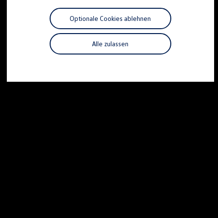
Motorenöl und Flüssigkeiten
Räder und Reifen
Optionale Cookies ablehnen
Pannen- und Unfallhilfe
Economy Service
Volkswagen Teile
Alle zulassen
Zubehör
Modellspezifisches Zubehör
Schutz und Pflege
Transport
Entertainment und Elektronik
Individualisieren
Wallbox und Ladekabel
Digitale Extras
Dienste für Ihr Modell finden
Volkswagen Apps, Login und Shop
Handy und Fahrzeug verbinden
Updates für Software, Karten und Radio
Über Ihr Auto
Vorgängermodelle
Kundeninformationen
Volkswagen Kundenbetreuung
Warn- und Kontrollleuchten
Assistenzsysteme
Digitale Betriebsanleitung
Live Beratung