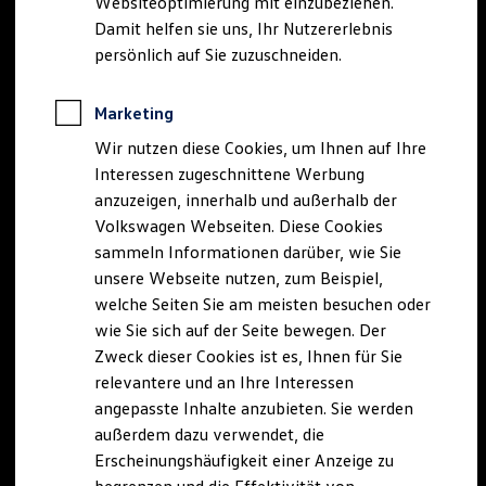
Websiteoptimierung mit einzubeziehen.
Elektrofahrzeugkonzepte
Damit helfen sie uns, Ihr Nutzererlebnis
ID. EVERY1
Reichweite
persönlich auf Sie zuzuschneiden.
Reichweite der ID. Modelle
Reichweite im Winter
Rekuperation
Marketing
Laden
Wir nutzen diese Cookies, um Ihnen auf Ihre
Laden unterwegs
Laden Zuhause
Interessen zugeschnittene Werbung
Ladestationen finden
anzuzeigen, innerhalb und außerhalb der
Ladezeitensimulator
Volkswagen Webseiten. Diese Cookies
Batterie
Sicherheit
sammeln Informationen darüber, wie Sie
Garantie und Lebensdauer
unsere Webseite nutzen, zum Beispiel,
Nachhaltigkeit
welche Seiten Sie am meisten besuchen oder
Technologie
Kosten und Kauf
wie Sie sich auf der Seite bewegen. Der
Verbrauchskosten
Zweck dieser Cookies ist es, Ihnen für Sie
Kaufoptionen
relevantere und an Ihre Interessen
E-Auto-Förderung
Software und Konnektivität
angepasste Inhalte anzubieten. Sie werden
Die ID. Software 6
außerdem dazu verwendet, die
ID. Software Versionen und Updates
Erscheinungshäufigkeit einer Anzeige zu
Digitale Extras
Schnittstellen zu Ihrem ID.