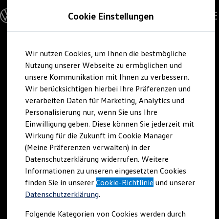
Modelle und Konfigurator
Cookie Einstellungen
Konfigurator
Modelle vergleichen
Konfiguration laden
Zum
Zum
Autosuche
Wir nutzen Cookies, um Ihnen die bestmögliche
Hauptinhalt
Footer
Elektroautos
springen
springen
Nutzung unserer Webseite zu ermöglichen und
ENERGY Sondermodelle
Nutzfahrzeuge
unsere Kommunikation mit Ihnen zu verbessern.
SUV und CUV
Wir berücksichtigen hierbei Ihre Präferenzen und
Familienautos
verarbeiten Daten für Marketing, Analytics und
Kombis
Kompaktwagen
Personalisierung nur, wenn Sie uns Ihre
Sportwagen
Einwilligung geben. Diese können Sie jederzeit mit
Schnell verfügbare Fahrzeuge
Angebote und Produkte
Wirkung für die Zukunft im Cookie Manager
Aktuelle Angebote
(Meine Präferenzen verwalten) in der
E-Auto-Förderung
Datenschutzerklärung widerrufen. Weitere
Volkswagen Marktplatz
Informationen zu unseren eingesetzten Cookies
Die ENERGY Sondermodelle
Junge Gebrauchtwagen und Gebrauchtwagen
finden Sie in unserer
Cookie-Richtlinie
und unserer
Volkswagen Zertifizierte Gebrauchtwagen
Datenschutzerklärung
.
Elektromobilität bei Gebrauchtwagen
Zubehör- und Serviceangebote
Folgende Kategorien von Cookies werden durch
Saisonangebote