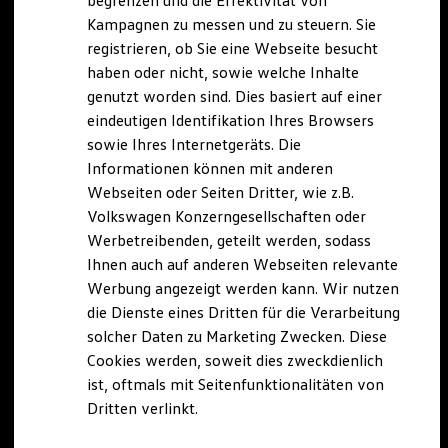
begrenzen und die Effektivität von
Hybridautos
Kampagnen zu messen und zu steuern. Sie
Marke und Erlebnis
registrieren, ob Sie eine Webseite besucht
Volkswagen R und R Experience
R-Modelle
haben oder nicht, sowie welche Inhalte
R Experience
genutzt worden sind. Dies basiert auf einer
Driving Experience
eindeutigen Identifikation Ihres Browsers
Volkswagen entdecken
Werkbesichtigung
sowie Ihres Internetgeräts. Die
Factory visit
Informationen können mit anderen
Lifestyle Shop
Webseiten oder Seiten Dritter, wie z.B.
T-Roc Kollektion
Golf Kollektion
Volkswagen Konzerngesellschaften oder
ID. Kollektion
Werbetreibenden, geteilt werden, sodass
Volkswagen Kollektion
Ihnen auch auf anderen Webseiten relevante
R-Kollektion
GTI Kollektion
Werbung angezeigt werden kann. Wir nutzen
Fußball Drop
die Dienste eines Dritten für die Verarbeitung
we drive football
solcher Daten zu Marketing Zwecken. Diese
#wedriveproud
Besitzer und Service
Cookies werden, soweit dies zweckdienlich
myVolkswagen
ist, oftmals mit Seitenfunktionalitäten von
Software Updates
Dritten verlinkt.
Service und Ersatzteile
Inspektion und HU/AU
Reparaturen und Checks