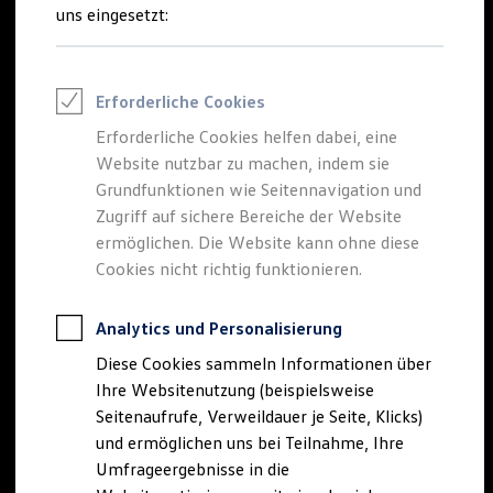
Reifenpakete
uns eingesetzt:
Leasing
Leasing-Angebote
Gebrauchtwagen Leasing
Junge Gebrauchtwagen-Leasing
Erforderliche Cookies
Elektroauto Leasing
Kleinwagen-Leasing
Erforderliche Cookies helfen dabei, eine
Leasing ohne Anzahlung
Website nutzbar zu machen, indem sie
Finanzierung
Autokredit mit Schlussrate
Grundfunktionen wie Seitennavigation und
Versicherungen und Garantien
Zugriff auf sichere Bereiche der Website
Kfz-Versicherung
ermöglichen. Die Website kann ohne diese
Restschuldversicherungen
Garantien
Cookies nicht richtig funktionieren.
Wartungsverträge
Geschäftskunden
Professional Class bei Volkswagen
Analytics und Personalisierung
Großkunden
Diese Cookies sammeln Informationen über
Behörden
Direktkunden
Ihre Websitenutzung (beispielsweise
Sonderfahrzeuge
Seitenaufrufe, Verweildauer je Seite, Klicks)
Anpfiff zum Gewinn
und ermöglichen uns bei Teilnahme, Ihre
Elektromobilität
Elektroautos
Umfrageergebnisse in die
ID. Tutorials