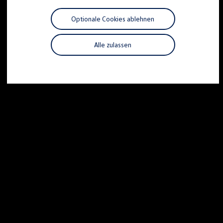
Motorenöl und Flüssigkeiten
Räder und Reifen
Optionale Cookies ablehnen
Pannen- und Unfallhilfe
Economy Service
Volkswagen Teile
Alle zulassen
Zubehör
Modellspezifisches Zubehör
Schutz und Pflege
Transport
Entertainment und Elektronik
Individualisieren
Wallbox und Ladekabel
Digitale Extras
Dienste für Ihr Modell finden
Volkswagen Apps, Login und Shop
Handy und Fahrzeug verbinden
Updates für Software, Karten und Radio
Über Ihr Auto
Vorgängermodelle
Kundeninformationen
Volkswagen Kundenbetreuung
Warn- und Kontrollleuchten
Assistenzsysteme
Digitale Betriebsanleitung
Live Beratung