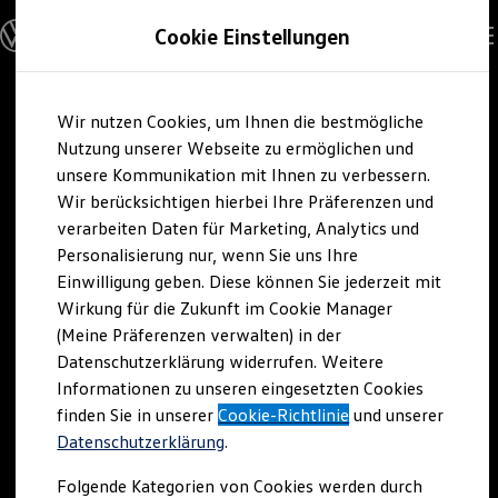
Modelle und Konfigurator
Cookie Einstellungen
Konfigurator
Modelle vergleichen
Konfiguration laden
Zum
Zum
Autosuche
Wir nutzen Cookies, um Ihnen die bestmögliche
Hauptinhalt
Footer
Elektroautos
springen
springen
Nutzung unserer Webseite zu ermöglichen und
ENERGY Sondermodelle
Nutzfahrzeuge
unsere Kommunikation mit Ihnen zu verbessern.
SUV und CUV
Wir berücksichtigen hierbei Ihre Präferenzen und
Familienautos
verarbeiten Daten für Marketing, Analytics und
Kombis
Kompaktwagen
Personalisierung nur, wenn Sie uns Ihre
Sportwagen
Einwilligung geben. Diese können Sie jederzeit mit
Schnell verfügbare Fahrzeuge
Angebote und Produkte
Wirkung für die Zukunft im Cookie Manager
Aktuelle Angebote
(Meine Präferenzen verwalten) in der
E-Auto-Förderung
Datenschutzerklärung widerrufen. Weitere
Volkswagen Marktplatz
Informationen zu unseren eingesetzten Cookies
Die ENERGY Sondermodelle
Junge Gebrauchtwagen und Gebrauchtwagen
finden Sie in unserer
Cookie-Richtlinie
und unserer
Volkswagen Zertifizierte Gebrauchtwagen
Datenschutzerklärung
.
Elektromobilität bei Gebrauchtwagen
Zubehör- und Serviceangebote
Folgende Kategorien von Cookies werden durch
Saisonangebote