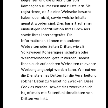
begrenzen und die Effektivität von
Hybridautos
Kampagnen zu messen und zu steuern. Sie
Marke und Erlebnis
registrieren, ob Sie eine Webseite besucht
Volkswagen R und R Experience
R-Modelle
haben oder nicht, sowie welche Inhalte
R Experience
genutzt worden sind. Dies basiert auf einer
Driving Experience
eindeutigen Identifikation Ihres Browsers
Volkswagen entdecken
Werkbesichtigung
sowie Ihres Internetgeräts. Die
Factory visit
Informationen können mit anderen
Lifestyle Shop
Webseiten oder Seiten Dritter, wie z.B.
T-Roc Kollektion
Golf Kollektion
Volkswagen Konzerngesellschaften oder
ID. Kollektion
Werbetreibenden, geteilt werden, sodass
Volkswagen Kollektion
Ihnen auch auf anderen Webseiten relevante
R-Kollektion
GTI Kollektion
Werbung angezeigt werden kann. Wir nutzen
Fußball Drop
die Dienste eines Dritten für die Verarbeitung
we drive football
solcher Daten zu Marketing Zwecken. Diese
#wedriveproud
Besitzer und Service
Cookies werden, soweit dies zweckdienlich
myVolkswagen
ist, oftmals mit Seitenfunktionalitäten von
Software Updates
Dritten verlinkt.
Service und Ersatzteile
Inspektion und HU/AU
Reparaturen und Checks