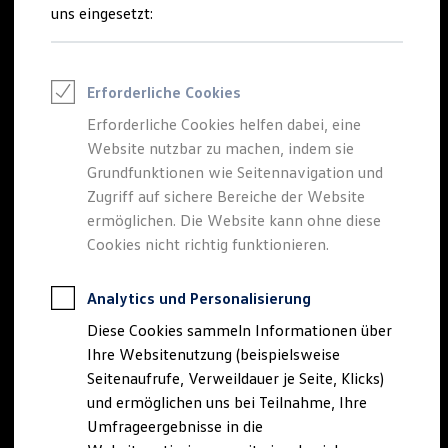
Reifenpakete
uns eingesetzt:
Leasing
Leasing-Angebote
Gebrauchtwagen Leasing
Junge Gebrauchtwagen-Leasing
Erforderliche Cookies
Elektroauto Leasing
Kleinwagen-Leasing
Erforderliche Cookies helfen dabei, eine
Leasing ohne Anzahlung
Website nutzbar zu machen, indem sie
Finanzierung
Autokredit mit Schlussrate
Grundfunktionen wie Seitennavigation und
Versicherungen und Garantien
Zugriff auf sichere Bereiche der Website
Kfz-Versicherung
ermöglichen. Die Website kann ohne diese
Restschuldversicherungen
Garantien
Cookies nicht richtig funktionieren.
Wartungsverträge
Geschäftskunden
Professional Class bei Volkswagen
Analytics und Personalisierung
Großkunden
Diese Cookies sammeln Informationen über
Behörden
Direktkunden
Ihre Websitenutzung (beispielsweise
Sonderfahrzeuge
Seitenaufrufe, Verweildauer je Seite, Klicks)
Anpfiff zum Gewinn
und ermöglichen uns bei Teilnahme, Ihre
Elektromobilität
Elektroautos
Umfrageergebnisse in die
ID. Tutorials