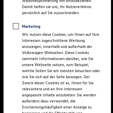
Websiteoptimierung mit einzubeziehen.
Elektrofahrzeugkonzepte
Damit helfen sie uns, Ihr Nutzererlebnis
ID. EVERY1
Reichweite
persönlich auf Sie zuzuschneiden.
Reichweite der ID. Modelle
Reichweite im Winter
Rekuperation
Marketing
Laden
Wir nutzen diese Cookies, um Ihnen auf Ihre
Laden unterwegs
Laden Zuhause
Interessen zugeschnittene Werbung
Ladestationen finden
anzuzeigen, innerhalb und außerhalb der
Ladezeitensimulator
Volkswagen Webseiten. Diese Cookies
Batterie
Sicherheit
sammeln Informationen darüber, wie Sie
Garantie und Lebensdauer
unsere Webseite nutzen, zum Beispiel,
Nachhaltigkeit
welche Seiten Sie am meisten besuchen oder
Technologie
Kosten und Kauf
wie Sie sich auf der Seite bewegen. Der
Verbrauchskosten
Zweck dieser Cookies ist es, Ihnen für Sie
Kaufoptionen
relevantere und an Ihre Interessen
E-Auto-Förderung
Software und Konnektivität
angepasste Inhalte anzubieten. Sie werden
Die ID. Software 6
außerdem dazu verwendet, die
ID. Software Versionen und Updates
Erscheinungshäufigkeit einer Anzeige zu
Digitale Extras
Schnittstellen zu Ihrem ID.