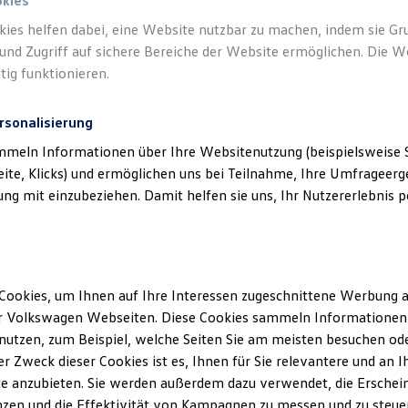
okies
kies helfen dabei, eine Website nutzbar zu machen, indem sie G
und Zugriff auf sichere Bereiche der Website ermöglichen. Die W
tig funktionieren.
rsonalisierung
mmeln Informationen über Ihre Websitenutzung (beispielsweise S
eite, Klicks) und ermöglichen uns bei Teilnahme, Ihre Umfrageerge
g mit einzubeziehen. Damit helfen sie uns, Ihr Nutzererlebnis pe
Cookies, um Ihnen auf Ihre Interessen zugeschnittene Werbung a
r Volkswagen Webseiten. Diese Cookies sammeln Informationen 
utzen, zum Beispiel, welche Seiten Sie am meisten besuchen oder
r Zweck dieser Cookies ist es, Ihnen für Sie relevantere und an I
e anzubieten. Sie werden außerdem dazu verwendet, die Erschein
zen und die Effektivität von Kampagnen zu messen und zu steuern