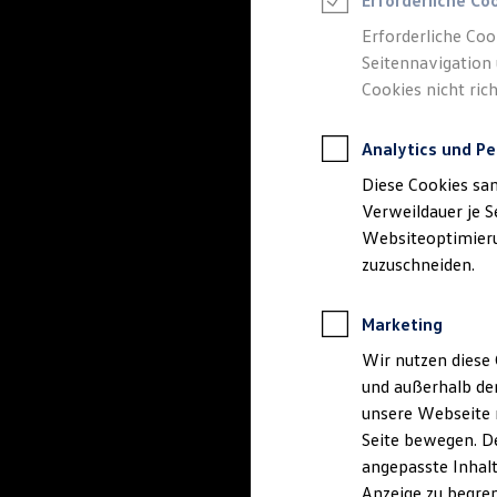
Erforderliche Co
Reifenpakete
Leasing
Erforderliche Coo
Leasing-Angebote
Seitennavigation 
Gebrauchtwagen Leasing
Cookies nicht rich
Junge Gebrauchtwagen-Leasing
Elektroauto Leasing
Kleinwagen-Leasing
Analytics und Pe
Leasing ohne Anzahlung
Finanzierung
Diese Cookies sa
Autokredit mit Schlussrate
Versicherungen und Garantien
Verweildauer je S
Kfz-Versicherung
Websiteoptimierun
Restschuldversicherungen
zuzuschneiden.
Garantien
Wartungsverträge
Geschäftskunden
Marketing
Professional Class bei Volkswagen
Großkunden
Wir nutzen diese 
Behörden
und außerhalb de
Direktkunden
Sonderfahrzeuge
unsere Webseite n
Anpfiff zum Gewinn
Seite bewegen. De
Elektromobilität
angepasste Inhalt
Elektroautos
ID. Tutorials
Anzeige zu begren