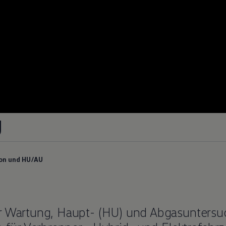
U
on und HU/AU
ur Wartung, Haupt- (HU) und Abgasuntersu