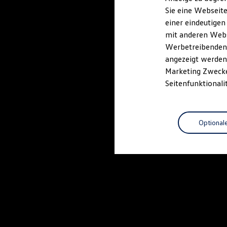
Elektrofahrzeugkonzepte
Sie eine Webseite
ID. EVERY1
einer eindeutigen
Reichweite
Reichweite der ID. Modelle
mit anderen Webse
Reichweite im Winter
Werbetreibenden,
Rekuperation
angezeigt werden 
Laden
Laden unterwegs
Marketing Zwecken
Laden Zuhause
Seitenfunktionali
Ladestationen finden
Ladezeitensimulator
Batterie
Sicherheit
Optional
Garantie und Lebensdauer
Nachhaltigkeit
Technologie
Kosten und Kauf
Verbrauchskosten
Kaufoptionen
E-Auto-Förderung
Software und Konnektivität
Die ID. Software 6
ID. Software Versionen und Updates
Digitale Extras
Schnittstellen zu Ihrem ID.