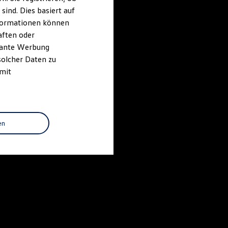
ind. Dies basiert auf
Informationen können
aften oder
evante Werbung
solcher Daten zu
 mit
en