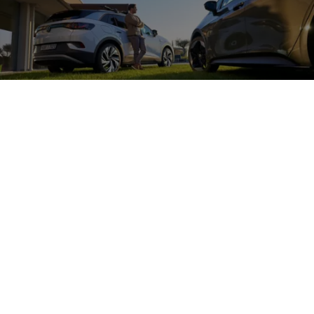
Zubehör
für die
Beleuchtung Ihres
Volkswagen
Entdecken Sie tolle Zubehörprodukte im Bereich Leuchten für
Ihren
Volkswagen
, wie
z. B.
die dynamischen Blinker oder LED-
Rückleuchten und verleihen Sie Ihrem Fahrzeug eine individuelle
Note.
Mehr zum Individualisieren