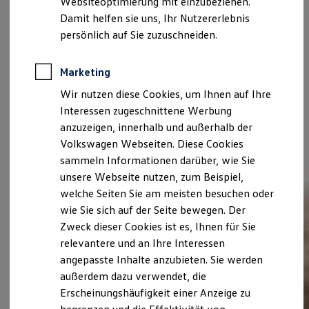
Websiteoptimierung mit einzubeziehen.
Elektrofahrzeugkonzepte
Damit helfen sie uns, Ihr Nutzererlebnis
ID. EVERY1
Reichweite
persönlich auf Sie zuzuschneiden.
Reichweite der ID. Modelle
Reichweite im Winter
Rekuperation
Marketing
Laden
Wir nutzen diese Cookies, um Ihnen auf Ihre
Laden unterwegs
Laden Zuhause
Interessen zugeschnittene Werbung
Ladestationen finden
anzuzeigen, innerhalb und außerhalb der
Ladezeitensimulator
Volkswagen Webseiten. Diese Cookies
Batterie
Sicherheit
sammeln Informationen darüber, wie Sie
Garantie und Lebensdauer
unsere Webseite nutzen, zum Beispiel,
Nachhaltigkeit
welche Seiten Sie am meisten besuchen oder
Technologie
Kosten und Kauf
wie Sie sich auf der Seite bewegen. Der
Verbrauchskosten
Zweck dieser Cookies ist es, Ihnen für Sie
Kaufoptionen
relevantere und an Ihre Interessen
E-Auto-Förderung
Software und Konnektivität
angepasste Inhalte anzubieten. Sie werden
Die ID. Software 6
außerdem dazu verwendet, die
ID. Software Versionen und Updates
Erscheinungshäufigkeit einer Anzeige zu
Digitale Extras
Schnittstellen zu Ihrem ID.