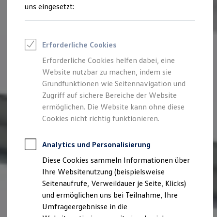
Reifenpakete
uns eingesetzt:
Leasing
Leasing-Angebote
Gebrauchtwagen Leasing
Junge Gebrauchtwagen-Leasing
Erforderliche Cookies
Elektroauto Leasing
Kleinwagen-Leasing
Erforderliche Cookies helfen dabei, eine
Leasing ohne Anzahlung
Website nutzbar zu machen, indem sie
Finanzierung
Autokredit mit Schlussrate
Grundfunktionen wie Seitennavigation und
Versicherungen und Garantien
Zugriff auf sichere Bereiche der Website
Kfz-Versicherung
ermöglichen. Die Website kann ohne diese
Restschuldversicherungen
Garantien
Cookies nicht richtig funktionieren.
Wartungsverträge
Geschäftskunden
Professional Class bei Volkswagen
Analytics und Personalisierung
Großkunden
Diese Cookies sammeln Informationen über
Behörden
Direktkunden
Ihre Websitenutzung (beispielsweise
Sonderfahrzeuge
Seitenaufrufe, Verweildauer je Seite, Klicks)
Anpfiff zum Gewinn
und ermöglichen uns bei Teilnahme, Ihre
Elektromobilität
Elektroautos
Umfrageergebnisse in die
ID. Tutorials