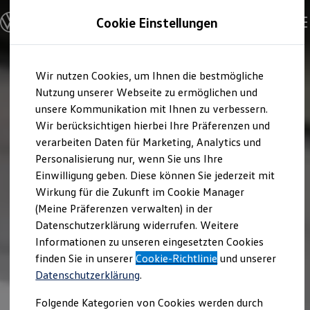
Modelle und Konfigurator
Cookie Einstellungen
Konfigurator
Modelle vergleichen
Konfiguration laden
Zum
Zum
Autosuche
Wir nutzen Cookies, um Ihnen die bestmögliche
Hauptinhalt
Footer
Elektroautos
springen
springen
Nutzung unserer Webseite zu ermöglichen und
ENERGY Sondermodelle
Nutzfahrzeuge
unsere Kommunikation mit Ihnen zu verbessern.
SUV und CUV
Wir berücksichtigen hierbei Ihre Präferenzen und
Familienautos
verarbeiten Daten für Marketing, Analytics und
Kombis
Kompaktwagen
Personalisierung nur, wenn Sie uns Ihre
Sportwagen
Einwilligung geben. Diese können Sie jederzeit mit
Schnell verfügbare Fahrzeuge
Angebote und Produkte
Wirkung für die Zukunft im Cookie Manager
Aktuelle Angebote
(Meine Präferenzen verwalten) in der
E-Auto-Förderung
Datenschutzerklärung widerrufen. Weitere
Volkswagen Marktplatz
Informationen zu unseren eingesetzten Cookies
Die ENERGY Sondermodelle
Junge Gebrauchtwagen und Gebrauchtwagen
finden Sie in unserer
Cookie-Richtlinie
und unserer
Volkswagen Zertifizierte Gebrauchtwagen
Datenschutzerklärung
.
Elektromobilität bei Gebrauchtwagen
Zubehör- und Serviceangebote
Folgende Kategorien von Cookies werden durch
Saisonangebote