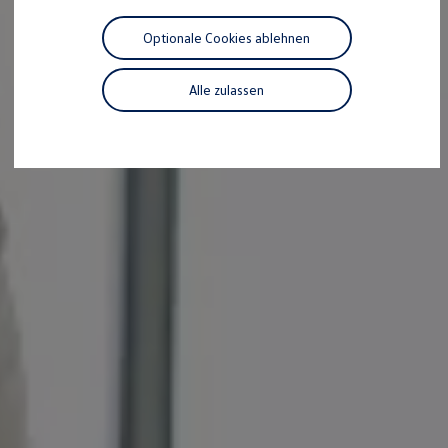
Motorenöl und Flüssigkeiten
Räder und Reifen
Optionale Cookies ablehnen
Pannen- und Unfallhilfe
Economy Service
Volkswagen Teile
Alle zulassen
Zubehör
Modellspezifisches Zubehör
Schutz und Pflege
Transport
Entertainment und Elektronik
Individualisieren
Wallbox und Ladekabel
Digitale Extras
Dienste für Ihr Modell finden
Volkswagen Apps, Login und Shop
Handy und Fahrzeug verbinden
Updates für Software, Karten und Radio
Über Ihr Auto
Vorgängermodelle
Kundeninformationen
Volkswagen Kundenbetreuung
Warn- und Kontrollleuchten
Assistenzsysteme
Digitale Betriebsanleitung
Live Beratung