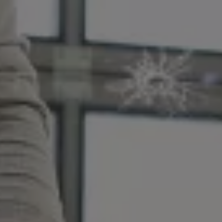
Magazin
Lifestyle
Transport
Familie
Elektromobilität
Volkswagen R
Pannen- und Unfallhilfe
Volkswagen Kundenbetreuung