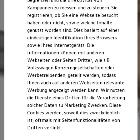
begrenzen und die Effektivität von
Hybridautos
Kampagnen zu messen und zu steuern. Sie
Marke und Erlebnis
registrieren, ob Sie eine Webseite besucht
Volkswagen R und R Experience
R-Modelle
haben oder nicht, sowie welche Inhalte
R Experience
genutzt worden sind. Dies basiert auf einer
Driving Experience
eindeutigen Identifikation Ihres Browsers
Volkswagen entdecken
Werkbesichtigung
sowie Ihres Internetgeräts. Die
Factory visit
Informationen können mit anderen
Lifestyle Shop
Webseiten oder Seiten Dritter, wie z.B.
T-Roc Kollektion
Golf Kollektion
Volkswagen Konzerngesellschaften oder
ID. Kollektion
Werbetreibenden, geteilt werden, sodass
Volkswagen Kollektion
Ihnen auch auf anderen Webseiten relevante
R-Kollektion
GTI Kollektion
Werbung angezeigt werden kann. Wir nutzen
Fußball Drop
die Dienste eines Dritten für die Verarbeitung
we drive football
solcher Daten zu Marketing Zwecken. Diese
#wedriveproud
Besitzer und Service
Cookies werden, soweit dies zweckdienlich
myVolkswagen
ist, oftmals mit Seitenfunktionalitäten von
Software Updates
Dritten verlinkt.
Service und Ersatzteile
Inspektion und HU/AU
Reparaturen und Checks