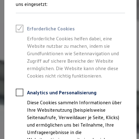
Reifenpakete
uns eingesetzt:
Leasing
Leasing-Angebote
Gebrauchtwagen Leasing
Junge Gebrauchtwagen-Leasing
Erforderliche Cookies
Elektroauto Leasing
Kleinwagen-Leasing
Erforderliche Cookies helfen dabei, eine
Leasing ohne Anzahlung
Website nutzbar zu machen, indem sie
Finanzierung
Autokredit mit Schlussrate
Grundfunktionen wie Seitennavigation und
Versicherungen und Garantien
Zugriff auf sichere Bereiche der Website
Kfz-Versicherung
ermöglichen. Die Website kann ohne diese
Restschuldversicherungen
Garantien
Cookies nicht richtig funktionieren.
Wartungsverträge
Geschäftskunden
Professional Class bei Volkswagen
Analytics und Personalisierung
Großkunden
Diese Cookies sammeln Informationen über
Behörden
Direktkunden
Ihre Websitenutzung (beispielsweise
Sonderfahrzeuge
Seitenaufrufe, Verweildauer je Seite, Klicks)
Anpfiff zum Gewinn
und ermöglichen uns bei Teilnahme, Ihre
Elektromobilität
Elektroautos
Umfrageergebnisse in die
ID. Tutorials