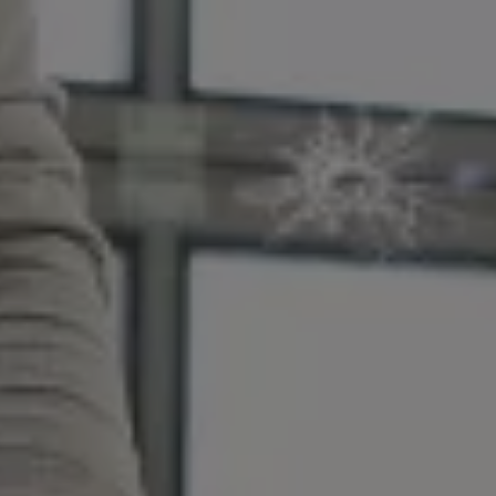
Magazin
Lifestyle
Transport
Familie
Elektromobilität
Volkswagen R
Pannen- und Unfallhilfe
Volkswagen Kundenbetreuung