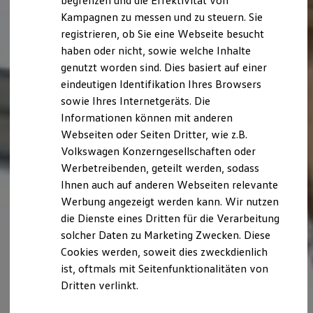
begrenzen und die Effektivität von
Hybridautos
Kampagnen zu messen und zu steuern. Sie
Marke und Erlebnis
registrieren, ob Sie eine Webseite besucht
Volkswagen R und R Experience
R-Modelle
haben oder nicht, sowie welche Inhalte
R Experience
genutzt worden sind. Dies basiert auf einer
Driving Experience
eindeutigen Identifikation Ihres Browsers
Volkswagen entdecken
Werkbesichtigung
sowie Ihres Internetgeräts. Die
Factory visit
Informationen können mit anderen
Lifestyle Shop
Webseiten oder Seiten Dritter, wie z.B.
T-Roc Kollektion
Golf Kollektion
Volkswagen Konzerngesellschaften oder
ID. Kollektion
Werbetreibenden, geteilt werden, sodass
Volkswagen Kollektion
Ihnen auch auf anderen Webseiten relevante
R-Kollektion
GTI Kollektion
Werbung angezeigt werden kann. Wir nutzen
Fußball Drop
die Dienste eines Dritten für die Verarbeitung
we drive football
solcher Daten zu Marketing Zwecken. Diese
#wedriveproud
Besitzer und Service
Cookies werden, soweit dies zweckdienlich
myVolkswagen
ist, oftmals mit Seitenfunktionalitäten von
Software Updates
Dritten verlinkt.
Service und Ersatzteile
Inspektion und HU/AU
Reparaturen und Checks