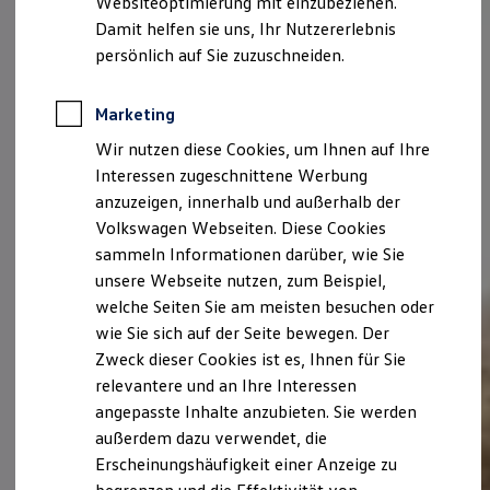
Websiteoptimierung mit einzubeziehen.
Elektrofahrzeugkonzepte
Damit helfen sie uns, Ihr Nutzererlebnis
ID. EVERY1
Reichweite
persönlich auf Sie zuzuschneiden.
Reichweite der ID. Modelle
Reichweite im Winter
Rekuperation
Marketing
Laden
Wir nutzen diese Cookies, um Ihnen auf Ihre
Laden unterwegs
Laden Zuhause
Interessen zugeschnittene Werbung
Ladestationen finden
anzuzeigen, innerhalb und außerhalb der
Ladezeitensimulator
Volkswagen Webseiten. Diese Cookies
Batterie
Sicherheit
sammeln Informationen darüber, wie Sie
Garantie und Lebensdauer
unsere Webseite nutzen, zum Beispiel,
Nachhaltigkeit
welche Seiten Sie am meisten besuchen oder
Technologie
Kosten und Kauf
wie Sie sich auf der Seite bewegen. Der
Verbrauchskosten
Zweck dieser Cookies ist es, Ihnen für Sie
Kaufoptionen
relevantere und an Ihre Interessen
E-Auto-Förderung
Software und Konnektivität
angepasste Inhalte anzubieten. Sie werden
Die ID. Software 6
außerdem dazu verwendet, die
ID. Software Versionen und Updates
Erscheinungshäufigkeit einer Anzeige zu
Digitale Extras
Schnittstellen zu Ihrem ID.