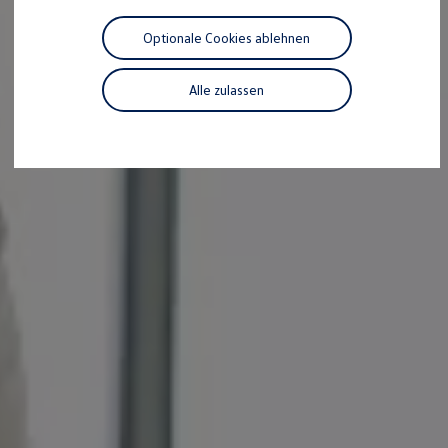
Motorenöl und Flüssigkeiten
Räder und Reifen
Optionale Cookies ablehnen
Pannen- und Unfallhilfe
Economy Service
Volkswagen Teile
Alle zulassen
Zubehör
Modellspezifisches Zubehör
Schutz und Pflege
Transport
Entertainment und Elektronik
Individualisieren
Wallbox und Ladekabel
Digitale Extras
Dienste für Ihr Modell finden
Volkswagen Apps, Login und Shop
Handy und Fahrzeug verbinden
Updates für Software, Karten und Radio
Über Ihr Auto
Vorgängermodelle
Kundeninformationen
Volkswagen Kundenbetreuung
Warn- und Kontrollleuchten
Assistenzsysteme
Digitale Betriebsanleitung
Live Beratung