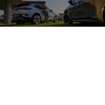
Zubehör
für die
Beleuchtung Ihres
Volkswagen
Entdecken Sie tolle Zubehörprodukte im Bereich Leuchten für
Ihren
Volkswagen
, wie
z. B.
die dynamischen Blinker oder LED-
Rückleuchten und verleihen Sie Ihrem Fahrzeug eine individuelle
Note.
Mehr zum Individualisieren