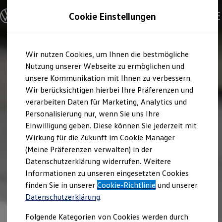
Modelle und Konfigurator
Cookie Einstellungen
Konfigurator
Modelle vergleichen
Konfiguration laden
Zum
Zum
Autosuche
Wir nutzen Cookies, um Ihnen die bestmögliche
Hauptinhalt
Footer
Elektroautos
springen
springen
Nutzung unserer Webseite zu ermöglichen und
ENERGY Sondermodelle
Nutzfahrzeuge
unsere Kommunikation mit Ihnen zu verbessern.
SUV und CUV
Wir berücksichtigen hierbei Ihre Präferenzen und
Familienautos
verarbeiten Daten für Marketing, Analytics und
Kombis
Kompaktwagen
Personalisierung nur, wenn Sie uns Ihre
Sportwagen
Einwilligung geben. Diese können Sie jederzeit mit
Schnell verfügbare Fahrzeuge
Angebote und Produkte
Wirkung für die Zukunft im Cookie Manager
Aktuelle Angebote
(Meine Präferenzen verwalten) in der
E-Auto-Förderung
Datenschutzerklärung widerrufen. Weitere
Volkswagen Marktplatz
Informationen zu unseren eingesetzten Cookies
Die ENERGY Sondermodelle
Junge Gebrauchtwagen und Gebrauchtwagen
finden Sie in unserer
Cookie-Richtlinie
und unserer
Volkswagen Zertifizierte Gebrauchtwagen
Datenschutzerklärung
.
Elektromobilität bei Gebrauchtwagen
Zubehör- und Serviceangebote
Folgende Kategorien von Cookies werden durch
Saisonangebote