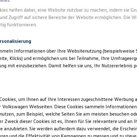
okies
kies helfen dabei, eine Website nutzbar zu machen, indem sie G
und Zugriff auf sichere Bereiche der Website ermöglichen. Die W
tig funktionieren.
rsonalisierung
mmeln Informationen über Ihre Websitenutzung (beispielsweise S
eite, Klicks) und ermöglichen uns bei Teilnahme, Ihre Umfrageerge
g mit einzubeziehen. Damit helfen sie uns, Ihr Nutzererlebnis pe
Cookies, um Ihnen auf Ihre Interessen zugeschnittene Werbung a
r Volkswagen Webseiten. Diese Cookies sammeln Informationen 
utzen, zum Beispiel, welche Seiten Sie am meisten besuchen oder
r Zweck dieser Cookies ist es, Ihnen für Sie relevantere und an I
e anzubieten. Sie werden außerdem dazu verwendet, die Erschein
zen und die Effektivität von Kampagnen zu messen und zu steuern