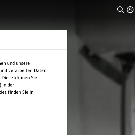
hen und unsere
 und verarbeiten Daten
. Diese können Sie
 in der
es finden Sie in