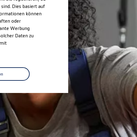
ind. Dies basiert auf
Informationen können
aften oder
evante Werbung
solcher Daten zu
 mit
en