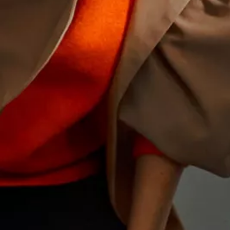
Motorenöl und Flüssigkeiten
Räder und Reifen
Pannen- und Unfallhilfe
Economy Service
Volkswagen Teile
Zubehör
Modellspezifisches Zubehör
Schutz und Pflege
Transport
Entertainment und Elektronik
Individualisieren
Wallbox und Ladekabel
Digitale Extras
Dienste für Ihr Modell finden
Volkswagen Apps, Login und Shop
Handy und Fahrzeug verbinden
Updates für Software, Karten und Radio
Über Ihr Auto
Vorgängermodelle
Kundeninformationen
Volkswagen Kundenbetreuung
Warn- und Kontrollleuchten
Assistenzsysteme
Digitale Betriebsanleitung
Live Beratung