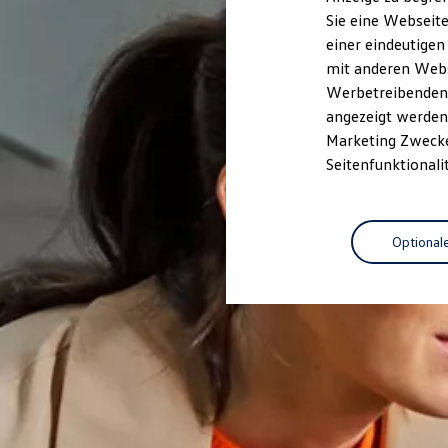
Elektrofahrzeugkonzepte
Sie eine Webseite
ID. EVERY1
einer eindeutigen
Reichweite
Reichweite der ID. Modelle
mit anderen Webse
Reichweite im Winter
Werbetreibenden,
Rekuperation
angezeigt werden 
Laden
Laden unterwegs
Marketing Zwecken
Laden Zuhause
Seitenfunktionali
Ladestationen finden
Ladezeitensimulator
Batterie
Sicherheit
Optional
Garantie und Lebensdauer
Nachhaltigkeit
Technologie
Kosten und Kauf
Verbrauchskosten
Kaufoptionen
E-Auto-Förderung
Software und Konnektivität
Die ID. Software 6
ID. Software Versionen und Updates
Digitale Extras
Schnittstellen zu Ihrem ID.