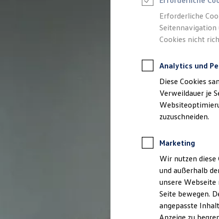
Erforderliche Co
Reifenpakete
Leasing
Erforderliche Coo
Leasing-Angebote
Seitennavigation 
Gebrauchtwagen Leasing
Cookies nicht rich
Junge Gebrauchtwagen-Leasing
Elektroauto Leasing
Kleinwagen-Leasing
Analytics und Pe
Leasing ohne Anzahlung
Finanzierung
Diese Cookies sa
Autokredit mit Schlussrate
Versicherungen und Garantien
Verweildauer je S
Kfz-Versicherung
Websiteoptimierun
Restschuldversicherungen
zuzuschneiden.
Garantien
Wartungsverträge
Geschäftskunden
Marketing
Professional Class bei Volkswagen
Großkunden
Wir nutzen diese 
Behörden
und außerhalb de
Direktkunden
Sonderfahrzeuge
unsere Webseite n
Anpfiff zum Gewinn
Seite bewegen. De
Elektromobilität
angepasste Inhalt
Elektroautos
ID. Tutorials
Anzeige zu begren