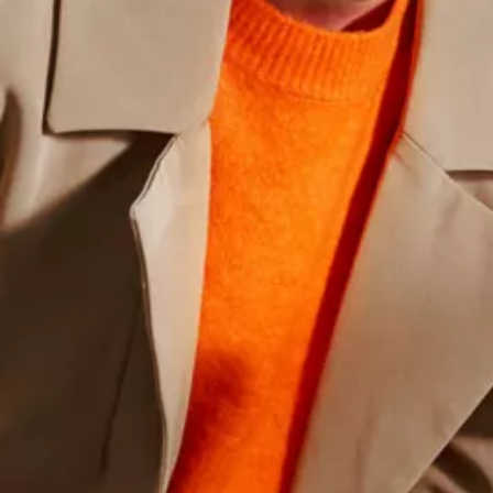
Hybridautos
Marke und Erlebnis
Volkswagen R und R Experience
R-Modelle
R Experience
Driving Experience
Volkswagen entdecken
Werkbesichtigung
Factory visit
Lifestyle Shop
T-Roc Kollektion
Golf Kollektion
ID. Kollektion
Volkswagen Kollektion
R-Kollektion
GTI Kollektion
Fußball Drop
we drive football
#wedriveproud
Besitzer und Service
myVolkswagen
Software Updates
Service und Ersatzteile
Inspektion und HU/AU
Reparaturen und Checks