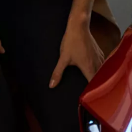
Magazin
Lifestyle
Transport
Familie
Elektromobilität
Volkswagen R
Pannen- und Unfallhilfe
Volkswagen Kundenbetreuung