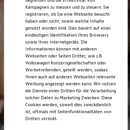
begrenzen und die Effektivität von
Hybridautos
Kampagnen zu messen und zu steuern. Sie
Marke und Erlebnis
registrieren, ob Sie eine Webseite besucht
Volkswagen R und R Experience
R-Modelle
haben oder nicht, sowie welche Inhalte
R Experience
genutzt worden sind. Dies basiert auf einer
Driving Experience
eindeutigen Identifikation Ihres Browsers
Volkswagen entdecken
Werkbesichtigung
sowie Ihres Internetgeräts. Die
Factory visit
Informationen können mit anderen
Lifestyle Shop
Webseiten oder Seiten Dritter, wie z.B.
T-Roc Kollektion
Golf Kollektion
Volkswagen Konzerngesellschaften oder
ID. Kollektion
Werbetreibenden, geteilt werden, sodass
Volkswagen Kollektion
Ihnen auch auf anderen Webseiten relevante
R-Kollektion
GTI Kollektion
Werbung angezeigt werden kann. Wir nutzen
Fußball Drop
die Dienste eines Dritten für die Verarbeitung
we drive football
solcher Daten zu Marketing Zwecken. Diese
#wedriveproud
Besitzer und Service
Cookies werden, soweit dies zweckdienlich
myVolkswagen
ist, oftmals mit Seitenfunktionalitäten von
Software Updates
Dritten verlinkt.
Service und Ersatzteile
Inspektion und HU/AU
Reparaturen und Checks