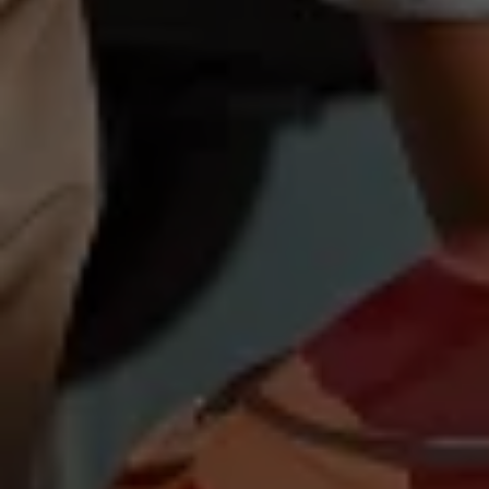
Magazin
Lifestyle
Transport
Familie
Elektromobilität
Volkswagen R
Pannen- und Unfallhilfe
Volkswagen Kundenbetreuung