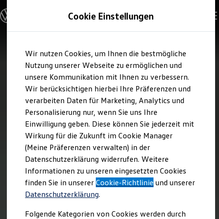
Modelle und Konfigurator
Cookie Einstellungen
Konfigurator
Modelle vergleichen
Konfiguration laden
Zum
Zum
Autosuche
Wir nutzen Cookies, um Ihnen die bestmögliche
Hauptinhalt
Footer
Elektroautos
springen
springen
Nutzung unserer Webseite zu ermöglichen und
ENERGY Sondermodelle
Nutzfahrzeuge
unsere Kommunikation mit Ihnen zu verbessern.
SUV und CUV
Wir berücksichtigen hierbei Ihre Präferenzen und
Familienautos
verarbeiten Daten für Marketing, Analytics und
Kombis
Kompaktwagen
Personalisierung nur, wenn Sie uns Ihre
Sportwagen
Einwilligung geben. Diese können Sie jederzeit mit
Schnell verfügbare Fahrzeuge
Angebote und Produkte
Wirkung für die Zukunft im Cookie Manager
Aktuelle Angebote
(Meine Präferenzen verwalten) in der
E-Auto-Förderung
Datenschutzerklärung widerrufen. Weitere
Volkswagen Marktplatz
Informationen zu unseren eingesetzten Cookies
Die ENERGY Sondermodelle
Junge Gebrauchtwagen und Gebrauchtwagen
finden Sie in unserer
Cookie-Richtlinie
und unserer
Volkswagen Zertifizierte Gebrauchtwagen
Datenschutzerklärung
.
Elektromobilität bei Gebrauchtwagen
Zubehör- und Serviceangebote
Folgende Kategorien von Cookies werden durch
Saisonangebote