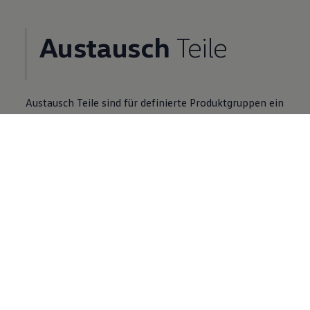
Austausch
Teile
Austausch
Teile
sind für definierte Produktgruppen ein
Zusatzangebot zu Neuteilen.
Volkswagen
Partner finden