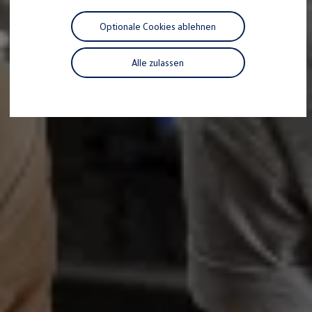
Motorenöl und Flüssigkeiten
Räder und Reifen
Optionale Cookies ablehnen
Pannen- und Unfallhilfe
Economy Service
Volkswagen Teile
Alle zulassen
Zubehör
Modellspezifisches Zubehör
Schutz und Pflege
Transport
Entertainment und Elektronik
Individualisieren
Wallbox und Ladekabel
Digitale Extras
Dienste für Ihr Modell finden
Volkswagen Apps, Login und Shop
Handy und Fahrzeug verbinden
Updates für Software, Karten und Radio
Über Ihr Auto
Vorgängermodelle
Kundeninformationen
Volkswagen Kundenbetreuung
Warn- und Kontrollleuchten
Assistenzsysteme
Digitale Betriebsanleitung
Live Beratung