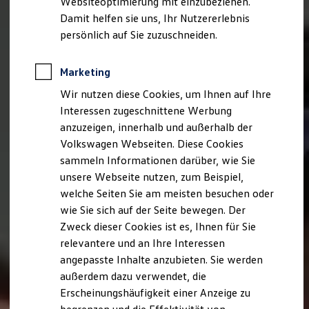
Websiteoptimierung mit einzubeziehen.
Elektrofahrzeugkonzepte
Damit helfen sie uns, Ihr Nutzererlebnis
ID. EVERY1
Reichweite
persönlich auf Sie zuzuschneiden.
Reichweite der ID. Modelle
Reichweite im Winter
Rekuperation
Marketing
Laden
Wir nutzen diese Cookies, um Ihnen auf Ihre
Laden unterwegs
Laden Zuhause
Interessen zugeschnittene Werbung
Ladestationen finden
anzuzeigen, innerhalb und außerhalb der
Ladezeitensimulator
Volkswagen Webseiten. Diese Cookies
Batterie
Sicherheit
sammeln Informationen darüber, wie Sie
Garantie und Lebensdauer
unsere Webseite nutzen, zum Beispiel,
Nachhaltigkeit
welche Seiten Sie am meisten besuchen oder
Technologie
Kosten und Kauf
wie Sie sich auf der Seite bewegen. Der
Verbrauchskosten
Zweck dieser Cookies ist es, Ihnen für Sie
Kaufoptionen
relevantere und an Ihre Interessen
E-Auto-Förderung
Software und Konnektivität
angepasste Inhalte anzubieten. Sie werden
Die ID. Software 6
außerdem dazu verwendet, die
ID. Software Versionen und Updates
Erscheinungshäufigkeit einer Anzeige zu
Digitale Extras
Schnittstellen zu Ihrem ID.