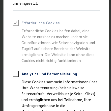
Reifenpakete
uns eingesetzt:
Leasing
Leasing-Angebote
Gebrauchtwagen Leasing
Junge Gebrauchtwagen-Leasing
Erforderliche Cookies
Elektroauto Leasing
Kleinwagen-Leasing
Erforderliche Cookies helfen dabei, eine
Leasing ohne Anzahlung
Website nutzbar zu machen, indem sie
Finanzierung
Autokredit mit Schlussrate
Grundfunktionen wie Seitennavigation und
Versicherungen und Garantien
Zugriff auf sichere Bereiche der Website
Kfz-Versicherung
ermöglichen. Die Website kann ohne diese
Restschuldversicherungen
Garantien
Cookies nicht richtig funktionieren.
Wartungsverträge
Geschäftskunden
Professional Class bei Volkswagen
Analytics und Personalisierung
Großkunden
Diese Cookies sammeln Informationen über
Behörden
Direktkunden
Ihre Websitenutzung (beispielsweise
Sonderfahrzeuge
Seitenaufrufe, Verweildauer je Seite, Klicks)
Anpfiff zum Gewinn
und ermöglichen uns bei Teilnahme, Ihre
Elektromobilität
Elektroautos
Umfrageergebnisse in die
ID. Tutorials