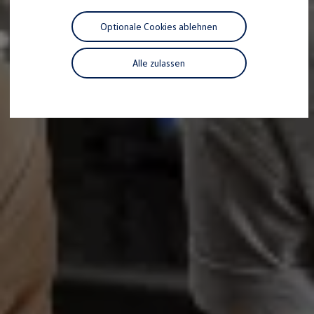
Motorenöl und Flüssigkeiten
Räder und Reifen
Optionale Cookies ablehnen
Pannen- und Unfallhilfe
Economy Service
Volkswagen Teile
Alle zulassen
Zubehör
Modellspezifisches Zubehör
Schutz und Pflege
Transport
Entertainment und Elektronik
Individualisieren
Wallbox und Ladekabel
Digitale Extras
Dienste für Ihr Modell finden
Volkswagen Apps, Login und Shop
Handy und Fahrzeug verbinden
Updates für Software, Karten und Radio
Über Ihr Auto
Vorgängermodelle
Kundeninformationen
Volkswagen Kundenbetreuung
Warn- und Kontrollleuchten
Assistenzsysteme
Digitale Betriebsanleitung
Live Beratung