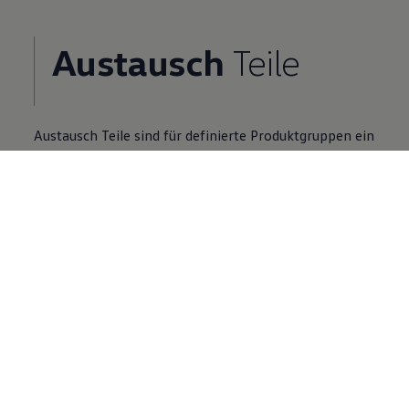
Austausch
Teile
Austausch
Teile
sind für definierte Produktgruppen ein
Zusatzangebot zu Neuteilen.
Volkswagen
Partner finden