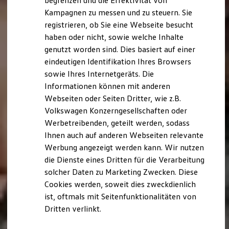
begrenzen und die Effektivität von
Hybridautos
Kampagnen zu messen und zu steuern. Sie
Marke und Erlebnis
registrieren, ob Sie eine Webseite besucht
Volkswagen R und R Experience
R-Modelle
haben oder nicht, sowie welche Inhalte
R Experience
genutzt worden sind. Dies basiert auf einer
Driving Experience
eindeutigen Identifikation Ihres Browsers
Volkswagen entdecken
Werkbesichtigung
sowie Ihres Internetgeräts. Die
Factory visit
Informationen können mit anderen
Lifestyle Shop
Webseiten oder Seiten Dritter, wie z.B.
T-Roc Kollektion
Golf Kollektion
Volkswagen Konzerngesellschaften oder
ID. Kollektion
Werbetreibenden, geteilt werden, sodass
Volkswagen Kollektion
Ihnen auch auf anderen Webseiten relevante
R-Kollektion
GTI Kollektion
Werbung angezeigt werden kann. Wir nutzen
Fußball Drop
die Dienste eines Dritten für die Verarbeitung
we drive football
solcher Daten zu Marketing Zwecken. Diese
#wedriveproud
Besitzer und Service
Cookies werden, soweit dies zweckdienlich
myVolkswagen
ist, oftmals mit Seitenfunktionalitäten von
Software Updates
Dritten verlinkt.
Service und Ersatzteile
Inspektion und HU/AU
Reparaturen und Checks