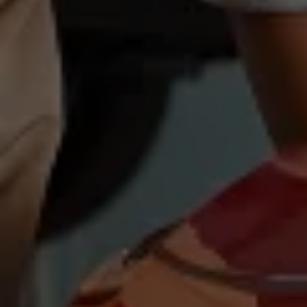
Magazin
Lifestyle
Transport
Familie
Elektromobilität
Volkswagen R
Pannen- und Unfallhilfe
Volkswagen Kundenbetreuung