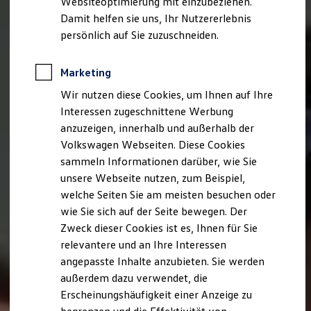
Websiteoptimierung mit einzubeziehen.
Elektrofahrzeugkonzepte
Damit helfen sie uns, Ihr Nutzererlebnis
ID. EVERY1
Reichweite
persönlich auf Sie zuzuschneiden.
Reichweite der ID. Modelle
Reichweite im Winter
Rekuperation
Marketing
Laden
Wir nutzen diese Cookies, um Ihnen auf Ihre
Laden unterwegs
Laden Zuhause
Interessen zugeschnittene Werbung
Ladestationen finden
anzuzeigen, innerhalb und außerhalb der
Ladezeitensimulator
Volkswagen Webseiten. Diese Cookies
Batterie
Sicherheit
sammeln Informationen darüber, wie Sie
Garantie und Lebensdauer
unsere Webseite nutzen, zum Beispiel,
Nachhaltigkeit
welche Seiten Sie am meisten besuchen oder
Technologie
Kosten und Kauf
wie Sie sich auf der Seite bewegen. Der
Verbrauchskosten
Zweck dieser Cookies ist es, Ihnen für Sie
Kaufoptionen
relevantere und an Ihre Interessen
E-Auto-Förderung
Software und Konnektivität
angepasste Inhalte anzubieten. Sie werden
Die ID. Software 6
außerdem dazu verwendet, die
ID. Software Versionen und Updates
Erscheinungshäufigkeit einer Anzeige zu
Digitale Extras
Schnittstellen zu Ihrem ID.