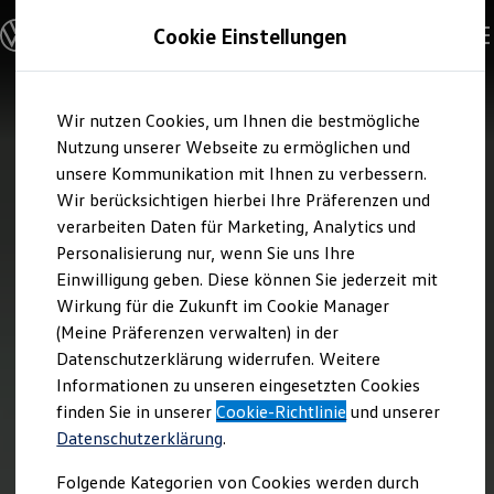
Modelle und Konfigurator
Cookie Einstellungen
Konfigurator
Modelle vergleichen
Konfiguration laden
Zum
Zum
Autosuche
Wir nutzen Cookies, um Ihnen die bestmögliche
Hauptinhalt
Footer
Elektroautos
springen
springen
Nutzung unserer Webseite zu ermöglichen und
ENERGY Sondermodelle
Nutzfahrzeuge
unsere Kommunikation mit Ihnen zu verbessern.
SUV und CUV
Wir berücksichtigen hierbei Ihre Präferenzen und
Familienautos
verarbeiten Daten für Marketing, Analytics und
Kombis
Kompaktwagen
Personalisierung nur, wenn Sie uns Ihre
Sportwagen
Einwilligung geben. Diese können Sie jederzeit mit
Schnell verfügbare Fahrzeuge
Angebote und Produkte
Wirkung für die Zukunft im Cookie Manager
Aktuelle Angebote
(Meine Präferenzen verwalten) in der
E-Auto-Förderung
Datenschutzerklärung widerrufen. Weitere
Volkswagen Marktplatz
Informationen zu unseren eingesetzten Cookies
Die ENERGY Sondermodelle
Junge Gebrauchtwagen und Gebrauchtwagen
finden Sie in unserer
Cookie-Richtlinie
und unserer
Volkswagen Zertifizierte Gebrauchtwagen
Datenschutzerklärung
.
Elektromobilität bei Gebrauchtwagen
Zubehör- und Serviceangebote
Folgende Kategorien von Cookies werden durch
Saisonangebote