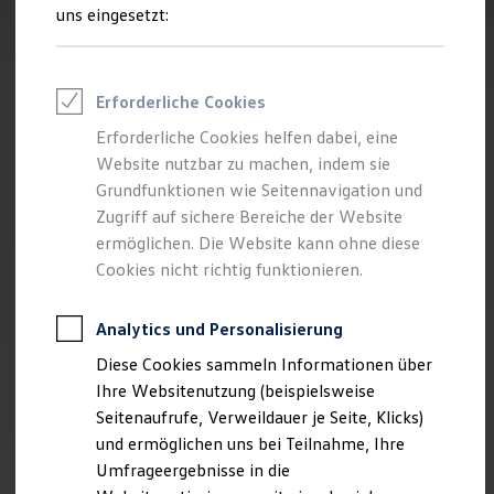
Reifenpakete
uns eingesetzt:
Leasing
Leasing-Angebote
Gebrauchtwagen Leasing
Junge Gebrauchtwagen-Leasing
Erforderliche Cookies
Elektroauto Leasing
Kleinwagen-Leasing
Erforderliche Cookies helfen dabei, eine
Leasing ohne Anzahlung
Website nutzbar zu machen, indem sie
Finanzierung
Autokredit mit Schlussrate
Grundfunktionen wie Seitennavigation und
Versicherungen und Garantien
Zugriff auf sichere Bereiche der Website
Kfz-Versicherung
ermöglichen. Die Website kann ohne diese
Restschuldversicherungen
Garantien
Cookies nicht richtig funktionieren.
Wartungsverträge
Geschäftskunden
Professional Class bei Volkswagen
Analytics und Personalisierung
Großkunden
Diese Cookies sammeln Informationen über
Behörden
Direktkunden
Ihre Websitenutzung (beispielsweise
Sonderfahrzeuge
Seitenaufrufe, Verweildauer je Seite, Klicks)
Anpfiff zum Gewinn
und ermöglichen uns bei Teilnahme, Ihre
Elektromobilität
Elektroautos
Umfrageergebnisse in die
ID. Tutorials