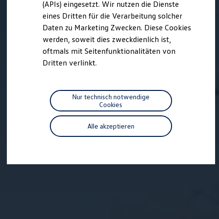
(APIs) eingesetzt. Wir nutzen die Dienste
Motorenöl und Flüssigkeiten
eines Dritten für die Verarbeitung solcher
Räder und Reifen
Pannen- und Unfallhilfe
Daten zu Marketing Zwecken. Diese Cookies
Economy Service
werden, soweit dies zweckdienlich ist,
Volkswagen Teile
oftmals mit Seitenfunktionalitäten von
Zubehör
Modellspezifisches Zubehör
Dritten verlinkt.
Schutz und Pflege
Transport
Entertainment und Elektronik
Individualisieren
Nur technisch notwendige
Wallbox und Ladekabel
Cookies
Digitale Extras
Dienste für Ihr Modell finden
Alle akzeptieren
Volkswagen Apps, Login und Shop
Handy und Fahrzeug verbinden
Updates für Software, Karten und Radio
Über Ihr Auto
Vorgängermodelle
Kundeninformationen
Volkswagen Kundenbetreuung
Warn- und Kontrollleuchten
Assistenzsysteme
Digitale Betriebsanleitung
Live Beratung