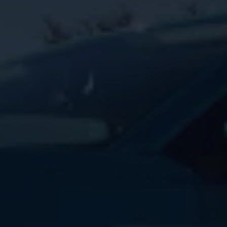
Magazin
Lifestyle
Transport
Familie
Elektromobilität
Volkswagen R
Pannen- und Unfallhilfe
Volkswagen Kundenbetreuung