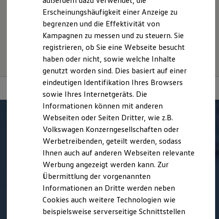
außerdem dazu verwendet, die
Hybridautos
usw.) können relevante Fahrzeugparameter, wie
z. B.
Gewicht,
Erscheinungshäufigkeit einer Anzeige zu
Marke und Erlebnis
Rollwiderstand und Aerodynamik verändern und neben
begrenzen und die Effektivität von
Volkswagen R und R Experience
Witterungs- und Verkehrsbedingungen sowie dem
R-Modelle
Kampagnen zu messen und zu steuern. Sie
individuellen Fahrverhalten den Kraftstoffverbrauch, den
R Experience
registrieren, ob Sie eine Webseite besucht
Stromverbrauch, die CO₂-Emissionen und die
Driving Experience
haben oder nicht, sowie welche Inhalte
Volkswagen entdecken
Fahrleistungswerte eines Fahrzeugs beeinflussen.
Werkbesichtigung
genutzt worden sind. Dies basiert auf einer
Factory visit
eindeutigen Identifikation Ihres Browsers
Lifestyle Shop
sowie Ihres Internetgeräts. Die
T-Roc Kollektion
Golf Kollektion
Informationen können mit anderen
ID. Kollektion
Webseiten oder Seiten Dritter, wie z.B.
Volkswagen Kollektion
Volkswagen Konzerngesellschaften oder
R-Kollektion
GTI Kollektion
Werbetreibenden, geteilt werden, sodass
Fußball Drop
Ihnen auch auf anderen Webseiten relevante
we drive football
Werbung angezeigt werden kann. Zur
#wedriveproud
Besitzer und Service
Übermittlung der vorgenannten
myVolkswagen
Informationen an Dritte werden neben
Software Updates
Cookies auch weitere Technologien wie
Service und Ersatzteile
Inspektion und HU/AU
beispielsweise serverseitige Schnittstellen
Reparaturen und Checks