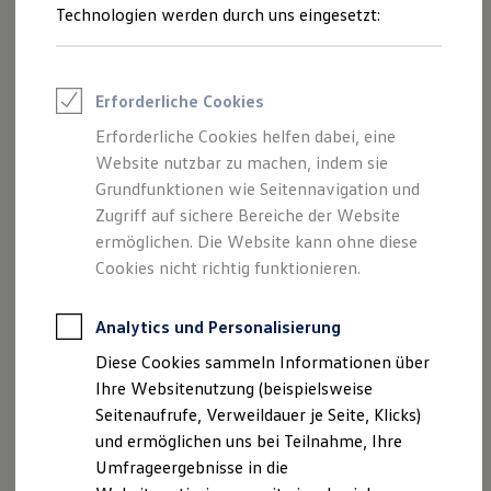
Reifenpakete
Technologien werden durch uns eingesetzt:
markanten Speichen-Design. Fragen Sie die Felgen gern bei
Leasing
Ihrem
Volkswagen
Partner an.
Leasing-Angebote
Gebrauchtwagen Leasing
Junge Gebrauchtwagen-Leasing
18-Zoll-Leichtmetallfelgen „Nevada“ anfragen
Erforderliche Cookies
Elektroauto Leasing
Kleinwagen-Leasing
Erforderliche Cookies helfen dabei, eine
Leasing ohne Anzahlung
Website nutzbar zu machen, indem sie
Finanzierung
Autokredit mit Schlussrate
Grundfunktionen wie Seitennavigation und
Versicherungen und Garantien
Zugriff auf sichere Bereiche der Website
Kfz-Versicherung
ermöglichen. Die Website kann ohne diese
Restschuldversicherungen
Garantien
Cookies nicht richtig funktionieren.
Wartungsverträge
Geschäftskunden
Professional Class bei Volkswagen
Analytics und Personalisierung
Großkunden
Diese Cookies sammeln Informationen über
Behörden
Direktkunden
Ihre Websitenutzung (beispielsweise
Sonderfahrzeuge
Seitenaufrufe, Verweildauer je Seite, Klicks)
Anpfiff zum Gewinn
und ermöglichen uns bei Teilnahme, Ihre
Elektromobilität
Elektroautos
Umfrageergebnisse in die
ID. Tutorials
Impressum
Nutzungsbedingungen