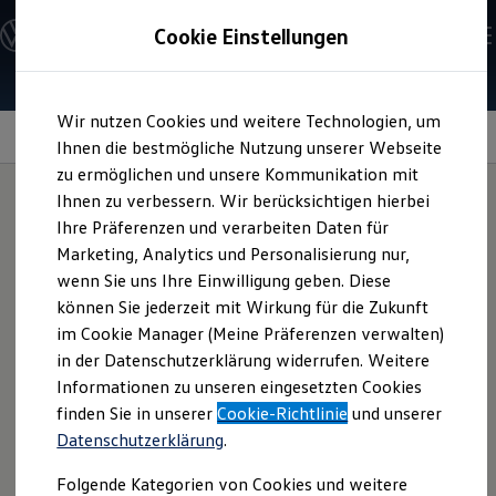
Modelle und Konfigurator
Cookie Einstellungen
Konfigurator
Modelle vergleichen
Konfiguration laden
Zum
Zum
Autosuche
Wir nutzen Cookies und weitere Technologien, um
Hauptinhalt
Footer
Elektroautos
springen
springen
Ihnen die bestmögliche Nutzung unserer Webseite
ENERGY Sondermodelle
Nutzfahrzeuge
zu ermöglichen und unsere Kommunikation mit
SUV und CUV
18-Zoll-
Ihnen zu verbessern. Wir berücksichtigen hierbei
Familienautos
Ihre Präferenzen und verarbeiten Daten für
Kombis
Kompaktwagen
Leichtmetallfelgen
Marketing, Analytics und Personalisierung nur,
Sportwagen
wenn Sie uns Ihre Einwilligung geben. Diese
Schnell verfügbare Fahrzeuge
„Nevada“
Angebote und Produkte
können Sie jederzeit mit Wirkung für die Zukunft
für Ihren
Aktuelle Angebote
im Cookie Manager (Meine Präferenzen verwalten)
E-Auto-Förderung
T‑Cross
in der Datenschutzerklärung widerrufen. Weitere
Volkswagen Marktplatz
Informationen zu unseren eingesetzten Cookies
Die ENERGY Sondermodelle
Junge Gebrauchtwagen und Gebrauchtwagen
finden Sie in unserer
Cookie-Richtlinie
und unserer
Volkswagen Zertifizierte Gebrauchtwagen
Mit den 18-Zoll-Leichtmetallfelgen „Nevada“ legen Sie
Datenschutzerklärung
.
Elektromobilität bei Gebrauchtwagen
einen dynamischen Auftritt hin. Diese Felgen entstammen
Zubehör- und Serviceangebote
Folgende Kategorien von Cookies und weitere
Saisonangebote
dem R-Felgenprogramm und überzeugen optisch mit ihrem