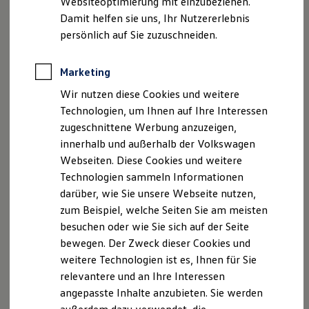
Websiteoptimierung mit einzubeziehen.
Elektrofahrzeugkonzepte
Datenschutzerklärungen
Cookie-Richtlinie
Damit helfen sie uns, Ihr Nutzererlebnis
ID. EVERY1
Lizenzhinweise Dritter
Reichweite
persönlich auf Sie zuzuschneiden.
Reichweite der ID. Modelle
Angaben zum Digital Services Act (DSA)
EU Data Act
Reichweite im Winter
Produktsicherheitsinformationen
Vertrag Widerrufen
Rekuperation
Marketing
Laden
Wir nutzen diese Cookies und weitere
Laden unterwegs
Laden Zuhause
Technologien, um Ihnen auf Ihre Interessen
Disclaimer von Volkswagen AG
Ladestationen finden
zugeschnittene Werbung anzuzeigen,
Ladezeitensimulator
Die in dieser Darstellung gezeigten Fahrzeuge und
innerhalb und außerhalb der Volkswagen
Batterie
Ausstattungen können in einzelnen Details vom aktuellen
Sicherheit
Webseiten. Diese Cookies und weitere
deutschen Lieferprogramm abweichen. Abgebildet sind
Garantie und Lebensdauer
Technologien sammeln Informationen
Nachhaltigkeit
teilweise Sonderausstattungen der Fahrzeuge gegen
darüber, wie Sie unsere Webseite nutzen,
Technologie
Mehrpreis.
Kosten und Kauf
zum Beispiel, welche Seiten Sie am meisten
Bitte beachten Sie auch unseren Konfigurator für eine
Verbrauchskosten
Übersicht der aktuell verfügbaren Modelle und Ausstattungen.
besuchen oder wie Sie sich auf der Seite
Kaufoptionen
bewegen. Der Zweck dieser Cookies und
E-Auto-Förderung
Die angegebenen Verbrauchs- und Emissionswerte beziehen
Software und Konnektivität
weitere Technologien ist es, Ihnen für Sie
sich nicht auf ein einzelnes Fahrzeug und sind nicht Bestandteil
Die ID. Software 6
relevantere und an Ihre Interessen
des Angebots, sondern dienen allein Vergleichszwecken
ID. Software Versionen und Updates
zwischen den verschiedenen Fahrzeugtypen.
angepasste Inhalte anzubieten. Sie werden
Digitale Extras
Schnittstellen zu Ihrem ID.
Zusatzausstattungen und
Zubehör
(Anbauteile, Reifenformat