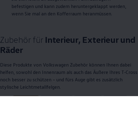
befestigen und kann zudem heruntergeklappt werden,
wenn Sie mal an den Kofferraum heranmüssen.
Zubehör
für
Interieur, Exterieur und
Räder
Diese Produkte von
Volkswagen
Zubehör
können Ihnen dabei
helfen, sowohl den Innenraum als auch das Äußere Ihres
T‑Cross
noch besser zu schützen – und fürs Auge gibt es zusätzlich
stylische Leichtmetallfelgen.
11 von 11 Details
Alle (11)
Interieur (4)
Räder (5)
Exterieur (2)
11 von 11
Details