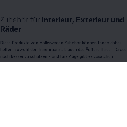
Zubehör
für
Interieur, Exterieur und
Räder
Diese Produkte von
Volkswagen
Zubehör
können Ihnen dabei
helfen, sowohl den Innenraum als auch das Äußere Ihres
T‑Cross
noch besser zu schützen – und fürs Auge gibt es zusätzlich
stylische Leichtmetallfelgen.
11 von 11 Details
Alle (11)
Interieur (4)
Räder (5)
Exterieur (2)
11 von 11
Details