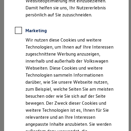
Websiteoptimierung mit einzubeziehen.
Elektrofahrzeugkonzepte
Produktsicherheitsinformationen
Vertrag Widerrufen
Damit helfen sie uns, Ihr Nutzererlebnis
ID. EVERY1
Reichweite
persönlich auf Sie zuzuschneiden.
Reichweite der ID. Modelle
Reichweite im Winter
Disclaimer von Volkswagen AG
Rekuperation
Marketing
Laden
Die in dieser Darstellung gezeigten Fahrzeuge und
Wir nutzen diese Cookies und weitere
Laden unterwegs
Ausstattungen können in einzelnen Details vom aktuellen
Laden Zuhause
Technologien, um Ihnen auf Ihre Interessen
deutschen Lieferprogramm abweichen. Abgebildet sind
Ladestationen finden
zugeschnittene Werbung anzuzeigen,
Ladezeitensimulator
teilweise Sonderausstattungen der Fahrzeuge gegen
innerhalb und außerhalb der Volkswagen
Batterie
Mehrpreis.
Sicherheit
Webseiten. Diese Cookies und weitere
Bitte beachten Sie auch unseren Konfigurator für eine
Garantie und Lebensdauer
Übersicht der aktuell verfügbaren Modelle und Ausstattungen.
Technologien sammeln Informationen
Nachhaltigkeit
darüber, wie Sie unsere Webseite nutzen,
Technologie
Die angegebenen Verbrauchs- und Emissionswerte beziehen
Kosten und Kauf
zum Beispiel, welche Seiten Sie am meisten
sich nicht auf ein einzelnes Fahrzeug und sind nicht Bestandteil
Verbrauchskosten
besuchen oder wie Sie sich auf der Seite
des Angebots, sondern dienen allein Vergleichszwecken
Kaufoptionen
zwischen den verschiedenen Fahrzeugtypen.
bewegen. Der Zweck dieser Cookies und
E-Auto-Förderung
Software und Konnektivität
Zusatzausstattungen und
Zubehör
(Anbauteile, Reifenformat
weitere Technologien ist es, Ihnen für Sie
Die ID. Software 6
usw.) können relevante Fahrzeugparameter, wie
z. B.
Gewicht,
relevantere und an Ihre Interessen
ID. Software Versionen und Updates
Rollwiderstand und Aerodynamik verändern und neben
angepasste Inhalte anzubieten. Sie werden
Digitale Extras
Witterungs- und Verkehrsbedingungen sowie dem
Schnittstellen zu Ihrem ID.