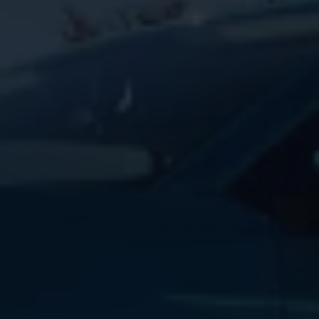
Magazin
Lifestyle
Transport
Familie
Elektromobilität
Volkswagen R
Pannen- und Unfallhilfe
Volkswagen Kundenbetreuung