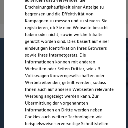
außerdem dazu verwendet, die
individuellen Fahrverhalten den Kraftstoffverbrauch, den
Hybridautos
Erscheinungshäufigkeit einer Anzeige zu
Stromverbrauch, die CO₂-Emissionen und die
Marke und Erlebnis
begrenzen und die Effektivität von
Volkswagen R und R Experience
Fahrleistungswerte eines Fahrzeugs beeinflussen.
R-Modelle
Kampagnen zu messen und zu steuern. Sie
R Experience
registrieren, ob Sie eine Webseite besucht
Driving Experience
haben oder nicht, sowie welche Inhalte
Volkswagen entdecken
Werkbesichtigung
genutzt worden sind. Dies basiert auf einer
Factory visit
eindeutigen Identifikation Ihres Browsers
Lifestyle Shop
sowie Ihres Internetgeräts. Die
T-Roc Kollektion
Golf Kollektion
Informationen können mit anderen
ID. Kollektion
Webseiten oder Seiten Dritter, wie z.B.
Volkswagen Kollektion
Volkswagen Konzerngesellschaften oder
R-Kollektion
GTI Kollektion
Werbetreibenden, geteilt werden, sodass
Fußball Drop
Ihnen auch auf anderen Webseiten relevante
we drive football
Werbung angezeigt werden kann. Zur
#wedriveproud
Besitzer und Service
Übermittlung der vorgenannten
myVolkswagen
Informationen an Dritte werden neben
Software Updates
Cookies auch weitere Technologien wie
Service und Ersatzteile
Inspektion und HU/AU
beispielsweise serverseitige Schnittstellen
Reparaturen und Checks