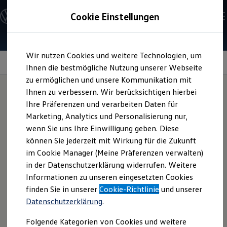
Modelle und Konfigurator
Cookie Einstellungen
Konfigurator
Modelle vergleichen
Konfiguration laden
Zum
Zum
Autosuche
Wir nutzen Cookies und weitere Technologien, um
Hauptinhalt
Footer
Elektroautos
springen
springen
Ihnen die bestmögliche Nutzung unserer Webseite
ENERGY Sondermodelle
Nutzfahrzeuge
zu ermöglichen und unsere Kommunikation mit
SUV und CUV
Gepäckraumwendema
Ihnen zu verbessern. Wir berücksichtigen hierbei
Familienautos
Ihre Präferenzen und verarbeiten Daten für
Kombis
Kompaktwagen
tte
Marketing, Analytics und Personalisierung nur,
für Ihren
T‑Cross
Sportwagen
wenn Sie uns Ihre Einwilligung geben. Diese
Schnell verfügbare Fahrzeuge
Angebote und Produkte
können Sie jederzeit mit Wirkung für die Zukunft
Aktuelle Angebote
Diese Matte ist beidseitig verwendbar und hat einen
im Cookie Manager (Meine Präferenzen verwalten)
E-Auto-Förderung
ausklappbaren Ladekantenschutz. Damit können nicht nur
in der Datenschutzerklärung widerrufen. Weitere
Volkswagen Marktplatz
der Stoßfänger sowie die Ladekante Ihres
T‑Cross
Informationen zu unseren eingesetzten Cookies
Die ENERGY Sondermodelle
Junge Gebrauchtwagen und Gebrauchtwagen
weitestgehend vor Beschädigungen geschützt, sondern auch
finden Sie in unserer
Cookie-Richtlinie
und unserer
Volkswagen Zertifizierte Gebrauchtwagen
das Verrutschen Ihres Ladeguts verhindert werden. Fragen
Datenschutzerklärung
.
Elektromobilität bei Gebrauchtwagen
Sie das Produkt gern bei Ihrem
Volkswagen
Partner an.
Zubehör- und Serviceangebote
Folgende Kategorien von Cookies und weitere
Saisonangebote