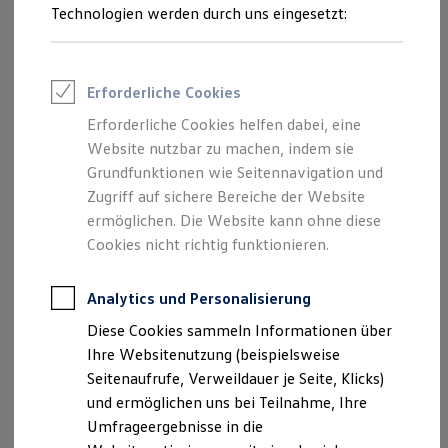
Reifenpakete
Technologien werden durch uns eingesetzt:
Gepäckraumwendematte anfragen
Leasing
Leasing-Angebote
Gebrauchtwagen Leasing
Junge Gebrauchtwagen-Leasing
Erforderliche Cookies
Elektroauto Leasing
Kleinwagen-Leasing
Erforderliche Cookies helfen dabei, eine
Leasing ohne Anzahlung
Website nutzbar zu machen, indem sie
Finanzierung
Autokredit mit Schlussrate
Grundfunktionen wie Seitennavigation und
Versicherungen und Garantien
Zugriff auf sichere Bereiche der Website
Kfz-Versicherung
ermöglichen. Die Website kann ohne diese
Restschuldversicherungen
Garantien
Cookies nicht richtig funktionieren.
Wartungsverträge
Geschäftskunden
Professional Class bei Volkswagen
Analytics und Personalisierung
Großkunden
Diese Cookies sammeln Informationen über
Behörden
Direktkunden
Ihre Websitenutzung (beispielsweise
Sonderfahrzeuge
Impressum
Nutzungsbedingungen
Seitenaufrufe, Verweildauer je Seite, Klicks)
Anpfiff zum Gewinn
Datenschutzerklärungen
Cookie-Richtlinie
und ermöglichen uns bei Teilnahme, Ihre
Elektromobilität
Lizenzhinweise Dritter
Elektroautos
Umfrageergebnisse in die
ID. Tutorials
Angaben zum Digital Services Act (DSA)
EU Data Act