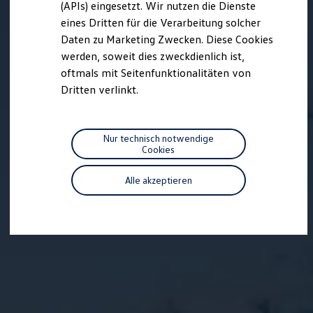
(APIs) eingesetzt. Wir nutzen die Dienste
Motorenöl und Flüssigkeiten
eines Dritten für die Verarbeitung solcher
Räder und Reifen
Pannen- und Unfallhilfe
Daten zu Marketing Zwecken. Diese Cookies
Economy Service
werden, soweit dies zweckdienlich ist,
Volkswagen Teile
oftmals mit Seitenfunktionalitäten von
Zubehör
Modellspezifisches Zubehör
Dritten verlinkt.
Schutz und Pflege
Transport
Entertainment und Elektronik
Individualisieren
Nur technisch notwendige
Wallbox und Ladekabel
Cookies
Digitale Extras
Dienste für Ihr Modell finden
Alle akzeptieren
Volkswagen Apps, Login und Shop
Handy und Fahrzeug verbinden
Updates für Software, Karten und Radio
Über Ihr Auto
Vorgängermodelle
Kundeninformationen
Volkswagen Kundenbetreuung
Warn- und Kontrollleuchten
Assistenzsysteme
Digitale Betriebsanleitung
Live Beratung