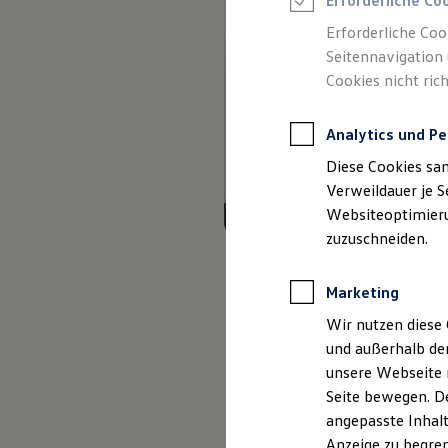
Erforderliche Co
Reifenpakete
Leasing
Erforderliche Coo
Leasing-Angebote
Seitennavigation 
Gebrauchtwagen Leasing
Cookies nicht rich
Junge Gebrauchtwagen-Leasing
Elektroauto Leasing
Kleinwagen-Leasing
Analytics und Pe
Leasing ohne Anzahlung
Finanzierung
Diese Cookies sa
Autokredit mit Schlussrate
Versicherungen und Garantien
Verweildauer je S
Kfz-Versicherung
Websiteoptimierun
Restschuldversicherungen
zuzuschneiden.
Garantien
Wartungsverträge
Geschäftskunden
Marketing
Professional Class bei Volkswagen
Großkunden
Wir nutzen diese 
Behörden
und außerhalb de
Direktkunden
Sonderfahrzeuge
unsere Webseite n
Anpfiff zum Gewinn
Seite bewegen. De
Elektromobilität
angepasste Inhalt
Elektroautos
ID. Tutorials
Anzeige zu begren