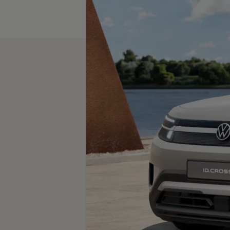
Magazin
Lifestyle
Transport
Familie
Elektromobilität
Volkswagen R
Pannen- und Unfallhilfe
Volkswagen Kundenbetreuung