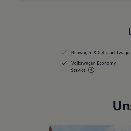
Motorenöl und Flüssigkeiten
Räder und Reifen
Pannen- und Unfallhilfe
Economy Service
Volkswagen Teile
Zubehör
Modellspezifisches Zubehör
Schutz und Pflege
Transport
Entertainment und Elektronik
Neuwagen &
Gebrauchtwage
Individualisieren
Wallbox und Ladekabel
Volkswagen Economy
Digitale Extras
Service
Dienste für Ihr Modell finden
Volkswagen Apps, Login und Shop
Handy und Fahrzeug verbinden
Updates für Software, Karten und Radio
Über Ihr Auto
Vorgängermodelle
Un
Kundeninformationen
Volkswagen Kundenbetreuung
Warn- und Kontrollleuchten
Assistenzsysteme
Digitale Betriebsanleitung
Live Beratung