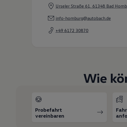
Hybridautos
Urseler Straße 61, 61348 Bad Homb
Marke und Erlebnis
Volkswagen R und R Experience
info-homburg@autobach.de
R-Modelle
R Experience
Driving Experience
+49 6172 30870
Volkswagen entdecken
Werkbesichtigung
Factory visit
Lifestyle Shop
T-Roc Kollektion
Golf Kollektion
ID. Kollektion
Volkswagen Kollektion
Wie kö
R-Kollektion
GTI Kollektion
Fußball Drop
we drive football
#wedriveproud
Besitzer und Service
myVolkswagen
Probefahrt
Fah
Software Updates
vereinbaren
anfo
Service und Ersatzteile
Inspektion und HU/AU
Reparaturen und Checks