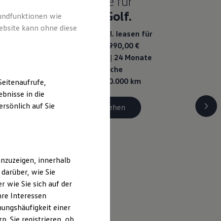
Eine Klasse für
sich.
Der Golf.
rundfunktionen wie
ebsite kann ohne diese
Ab 249,00 €
mtl. leasen für
Privatkunden | 990,00 €
Sonderzahlung | 24 Monate
Laufzeit | Jährliche
Fahrleistung: 10.000 km
eitenaufrufe,
bnisse in die
rsönlich auf Sie
Details ansehen
nzuzeigen, innerhalb
darüber, wie Sie
 wie Sie sich auf der
hre Interessen
ungshäufigkeit einer
. Sie registrieren, ob