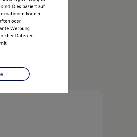
ind. Dies basiert auf
Informationen können
aften oder
evante Werbung
solcher Daten zu
 mit
en