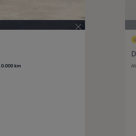
D
 10.000 km
Ab