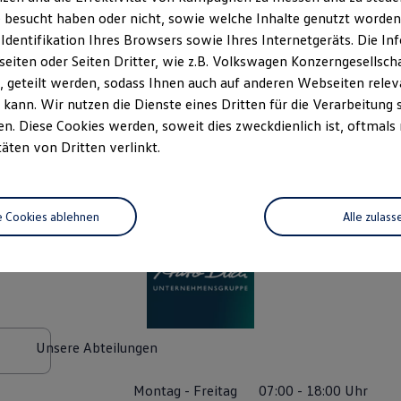
 besucht haben oder nicht, sowie welche Inhalte genutzt worden s
 Identifikation Ihres Browsers sowie Ihres Internetgeräts. Die 
iten oder Seiten Dritter, wie z.B. Volkswagen Konzerngesellsch
 geteilt werden, sodass Ihnen auch auf anderen Webseiten rel
kann. Wir nutzen die Dienste eines Dritten für die Verarbeitung 
. Diese Cookies werden, soweit dies zweckdienlich ist, oftmals
täten von Dritten verlinkt.
 Bach GmbH
(
Impressum & Rechtliches
)
e Cookies ablehnen
Alle zulass
Unsere Abteilungen
Montag
-
Freitag
07:00
-
18:00
Uhr