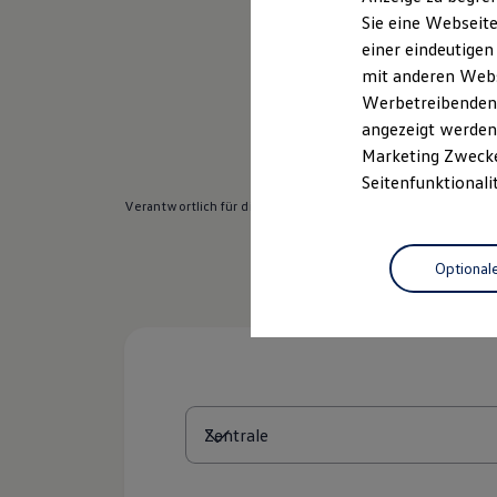
Elektrofahrzeugkonzepte
Sie eine Webseite
ID. EVERY1
einer eindeutigen
Reichweite
Reichweite der ID. Modelle
mit anderen Webse
Reichweite im Winter
Werbetreibenden,
Rekuperation
angezeigt werden 
Laden
Laden unterwegs
Marketing Zwecken
Laden Zuhause
Seitenfunktionali
Ladestationen finden
Verantwortlich für die Inhalte auf dieser Seite ist die Auto
Ladezeitensimulator
Batterie
Sicherheit
Optional
Garantie und Lebensdauer
Nachhaltigkeit
Technologie
Kosten und Kauf
Verbrauchskosten
Kaufoptionen
E-Auto-Förderung
Software und Konnektivität
Die ID. Software 6
ID. Software Versionen und Updates
Digitale Extras
Schnittstellen zu Ihrem ID.