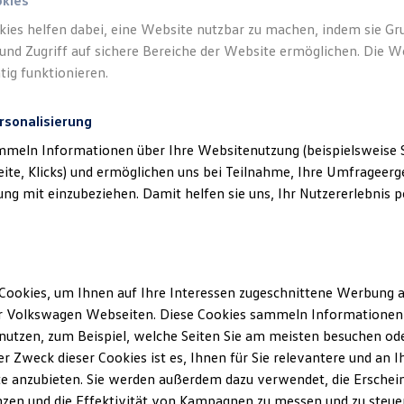
okies
kies helfen dabei, eine Website nutzbar zu machen, indem sie G
und Zugriff auf sichere Bereiche der Website ermöglichen. Die W
tig funktionieren.
rsonalisierung
mmeln Informationen über Ihre Websitenutzung (beispielsweise S
eite, Klicks) und ermöglichen uns bei Teilnahme, Ihre Umfrageerge
g mit einzubeziehen. Damit helfen sie uns, Ihr Nutzererlebnis pe
Cookies, um Ihnen auf Ihre Interessen zugeschnittene Werbung a
r Volkswagen Webseiten. Diese Cookies sammeln Informationen 
utzen, zum Beispiel, welche Seiten Sie am meisten besuchen oder
r Zweck dieser Cookies ist es, Ihnen für Sie relevantere und an I
e anzubieten. Sie werden außerdem dazu verwendet, die Erschein
zen und die Effektivität von Kampagnen zu messen und zu steuern