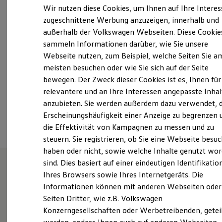
Montag
-
Freitag
07:00
-
18:00
Uhr
Elektrofahrzeugkonzepte
Wir nutzen diese Cookies, um Ihnen auf Ihre Intere
ID. EVERY1
Samstag
08:00
-
13:00
Uhr
zugeschnittene Werbung anzuzeigen, innerhalb und
Reichweite
Sonntag
Geschlossen
außerhalb der Volkswagen Webseiten. Diese Cookie
Reichweite der ID. Modelle
Reichweite im Winter
sammeln Informationen darüber, wie Sie unsere
Rekuperation
Webseite nutzen, zum Beispiel, welche Seiten Sie a
info@auto-thomas.de
Laden
meisten besuchen oder wie Sie sich auf der Seite
Laden unterwegs
Laden Zuhause
+49 228 44910
bewegen. Der Zweck dieser Cookies ist es, Ihnen für
Ladestationen finden
relevantere und an Ihre Interessen angepasste Inhal
Ladezeitensimulator
anzubieten. Sie werden außerdem dazu verwendet, d
Batterie
Ansprechpartner
Sicherheit
Erscheinungshäufigkeit einer Anzeige zu begrenzen 
Garantie und Lebensdauer
die Effektivität von Kampagnen zu messen und zu
Nachhaltigkeit
steuern. Sie registrieren, ob Sie eine Webseite besuc
Technologie
Kosten und Kauf
haben oder nicht, sowie welche Inhalte genutzt wo
Verbrauchskosten
sind. Dies basiert auf einer eindeutigen Identifikatio
Kaufoptionen
Ihres Browsers sowie Ihres Internetgeräts. Die
E-Auto-Förderung
Wie können wir
Software und Konnektivität
Informationen können mit anderen Webseiten oder
Die ID. Software 6
Seiten Dritter, wie z.B. Volkswagen
ID. Software Versionen und Updates
Ihnen weiterhelfen?
Konzerngesellschaften oder Werbetreibenden, getei
Digitale Extras
Schnittstellen zu Ihrem ID.