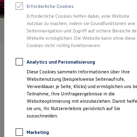
Reifenpakete
Erforderliche Cookies
Leasing
Leasing-Angebote
Erforderliche Cookies helfen dabei, eine Website
Gebrauchtwagen Leasing
nutzbar zu machen, indem sie Grundfunktionen wie
Junge Gebrauchtwagen-Leasing
Elektroauto Leasing
Seitennavigation und Zugriff auf sichere Bereiche de
Kleinwagen-Leasing
Website ermöglichen. Die Website kann ohne diese
Leasing ohne Anzahlung
Cookies nicht richtig funktionieren.
Finanzierung
Autokredit mit Schlussrate
Versicherungen und Garantien
Analytics und Personalisierung
Kfz-Versicherung
Restschuldversicherungen
Diese Cookies sammeln Informationen über Ihre
Garantien
Verantwortlich für die Inhalte auf dieser Seite ist die Heinrich
Websitenutzung (beispielsweise Seitenaufrufe,
Wartungsverträge
Thomas GmbH & Co. KG
(
Impressum & Rechtliches
)
Geschäftskunden
Verweildauer je Seite, Klicks) und ermöglichen uns b
Professional Class bei Volkswagen
Teilnahme, Ihre Umfrageergebnisse in die
Großkunden
Websiteoptimierung mit einzubeziehen. Damit helf
Behörden
Unsere 
Direktkunden
sie uns, Ihr Nutzererlebnis persönlich auf Sie
Sonderfahrzeuge
zuzuschneiden.
Anpfiff zum Gewinn
Elektromobilität
Königswinterer Straße 444, 53227 Bonn
Elektroautos
Marketing
ID. Tutorials