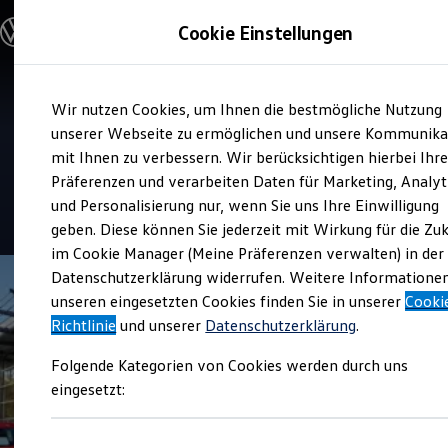
Modelle und Konfigurator
Cookie Einstellungen
Konfigurator
Modelle vergleichen
Konfiguration laden
Zum
Zum
Autosuche
Verkauf und Service
Wir nutzen Cookies, um Ihnen die bestmögliche Nutzung
Hauptinhalt
Footer
Elektroautos
Heinrich Thomas GmbH & Co.
springen
springen
unserer Webseite zu ermöglichen und unsere Kommunika
ENERGY Sondermodelle
Nutzfahrzeuge
mit Ihnen zu verbessern. Wir berücksichtigen hierbei Ihr
KG
SUV und CUV
Präferenzen und verarbeiten Daten für Marketing, Analyt
Familienautos
und Personalisierung nur, wenn Sie uns Ihre Einwilligung
Kombis
4.7
|
490 Bewertungen
Kompaktwagen
geben. Diese können Sie jederzeit mit Wirkung für die Zu
Sportwagen
im Cookie Manager (Meine Präferenzen verwalten) in der
Schnell verfügbare Fahrzeuge
Angebote und Produkte
Datenschutzerklärung widerrufen. Weitere Informatione
Aktuelle Angebote
unseren eingesetzten Cookies finden Sie in unserer
Cooki
E-Auto-Förderung
Richtlinie
und unserer
Datenschutzerklärung
.
Volkswagen Marktplatz
Die ENERGY Sondermodelle
Folgende Kategorien von Cookies werden durch uns
Junge Gebrauchtwagen und Gebrauchtwagen
Volkswagen Zertifizierte Gebrauchtwagen
eingesetzt:
Elektromobilität bei Gebrauchtwagen
Zubehör- und Serviceangebote
Saisonangebote