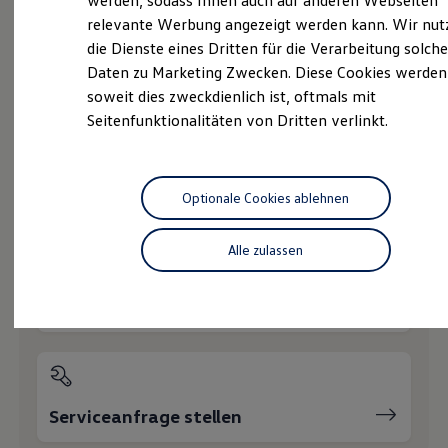
werden, sodass Ihnen auch auf anderen Webseiten
Hybridautos
relevante Werbung angezeigt werden kann. Wir nut
Marke und Erlebnis
die Dienste eines Dritten für die Verarbeitung solche
Volkswagen R und R Experience
R-Modelle
Daten zu Marketing Zwecken. Diese Cookies werden
Probefahrt vereinbaren
R Experience
soweit dies zweckdienlich ist, oftmals mit
Driving Experience
Seitenfunktionalitäten von Dritten verlinkt.
Volkswagen entdecken
Werkbesichtigung
Factory visit
Lifestyle Shop
T-Roc Kollektion
Fahrzeugangebot anfordern
Optionale Cookies ablehnen
Golf Kollektion
ID. Kollektion
Volkswagen Kollektion
Alle zulassen
R-Kollektion
GTI Kollektion
Fußball Drop
Servicetermin buchen
we drive football
#wedriveproud
Besitzer und Service
myVolkswagen
Software Updates
Service und Ersatzteile
Serviceanfrage stellen
Inspektion und HU/AU
Reparaturen und Checks