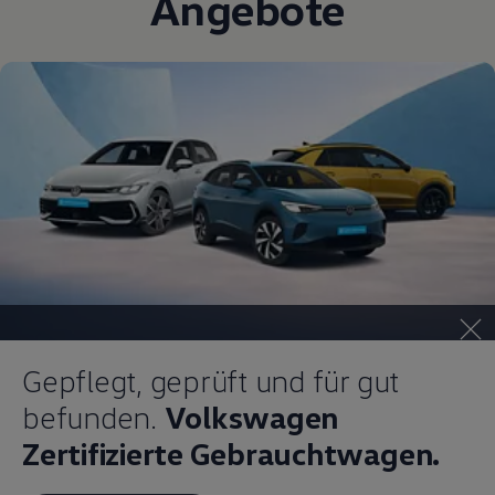
Angebote
Magazin
Lifestyle
Transport
Familie
Elektromobilität
Volkswagen R
Pannen- und Unfallhilfe
Volkswagen Kundenbetreuung
Gepflegt, geprüft und für gut
befunden.
Volkswagen
Zertifizierte Gebrauchtwagen.