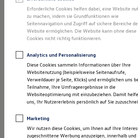
Reifenpakete
Leasing
Erforderliche Cookies helfen dabei, eine Website nu
Leasing-Angebote
zu machen, indem sie Grundfunktionen wie
Größer. Entspannter.
Gebrauchtwagen Leasing
Seitennavigation und Zugriff auf sichere Bereiche de
Junge Gebrauchtwagen-Leasing
Elektroauto Leasing
Website ermöglichen. Die Website kann ohne diese
Reichweiter.
Der ID.7.
Kleinwagen-Leasing
Cookies nicht richtig funktionieren.
Leasing ohne Anzahlung
Finanzierung
Autokredit mit Schlussrate
Analytics und Personalisierung
Versicherungen und Garantien
Kfz-Versicherung
Diese Cookies sammeln Informationen über Ihre
Restschuldversicherungen
Websitenutzung (beispielsweise Seitenaufrufe,
Garantien
Verweildauer je Seite, Klicks) und ermöglichen uns b
Wartungsverträge
Geschäftskunden
Teilnahme, Ihre Umfrageergebnisse in die
Professional Class bei Volkswagen
Websiteoptimierung mit einzubeziehen. Damit helfe
Großkunden
uns, Ihr Nutzererlebnis persönlich auf Sie zuzuschne
Behörden
(
Impressum & Rechtliches
)
Direktkunden
Sonderfahrzeuge
Marketing
Anpfiff zum Gewinn
Elektromobilität
Wir nutzen diese Cookies, um Ihnen auf Ihre Intere
Elektroautos
zugeschnittene Werbung anzuzeigen, innerhalb und
ID. Tutorials