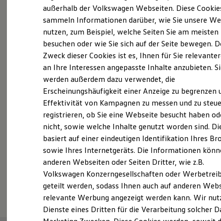
Elektrofahrzeugkonzepte
außerhalb der Volkswagen Webseiten. Diese Cookie
Probefahrt vereinbaren
ID. EVERY1
sammeln Informationen darüber, wie Sie unsere We
Reichweite
nutzen, zum Beispiel, welche Seiten Sie am meisten
Reichweite der ID. Modelle
Reichweite im Winter
besuchen oder wie Sie sich auf der Seite bewegen. D
Rekuperation
Zweck dieser Cookies ist es, Ihnen für Sie relevante
Laden
an Ihre Interessen angepasste Inhalte anzubieten. S
Fahrzeugangebot anfordern
Laden unterwegs
Laden Zuhause
werden außerdem dazu verwendet, die
Ladestationen finden
Erscheinungshäufigkeit einer Anzeige zu begrenzen 
Ladezeitensimulator
Effektivität von Kampagnen zu messen und zu steue
Batterie
Sicherheit
registrieren, ob Sie eine Webseite besucht haben od
Garantie und Lebensdauer
Servicetermin buchen
nicht, sowie welche Inhalte genutzt worden sind. Di
Nachhaltigkeit
basiert auf einer eindeutigen Identifikation Ihres B
Technologie
Kosten und Kauf
sowie Ihres Internetgeräts. Die Informationen kön
Verbrauchskosten
anderen Webseiten oder Seiten Dritter, wie z.B.
Kaufoptionen
Volkswagen Konzerngesellschaften oder Werbetrei
E-Auto-Förderung
Serviceanfrage stellen
Software und Konnektivität
geteilt werden, sodass Ihnen auch auf anderen Web
Die ID. Software 6
relevante Werbung angezeigt werden kann. Wir nut
ID. Software Versionen und Updates
Dienste eines Dritten für die Verarbeitung solcher D
Digitale Extras
Schnittstellen zu Ihrem ID.