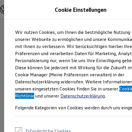
Modelle und Konfigurator
Cookie Einstellungen
Konfigurator
Modelle vergleichen
Konfiguration laden
Zum
Zum
Autosuche
Wir nutzen Cookies, um Ihnen die bestmögliche Nutzung
Hauptinhalt
Footer
Elektroautos
springen
springen
unserer Webseite zu ermöglichen und unsere Kommunika
ENERGY Sondermodelle
Nutzfahrzeuge
mit Ihnen zu verbessern. Wir berücksichtigen hierbei Ihr
SUV und CUV
Präferenzen und verarbeiten Daten für Marketing, Analyt
Familienautos
Personalisierung nur, wenn Sie uns Ihre Einwilligung gebe
Kombis
Kompaktwagen
Diese können Sie jederzeit mit Wirkung für die Zukunft i
Sportwagen
Cookie Manager (Meine Präferenzen verwalten) in der
Schnell verfügbare Fahrzeuge
Angebote und Produkte
Datenschutzerklärung widerrufen. Weitere Informatione
Aktuelle Angebote
unseren eingesetzten Cookies finden Sie in unserer
Cooki
E-Auto-Förderung
Richtlinie
und unserer
Datenschutzerklärung
.
Volkswagen Marktplatz
Die ENERGY Sondermodelle
Folgende Kategorien von Cookies werden durch uns einge
Junge Gebrauchtwagen und Gebrauchtwagen
Volkswagen Zertifizierte Gebrauchtwagen
Elektromobilität bei Gebrauchtwagen
Zubehör- und Serviceangebote
Saisonangebote
Erforderliche Cookies