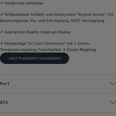
✓
Vordersitze beheizbar
Magazin
Lifestyle
Transport
✓
Schlüsselloses Schließ- und Startsystem "Keyless Access", mit
Familie
berührungsloser Ver- und Entriegelung, SAFE-Verriegelung
Elektromobilität
Volkswagen R
✓
Augmented-Reality-Head-up-Display
Pannen- und Unfallhilfe
Volkswagen Kundenbetreuung
✓
Klimaanlage "Air Care Climatronic" mit 2-Zonen-
Temperaturregelung; freischaltbar: 3-Zonen-Regelung
Jetzt Probefahrt vereinbaren
Pro S
GTX