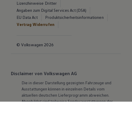
Lizenzhinweise Dritter
Angaben zum Digital Services Act (DSA)
EU Data Act
Produktsicherheitsinformationen
Vertrag Widerrufen
© Volkswagen 2026
Disclaimer von Volkswagen AG
Die in dieser Darstellung gezeigten Fahrzeuge und
Ausstattungen können in einzelnen Details vom
aktuellen deutschen Lieferprogramm abweichen.
Abgebildet sind teilweise Sonderausstattungen der
Fahrzeuge gegen Mehrpreis.
Bitte beachten Sie auch unseren Konfigurator für eine
Übersicht der aktuell verfügbaren Modelle und
Ausstattungen.