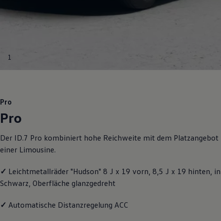
Motorenöl und Flüssigkeiten
Räder und Reifen
Pannen- und Unfallhilfe
Economy Service
Volkswagen Teile
Zubehör
1
Modellspezifisches Zubehör
Schutz und Pflege
Transport
Entertainment und Elektronik
Individualisieren
Pro
Wallbox und Ladekabel
Pro
Digitale Extras
Dienste für Ihr Modell finden
Volkswagen Apps, Login und Shop
Der ID.7 Pro kombiniert hohe Reichweite mit dem Platzangebot
Handy und Fahrzeug verbinden
einer Limousine.
Updates für Software, Karten und Radio
Über Ihr Auto
Vorgängermodelle
✓
Leichtmetallräder "Hudson" 8 J x 19 vorn, 8,5 J x 19 hinten, in
Kundeninformationen
Schwarz, Oberfläche glanzgedreht
Volkswagen Kundenbetreuung
Warn- und Kontrollleuchten
Assistenzsysteme
✓
Automatische Distanzregelung ACC
Digitale Betriebsanleitung
Live Beratung