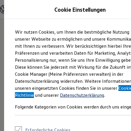
Modelle und Konfigurator
Cookie Einstellungen
Konfigurator
Modelle vergleichen
Konfiguration laden
Zum
Zum
Autosuche
Wir nutzen Cookies, um Ihnen die bestmögliche Nutzung
Hauptinhalt
Footer
Elektroautos
springen
springen
unserer Webseite zu ermöglichen und unsere Kommunika
ENERGY Sondermodelle
Nutzfahrzeuge
mit Ihnen zu verbessern. Wir berücksichtigen hierbei Ihr
SUV und CUV
Präferenzen und verarbeiten Daten für Marketing, Analyt
Familienautos
Personalisierung nur, wenn Sie uns Ihre Einwilligung gebe
Kombis
Kompaktwagen
Diese können Sie jederzeit mit Wirkung für die Zukunft i
Sportwagen
Cookie Manager (Meine Präferenzen verwalten) in der
Schnell verfügbare Fahrzeuge
Angebote und Produkte
Datenschutzerklärung widerrufen. Weitere Informatione
Aktuelle Angebote
unseren eingesetzten Cookies finden Sie in unserer
Cooki
E-Auto-Förderung
Richtlinie
und unserer
Datenschutzerklärung
.
Volkswagen Marktplatz
Die ENERGY Sondermodelle
Folgende Kategorien von Cookies werden durch uns einge
Junge Gebrauchtwagen und Gebrauchtwagen
Volkswagen Zertifizierte Gebrauchtwagen
Elektromobilität bei Gebrauchtwagen
Zubehör- und Serviceangebote
Saisonangebote
Erforderliche Cookies