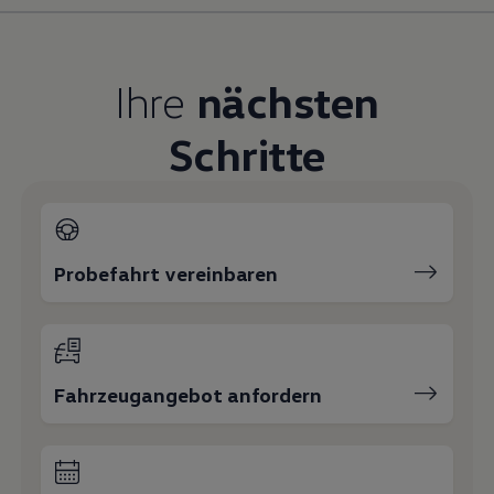
Magazin
Lifestyle
Transport
Familie
Ihre
nächsten
Elektromobilität
Volkswagen R
Schritte
Pannen- und Unfallhilfe
Volkswagen Kundenbetreuung
Probefahrt vereinbaren
Fahrzeugangebot anfordern