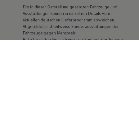
Die in dieser Darstellung gezeigten Fahrzeuge und
Ausstattungen können in einzelnen Details vom
aktuellen deutschen Lieferprogramm abweichen.
Abgebildet sind teilweise Sonderausstattungen der
Fahrzeuge gegen Mehrpreis.
Bitte beachten Sie auch unseren Konfigurator für eine
Übersicht der aktuell verfügbaren Modelle und
Ausstattungen.
Die angegebenen Verbrauchs- und Emissionswerte
beziehen sich nicht auf ein einzelnes Fahrzeug und sind
nicht Bestandteil des Angebots, sondern dienen allein
Vergleichszwecken zwischen den verschiedenen
Fahrzeugtypen. Zusatzausstattungen und
Zubehör
(Anbauteile, Reifenformat usw.) können relevante
Fahrzeugparameter, wie
z. B.
Gewicht, Rollwiderstand
und Aerodynamik verändern und neben Witterungs-
und Verkehrsbedingungen sowie dem individuellen
Fahrverhalten den Kraftstoffverbrauch, den
Stromverbrauch, die CO₂-Emissionen und die
Fahrleistungswerte eines Fahrzeugs beeinflussen.