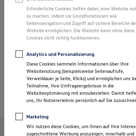
Reifenpakete
Leasing
Erforderliche Cookies helfen dabei, eine Website nu
Leasing-Angebote
zu machen, indem sie Grundfunktionen wie
Sportlich, edel,
Gebrauchtwagen Leasing
Seitennavigation und Zugriff auf sichere Bereiche de
Junge Gebrauchtwagen-Leasing
Elektroauto Leasing
Website ermöglichen. Die Website kann ohne diese
elegant:
der Touareg
Kleinwagen-Leasing
Cookies nicht richtig funktionieren.
Leasing ohne Anzahlung
Finanzierung
Autokredit mit Schlussrate
Analytics und Personalisierung
Versicherungen und Garantien
Kfz-Versicherung
Diese Cookies sammeln Informationen über Ihre
Restschuldversicherungen
Websitenutzung (beispielsweise Seitenaufrufe,
Garantien
Verweildauer je Seite, Klicks) und ermöglichen uns b
Wartungsverträge
Geschäftskunden
Teilnahme, Ihre Umfrageergebnisse in die
Professional Class bei Volkswagen
Websiteoptimierung mit einzubeziehen. Damit helfe
Großkunden
(
Impressum & Rechtliches
)
uns, Ihr Nutzererlebnis persönlich auf Sie zuzuschne
Behörden
Direktkunden
Sonderfahrzeuge
Marketing
Anpfiff zum Gewinn
Elektromobilität
Wir nutzen diese Cookies, um Ihnen auf Ihre Intere
Elektroautos
zugeschnittene Werbung anzuzeigen, innerhalb und
ID. Tutorials