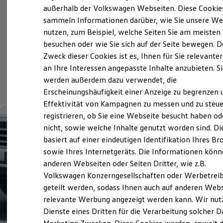
Elektrofahrzeugkonzepte
außerhalb der Volkswagen Webseiten. Diese Cookie
ID. EVERY1
sammeln Informationen darüber, wie Sie unsere We
Reichweite
nutzen, zum Beispiel, welche Seiten Sie am meisten
Reichweite der ID. Modelle
Reichweite im Winter
besuchen oder wie Sie sich auf der Seite bewegen. D
Rekuperation
Zweck dieser Cookies ist es, Ihnen für Sie relevante
Laden
an Ihre Interessen angepasste Inhalte anzubieten. S
Laden unterwegs
Laden Zuhause
werden außerdem dazu verwendet, die
Ladestationen finden
Erscheinungshäufigkeit einer Anzeige zu begrenzen 
Ladezeitensimulator
Effektivität von Kampagnen zu messen und zu steue
Batterie
Sicherheit
registrieren, ob Sie eine Webseite besucht haben od
Garantie und Lebensdauer
nicht, sowie welche Inhalte genutzt worden sind. Di
Nachhaltigkeit
basiert auf einer eindeutigen Identifikation Ihres B
Technologie
Kosten und Kauf
sowie Ihres Internetgeräts. Die Informationen kön
Verbrauchskosten
anderen Webseiten oder Seiten Dritter, wie z.B.
Kaufoptionen
Volkswagen Konzerngesellschaften oder Werbetrei
E-Auto-Förderung
Software und Konnektivität
geteilt werden, sodass Ihnen auch auf anderen Web
Die ID. Software 6
relevante Werbung angezeigt werden kann. Wir nut
ID. Software Versionen und Updates
Dienste eines Dritten für die Verarbeitung solcher D
Digitale Extras
Schnittstellen zu Ihrem ID.