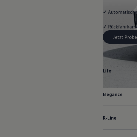
✓
Automatische
✓
Rückfahrkame
Jetzt Probe
Life
Elegance
R‑Line