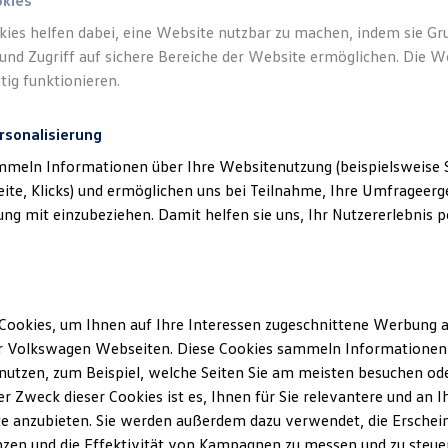
okies
kies helfen dabei, eine Website nutzbar zu machen, indem sie G
und Zugriff auf sichere Bereiche der Website ermöglichen. Die W
tig funktionieren.
rsonalisierung
mmeln Informationen über Ihre Websitenutzung (beispielsweise S
eite, Klicks) und ermöglichen uns bei Teilnahme, Ihre Umfrageerge
g mit einzubeziehen. Damit helfen sie uns, Ihr Nutzererlebnis pe
Cookies, um Ihnen auf Ihre Interessen zugeschnittene Werbung a
r Volkswagen Webseiten. Diese Cookies sammeln Informationen 
utzen, zum Beispiel, welche Seiten Sie am meisten besuchen oder
r Zweck dieser Cookies ist es, Ihnen für Sie relevantere und an I
e anzubieten. Sie werden außerdem dazu verwendet, die Erschein
zen und die Effektivität von Kampagnen zu messen und zu steuern