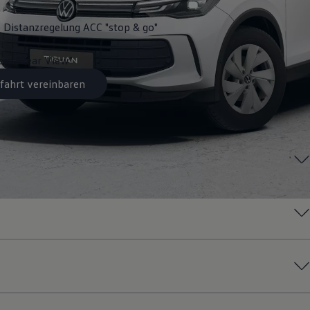
 Distanzregelung ACC "stop & go"
ra "Rear View"
fahrt vereinbaren