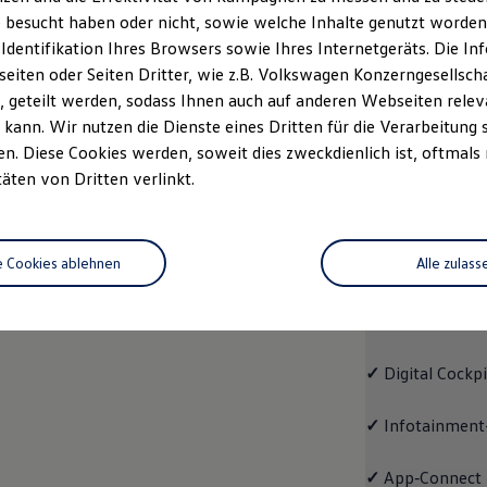
 besucht haben oder nicht, sowie welche Inhalte genutzt worden s
rzeugangebot
Servicetermin buchen
rdern
 Identifikation Ihres Browsers sowie Ihres Internetgeräts. Die 
iten oder Seiten Dritter, wie z.B. Volkswagen Konzerngesellsch
 geteilt werden, sodass Ihnen auch auf anderen Webseiten rel
kann. Wir nutzen die Dienste eines Dritten für die Verarbeitung 
. Diese Cookies werden, soweit dies zweckdienlich ist, oftmals
Trend
täten von Dritten verlinkt.
Trend
e Cookies ablehnen
Alle zulass
Cleverer Einstie
✓
LED-Scheinwe
✓
Digital Cockp
✓
Infotainment
✓
App‑Connect