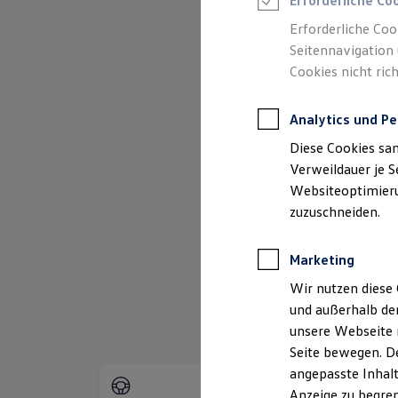
Erforderliche Co
Reifenpakete
Leasing
Erforderliche Coo
Leasing-Angebote
Seitennavigation 
Gebrauchtwagen Leasing
Cookies nicht rich
Junge Gebrauchtwagen-Leasing
Elektroauto Leasing
(
Impressum & Rechtliches
)
Kleinwagen-Leasing
Analytics und Pe
Leasing ohne Anzahlung
Finanzierung
Diese Cookies sa
Autokredit mit Schlussrate
Versicherungen und Garantien
Verweildauer je S
Kfz-Versicherung
Websiteoptimierun
Restschuldversicherungen
zuzuschneiden.
Garantien
Wartungsverträge
Geschäftskunden
Marketing
Professional Class bei Volkswagen
Großkunden
Wir nutzen diese 
Behörden
und außerhalb de
Direktkunden
Sonderfahrzeuge
unsere Webseite n
Anpfiff zum Gewinn
Seite bewegen. De
Elektromobilität
angepasste Inhalt
Elektroautos
ID. Tutorials
Anzeige zu begren