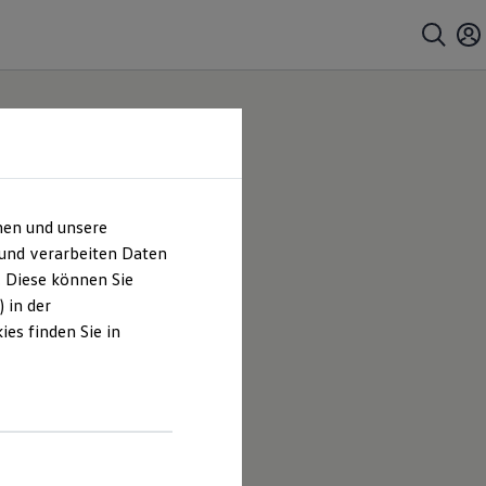
hen und unsere
 und verarbeiten Daten
. Diese können Sie
 in der
es finden Sie in