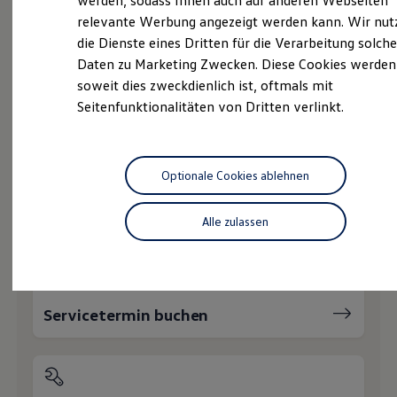
werden, sodass Ihnen auch auf anderen Webseiten
Service
Hybridautos
relevante Werbung angezeigt werden kann. Wir nut
Marke und Erlebnis
Volkswagen Economy
die Dienste eines Dritten für die Verarbeitung solche
Volkswagen R und R Experience
R-Modelle
Service
Daten zu Marketing Zwecken. Diese Cookies werden
R Experience
soweit dies zweckdienlich ist, oftmals mit
Driving Experience
Online-Fahrzeugbewertung
Seitenfunktionalitäten von Dritten verlinkt.
Volkswagen entdecken
Werkbesichtigung
Factory visit
Lifestyle Shop
Wie können wir
T-Roc Kollektion
Optionale Cookies ablehnen
Golf Kollektion
ID. Kollektion
Ihnen weiterhelfen?
Volkswagen Kollektion
Alle zulassen
R-Kollektion
GTI Kollektion
Fußball Drop
we drive football
#wedriveproud
Servicetermin buchen
Besitzer und Service
myVolkswagen
Software Updates
Service und Ersatzteile
Inspektion und HU/AU
Reparaturen und Checks