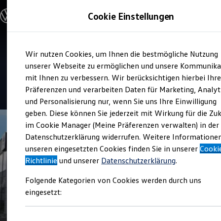
Modelle und Konfigurator
Cookie Einstellungen
Konfigurator
Modelle vergleichen
Konfiguration laden
Zum
Zum
Autosuche
Service
Wir nutzen Cookies, um Ihnen die bestmögliche Nutzung
Hauptinhalt
Footer
Elektroautos
Auto-Scholz AHG
springen
springen
unserer Webseite zu ermöglichen und unsere Kommunika
ENERGY Sondermodelle
Nutzfahrzeuge
mit Ihnen zu verbessern. Wir berücksichtigen hierbei Ihr
SUV und CUV
4.7
|
325 Bewertungen
Präferenzen und verarbeiten Daten für Marketing, Analyt
Familienautos
und Personalisierung nur, wenn Sie uns Ihre Einwilligung
Kombis
Kompaktwagen
geben. Diese können Sie jederzeit mit Wirkung für die Zu
Sportwagen
im Cookie Manager (Meine Präferenzen verwalten) in der
Schnell verfügbare Fahrzeuge
Angebote und Produkte
Datenschutzerklärung widerrufen. Weitere Informatione
Aktuelle Angebote
unseren eingesetzten Cookies finden Sie in unserer
Cooki
E-Auto-Förderung
Richtlinie
und unserer
Datenschutzerklärung
.
Volkswagen Marktplatz
Die ENERGY Sondermodelle
Folgende Kategorien von Cookies werden durch uns
Junge Gebrauchtwagen und Gebrauchtwagen
Volkswagen Zertifizierte Gebrauchtwagen
eingesetzt:
Elektromobilität bei Gebrauchtwagen
Zubehör- und Serviceangebote
Saisonangebote