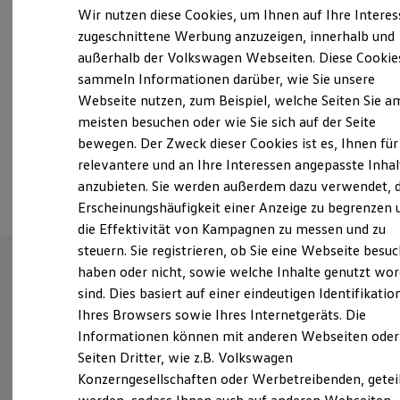
Samstag
09:00
-
13:00
Uhr
Elektrofahrzeugkonzepte
Wir nutzen diese Cookies, um Ihnen auf Ihre Intere
ID. EVERY1
Sonntag
Geschlossen
zugeschnittene Werbung anzuzeigen, innerhalb und
Reichweite
außerhalb der Volkswagen Webseiten. Diese Cookie
Reichweite der ID. Modelle
dialog.vw@auto-scholz.de
Reichweite im Winter
sammeln Informationen darüber, wie Sie unsere
Rekuperation
Webseite nutzen, zum Beispiel, welche Seiten Sie a
Laden
+49 9209 10300
meisten besuchen oder wie Sie sich auf der Seite
Laden unterwegs
Laden Zuhause
bewegen. Der Zweck dieser Cookies ist es, Ihnen für
Ladestationen finden
relevantere und an Ihre Interessen angepasste Inhal
Ansprechpartner
Ladezeitensimulator
anzubieten. Sie werden außerdem dazu verwendet, d
Batterie
Sicherheit
Erscheinungshäufigkeit einer Anzeige zu begrenzen 
Garantie und Lebensdauer
die Effektivität von Kampagnen zu messen und zu
Nachhaltigkeit
steuern. Sie registrieren, ob Sie eine Webseite besuc
Technologie
Kosten und Kauf
haben oder nicht, sowie welche Inhalte genutzt wo
Verbrauchskosten
sind. Dies basiert auf einer eindeutigen Identifikatio
Unsere Leistungen
im
Kaufoptionen
Ihres Browsers sowie Ihres Internetgeräts. Die
E-Auto-Förderung
Überblick
Software und Konnektivität
Informationen können mit anderen Webseiten oder
Die ID. Software 6
Seiten Dritter, wie z.B. Volkswagen
ID. Software Versionen und Updates
Gebrauchtwagen
Konzerngesellschaften oder Werbetreibenden, getei
Digitale Extras
Schnittstellen zu Ihrem ID.