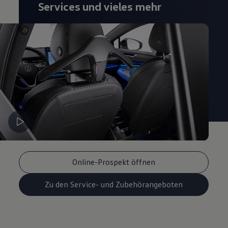
Services und vieles mehr
Magazin
Lifestyle
Transport
Familie
Elektromobilität
Volkswagen R
Pannen- und Unfallhilfe
Volkswagen Kundenbetreuung
Online-Prospekt öffnen
Zu den Service- und Zubehörangeboten