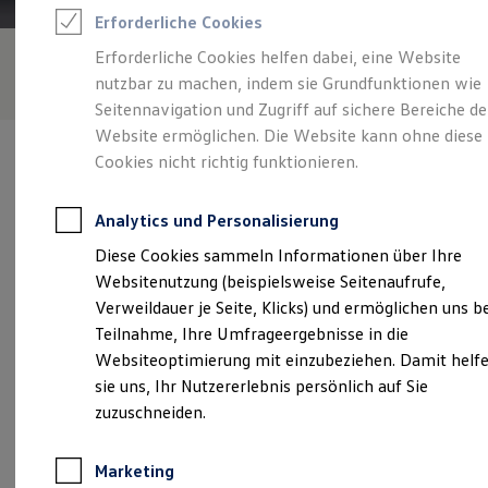
Reifenpakete
Erforderliche Cookies
Leasing
Leasing-Angebote
Erforderliche Cookies helfen dabei, eine Website
Gebrauchtwagen Leasing
nutzbar zu machen, indem sie Grundfunktionen wie
Junge Gebrauchtwagen-Leasing
Elektroauto Leasing
Seitennavigation und Zugriff auf sichere Bereiche de
Kleinwagen-Leasing
Website ermöglichen. Die Website kann ohne diese
Leasing ohne Anzahlung
Cookies nicht richtig funktionieren.
Finanzierung
Autokredit mit Schlussrate
Versicherungen und Garantien
Analytics und Personalisierung
Kfz-Versicherung
Verantwortlich für die Inhalte auf dieser Seite ist die Auto-Scholz
Restschuldversicherungen
Diese Cookies sammeln Informationen über Ihre
AHG GmbH & Co. KG
(
Impressum & Rechtliches
)
Garantien
Websitenutzung (beispielsweise Seitenaufrufe,
Wartungsverträge
Geschäftskunden
Verweildauer je Seite, Klicks) und ermöglichen uns b
Professional Class bei Volkswagen
Unsere 
Teilnahme, Ihre Umfrageergebnisse in die
Großkunden
Websiteoptimierung mit einzubeziehen. Damit helf
Behörden
Direktkunden
sie uns, Ihr Nutzererlebnis persönlich auf Sie
Sonderfahrzeuge
Wolfsbacher Straße 8-10, 95448 Bayreuth
zuzuschneiden.
Anpfiff zum Gewinn
Elektromobilität
Montag
-
Freitag
08:00
-
18:00
Uhr
Elektroautos
Marketing
ID. Tutorials