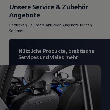
Magazin
Unsere Service & Zubehör
Lifestyle
Angebote
Transport
Familie
Elektromobilität
Entdecken Sie unsere aktuellen Angebote für den
Volkswagen R
Sommer.
Pannen- und Unfallhilfe
Volkswagen Kundenbetreuung
Nützliche Produkte, praktische
Services und vieles mehr