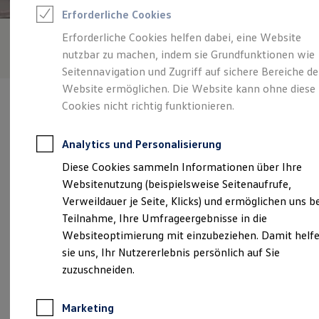
Reifenpakete
Erforderliche Cookies
Leasing
Leasing-Angebote
Erforderliche Cookies helfen dabei, eine Website
Gebrauchtwagen Leasing
nutzbar zu machen, indem sie Grundfunktionen wie
Junge Gebrauchtwagen-Leasing
Elektroauto Leasing
Seitennavigation und Zugriff auf sichere Bereiche de
Kleinwagen-Leasing
Website ermöglichen. Die Website kann ohne diese
Leasing ohne Anzahlung
Cookies nicht richtig funktionieren.
Finanzierung
Autokredit mit Schlussrate
Versicherungen und Garantien
Analytics und Personalisierung
Kfz-Versicherung
Verantwortlich für die Inhalte auf dieser Seite ist die Senger
Restschuldversicherungen
Diese Cookies sammeln Informationen über Ihre
Münster GmbH
(
Impressum & Rechtliches
)
Garantien
Websitenutzung (beispielsweise Seitenaufrufe,
Wartungsverträge
Geschäftskunden
Verweildauer je Seite, Klicks) und ermöglichen uns b
Professional Class bei Volkswagen
Unsere 
Teilnahme, Ihre Umfrageergebnisse in die
Großkunden
Websiteoptimierung mit einzubeziehen. Damit helf
Behörden
Direktkunden
sie uns, Ihr Nutzererlebnis persönlich auf Sie
Sonderfahrzeuge
Hammer Straße 139-143, 48153 Münster
zuzuschneiden.
Anpfiff zum Gewinn
Elektromobilität
Montag
-
Freitag
07:00
-
18:00
Uhr
Elektroautos
Marketing
ID. Tutorials