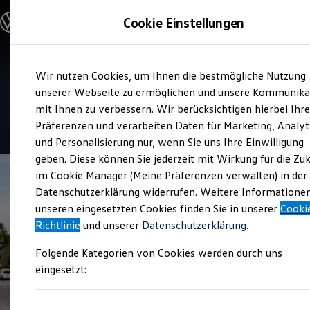
Modelle und Konfigurator
Cookie Einstellungen
Konfigurator
Modelle vergleichen
Konfiguration laden
Zum
Zum
Autosuche
Verkauf und Service
Wir nutzen Cookies, um Ihnen die bestmögliche Nutzung
Hauptinhalt
Footer
Elektroautos
Auto Senger Münster
springen
springen
unserer Webseite zu ermöglichen und unsere Kommunika
ENERGY Sondermodelle
Nutzfahrzeuge
mit Ihnen zu verbessern. Wir berücksichtigen hierbei Ihr
SUV und CUV
4.4
|
180 Bewertungen
Präferenzen und verarbeiten Daten für Marketing, Analyt
Familienautos
und Personalisierung nur, wenn Sie uns Ihre Einwilligung
Kombis
Kompaktwagen
geben. Diese können Sie jederzeit mit Wirkung für die Zu
Sportwagen
im Cookie Manager (Meine Präferenzen verwalten) in der
Schnell verfügbare Fahrzeuge
Angebote und Produkte
Datenschutzerklärung widerrufen. Weitere Informatione
Aktuelle Angebote
unseren eingesetzten Cookies finden Sie in unserer
Cooki
E-Auto-Förderung
Richtlinie
und unserer
Datenschutzerklärung
.
Volkswagen Marktplatz
Die ENERGY Sondermodelle
Folgende Kategorien von Cookies werden durch uns
Junge Gebrauchtwagen und Gebrauchtwagen
Volkswagen Zertifizierte Gebrauchtwagen
eingesetzt:
Elektromobilität bei Gebrauchtwagen
Zubehör- und Serviceangebote
Saisonangebote