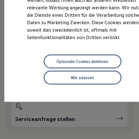
werden, sodass Ihnen auch auf anderen Webseiten
Hybridautos
relevante Werbung angezeigt werden kann. Wir nut
Marke und Erlebnis
die Dienste eines Dritten für die Verarbeitung solche
Volkswagen R und R Experience
Probefahrt vereinbaren
R-Modelle
Daten zu Marketing Zwecken. Diese Cookies werden
R Experience
soweit dies zweckdienlich ist, oftmals mit
Driving Experience
Seitenfunktionalitäten von Dritten verlinkt.
Volkswagen entdecken
Werkbesichtigung
Factory visit
Fahrzeugangebot anfordern
Lifestyle Shop
T-Roc Kollektion
Optionale Cookies ablehnen
Golf Kollektion
ID. Kollektion
Volkswagen Kollektion
Alle zulassen
R-Kollektion
Servicetermin buchen
GTI Kollektion
Fußball Drop
we drive football
#wedriveproud
Besitzer und Service
myVolkswagen
Serviceanfrage stellen
Software Updates
Service und Ersatzteile
Inspektion und HU/AU
Reparaturen und Checks