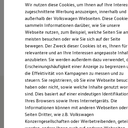
Samstag
09:00
-
13:00
Uhr
Elektrofahrzeugkonzepte
Wir nutzen diese Cookies, um Ihnen auf Ihre Intere
ID. EVERY1
Sonntag
Geschlossen
zugeschnittene Werbung anzuzeigen, innerhalb und
Reichweite
außerhalb der Volkswagen Webseiten. Diese Cookie
Reichweite der ID. Modelle
info.vw-muenster@auto-senger.de
Reichweite im Winter
sammeln Informationen darüber, wie Sie unsere
Rekuperation
Webseite nutzen, zum Beispiel, welche Seiten Sie a
Laden
+49 251 79890
meisten besuchen oder wie Sie sich auf der Seite
Laden unterwegs
Laden Zuhause
bewegen. Der Zweck dieser Cookies ist es, Ihnen für
Ladestationen finden
relevantere und an Ihre Interessen angepasste Inhal
Ansprechpartner
Ladezeitensimulator
anzubieten. Sie werden außerdem dazu verwendet, d
Batterie
Sicherheit
Erscheinungshäufigkeit einer Anzeige zu begrenzen 
Garantie und Lebensdauer
die Effektivität von Kampagnen zu messen und zu
Nachhaltigkeit
steuern. Sie registrieren, ob Sie eine Webseite besuc
Technologie
Kosten und Kauf
haben oder nicht, sowie welche Inhalte genutzt wo
Verbrauchskosten
sind. Dies basiert auf einer eindeutigen Identifikatio
Wie können wir
Kaufoptionen
Ihres Browsers sowie Ihres Internetgeräts. Die
E-Auto-Förderung
Software und Konnektivität
Informationen können mit anderen Webseiten oder
Ihnen weiterhelfen?
Die ID. Software 6
Seiten Dritter, wie z.B. Volkswagen
ID. Software Versionen und Updates
Konzerngesellschaften oder Werbetreibenden, getei
Digitale Extras
Schnittstellen zu Ihrem ID.