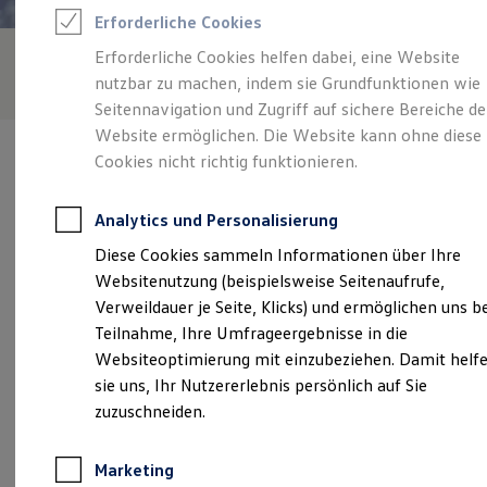
Reifenpakete
Erforderliche Cookies
Leasing
Leasing-Angebote
Erforderliche Cookies helfen dabei, eine Website
Gebrauchtwagen Leasing
nutzbar zu machen, indem sie Grundfunktionen wie
Junge Gebrauchtwagen-Leasing
Elektroauto Leasing
Seitennavigation und Zugriff auf sichere Bereiche de
Kleinwagen-Leasing
Website ermöglichen. Die Website kann ohne diese
Leasing ohne Anzahlung
Cookies nicht richtig funktionieren.
Finanzierung
Autokredit mit Schlussrate
Versicherungen und Garantien
Analytics und Personalisierung
Kfz-Versicherung
Verantwortlich für die Inhalte auf dieser Seite ist die Auto &
Restschuldversicherungen
Diese Cookies sammeln Informationen über Ihre
Service PIA GmbH
(
Impressum & Rechtliches
)
Garantien
Websitenutzung (beispielsweise Seitenaufrufe,
Wartungsverträge
Geschäftskunden
Verweildauer je Seite, Klicks) und ermöglichen uns b
Professional Class bei Volkswagen
Unsere 
Teilnahme, Ihre Umfrageergebnisse in die
Großkunden
Websiteoptimierung mit einzubeziehen. Damit helf
Behörden
Direktkunden
sie uns, Ihr Nutzererlebnis persönlich auf Sie
Sonderfahrzeuge
Lechwiesenstraße 54, 86899 Landsberg
zuzuschneiden.
Anpfiff zum Gewinn
Elektromobilität
Montag
-
Freitag
07:00
-
18:00
Uhr
Elektroautos
Marketing
ID. Tutorials