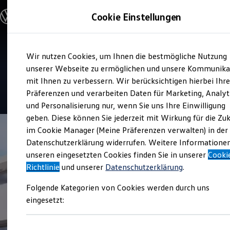
Modelle und Konfigurator
Cookie Einstellungen
Konfigurator
Modelle vergleichen
Konfiguration laden
Zum
Zum
Autosuche
Verkauf und Service
Wir nutzen Cookies, um Ihnen die bestmögliche Nutzung
Hauptinhalt
Footer
Elektroautos
Auto & Service PIA Landsberg
springen
springen
unserer Webseite zu ermöglichen und unsere Kommunika
ENERGY Sondermodelle
Nutzfahrzeuge
mit Ihnen zu verbessern. Wir berücksichtigen hierbei Ihr
SUV und CUV
4.8
|
325 Bewertungen
Präferenzen und verarbeiten Daten für Marketing, Analyt
Familienautos
und Personalisierung nur, wenn Sie uns Ihre Einwilligung
Kombis
Kompaktwagen
geben. Diese können Sie jederzeit mit Wirkung für die Zu
Sportwagen
im Cookie Manager (Meine Präferenzen verwalten) in der
Schnell verfügbare Fahrzeuge
Angebote und Produkte
Datenschutzerklärung widerrufen. Weitere Informatione
Aktuelle Angebote
unseren eingesetzten Cookies finden Sie in unserer
Cooki
E-Auto-Förderung
Richtlinie
und unserer
Datenschutzerklärung
.
Volkswagen Marktplatz
Die ENERGY Sondermodelle
Folgende Kategorien von Cookies werden durch uns
Junge Gebrauchtwagen und Gebrauchtwagen
Volkswagen Zertifizierte Gebrauchtwagen
eingesetzt:
Elektromobilität bei Gebrauchtwagen
Zubehör- und Serviceangebote
Saisonangebote