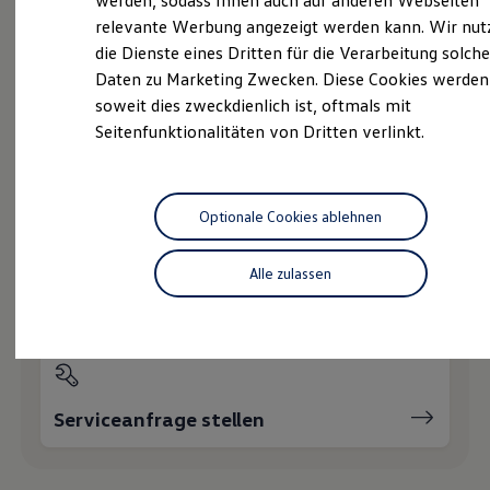
werden, sodass Ihnen auch auf anderen Webseiten
Nachhaltigkeit
relevante Werbung angezeigt werden kann. Wir nut
Technologie
die Dienste eines Dritten für die Verarbeitung solche
Kosten und Kauf
Probefahrt vereinbaren
Verbrauchskosten
Daten zu Marketing Zwecken. Diese Cookies werden
Kaufoptionen
soweit dies zweckdienlich ist, oftmals mit
E-Auto-Förderung
Seitenfunktionalitäten von Dritten verlinkt.
Software und Konnektivität
Die ID. Software 6
ID. Software Versionen und Updates
Fahrzeugangebot anfordern
Digitale Extras
Schnittstellen zu Ihrem ID.
Optionale Cookies ablehnen
Hybridautos
Marke und Erlebnis
Volkswagen R und R Experience
Alle zulassen
R-Modelle
Servicetermin buchen
R Experience
Driving Experience
Volkswagen entdecken
Werkbesichtigung
Factory visit
Lifestyle Shop
Serviceanfrage stellen
T-Roc Kollektion
Golf Kollektion
ID. Kollektion
Volkswagen Kollektion