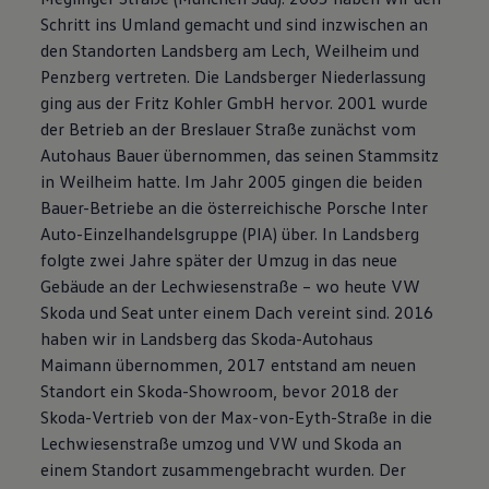
Volkswagen Apps, Login und Shop
Schritt ins Umland gemacht und sind inzwischen an
Handy und Fahrzeug verbinden
den Standorten Landsberg am Lech, Weilheim und
Updates für Software, Karten und Radio
Penzberg vertreten. Die Landsberger Niederlassung
Über Ihr Auto
Vorgängermodelle
ging aus der Fritz Kohler GmbH hervor. 2001 wurde
Kundeninformationen
der Betrieb an der Breslauer Straße zunächst vom
Volkswagen Kundenbetreuung
Autohaus Bauer übernommen, das seinen Stammsitz
Warn- und Kontrollleuchten
Assistenzsysteme
in Weilheim hatte. Im Jahr 2005 gingen die beiden
Digitale Betriebsanleitung
Bauer-Betriebe an die österreichische Porsche Inter
Live Beratung
Auto-Einzelhandelsgruppe (PIA) über. In Landsberg
Magazin
Lifestyle
folgte zwei Jahre später der Umzug in das neue
Transport
Gebäude an der Lechwiesenstraße – wo heute VW
Familie
Skoda und Seat unter einem Dach vereint sind. 2016
Elektromobilität
Volkswagen R
haben wir in Landsberg das Skoda-Autohaus
Pannen- und Unfallhilfe
Maimann übernommen, 2017 entstand am neuen
Volkswagen Kundenbetreuung
Standort ein Skoda-Showroom, bevor 2018 der
Skoda-Vertrieb von der Max-von-Eyth-Straße in die
Lechwiesenstraße umzog und VW und Skoda an
einem Standort zusammengebracht wurden. Der