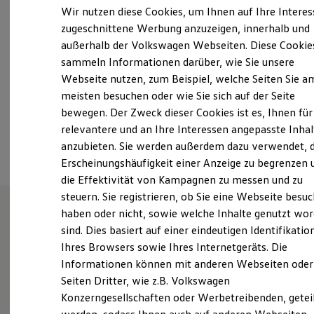
Samstag
09:00
-
13:00
Uhr
Der neue ID. Polo
Wir nutzen diese Cookies, um Ihnen auf Ihre Intere
Der neue ID.3 Neo
Sonntag
Geschlossen
zugeschnittene Werbung anzuzeigen, innerhalb und
Der ID.4
außerhalb der Volkswagen Webseiten. Diese Cookie
Der ID.4 GTX
info.landsberg@autoundservice.de
Der ID.5 GTX
sammeln Informationen darüber, wie Sie unsere
Der ID.7
Webseite nutzen, zum Beispiel, welche Seiten Sie a
Der ID.7 GTX
+49 8191 91780
meisten besuchen oder wie Sie sich auf der Seite
Der ID.7 Tourer
Der ID.7 GTX Tourer
bewegen. Der Zweck dieser Cookies ist es, Ihnen für
Der ID. Buzz
relevantere und an Ihre Interessen angepasste Inhal
Ansprechpartner
Der neue ID. Cross
anzubieten. Sie werden außerdem dazu verwendet, d
Elektrofahrzeugkonzepte
ID. EVERY1
Erscheinungshäufigkeit einer Anzeige zu begrenzen 
Reichweite
die Effektivität von Kampagnen zu messen und zu
Reichweite der ID. Modelle
steuern. Sie registrieren, ob Sie eine Webseite besuc
Reichweite im Winter
Rekuperation
haben oder nicht, sowie welche Inhalte genutzt wo
Laden
sind. Dies basiert auf einer eindeutigen Identifikatio
Wie können wir
Laden unterwegs
Ihres Browsers sowie Ihres Internetgeräts. Die
Laden Zuhause
Ladestationen finden
Informationen können mit anderen Webseiten oder
Ihnen weiterhelfen?
Ladezeitensimulator
Seiten Dritter, wie z.B. Volkswagen
Batterie
Konzerngesellschaften oder Werbetreibenden, getei
Sicherheit
Garantie und Lebensdauer