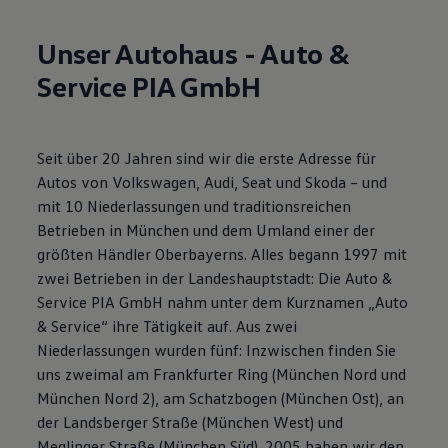
R-Kollektion
GTI Kollektion
Unser Autohaus - Auto &
Fußball Drop
we drive football
Service PIA GmbH
#wedriveproud
Besitzer und Service
myVolkswagen
Software Updates
Seit über 20 Jahren sind wir die erste Adresse für
Service und Ersatzteile
Inspektion und HU/AU
Autos von Volkswagen, Audi, Seat und Skoda – und
Reparaturen und Checks
mit 10 Niederlassungen und traditionsreichen
Motorenöl und Flüssigkeiten
Betrieben in München und dem Umland einer der
Räder und Reifen
Pannen- und Unfallhilfe
größten Händler Oberbayerns. Alles begann 1997 mit
Economy Service
zwei Betrieben in der Landeshauptstadt: Die Auto &
Volkswagen Teile
Service PIA GmbH nahm unter dem Kurznamen „Auto
Zubehör
Modellspezifisches Zubehör
& Service“ ihre Tätigkeit auf. Aus zwei
Schutz und Pflege
Niederlassungen wurden fünf: Inzwischen finden Sie
Transport
uns zweimal am Frankfurter Ring (München Nord und
Entertainment und Elektronik
Individualisieren
München Nord 2), am Schatzbogen (München Ost), an
Wallbox und Ladekabel
der Landsberger Straße (München West) und
Digitale Extras
Meglinger Straße (München Süd). 2005 haben wir den
Dienste für Ihr Modell finden