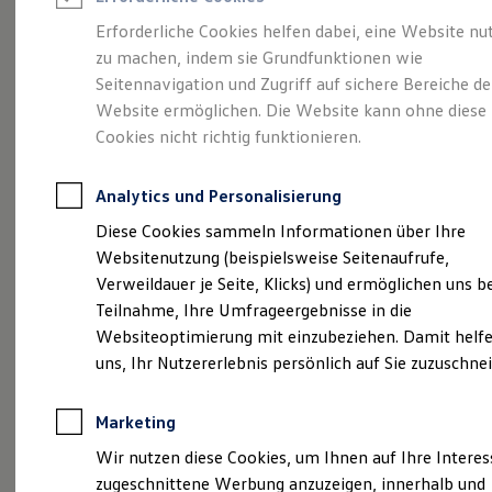
Reifenpakete
Leasing
Erforderliche Cookies helfen dabei, eine Website nu
Leasing-Angebote
zu machen, indem sie Grundfunktionen wie
Abenteuer Leben.
Der
Gebrauchtwagen Leasing
Seitennavigation und Zugriff auf sichere Bereiche de
Junge Gebrauchtwagen-Leasing
Elektroauto Leasing
Website ermöglichen. Die Website kann ohne diese
Tiguan.
Kleinwagen-Leasing
Cookies nicht richtig funktionieren.
Leasing ohne Anzahlung
Finanzierung
Autokredit mit Schlussrate
Analytics und Personalisierung
Versicherungen und Garantien
Kfz-Versicherung
Diese Cookies sammeln Informationen über Ihre
Restschuldversicherungen
Websitenutzung (beispielsweise Seitenaufrufe,
Garantien
Verweildauer je Seite, Klicks) und ermöglichen uns b
Wartungsverträge
Geschäftskunden
Teilnahme, Ihre Umfrageergebnisse in die
Professional Class bei Volkswagen
Websiteoptimierung mit einzubeziehen. Damit helfe
Großkunden
uns, Ihr Nutzererlebnis persönlich auf Sie zuzuschne
Behörden
(
Impressum & Rechtliches
)
Direktkunden
Sonderfahrzeuge
Marketing
Anpfiff zum Gewinn
Elektromobilität
Wir nutzen diese Cookies, um Ihnen auf Ihre Intere
Elektroautos
zugeschnittene Werbung anzuzeigen, innerhalb und
ID. Tutorials