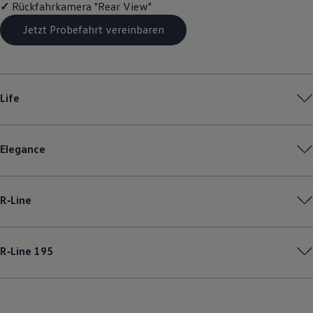
✓
Rückfahrkamera "Rear View"
Magazin
Lifestyle
Jetzt Probefahrt vereinbaren
Transport
Familie
Elektromobilität
Volkswagen R
Pannen- und Unfallhilfe
Life
Volkswagen Kundenbetreuung
Elegance
R‑Line
R‑Line
195