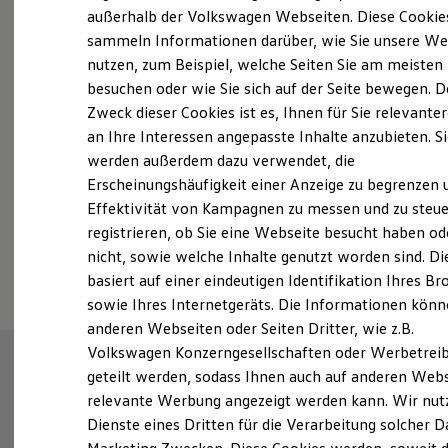
Elektrofahrzeugkonzepte
außerhalb der Volkswagen Webseiten. Diese Cookie
Probefahrt vereinbaren
ID. EVERY1
sammeln Informationen darüber, wie Sie unsere We
Reichweite
nutzen, zum Beispiel, welche Seiten Sie am meisten
Reichweite der ID. Modelle
Reichweite im Winter
besuchen oder wie Sie sich auf der Seite bewegen. D
Rekuperation
Zweck dieser Cookies ist es, Ihnen für Sie relevante
Laden
an Ihre Interessen angepasste Inhalte anzubieten. S
Fahrzeugangebot anfordern
Laden unterwegs
Laden Zuhause
werden außerdem dazu verwendet, die
Ladestationen finden
Erscheinungshäufigkeit einer Anzeige zu begrenzen 
Ladezeitensimulator
Effektivität von Kampagnen zu messen und zu steue
Batterie
Sicherheit
registrieren, ob Sie eine Webseite besucht haben od
Garantie und Lebensdauer
Serviceanfrage stellen
nicht, sowie welche Inhalte genutzt worden sind. Di
Nachhaltigkeit
basiert auf einer eindeutigen Identifikation Ihres B
Technologie
Kosten und Kauf
sowie Ihres Internetgeräts. Die Informationen kön
Verbrauchskosten
anderen Webseiten oder Seiten Dritter, wie z.B.
Kaufoptionen
Volkswagen Konzerngesellschaften oder Werbetrei
E-Auto-Förderung
Software und Konnektivität
geteilt werden, sodass Ihnen auch auf anderen Web
Die ID. Software 6
relevante Werbung angezeigt werden kann. Wir nut
ID. Software Versionen und Updates
Dienste eines Dritten für die Verarbeitung solcher D
Digitale Extras
Schnittstellen zu Ihrem ID.