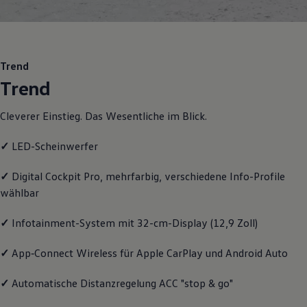
Motorenöl und Flüssigkeiten
Räder und Reifen
Pannen- und Unfallhilfe
Economy Service
Volkswagen Teile
Trend
Zubehör
Trend
Modellspezifisches Zubehör
Schutz und Pflege
Transport
Cleverer Einstieg. Das Wesentliche im Blick.
Entertainment und Elektronik
Individualisieren
✓
LED-Scheinwerfer
Wallbox und Ladekabel
Digitale Extras
Dienste für Ihr Modell finden
✓
Digital Cockpit Pro, mehrfarbig, verschiedene Info-Profile
Volkswagen Apps, Login und Shop
wählbar
Handy und Fahrzeug verbinden
Updates für Software, Karten und Radio
Über Ihr Auto
✓
Infotainment-System mit 32-cm-Display (12,9 Zoll)
Vorgängermodelle
Kundeninformationen
✓
App‑Connect
Wireless für Apple
CarPlay
und
Android
Auto
Volkswagen Kundenbetreuung
Warn- und Kontrollleuchten
Assistenzsysteme
✓
Automatische Distanzregelung ACC "stop & go"
Digitale Betriebsanleitung
Live Beratung