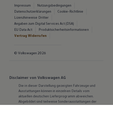
Impressum
Nutzungsbedingungen
Datenschutzerklärungen
Cookie-Richtlinie
Lizenzhinweise Dritter
Angaben zum Digital Services Act (DSA)
EU Data Act
Produktsicherheitsinformationen
Vertrag Widerrufen
© Volkswagen 2026
Disclaimer von Volkswagen AG
Die in dieser Darstellung gezeigten Fahrzeuge und
Ausstattungen können in einzelnen Details vom
aktuellen deutschen Lieferprogramm abweichen.
Abgebildet sind teilweise Sonderausstattungen der
Fahrzeuge gegen Mehrpreis.
Bitte beachten Sie auch unseren Konfigurator für eine