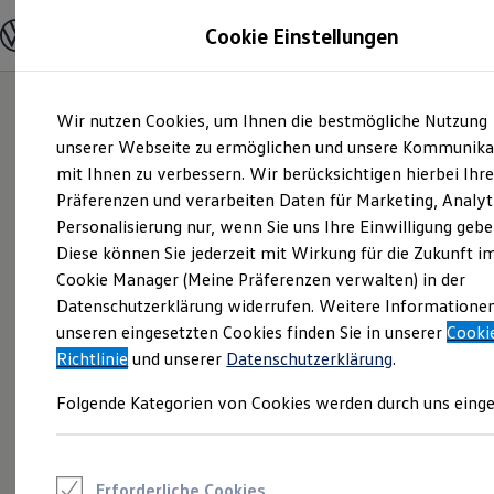
Modelle und Konfigurator
Cookie Einstellungen
Konfigurator
Modelle vergleichen
Konfiguration laden
Zum
Zum
Autosuche
Wir nutzen Cookies, um Ihnen die bestmögliche Nutzung
Hauptinhalt
Footer
Elektroautos
springen
springen
unserer Webseite zu ermöglichen und unsere Kommunika
ENERGY Sondermodelle
Nutzfahrzeuge
mit Ihnen zu verbessern. Wir berücksichtigen hierbei Ihr
SUV und CUV
Präferenzen und verarbeiten Daten für Marketing, Analyt
Familienautos
Personalisierung nur, wenn Sie uns Ihre Einwilligung gebe
Kombis
Kompaktwagen
Diese können Sie jederzeit mit Wirkung für die Zukunft i
Sportwagen
Cookie Manager (Meine Präferenzen verwalten) in der
Schnell verfügbare Fahrzeuge
Angebote und Produkte
Datenschutzerklärung widerrufen. Weitere Informatione
Aktuelle Angebote
unseren eingesetzten Cookies finden Sie in unserer
Cooki
E-Auto-Förderung
Richtlinie
und unserer
Datenschutzerklärung
.
Volkswagen Marktplatz
Die ENERGY Sondermodelle
Folgende Kategorien von Cookies werden durch uns einge
Junge Gebrauchtwagen und Gebrauchtwagen
Volkswagen Zertifizierte Gebrauchtwagen
Elektromobilität bei Gebrauchtwagen
Zubehör- und Serviceangebote
Saisonangebote
Erforderliche Cookies