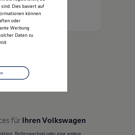
ind. Dies basiert auf
Informationen können
aften oder
evante Werbung
solcher Daten zu
 mit
k
en
ces für
Ihren
Volkswagen
ektion, Reifenwechsel oder eine andere