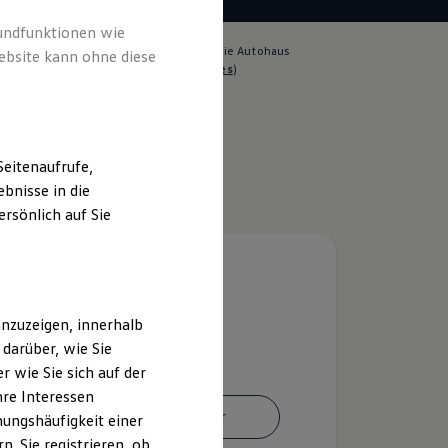
rundfunktionen wie
lich für die Inhalte auf dieser Seite ist die Autohaus
ebsite kann ohne diese
 GmbH & Co. KG
(
Impressum & Rechtliches
)
eitenaufrufe,
bnisse in die
rsönlich auf Sie
nzuzeigen, innerhalb
darüber, wie Sie
 wie Sie sich auf der
hre Interessen
Ansprechpartner
ungshäufigkeit einer
. Sie registrieren, ob