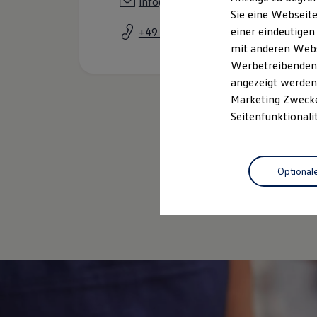
info@autohaus-buchholz.de
Elektrofahrzeugkonzepte
Sie eine Webseite
ID. EVERY1
einer eindeutigen
+49 5222 21719
Reichweite
Reichweite der ID. Modelle
mit anderen Webse
Reichweite im Winter
Werbetreibenden,
Rekuperation
angezeigt werden 
Laden
Laden unterwegs
Marketing Zwecken
Laden Zuhause
Seitenfunktionali
Ladestationen finden
Ladezeitensimulator
Batterie
Sicherheit
Optional
Garantie und Lebensdauer
Nachhaltigkeit
Technologie
Kosten und Kauf
Verbrauchskosten
Kaufoptionen
E-Auto-Förderung
Software und Konnektivität
Die ID. Software 6
ID. Software Versionen und Updates
Digitale Extras
Schnittstellen zu Ihrem ID.