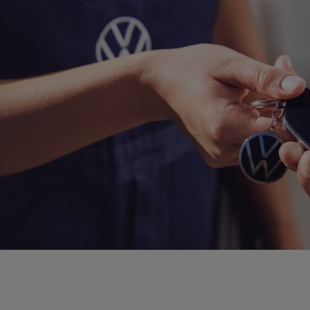
Hybridautos
Marke und Erlebnis
Volkswagen R und R Experience
R-Modelle
R Experience
Driving Experience
Volkswagen entdecken
Werkbesichtigung
Factory visit
Lifestyle Shop
T-Roc Kollektion
Golf Kollektion
ID. Kollektion
Volkswagen Kollektion
R-Kollektion
GTI Kollektion
Fußball Drop
we drive football
#wedriveproud
Besitzer und Service
myVolkswagen
Software Updates
Service und Ersatzteile
Inspektion und HU/AU
Reparaturen und Checks