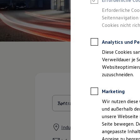
Erforderliche Co
Reifenpakete
Leasing
Erforderliche Coo
Leasing-Angebote
Seitennavigation 
Gebrauchtwagen Leasing
Cookies nicht rich
Junge Gebrauchtwagen-Leasing
Elektroauto Leasing
Kleinwagen-Leasing
Analytics und Pe
Leasing ohne Anzahlung
Finanzierung
Diese Cookies sa
Autokredit mit Schlussrate
Versicherungen und Garantien
Verweildauer je S
Kfz-Versicherung
Websiteoptimierun
Restschuldversicherungen
zuzuschneiden.
Garantien
Wartungsverträge
Geschäftskunden
Marketing
Professional Class bei Volkswagen
Großkunden
Wir nutzen diese 
Behörden
und außerhalb de
Direktkunden
Sonderfahrzeuge
unsere Webseite n
Anpfiff zum Gewinn
Seite bewegen. De
Elektromobilität
Industriestraße 13, 32108 Bad Salzu
angepasste Inhalt
Elektroautos
ID. Tutorials
Anzeige zu begren