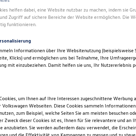
okies
kies helfen dabei, eine Website nutzbar zu machen, indem sie G
Verantwort
und Zugriff auf sichere Bereiche der Website ermöglichen. Die W
Buchholz
tig funktionieren.
rsonalisierung
mmeln Informationen über Ihre Websitenutzung (beispielsweise S
eite, Klicks) und ermöglichen uns bei Teilnahme, Ihre Umfrageerge
g mit einzubeziehen. Damit helfen sie uns, Ihr Nutzererlebnis pe
Cookies, um Ihnen auf Ihre Interessen zugeschnittene Werbung a
Unsere Abteilungen
r Volkswagen Webseiten. Diese Cookies sammeln Informationen 
Montag
-
Donnerstag
07:30
-
18:00
Uhr
utzen, zum Beispiel, welche Seiten Sie am meisten besuchen oder
Freitag
07:30
-
17:00
Uhr
r Zweck dieser Cookies ist es, Ihnen für Sie relevantere und an I
flen
Samstag
Geschlossen
e anzubieten. Sie werden außerdem dazu verwendet, die Erschein
zen und die Effektivität von Kampagnen zu messen und zu steuern
Sonntag
Geschlossen