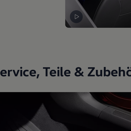
ervice
,
Teile
&
Zubeh