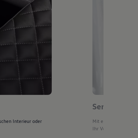
Service-Ter
schen Interieur oder
Mit einem bevorzugte
Ihr Volkswagen autom