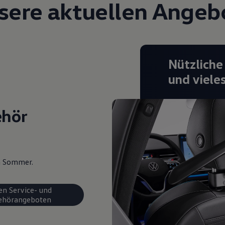
sere aktuellen Angeb
Nützliche
und viele
ehör
en Sommer.
en Service- und
ehörangeboten