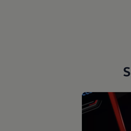
Magazin
Lifestyle
Transport
Familie
Elektromobilität
Volkswagen R
Pannen- und Unfallhilfe
Volkswagen Kundenbetreuung
S