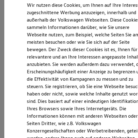
Elektrofahrzeugkonzepte
Wir nutzen diese Cookies, um Ihnen auf Ihre Intere
ID. EVERY1
zugeschnittene Werbung anzuzeigen, innerhalb und
Reichweite
außerhalb der Volkswagen Webseiten. Diese Cookie
Reichweite der ID. Modelle
Verantwortlich für die Inhalte auf dieser Seite ist die Autohaus
Reichweite im Winter
sammeln Informationen darüber, wie Sie unsere
Elmshorn GmbH & Co. KG
(
Impressum & Rechtliches
)
Rekuperation
Webseite nutzen, zum Beispiel, welche Seiten Sie a
Laden
meisten besuchen oder wie Sie sich auf der Seite
Laden unterwegs
Laden Zuhause
bewegen. Der Zweck dieser Cookies ist es, Ihnen für
Unsere 
Ladestationen finden
relevantere und an Ihre Interessen angepasste Inhal
Ladezeitensimulator
anzubieten. Sie werden außerdem dazu verwendet, d
Batterie
Sicherheit
Erscheinungshäufigkeit einer Anzeige zu begrenzen 
Farmers Ring 2-6, 25337 Kölln-Reisiek
Garantie und Lebensdauer
die Effektivität von Kampagnen zu messen und zu
Nachhaltigkeit
steuern. Sie registrieren, ob Sie eine Webseite besuc
Technologie
Montag
-
Freitag
07:00
-
19:00
Uhr
Kosten und Kauf
haben oder nicht, sowie welche Inhalte genutzt wo
Samstag
08:00
-
14:00
Uhr
Verbrauchskosten
sind. Dies basiert auf einer eindeutigen Identifikatio
Kaufoptionen
Sonntag
Geschlossen
Ihres Browsers sowie Ihres Internetgeräts. Die
E-Auto-Förderung
Software und Konnektivität
Informationen können mit anderen Webseiten oder
Die ID. Software 6
info@autohaus-elmshorn.de
Seiten Dritter, wie z.B. Volkswagen
ID. Software Versionen und Updates
Konzerngesellschaften oder Werbetreibenden, getei
Digitale Extras
+49 4121 2650220
Schnittstellen zu Ihrem ID.