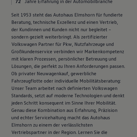
72
Jahre Erfahrung in der Automobilbranche
Motorenöl und Flüssigkeiten
Räder und Reifen
Seit 1953 steht das Autohaus Elmshorn für fundierte
Pannen- und Unfallhilfe
Economy Service
Beratung, technische Exzellenz und einen Vertrieb,
Volkswagen Teile
der Kundinnen und Kunden nicht nur begleitet –
Zubehör
sondern gezielt weiterbringt. Als zertifizierter
Modellspezifisches Zubehör
Schutz und Pflege
Volkswagen Partner für Pkw, Nutzfahrzeuge und
Transport
Großkundenservice verbinden wir Markenkompetenz
Entertainment und Elektronik
mit klaren Prozessen, persönlicher Betreuung und
Individualisieren
Wallbox und Ladekabel
Lösungen, die perfekt zu Ihren Anforderungen passen.
Digitale Extras
Ob privater Neuwagenkauf, gewerbliche
Dienste für Ihr Modell finden
Fahrzeugflotte oder individuelle Mobilitätsberatung:
Volkswagen Apps, Login und Shop
Handy und Fahrzeug verbinden
Unser Team arbeitet nach definierten Volkswagen
Updates für Software, Karten und Radio
Standards, setzt auf moderne Technologien und denkt
Über Ihr Auto
jeden Schritt konsequent im Sinne Ihrer Mobilität.
Vorgängermodelle
Kundeninformationen
Genau diese Kombination aus Erfahrung, Präzision
Volkswagen Kundenbetreuung
und echter Servicehaltung macht das Autohaus
Warn- und Kontrollleuchten
Elmshorn zu einem der verlässlichsten
Assistenzsysteme
Digitale Betriebsanleitung
Vertriebspartner in der Region. Lernen Sie die
Live Beratung