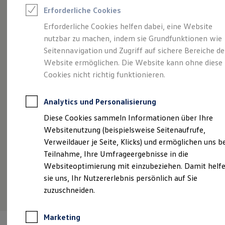
Reifenpakete
Erforderliche Cookies
Leasing
Leasing-Angebote
Erforderliche Cookies helfen dabei, eine Website
Gebrauchtwagen Leasing
nutzbar zu machen, indem sie Grundfunktionen wie
Junge Gebrauchtwagen-Leasing
Mehr Freiraum, weniger Barrieren und mehr
Elektroauto Leasing
Seitennavigation und Zugriff auf sichere Bereiche de
Kleinwagen-Leasing
El
als Standard
Website ermöglichen. Die Website kann ohne diese
Leasing ohne Anzahlung
de
Cookies nicht richtig funktionieren.
Finanzierung
Maßgeschneiderte Mobilität für Ihre besonderen
Autokredit mit Schlussrate
Ansprüche mit staatlichen & Werks-Vorteilen des
Versicherungen und Garantien
Analytics und Personalisierung
Volkswagen-Konzerns
Kfz-Versicherung
Restschuldversicherungen
Diese Cookies sammeln Informationen über Ihre
Garantien
Details ansehen
Websitenutzung (beispielsweise Seitenaufrufe,
Wartungsverträge
Geschäftskunden
Verweildauer je Seite, Klicks) und ermöglichen uns b
Professional Class bei Volkswagen
Teilnahme, Ihre Umfrageergebnisse in die
Großkunden
Websiteoptimierung mit einzubeziehen. Damit helf
Behörden
Direktkunden
sie uns, Ihr Nutzererlebnis persönlich auf Sie
Sonderfahrzeuge
zuzuschneiden.
Anpfiff zum Gewinn
Elektromobilität
Elektroautos
Marketing
ID. Tutorials