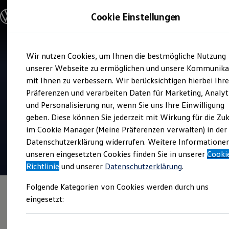
Modelle und Konfigurator
Cookie Einstellungen
Konfigurator
Modelle vergleichen
Konfiguration laden
Zum
Zum
Autosuche
Wir nutzen Cookies, um Ihnen die bestmögliche Nutzung
Hauptinhalt
Footer
Elektroautos
Verkauf
springen
springen
unserer Webseite zu ermöglichen und unsere Kommunika
ENERGY Sondermodelle
Autohaus Elmshorn
Nutzfahrzeuge
mit Ihnen zu verbessern. Wir berücksichtigen hierbei Ihr
SUV und CUV
Präferenzen und verarbeiten Daten für Marketing, Analyt
Familienautos
Top Kundenzufriedenheit Verkauf 2026
und Personalisierung nur, wenn Sie uns Ihre Einwilligung
Kombis
Kompaktwagen
geben. Diese können Sie jederzeit mit Wirkung für die Zu
Sportwagen
4.9
|
111 Bewertungen
im Cookie Manager (Meine Präferenzen verwalten) in der
Schnell verfügbare Fahrzeuge
Angebote und Produkte
Datenschutzerklärung widerrufen. Weitere Informatione
Aktuelle Angebote
unseren eingesetzten Cookies finden Sie in unserer
Cooki
E-Auto-Förderung
Richtlinie
und unserer
Datenschutzerklärung
.
Volkswagen Marktplatz
Die ENERGY Sondermodelle
Folgende Kategorien von Cookies werden durch uns
Junge Gebrauchtwagen und Gebrauchtwagen
Volkswagen Zertifizierte Gebrauchtwagen
eingesetzt:
Elektromobilität bei Gebrauchtwagen
Zubehör- und Serviceangebote
Saisonangebote