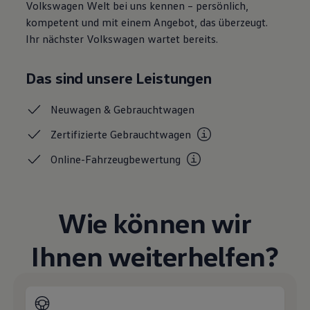
Volkswagen Welt bei uns kennen – persönlich,
Magazin
kompetent und mit einem Angebot, das überzeugt.
Lifestyle
Transport
Ihr nächster Volkswagen wartet bereits.
Familie
Elektromobilität
Volkswagen R
Das sind unsere Leistungen
Pannen- und Unfallhilfe
Volkswagen Kundenbetreuung
Neuwagen &
Gebrauchtwagen
Zertifizierte
Gebrauchtwagen
Online-Fahrzeugbewertung
Wie können wir
Ihnen weiterhelfen?