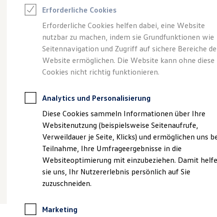
Reifenpakete
Erforderliche Cookies
Leasing
Leasing-Angebote
Erforderliche Cookies helfen dabei, eine Website
Angebot gültig bis 30.09.2026
Privatkunden
Gebrauchtwagen Leasing
nutzbar zu machen, indem sie Grundfunktionen wie
Junge Gebrauchtwagen-Leasing
Begeistert.
Der neue vollelektrische ID. Cross
Sp
Elektroauto Leasing
Seitennavigation und Zugriff auf sichere Bereiche de
Kleinwagen-Leasing
Life.
Website ermöglichen. Die Website kann ohne diese
Ab
Leasing ohne Anzahlung
Cookies nicht richtig funktionieren.
Finanzierung
So
Ab 266,00 €
mtl. leasen | 3.400,00 € Sonderzahlung
Autokredit mit Schlussrate
Fa
| 48 Monate Laufzeit | Jährliche Fahrleistung:
Versicherungen und Garantien
Analytics und Personalisierung
10.000 km
Kfz-Versicherung
Restschuldversicherungen
Diese Cookies sammeln Informationen über Ihre
Garantien
Websitenutzung (beispielsweise Seitenaufrufe,
Details ansehen
Wartungsverträge
Geschäftskunden
Verweildauer je Seite, Klicks) und ermöglichen uns b
Professional Class bei Volkswagen
Teilnahme, Ihre Umfrageergebnisse in die
Großkunden
Websiteoptimierung mit einzubeziehen. Damit helf
Behörden
Direktkunden
sie uns, Ihr Nutzererlebnis persönlich auf Sie
Sonderfahrzeuge
zuzuschneiden.
Anpfiff zum Gewinn
Elektromobilität
Elektroautos
Marketing
ID. Tutorials