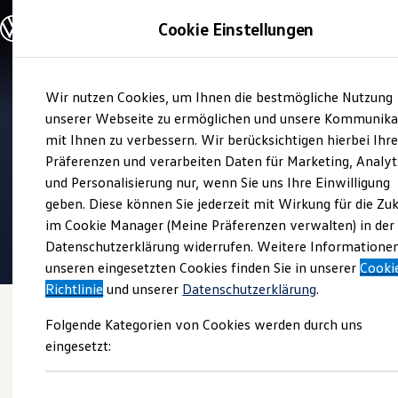
Modelle und Konfigurator
Cookie Einstellungen
Konfigurator
Modelle vergleichen
Konfiguration laden
Zum
Zum
Autosuche
Wir nutzen Cookies, um Ihnen die bestmögliche Nutzung
Hauptinhalt
Footer
Elektroautos
Verkauf und Service
springen
springen
unserer Webseite zu ermöglichen und unsere Kommunika
ENERGY Sondermodelle
FSN Autozentrum
Nutzfahrzeuge
mit Ihnen zu verbessern. Wir berücksichtigen hierbei Ihr
SUV und CUV
Eschengrund GmbH
Präferenzen und verarbeiten Daten für Marketing, Analyt
Familienautos
und Personalisierung nur, wenn Sie uns Ihre Einwilligung
Kombis
4.9
|
333 Bewertungen
Kompaktwagen
geben. Diese können Sie jederzeit mit Wirkung für die Zu
Sportwagen
im Cookie Manager (Meine Präferenzen verwalten) in der
Schnell verfügbare Fahrzeuge
Angebote und Produkte
Datenschutzerklärung widerrufen. Weitere Informatione
Aktuelle Angebote
unseren eingesetzten Cookies finden Sie in unserer
Cooki
E-Auto-Förderung
Richtlinie
und unserer
Datenschutzerklärung
.
Volkswagen Marktplatz
Die ENERGY Sondermodelle
Folgende Kategorien von Cookies werden durch uns
Junge Gebrauchtwagen und Gebrauchtwagen
Volkswagen Zertifizierte Gebrauchtwagen
eingesetzt:
Elektromobilität bei Gebrauchtwagen
Zubehör- und Serviceangebote
Saisonangebote