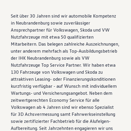
Magazin
Lifestyle
Transport
Seit über 30 Jahren sind wir automobile Kompetenz
Familie
in Neubrandenburg sowie zuverlässiger
Elektromobilität
Ansprechpartner für Volkswagen, Skoda und VW
Volkswagen R
Pannen- und Unfallhilfe
Nutzfahrzeuge mit etwa 50 qualifizierten
Volkswagen Kundenbetreuung
Mitarbeitern. Das belegen zahlreiche Auszeichnungen,
unter anderem mehrfach als Top-Ausbildungsbetrieb
der IHK Neubrandenburg sowie als VW
Nutzfahrzeuge Top Service Partner. Wir haben etwa
130 Fahrzeuge von Volkswagen und Skoda zu
attraktiven Leasing- oder Finanzierungskonditionen
kurzfristig verfügbar - auf Wunsch mit individuellem
Wartungs- und Versicherungsangebot. Neben dem
zeitwertgerechten Economy Service für alle
Volkswagen ab 4 Jahren sind wir ebenso Spezialist
für 3D Achsvermessung samt Fahrwerkseinstellung
sowie zertifizierter Fachbetrieb für die Alufelgen-
Aufbereitung. Seit Jahrzehnten engagieren wir uns