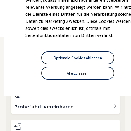
werden, sodass Ihnen auch auf anderen Webseiten
Hybridautos
relevante Werbung angezeigt werden kann. Wir nut
Marke und Erlebnis
die Dienste eines Dritten für die Verarbeitung solche
Volkswagen R und R Experience
Ansprechpartner
R-Modelle
Daten zu Marketing Zwecken. Diese Cookies werden
R Experience
soweit dies zweckdienlich ist, oftmals mit
Driving Experience
Seitenfunktionalitäten von Dritten verlinkt.
Volkswagen entdecken
Werkbesichtigung
Factory visit
Lifestyle Shop
Wie können wir
T-Roc Kollektion
Optionale Cookies ablehnen
Golf Kollektion
ID. Kollektion
Ihnen weiterhelfen?
Volkswagen Kollektion
Alle zulassen
R-Kollektion
GTI Kollektion
Fußball Drop
we drive football
#wedriveproud
Besitzer und Service
Probefahrt vereinbaren
myVolkswagen
Software Updates
Service und Ersatzteile
Inspektion und HU/AU
Reparaturen und Checks