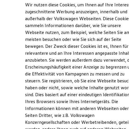
Elektrofahrzeugkonzepte
Wir nutzen diese Cookies, um Ihnen auf Ihre Intere
ID. EVERY1
zugeschnittene Werbung anzuzeigen, innerhalb und
Reichweite
außerhalb der Volkswagen Webseiten. Diese Cookie
Reichweite der ID. Modelle
Verantwortlich für die Inhalte auf dieser Seite ist die FSN
Reichweite im Winter
sammeln Informationen darüber, wie Sie unsere
Autozentrum Eschengrund GmbH
(
Impressum & Rechtliches
)
Rekuperation
Webseite nutzen, zum Beispiel, welche Seiten Sie a
Laden
meisten besuchen oder wie Sie sich auf der Seite
Laden unterwegs
Laden Zuhause
bewegen. Der Zweck dieser Cookies ist es, Ihnen für
Unsere 
Ladestationen finden
relevantere und an Ihre Interessen angepasste Inhal
Ladezeitensimulator
anzubieten. Sie werden außerdem dazu verwendet, d
Batterie
Sicherheit
Erscheinungshäufigkeit einer Anzeige zu begrenzen 
Baumwallsweg 6b, 17034 Neubrandenburg
Garantie und Lebensdauer
die Effektivität von Kampagnen zu messen und zu
Nachhaltigkeit
steuern. Sie registrieren, ob Sie eine Webseite besuc
Technologie
Montag
-
Freitag
07:00
-
18:00
Uhr
Kosten und Kauf
haben oder nicht, sowie welche Inhalte genutzt wo
Samstag
08:00
-
12:30
Uhr
Verbrauchskosten
sind. Dies basiert auf einer eindeutigen Identifikatio
Kaufoptionen
Sonntag
Geschlossen
Ihres Browsers sowie Ihres Internetgeräts. Die
E-Auto-Förderung
Software und Konnektivität
Informationen können mit anderen Webseiten oder
Die ID. Software 6
info@autohaus-eschengrund.de
Seiten Dritter, wie z.B. Volkswagen
ID. Software Versionen und Updates
Konzerngesellschaften oder Werbetreibenden, getei
Digitale Extras
+49 395 423910
Schnittstellen zu Ihrem ID.