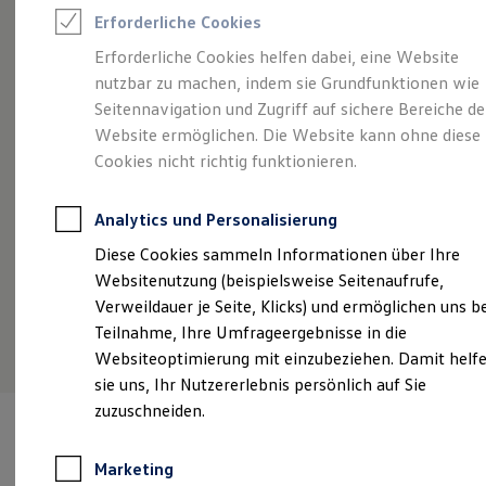
Reifenpakete
Erforderliche Cookies
Leasing
Angebot gültig bis 30.09.2026
Privatkunden
Leasing-Angebote
Erforderliche Cookies helfen dabei, eine Website
Gebrauchtwagen Leasing
So geht neu.
Der neue ID.3 Neo.
Sp
nutzbar zu machen, indem sie Grundfunktionen wie
Junge Gebrauchtwagen-Leasing
Ab 282,03 €
mtl. leasen | 3.000,06 € Sonderzahlung
Ab
Elektroauto Leasing
Seitennavigation und Zugriff auf sichere Bereiche de
Kleinwagen-Leasing
| 48 Monate Laufzeit | Jährliche Fahrleistung:
| 
Website ermöglichen. Die Website kann ohne diese
Leasing ohne Anzahlung
10.000 km
10
Cookies nicht richtig funktionieren.
Finanzierung
Autokredit mit Schlussrate
Versicherungen und Garantien
Details ansehen
Analytics und Personalisierung
Kfz-Versicherung
Restschuldversicherungen
Diese Cookies sammeln Informationen über Ihre
Garantien
Websitenutzung (beispielsweise Seitenaufrufe,
Wartungsverträge
Geschäftskunden
Verweildauer je Seite, Klicks) und ermöglichen uns b
Professional Class bei Volkswagen
Teilnahme, Ihre Umfrageergebnisse in die
Großkunden
Websiteoptimierung mit einzubeziehen. Damit helf
Behörden
Direktkunden
sie uns, Ihr Nutzererlebnis persönlich auf Sie
Sonderfahrzeuge
zuzuschneiden.
Anpfiff zum Gewinn
Elektromobilität
Elektroautos
Marketing
ID. Tutorials