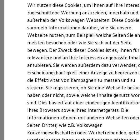
Elektrofahrzeugkonzepte
Wir nutzen diese Cookies, um Ihnen auf Ihre Intere
Verantwortlich für die Inhalte auf dieser Seite ist die Eskildsen
ID. EVERY1
GmbH & Co. KG
(
Impressum & Rechtliches
)
zugeschnittene Werbung anzuzeigen, innerhalb und
Reichweite
außerhalb der Volkswagen Webseiten. Diese Cookie
Reichweite der ID. Modelle
Reichweite im Winter
sammeln Informationen darüber, wie Sie unsere
Rekuperation
Unsere 
Webseite nutzen, zum Beispiel, welche Seiten Sie a
Laden
meisten besuchen oder wie Sie sich auf der Seite
Laden unterwegs
Laden Zuhause
bewegen. Der Zweck dieser Cookies ist es, Ihnen für
Ladestationen finden
Potthofstraße 7, 25524 Itzehoe
relevantere und an Ihre Interessen angepasste Inhal
Ladezeitensimulator
anzubieten. Sie werden außerdem dazu verwendet, d
Batterie
Montag
Sicherheit
-
Freitag
07:00
-
18:00
Uhr
Erscheinungshäufigkeit einer Anzeige zu begrenzen 
Garantie und Lebensdauer
Samstag
08:30
-
12:30
Uhr
die Effektivität von Kampagnen zu messen und zu
Nachhaltigkeit
steuern. Sie registrieren, ob Sie eine Webseite besuc
Technologie
Sonntag
Geschlossen
Kosten und Kauf
haben oder nicht, sowie welche Inhalte genutzt wo
Verbrauchskosten
sind. Dies basiert auf einer eindeutigen Identifikatio
info@eskildsen.sh
Kaufoptionen
Ihres Browsers sowie Ihres Internetgeräts. Die
E-Auto-Förderung
Software und Konnektivität
Informationen können mit anderen Webseiten oder
+49 4821 40000
Die ID. Software 6
Seiten Dritter, wie z.B. Volkswagen
ID. Software Versionen und Updates
Konzerngesellschaften oder Werbetreibenden, getei
Digitale Extras
Ansprechpartner
Schnittstellen zu Ihrem ID.