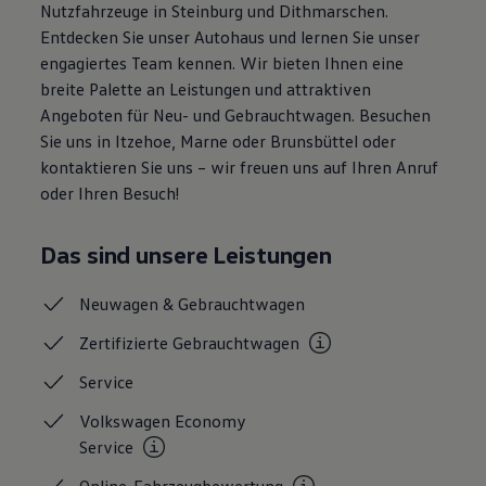
Nutzfahrzeuge in Steinburg und Dithmarschen.
Magazin
Entdecken Sie unser Autohaus und lernen Sie unser
Lifestyle
Transport
engagiertes Team kennen. Wir bieten Ihnen eine
Familie
breite Palette an Leistungen und attraktiven
Elektromobilität
Angeboten für Neu- und Gebrauchtwagen. Besuchen
Volkswagen R
Pannen- und Unfallhilfe
Sie uns in Itzehoe, Marne oder Brunsbüttel oder
Volkswagen Kundenbetreuung
kontaktieren Sie uns – wir freuen uns auf Ihren Anruf
oder Ihren Besuch!
Das sind unsere Leistungen
Neuwagen &
Gebrauchtwagen
Zertifizierte
Gebrauchtwagen
Service
Volkswagen Economy
Service