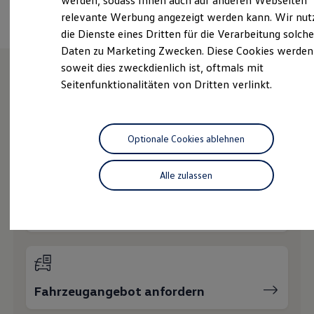
werden, sodass Ihnen auch auf anderen Webseiten
Hybridautos
relevante Werbung angezeigt werden kann. Wir nut
Marke und Erlebnis
die Dienste eines Dritten für die Verarbeitung solche
Volkswagen R und R Experience
R-Modelle
Daten zu Marketing Zwecken. Diese Cookies werden
R Experience
soweit dies zweckdienlich ist, oftmals mit
Driving Experience
Seitenfunktionalitäten von Dritten verlinkt.
Volkswagen entdecken
Wie können wir
Werkbesichtigung
Factory visit
Lifestyle Shop
Ihnen weiterhelfen?
T-Roc Kollektion
Optionale Cookies ablehnen
Golf Kollektion
ID. Kollektion
Volkswagen Kollektion
Alle zulassen
R-Kollektion
GTI Kollektion
Fußball Drop
Probefahrt vereinbaren
we drive football
#wedriveproud
Besitzer und Service
myVolkswagen
Software Updates
Service und Ersatzteile
Fahrzeugangebot anfordern
Inspektion und HU/AU
Reparaturen und Checks