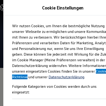
Modelle und Konfigurator
Cookie Einstellungen
Konfigurator
Modelle vergleichen
Konfiguration laden
Zum
Zum
Autosuche
Wir nutzen Cookies, um Ihnen die bestmögliche Nutzung
Hauptinhalt
Footer
Elektroautos
Verkauf und Service
springen
springen
unserer Webseite zu ermöglichen und unsere Kommunika
ENERGY Sondermodelle
Autohaus Eskildsen Itzehoe
Nutzfahrzeuge
mit Ihnen zu verbessern. Wir berücksichtigen hierbei Ihr
SUV und CUV
Präferenzen und verarbeiten Daten für Marketing, Analyt
Familienautos
4.7
|
171 Bewertungen
und Personalisierung nur, wenn Sie uns Ihre Einwilligung
Kombis
Kompaktwagen
geben. Diese können Sie jederzeit mit Wirkung für die Zu
Sportwagen
im Cookie Manager (Meine Präferenzen verwalten) in der
Schnell verfügbare Fahrzeuge
Angebote und Produkte
Datenschutzerklärung widerrufen. Weitere Informatione
Aktuelle Angebote
unseren eingesetzten Cookies finden Sie in unserer
Cooki
E-Auto-Förderung
Richtlinie
und unserer
Datenschutzerklärung
.
Volkswagen Marktplatz
Die ENERGY Sondermodelle
Folgende Kategorien von Cookies werden durch uns
Junge Gebrauchtwagen und Gebrauchtwagen
Volkswagen Zertifizierte Gebrauchtwagen
eingesetzt:
Elektromobilität bei Gebrauchtwagen
Zubehör- und Serviceangebote
Saisonangebote