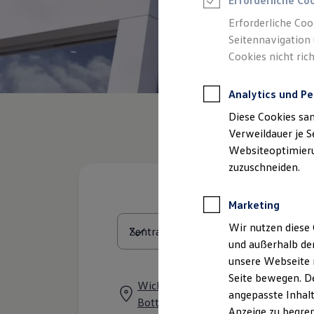
Erforderliche Co
Reifenpakete
Leasing
Erforderliche Coo
Leasing-Angebote
Seitennavigation 
Gebrauchtwagen Leasing
Cookies nicht rich
Junge Gebrauchtwagen-Leasing
Elektroauto Leasing
Kleinwagen-Leasing
Analytics und Pe
Leasing ohne Anzahlung
Finanzierung
Diese Cookies sa
Autokredit mit Schlussrate
Versicherungen und Garantien
Verweildauer je S
Kfz-Versicherung
Websiteoptimierun
Restschuldversicherungen
zuzuschneiden.
Garantien
Wartungsverträge
Geschäftskunden
Marketing
Professional Class bei Volkswagen
Großkunden
Wir nutzen diese 
Behörden
und außerhalb de
Direktkunden
Sonderfahrzeuge
unsere Webseite n
Anpfiff zum Gewinn
Seite bewegen. De
Elektromobilität
Wickersdorfer Ring 6, 35099 Burgw
angepasste Inhalt
Elektroautos
Bottendorf
ID. Tutorials
Anzeige zu begren