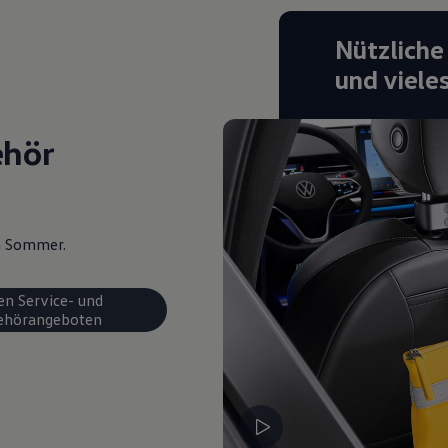
Nützliche
und viele
ehör
en Sommer.
en Service- und
ehörangeboten