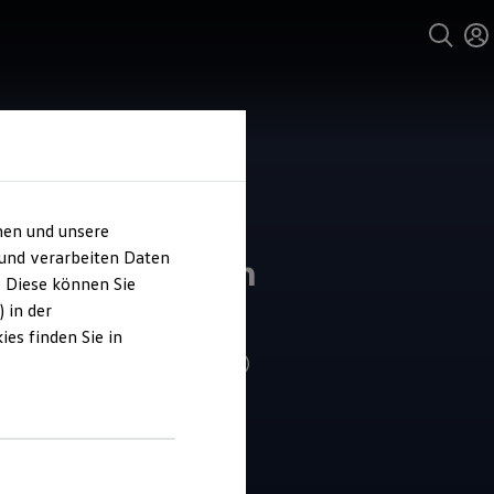
hen und unsere
und Service
 und verarbeiten Daten
ohaus Friedrich
. Diese können Sie
ffmann
 in der
es finden Sie in
4.7
|
296 Bewertungen