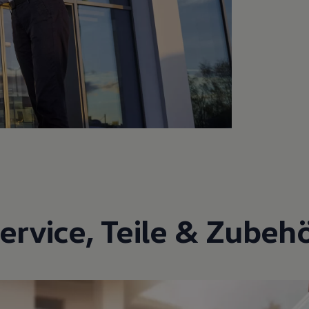
ervice
,
Teile
&
Zubeh