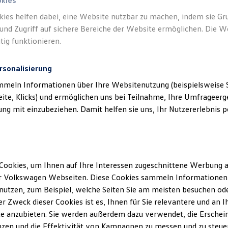
okies
kies helfen dabei, eine Website nutzbar zu machen, indem sie G
Verantwort
und Zugriff auf sichere Bereiche der Website ermöglichen. Die W
Hoffmann
tig funktionieren.
rsonalisierung
mmeln Informationen über Ihre Websitenutzung (beispielsweise S
eite, Klicks) und ermöglichen uns bei Teilnahme, Ihre Umfrageerge
g mit einzubeziehen. Damit helfen sie uns, Ihr Nutzererlebnis pe
Cookies, um Ihnen auf Ihre Interessen zugeschnittene Werbung a
Unsere Abteilungen
r Volkswagen Webseiten. Diese Cookies sammeln Informationen 
utzen, zum Beispiel, welche Seiten Sie am meisten besuchen oder
Montag
-
Freitag
07:30
-
18:00
Uhr
r Zweck dieser Cookies ist es, Ihnen für Sie relevantere und an I
ald-
Samstag
08:00
-
13:00
Uhr
e anzubieten. Sie werden außerdem dazu verwendet, die Erschein
Sonntag
Geschlossen
zen und die Effektivität von Kampagnen zu messen und zu steuern