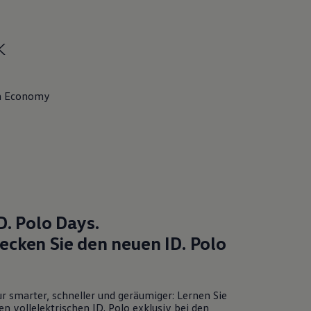
k
n Economy
D. Polo
Days.
ecken Sie den neuen
ID. Polo
r smarter, schneller und geräumiger: Lernen Sie
en vollelektrischen
ID. Polo
exklusiv bei den