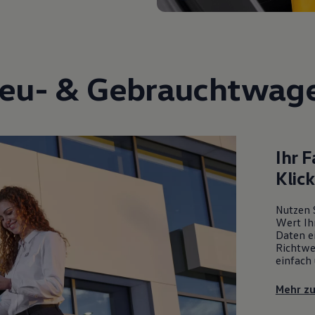
eu- &
Gebrauchtwag
Ihr 
Klic
Nutzen 
Wert Ih
Daten ei
Richtwe
einfach 
Mehr z