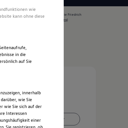
rundfunktionen wie
lich für die Inhalte auf dieser Seite ist die Friedrich
ebsite kann ohne diese
 GmbH - Co. KG
(
Impressum & Rechtliches
)
eitenaufrufe,
bnisse in die
rsönlich auf Sie
nzuzeigen, innerhalb
darüber, wie Sie
 wie Sie sich auf der
hre Interessen
Ansprechpartner
ungshäufigkeit einer
. Sie registrieren, ob