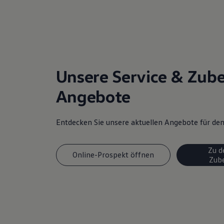
Magazin
Lifestyle
Transport
Familie
Elektromobilität
Volkswagen R
Pannen- und Unfallhilfe
Unsere Service & Zub
Volkswagen Kundenbetreuung
Angebote
Entdecken Sie unsere aktuellen Angebote für d
Zu d
Online-Prospekt öffnen
Zub