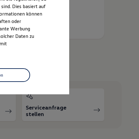
ind. Dies basiert auf
Informationen können
aften oder
evante Werbung
solcher Daten zu
 mit
helfen?
en
Serviceanfrage
stellen