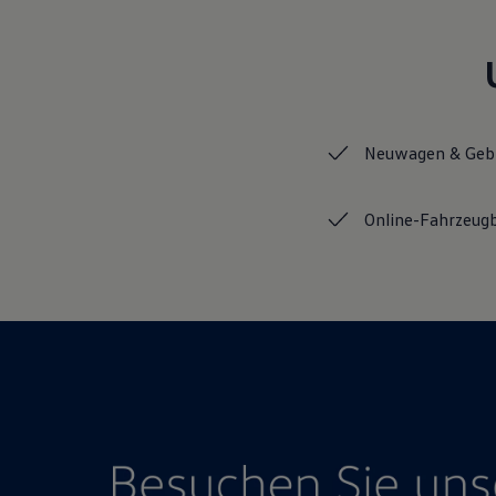
Hybridautos
Marke und Erlebnis
Volkswagen R und R Experience
R-Modelle
R Experience
Driving Experience
Volkswagen entdecken
Neuwagen &
Geb
Werkbesichtigung
Factory visit
Lifestyle Shop
T-Roc Kollektion
Online-Fahrzeug
Golf Kollektion
ID. Kollektion
Volkswagen Kollektion
R-Kollektion
GTI Kollektion
Fußball Drop
we drive football
#wedriveproud
Besitzer und Service
myVolkswagen
Software Updates
Service und Ersatzteile
Inspektion und HU/AU
Reparaturen und Checks