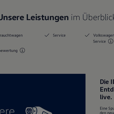
Unsere Leistungen
im Überblic
rauchtwagen
Service
Volkswage
Service
bewertung
Die
I
Entd
live.
Eine Spu
den neu