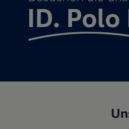
Motorenöl und Flüssigkeiten
Räder und Reifen
Pannen- und Unfallhilfe
Economy Service
Volkswagen Teile
Zubehör
Modellspezifisches Zubehör
Schutz und Pflege
Transport
Entertainment und Elektronik
Individualisieren
Wallbox und Ladekabel
Digitale Extras
Dienste für Ihr Modell finden
Volkswagen Apps, Login und Shop
Handy und Fahrzeug verbinden
Updates für Software, Karten und Radio
Über Ihr Auto
Vorgängermodelle
Kundeninformationen
Un
Volkswagen Kundenbetreuung
Warn- und Kontrollleuchten
Assistenzsysteme
Digitale Betriebsanleitung
Live Beratung