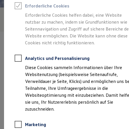
Reifenpakete
Erforderliche Cookies
Leasing
Leasing-Angebote
Erforderliche Cookies helfen dabei, eine Website
Gebrauchtwagen Leasing
nutzbar zu machen, indem sie Grundfunktionen wie
Junge Gebrauchtwagen-Leasing
Elektroauto Leasing
Seitennavigation und Zugriff auf sichere Bereiche de
Kleinwagen-Leasing
Website ermöglichen. Die Website kann ohne diese
Leasing ohne Anzahlung
Cookies nicht richtig funktionieren.
Finanzierung
Autokredit mit Schlussrate
Versicherungen und Garantien
Analytics und Personalisierung
Kfz-Versicherung
Verantwortlich für die Inhalte auf dieser Seite ist die Autohaus
Restschuldversicherungen
Diese Cookies sammeln Informationen über Ihre
Hagenow GmbH
(
Impressum & Rechtliches
)
Garantien
Websitenutzung (beispielsweise Seitenaufrufe,
Wartungsverträge
Geschäftskunden
Verweildauer je Seite, Klicks) und ermöglichen uns b
Professional Class bei Volkswagen
Unsere 
Teilnahme, Ihre Umfrageergebnisse in die
Großkunden
Websiteoptimierung mit einzubeziehen. Damit helf
Behörden
Direktkunden
sie uns, Ihr Nutzererlebnis persönlich auf Sie
Sonderfahrzeuge
Söringstraße 2a, 19230 Hagenow
zuzuschneiden.
Anpfiff zum Gewinn
Elektromobilität
Montag
-
Freitag
07:00
-
17:00
Uhr
Elektroautos
Marketing
ID. Tutorials