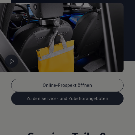
Magazin
Lifestyle
Transport
Familie
Elektromobilität
Volkswagen R
Pannen- und Unfallhilfe
Volkswagen Kundenbetreuung
Online-Prospekt öffnen
Zu den Service- und Zubehörangeboten