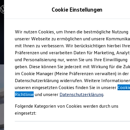
Modelle und Konfigurator
Cookie Einstellungen
Konfigurator
Modelle vergleichen
Konfiguration laden
Zum
Zum
Autosuche
Service
Wir nutzen Cookies, um Ihnen die bestmögliche Nutzung
Hauptinhalt
Footer
Elektroautos
Autohaus Hagenow
springen
springen
unserer Webseite zu ermöglichen und unsere Kommunika
ENERGY Sondermodelle
Nutzfahrzeuge
mit Ihnen zu verbessern. Wir berücksichtigen hierbei Ihr
SUV und CUV
4.9
|
137 Bewertungen
Präferenzen und verarbeiten Daten für Marketing, Analyt
Familienautos
und Personalisierung nur, wenn Sie uns Ihre Einwilligung
Kombis
Kompaktwagen
geben. Diese können Sie jederzeit mit Wirkung für die Zu
Sportwagen
im Cookie Manager (Meine Präferenzen verwalten) in der
Schnell verfügbare Fahrzeuge
Angebote und Produkte
Datenschutzerklärung widerrufen. Weitere Informatione
Aktuelle Angebote
unseren eingesetzten Cookies finden Sie in unserer
Cooki
E-Auto-Förderung
Richtlinie
und unserer
Datenschutzerklärung
.
Volkswagen Marktplatz
Die ENERGY Sondermodelle
Folgende Kategorien von Cookies werden durch uns
Junge Gebrauchtwagen und Gebrauchtwagen
Volkswagen Zertifizierte Gebrauchtwagen
eingesetzt:
Elektromobilität bei Gebrauchtwagen
Zubehör- und Serviceangebote
Saisonangebote