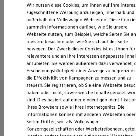
Samstag
Geschlossen
Elektrofahrzeugkonzepte
Wir nutzen diese Cookies, um Ihnen auf Ihre Intere
ID. EVERY1
Sonntag
Geschlossen
zugeschnittene Werbung anzuzeigen, innerhalb und
Reichweite
außerhalb der Volkswagen Webseiten. Diese Cookie
Reichweite der ID. Modelle
info@ah-hagenow.de
Reichweite im Winter
sammeln Informationen darüber, wie Sie unsere
Rekuperation
Webseite nutzen, zum Beispiel, welche Seiten Sie a
Laden
+49 3883 6300
meisten besuchen oder wie Sie sich auf der Seite
Laden unterwegs
Laden Zuhause
bewegen. Der Zweck dieser Cookies ist es, Ihnen für
Ladestationen finden
relevantere und an Ihre Interessen angepasste Inhal
Ansprechpartner
Ladezeitensimulator
anzubieten. Sie werden außerdem dazu verwendet, d
Batterie
Sicherheit
Erscheinungshäufigkeit einer Anzeige zu begrenzen 
Garantie und Lebensdauer
die Effektivität von Kampagnen zu messen und zu
Nachhaltigkeit
steuern. Sie registrieren, ob Sie eine Webseite besuc
Technologie
Kosten und Kauf
haben oder nicht, sowie welche Inhalte genutzt wo
Verbrauchskosten
sind. Dies basiert auf einer eindeutigen Identifikatio
Unsere Leistungen
im
Kaufoptionen
Ihres Browsers sowie Ihres Internetgeräts. Die
E-Auto-Förderung
Überblick
Software und Konnektivität
Informationen können mit anderen Webseiten oder
Die ID. Software 6
Seiten Dritter, wie z.B. Volkswagen
ID. Software Versionen und Updates
Gebrauchtwagen
Konzerngesellschaften oder Werbetreibenden, getei
Digitale Extras
Schnittstellen zu Ihrem ID.