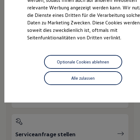
werden, sodass Ihnen auch auf anderen Webseiten
Service
Hybridautos
relevante Werbung angezeigt werden kann. Wir nut
Marke und Erlebnis
Volkswagen Economy
die Dienste eines Dritten für die Verarbeitung solche
Volkswagen R und R Experience
R-Modelle
Service
Daten zu Marketing Zwecken. Diese Cookies werden
R Experience
soweit dies zweckdienlich ist, oftmals mit
Driving Experience
Seitenfunktionalitäten von Dritten verlinkt.
Volkswagen entdecken
Werkbesichtigung
Wie können wir
Factory visit
Lifestyle Shop
T-Roc Kollektion
Ihnen weiterhelfen?
Optionale Cookies ablehnen
Golf Kollektion
ID. Kollektion
Volkswagen Kollektion
Alle zulassen
R-Kollektion
GTI Kollektion
Fußball Drop
Servicetermin buchen
we drive football
#wedriveproud
Besitzer und Service
myVolkswagen
Software Updates
Service und Ersatzteile
Inspektion und HU/AU
Serviceanfrage stellen
Reparaturen und Checks