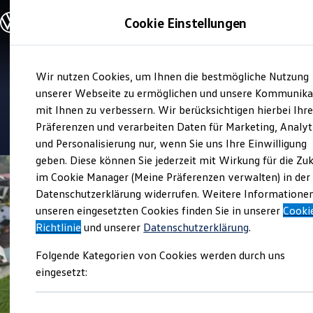
Modelle und Konfigurator
Cookie Einstellungen
Konfigurator
Modelle vergleichen
Konfiguration laden
Zum
Zum
Autosuche
Verkauf und Service
Wir nutzen Cookies, um Ihnen die bestmögliche Nutzung
Hauptinhalt
Footer
Elektroautos
Autohaus Heil
springen
springen
unserer Webseite zu ermöglichen und unsere Kommunika
ENERGY Sondermodelle
Nutzfahrzeuge
mit Ihnen zu verbessern. Wir berücksichtigen hierbei Ihr
SUV und CUV
4.9
|
692 Bewertungen
Präferenzen und verarbeiten Daten für Marketing, Analyt
Familienautos
und Personalisierung nur, wenn Sie uns Ihre Einwilligung
Kombis
Kompaktwagen
geben. Diese können Sie jederzeit mit Wirkung für die Zu
Sportwagen
im Cookie Manager (Meine Präferenzen verwalten) in der
Schnell verfügbare Fahrzeuge
Angebote und Produkte
Datenschutzerklärung widerrufen. Weitere Informatione
Aktuelle Angebote
unseren eingesetzten Cookies finden Sie in unserer
Cooki
E-Auto-Förderung
Richtlinie
und unserer
Datenschutzerklärung
.
Volkswagen Marktplatz
Die ENERGY Sondermodelle
Folgende Kategorien von Cookies werden durch uns
Junge Gebrauchtwagen und Gebrauchtwagen
Volkswagen Zertifizierte Gebrauchtwagen
eingesetzt:
Elektromobilität bei Gebrauchtwagen
Zubehör- und Serviceangebote
Saisonangebote