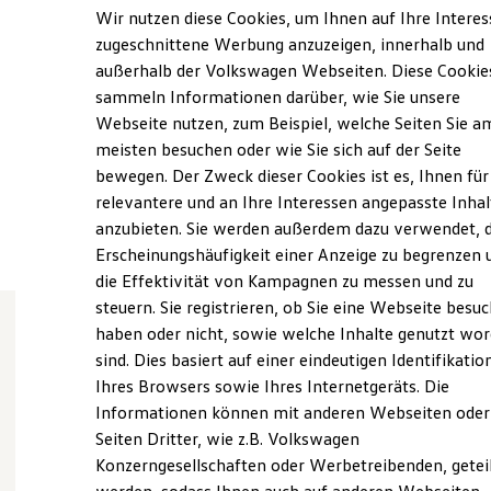
Samstag
08:00
-
12:30
Uhr
Elektrofahrzeugkonzepte
Wir nutzen diese Cookies, um Ihnen auf Ihre Intere
ID. EVERY1
Sonntag
Geschlossen
zugeschnittene Werbung anzuzeigen, innerhalb und
Reichweite
außerhalb der Volkswagen Webseiten. Diese Cookie
Reichweite der ID. Modelle
info@autohausheil.de
Reichweite im Winter
sammeln Informationen darüber, wie Sie unsere
Rekuperation
Webseite nutzen, zum Beispiel, welche Seiten Sie a
Laden
+49 9549 285
meisten besuchen oder wie Sie sich auf der Seite
Laden unterwegs
Laden Zuhause
bewegen. Der Zweck dieser Cookies ist es, Ihnen für
Ladestationen finden
relevantere und an Ihre Interessen angepasste Inhal
Ansprechpartner
Ladezeitensimulator
anzubieten. Sie werden außerdem dazu verwendet, d
Batterie
Sicherheit
Erscheinungshäufigkeit einer Anzeige zu begrenzen 
Garantie und Lebensdauer
die Effektivität von Kampagnen zu messen und zu
Nachhaltigkeit
steuern. Sie registrieren, ob Sie eine Webseite besuc
Technologie
Kosten und Kauf
haben oder nicht, sowie welche Inhalte genutzt wo
Verbrauchskosten
sind. Dies basiert auf einer eindeutigen Identifikatio
Wie können wir
Kaufoptionen
Ihres Browsers sowie Ihres Internetgeräts. Die
E-Auto-Förderung
Software und Konnektivität
Informationen können mit anderen Webseiten oder
Ihnen weiterhelfen?
Die ID. Software 6
Seiten Dritter, wie z.B. Volkswagen
ID. Software Versionen und Updates
Konzerngesellschaften oder Werbetreibenden, getei
Digitale Extras
Schnittstellen zu Ihrem ID.