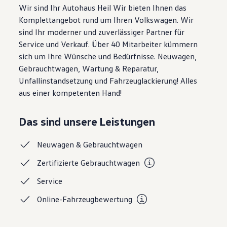
Wir sind Ihr Autohaus Heil Wir bieten Ihnen das
Motorenöl und Flüssigkeiten
Räder und Reifen
Komplettangebot rund um Ihren Volkswagen. Wir
Pannen- und Unfallhilfe
sind Ihr moderner und zuverlässiger Partner für
Economy Service
Service und Verkauf. Über 40 Mitarbeiter kümmern
Volkswagen Teile
Zubehör
sich um Ihre Wünsche und Bedürfnisse. Neuwagen,
Modellspezifisches Zubehör
Gebrauchtwagen, Wartung & Reparatur,
Schutz und Pflege
Unfallinstandsetzung und Fahrzeuglackierung! Alles
Transport
Entertainment und Elektronik
aus einer kompetenten Hand!
Individualisieren
Wallbox und Ladekabel
Digitale Extras
Das sind unsere Leistungen
Dienste für Ihr Modell finden
Volkswagen Apps, Login und Shop
Neuwagen &
Gebrauchtwagen
Handy und Fahrzeug verbinden
Updates für Software, Karten und Radio
Zertifizierte
Gebrauchtwagen
Über Ihr Auto
Vorgängermodelle
Service
Kundeninformationen
Volkswagen Kundenbetreuung
Online-Fahrzeugbewertung
Warn- und Kontrollleuchten
Assistenzsysteme
Digitale Betriebsanleitung
Live Beratung