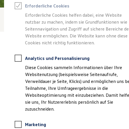
Reifenpakete
Erforderliche Cookies
Leasing
Leasing-Angebote
Erforderliche Cookies helfen dabei, eine Website
Gebrauchtwagen Leasing
nutzbar zu machen, indem sie Grundfunktionen wie
Junge Gebrauchtwagen-Leasing
Elektroauto Leasing
Seitennavigation und Zugriff auf sichere Bereiche de
Kleinwagen-Leasing
Website ermöglichen. Die Website kann ohne diese
Leasing ohne Anzahlung
Cookies nicht richtig funktionieren.
Finanzierung
Autokredit mit Schlussrate
Versicherungen und Garantien
Analytics und Personalisierung
Kfz-Versicherung
Verantwortlich für die Inhalte auf dieser Seite ist die Autohaus Heil
Restschuldversicherungen
Diese Cookies sammeln Informationen über Ihre
GmbH & Co. KG
(
Impressum & Rechtliches
)
Garantien
Websitenutzung (beispielsweise Seitenaufrufe,
Wartungsverträge
Geschäftskunden
Verweildauer je Seite, Klicks) und ermöglichen uns b
Professional Class bei Volkswagen
Unsere 
Teilnahme, Ihre Umfrageergebnisse in die
Großkunden
Websiteoptimierung mit einzubeziehen. Damit helf
Behörden
Direktkunden
sie uns, Ihr Nutzererlebnis persönlich auf Sie
Sonderfahrzeuge
Pfarrer-Vogler-Straße 2, 97514 Oberaurach
zuzuschneiden.
Anpfiff zum Gewinn
Elektromobilität
Montag
-
Freitag
07:30
-
18:00
Uhr
Elektroautos
Marketing
ID. Tutorials