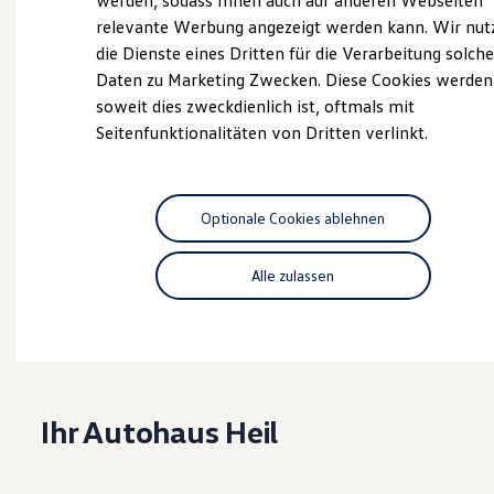
werden, sodass Ihnen auch auf anderen Webseiten
Hybridautos
relevante Werbung angezeigt werden kann. Wir nut
Marke und Erlebnis
die Dienste eines Dritten für die Verarbeitung solche
Volkswagen R und R Experience
Probefahrt vereinbaren
R-Modelle
Daten zu Marketing Zwecken. Diese Cookies werden
R Experience
soweit dies zweckdienlich ist, oftmals mit
Driving Experience
Seitenfunktionalitäten von Dritten verlinkt.
Volkswagen entdecken
Werkbesichtigung
Factory visit
Fahrzeugangebot anfordern
Lifestyle Shop
T-Roc Kollektion
Optionale Cookies ablehnen
Golf Kollektion
ID. Kollektion
Volkswagen Kollektion
Alle zulassen
R-Kollektion
Serviceanfrage stellen
GTI Kollektion
Fußball Drop
we drive football
#wedriveproud
Besitzer und Service
myVolkswagen
Ihr Autohaus Heil
Software Updates
Service und Ersatzteile
Inspektion und HU/AU
Reparaturen und Checks