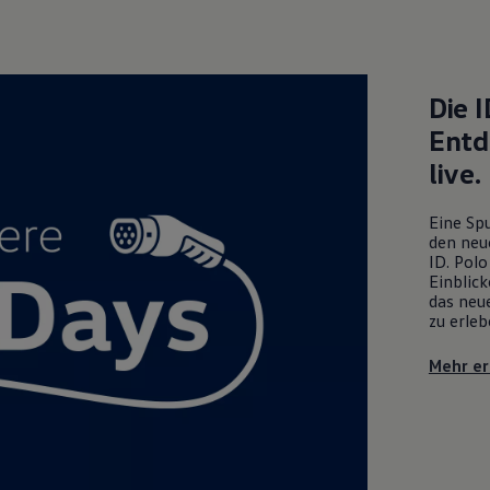
Die
I
Entd
live.
Eine Spu
den neu
ID. Polo
Einblick
das neue
zu erleb
Mehr er