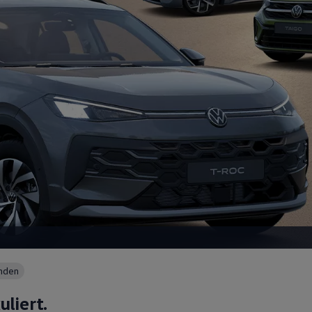
unden
uliert.