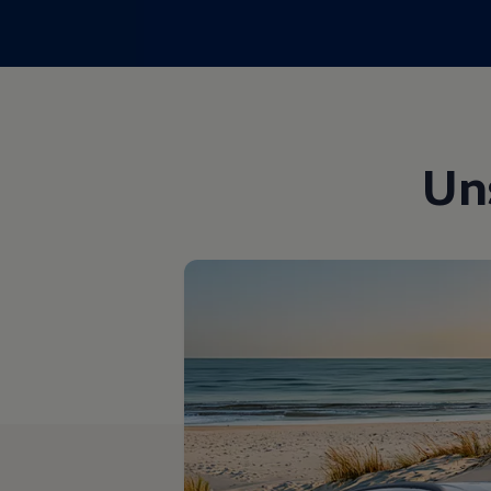
Magazin
Lifestyle
Transport
Familie
Elektromobilität
Volkswagen R
Pannen- und Unfallhilfe
Volkswagen Kundenbetreuung
Un