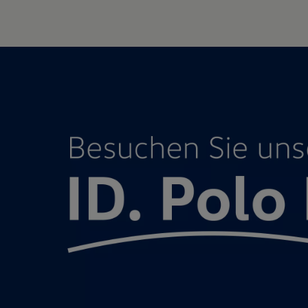
Motorenöl und Flüssigkeiten
Räder und Reifen
Pannen- und Unfallhilfe
Economy Service
Volkswagen Teile
Zubehör
Modellspezifisches Zubehör
Schutz und Pflege
Transport
Entertainment und Elektronik
Individualisieren
Wallbox und Ladekabel
Digitale Extras
Dienste für Ihr Modell finden
Volkswagen Apps, Login und Shop
Handy und Fahrzeug verbinden
Updates für Software, Karten und Radio
Über Ihr Auto
Vorgängermodelle
Kundeninformationen
Volkswagen Kundenbetreuung
Warn- und Kontrollleuchten
Assistenzsysteme
Digitale Betriebsanleitung
Live Beratung