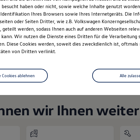
Unsere Abteilungen
 besucht haben oder nicht, sowie welche Inhalte genutzt worden s
 Identifikation Ihres Browsers sowie Ihres Internetgeräts. Die 
Montag
-
Freitag
07:30
-
18:00
Uhr
iten oder Seiten Dritter, wie z.B. Volkswagen Konzerngesellsch
 geteilt werden, sodass Ihnen auch auf anderen Webseiten rel
Samstag
09:00
-
13:00
Uhr
ach
kann. Wir nutzen die Dienste eines Dritten für die Verarbeitung 
Sonntag
Geschlossen
. Diese Cookies werden, soweit dies zweckdienlich ist, oftmals
täten von Dritten verlinkt.
e Cookies ablehnen
Alle zulass
nnen wir Ihnen weiter