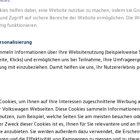
okies
kies helfen dabei, eine Website nutzbar zu machen, indem sie G
und Zugriff auf sichere Bereiche der Website ermöglichen. Die W
tig funktionieren.
rsonalisierung
mmeln Informationen über Ihre Websitenutzung (beispielsweise S
eite, Klicks) und ermöglichen uns bei Teilnahme, Ihre Umfrageerge
g mit einzubeziehen. Damit helfen sie uns, Ihr Nutzererlebnis pe
ich Arnold GmbH & Co.KG
(
Impressum & Rechtliches
)
Cookies, um Ihnen auf Ihre Interessen zugeschnittene Werbung a
r Volkswagen Webseiten. Diese Cookies sammeln Informationen 
utzen, zum Beispiel, welche Seiten Sie am meisten besuchen oder
r Zweck dieser Cookies ist es, Ihnen für Sie relevantere und an I
e anzubieten. Sie werden außerdem dazu verwendet, die Erschein
zen und die Effektivität von Kampagnen zu messen und zu steuern