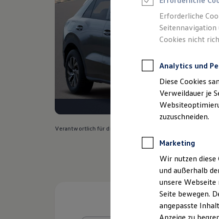
Erforderliche Co
Reifenpakete
Leasing
Erforderliche Coo
Leasing-Angebote
Seitennavigation 
Gebrauchtwagen Leasing
Cookies nicht rich
Junge Gebrauchtwagen-Leasing
Elektroauto Leasing
Kleinwagen-Leasing
Analytics und Pe
Leasing ohne Anzahlung
Finanzierung
Diese Cookies sa
Autokredit mit Schlussrate
Versicherungen und Garantien
Verweildauer je S
Kfz-Versicherung
Websiteoptimierun
Restschuldversicherungen
zuzuschneiden.
Garantien
Wartungsverträge
Verantwortlich für die Inhalte auf dieser Seite ist die Heinr
Geschäftskunden
Marketing
Professional Class bei Volkswagen
Großkunden
Wir nutzen diese 
Behörden
und außerhalb de
Direktkunden
Sonderfahrzeuge
unsere Webseite n
Anpfiff zum Gewinn
Seite bewegen. De
Elektromobilität
angepasste Inhalt
Elektroautos
ID. Tutorials
Anzeige zu begren