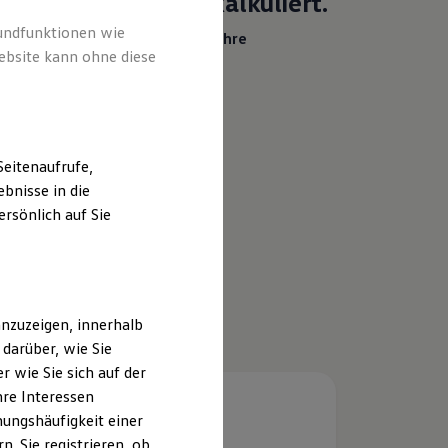
Heiß begehrt.
Kühl kalkuliert.
rundfunktionen wie
Ihr Traumauto? Heiß begehrt. Ihre
ebsite kann ohne diese
Leasingrate? Eiskalt machbar.
Details ansehen
eitenaufrufe,
bnisse in die
rsönlich auf Sie
nzuzeigen, innerhalb
darüber, wie Sie
 wie Sie sich auf der
hre Interessen
ungshäufigkeit einer
. Sie registrieren, ob