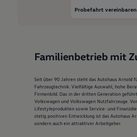
Hybridautos
Probefahrt vereinbaren
Marke und Erlebnis
Volkswagen R und R Experience
R-Modelle
R Experience
Driving Experience
Volkswagen entdecken
Werkbesichtigung
Factory visit
Familienbetrieb mit Z
Lifestyle Shop
T-Roc Kollektion
Golf Kollektion
ID. Kollektion
Volkswagen Kollektion
Seit über 90 Jahren steht das Autohaus Arnold fü
R-Kollektion
GTI Kollektion
Fahrzeugtechnik. Vielfältige Auswahl, hohe Ber
Fußball Drop
Firmenbild. Das in der dritten Generation gefüh
we drive football
Volkswagen und Volkswagen Nutzfahrzeuge. Vom 
#wedriveproud
Besitzer und Service
Lifestyleprodukten sowie Service- und Finanzdien
myVolkswagen
stetig positiven Entwicklung ist das Autohaus Ar
Software Updates
sondern auch ein attraktiver Arbeitgeber.
Service und Ersatzteile
Inspektion und HU/AU
Reparaturen und Checks