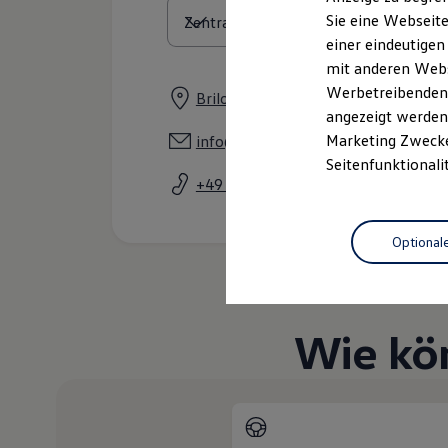
Elektrofahrzeugkonzepte
Sie eine Webseite
ID. EVERY1
einer eindeutigen
Reichweite
Reichweite der ID. Modelle
mit anderen Webse
Reichweite im Winter
Werbetreibenden,
Briloner Landstraße 48, 34497 Korb
Rekuperation
angezeigt werden 
Laden
Laden unterwegs
Marketing Zwecken
info@vw-arnold.de
Laden Zuhause
Seitenfunktionali
Ladestationen finden
+49 5631 97790
Ladezeitensimulator
Batterie
Sicherheit
Optional
Garantie und Lebensdauer
Nachhaltigkeit
Technologie
Kosten und Kauf
Verbrauchskosten
Wie kö
Kaufoptionen
E-Auto-Förderung
Software und Konnektivität
Die ID. Software 6
ID. Software Versionen und Updates
Digitale Extras
Schnittstellen zu Ihrem ID.