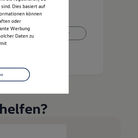
ind. Dies basiert auf
Informationen können
aften oder
evante Werbung
Ansprechpartner
solcher Daten zu
 mit
en
helfen?