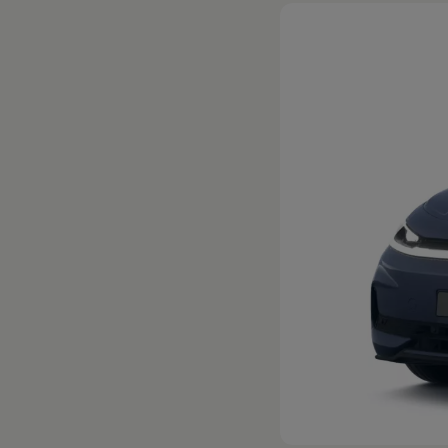
Hybridautos
Marke und Erlebnis
Volkswagen R und R Experience
R-Modelle
R Experience
Driving Experience
Volkswagen entdecken
Werkbesichtigung
Factory visit
Lifestyle Shop
T-Roc Kollektion
Golf Kollektion
ID. Kollektion
Volkswagen Kollektion
R-Kollektion
GTI Kollektion
Fußball Drop
we drive football
#wedriveproud
Besitzer und Service
myVolkswagen
Software Updates
Service und Ersatzteile
Inspektion und HU/AU
Reparaturen und Checks