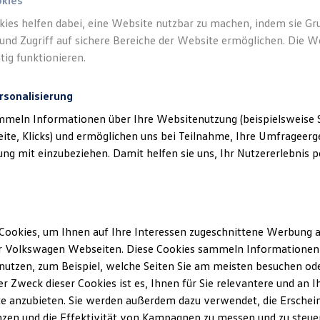
okies
kies helfen dabei, eine Website nutzbar zu machen, indem sie G
und Zugriff auf sichere Bereiche der Website ermöglichen. Die W
tig funktionieren.
rsonalisierung
mmeln Informationen über Ihre Websitenutzung (beispielsweise S
eite, Klicks) und ermöglichen uns bei Teilnahme, Ihre Umfrageerge
g mit einzubeziehen. Damit helfen sie uns, Ihr Nutzererlebnis pe
Cookies, um Ihnen auf Ihre Interessen zugeschnittene Werbung a
r Volkswagen Webseiten. Diese Cookies sammeln Informationen 
utzen, zum Beispiel, welche Seiten Sie am meisten besuchen oder
r Zweck dieser Cookies ist es, Ihnen für Sie relevantere und an I
ler Möglichkeiten. Entdecken Sie den Polo.
e anzubieten. Sie werden außerdem dazu verwendet, die Erschein
zen und die Effektivität von Kampagnen zu messen und zu steuern