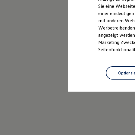
Mehr zum Polo erfahren
Elektrofahrzeugkonzepte
Sie eine Webseite
ID. EVERY1
einer eindeutigen
Reichweite
Reichweite der ID. Modelle
mit anderen Webse
Reichweite im Winter
Werbetreibenden,
Rekuperation
angezeigt werden 
Laden
Laden unterwegs
Marketing Zwecken
Laden Zuhause
Seitenfunktionali
Ladestationen finden
Ladezeitensimulator
Batterie
Sicherheit
Optional
Garantie und Lebensdauer
Nachhaltigkeit
Technologie
Kosten und Kauf
Verbrauchskosten
Kaufoptionen
E-Auto-Förderung
Software und Konnektivität
Die ID. Software 6
ID. Software Versionen und Updates
Digitale Extras
Schnittstellen zu Ihrem ID.