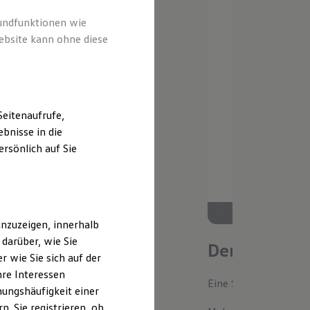
rundfunktionen wie
ebsite kann ohne diese
eitenaufrufe,
bnisse in die
rsönlich auf Sie
nzuzeigen, innerhalb
darüber, wie Sie
Der neue ID.
 wie Sie sich auf der
hre Interessen
Eine Spur Extra. Der n
ungshäufigkeit einer
. Sie registrieren, ob