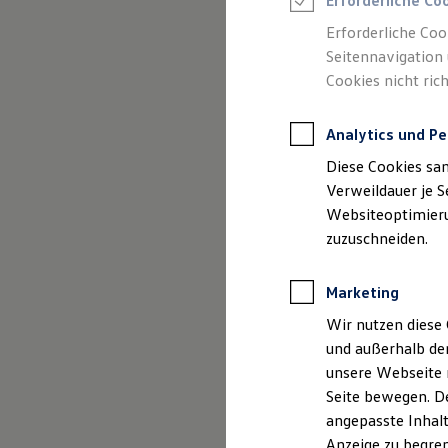
Erforderliche Co
Reifenpakete
Leasing
Erforderliche Coo
Leasing-Angebote
Seitennavigation 
Gebrauchtwagen Leasing
Cookies nicht rich
Junge Gebrauchtwagen-Leasing
Elektroauto Leasing
Kleinwagen-Leasing
Analytics und Pe
Leasing ohne Anzahlung
Finanzierung
Diese Cookies sa
Autokredit mit Schlussrate
Versicherungen und Garantien
Verweildauer je S
Kfz-Versicherung
Websiteoptimierun
Restschuldversicherungen
zuzuschneiden.
Garantien
Wartungsverträge
Geschäftskunden
Marketing
Professional Class bei Volkswagen
Großkunden
Wir nutzen diese 
Behörden
und außerhalb de
Direktkunden
Der Polo
Sonderfahrzeuge
unsere Webseite n
Anpfiff zum Gewinn
Seite bewegen. De
Elektromobilität
Kompakt, wendig und vol
angepasste Inhalt
Elektroautos
ID. Tutorials
Anzeige zu begren