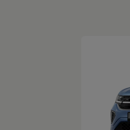
Magazin
Lifestyle
Transport
Familie
Elektromobilität
Volkswagen R
Pannen- und Unfallhilfe
Volkswagen Kundenbetreuung