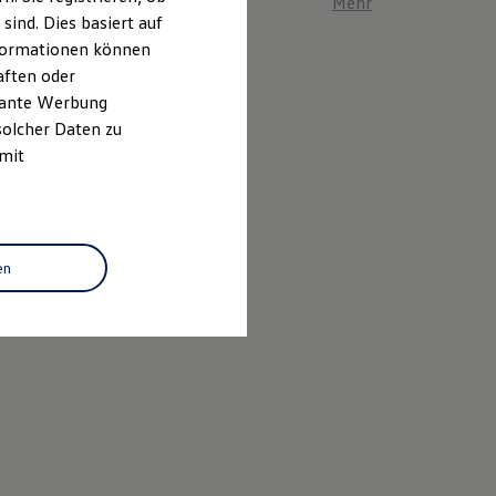
Mehr zum ID. Polo er
ind. Dies basiert auf
Informationen können
aften oder
evante Werbung
solcher Daten zu
 mit
en