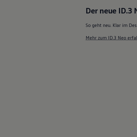
Motorenöl und Flüssigkeiten
Der neue ID.3
Räder und Reifen
Pannen- und Unfallhilfe
Economy Service
So geht neu. Klar im Des
Volkswagen Teile
Zubehör
Mehr zum ID.3 Neo erfa
Modellspezifisches Zubehör
Schutz und Pflege
Transport
Entertainment und Elektronik
Individualisieren
Wallbox und Ladekabel
Digitale Extras
Dienste für Ihr Modell finden
Volkswagen Apps, Login und Shop
Handy und Fahrzeug verbinden
Updates für Software, Karten und Radio
Über Ihr Auto
Vorgängermodelle
Kundeninformationen
Volkswagen Kundenbetreuung
Warn- und Kontrollleuchten
Assistenzsysteme
Digitale Betriebsanleitung
Live Beratung