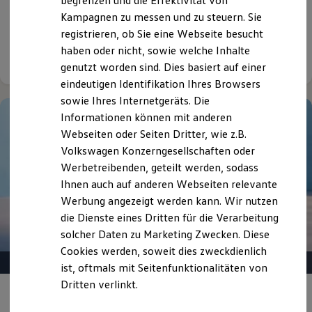
begrenzen und die Effektivität von
Sonderzahlung | 48 Monate Laufzeit | Jährliche
Hybridautos
Kampagnen zu messen und zu steuern. Sie
Fahrleistung: 10.000 km
Marke und Erlebnis
registrieren, ob Sie eine Webseite besucht
Volkswagen R und R Experience
R-Modelle
haben oder nicht, sowie welche Inhalte
Details ansehen
R Experience
genutzt worden sind. Dies basiert auf einer
Driving Experience
eindeutigen Identifikation Ihres Browsers
Volkswagen entdecken
Werkbesichtigung
sowie Ihres Internetgeräts. Die
Factory visit
Informationen können mit anderen
Lifestyle Shop
Webseiten oder Seiten Dritter, wie z.B.
T-Roc Kollektion
Golf Kollektion
Volkswagen Konzerngesellschaften oder
ID. Kollektion
Werbetreibenden, geteilt werden, sodass
Volkswagen Kollektion
Ihnen auch auf anderen Webseiten relevante
R-Kollektion
GTI Kollektion
Werbung angezeigt werden kann. Wir nutzen
Fußball Drop
die Dienste eines Dritten für die Verarbeitung
we drive football
solcher Daten zu Marketing Zwecken. Diese
#wedriveproud
Besitzer und Service
Cookies werden, soweit dies zweckdienlich
myVolkswagen
ist, oftmals mit Seitenfunktionalitäten von
Software Updates
Dritten verlinkt.
Service und Ersatzteile
Gepflegt, geprüft und für gut befunden.
Inspektion und HU/AU
Reparaturen und Checks