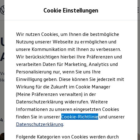
Modelle und Konfigurator
Cookie Einstellungen
Konfigurator
Modelle vergleichen
Konfiguration laden
Zum
Zum
Autosuche
Wir nutzen Cookies, um Ihnen die bestmögliche
Hauptinhalt
Footer
Elektroautos
Unsere aktuellen
springen
springen
Nutzung unserer Webseite zu ermöglichen und
ENERGY Sondermodelle
Nutzfahrzeuge
unsere Kommunikation mit Ihnen zu verbessern.
Angebote und mehr
SUV und CUV
Wir berücksichtigen hierbei Ihre Präferenzen und
Familienautos
verarbeiten Daten für Marketing, Analytics und
Kombis
Kompaktwagen
Personalisierung nur, wenn Sie uns Ihre
Verantwortlich für die Inhalte auf dieser Seite ist die Autohaus
Sportwagen
Einwilligung geben. Diese können Sie jederzeit mit
Hessenkassel GmbH & Co. Vertriebs & KG
(
Impressum & Rechtliches
)
Schnell verfügbare Fahrzeuge
Angebote und Produkte
Wirkung für die Zukunft im Cookie Manager
Aktuelle Angebote
(Meine Präferenzen verwalten) in der
E-Auto-Förderung
Datenschutzerklärung widerrufen. Weitere
Volkswagen Marktplatz
Neuwagen
Gebrauchtwagen
Über uns
Informationen zu unseren eingesetzten Cookies
Die ENERGY Sondermodelle
Junge Gebrauchtwagen und Gebrauchtwagen
finden Sie in unserer
Cookie-Richtlinie
und unserer
4
Angebote
Volkswagen Zertifizierte Gebrauchtwagen
Datenschutzerklärung
.
Elektromobilität bei Gebrauchtwagen
Zubehör- und Serviceangebote
Folgende Kategorien von Cookies werden durch
Saisonangebote