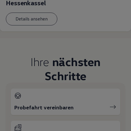
Hessenkassel
Magazin
Lifestyle
Transport
Details ansehen
Familie
Elektromobilität
Volkswagen R
Pannen- und Unfallhilfe
Volkswagen Kundenbetreuung
Ihre
nächsten
Schritte
Probefahrt vereinbaren