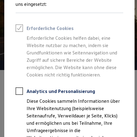
Reifenpakete
uns eingesetzt:
Leasing
Leasing-Angebote
Gebrauchtwagen Leasing
Junge Gebrauchtwagen-Leasing
Erforderliche Cookies
Elektroauto Leasing
Kleinwagen-Leasing
Erforderliche Cookies helfen dabei, eine
Leasing ohne Anzahlung
Website nutzbar zu machen, indem sie
Finanzierung
Autokredit mit Schlussrate
Grundfunktionen wie Seitennavigation und
Versicherungen und Garantien
Zugriff auf sichere Bereiche der Website
Kfz-Versicherung
ermöglichen. Die Website kann ohne diese
Restschuldversicherungen
Garantien
Cookies nicht richtig funktionieren.
Wartungsverträge
Angebot gültig bis 30.09.2026
Geschäftskunden
Geschäftskunden
Professional Class bei Volkswagen
Analytics und Personalisierung
Unsere Geschäftskundenangebote
Großkunden
Diese Cookies sammeln Informationen über
Behörden
Z. B. den T-Roc R-Line schon ab 159,00 €
mtl. leasen |
Direktkunden
Ihre Websitenutzung (beispielsweise
0,00 € Sonderzahlung | 24 Monate Laufzeit | Jährliche
Sonderfahrzeuge
Seitenaufrufe, Verweildauer je Seite, Klicks)
Anpfiff zum Gewinn
Fahrleistung: 10.000 km
und ermöglichen uns bei Teilnahme, Ihre
Elektromobilität
Elektroautos
Umfrageergebnisse in die
ID. Tutorials
Details ansehen