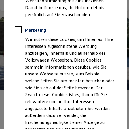
Websiteoptimierung mit einzubeziehen.
Elektrofahrzeugkonzepte
Damit helfen sie uns, Ihr Nutzererlebnis
ID. EVERY1
Reichweite
persönlich auf Sie zuzuschneiden.
Reichweite der ID. Modelle
Reichweite im Winter
Rekuperation
Marketing
Laden
Wir nutzen diese Cookies, um Ihnen auf Ihre
Laden unterwegs
Laden Zuhause
Interessen zugeschnittene Werbung
Ladestationen finden
anzuzeigen, innerhalb und außerhalb der
Ladezeitensimulator
Volkswagen Webseiten. Diese Cookies
Batterie
Sicherheit
sammeln Informationen darüber, wie Sie
Garantie und Lebensdauer
unsere Webseite nutzen, zum Beispiel,
Nachhaltigkeit
welche Seiten Sie am meisten besuchen oder
Technologie
Kosten und Kauf
wie Sie sich auf der Seite bewegen. Der
Verbrauchskosten
Zweck dieser Cookies ist es, Ihnen für Sie
Kaufoptionen
Angebot gültig bis 30.09.2026
Privatkunden
relevantere und an Ihre Interessen
E-Auto-Förderung
Software und Konnektivität
angepasste Inhalte anzubieten. Sie werden
Unsere Privatkundenangebote
Die ID. Software 6
außerdem dazu verwendet, die
ID. Software Versionen und Updates
Erscheinungshäufigkeit einer Anzeige zu
Z. B. den Polo Life schon ab 149,00 €
mtl. leasen | 0,00 €
Digitale Extras
Schnittstellen zu Ihrem ID.