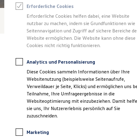
Reifenpakete
Erforderliche Cookies
Leasing
Leasing-Angebote
Erforderliche Cookies helfen dabei, eine Website
Gebrauchtwagen Leasing
nutzbar zu machen, indem sie Grundfunktionen wie
Junge Gebrauchtwagen-Leasing
Elektroauto Leasing
Seitennavigation und Zugriff auf sichere Bereiche de
Kleinwagen-Leasing
Website ermöglichen. Die Website kann ohne diese
Leasing ohne Anzahlung
Cookies nicht richtig funktionieren.
Finanzierung
Autokredit mit Schlussrate
Versicherungen und Garantien
Analytics und Personalisierung
Kfz-Versicherung
Verantwortlich für die Inhalte auf dieser Seite ist die Autohaus
Restschuldversicherungen
Diese Cookies sammeln Informationen über Ihre
Holst GmbH
(
Impressum & Rechtliches
)
Garantien
Websitenutzung (beispielsweise Seitenaufrufe,
Wartungsverträge
Geschäftskunden
Verweildauer je Seite, Klicks) und ermöglichen uns b
Professional Class bei Volkswagen
Unsere 
Teilnahme, Ihre Umfrageergebnisse in die
Großkunden
Websiteoptimierung mit einzubeziehen. Damit helf
Behörden
Direktkunden
sie uns, Ihr Nutzererlebnis persönlich auf Sie
Sonderfahrzeuge
Vareler Weg 60-64, 27383 Scheessel
zuzuschneiden.
Anpfiff zum Gewinn
Elektromobilität
Montag
-
Freitag
07:00
-
17:30
Uhr
Elektroautos
Marketing
ID. Tutorials