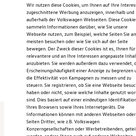
Samstag
09:00
-
13:00
Uhr
Elektrofahrzeugkonzepte
Wir nutzen diese Cookies, um Ihnen auf Ihre Intere
ID. EVERY1
Sonntag
Geschlossen
zugeschnittene Werbung anzuzeigen, innerhalb und
Reichweite
Unser Team im VERKAUF ist wochentags
außerhalb der Volkswagen Webseiten. Diese Cookie
Reichweite der ID. Modelle
Reichweite im Winter
durchgehend von 9.00h bis 18.00h und
...
sammeln Informationen darüber, wie Sie unsere
Rekuperation
Mehr anzeigen
Webseite nutzen, zum Beispiel, welche Seiten Sie a
Laden
meisten besuchen oder wie Sie sich auf der Seite
Laden unterwegs
onlineanfragen@autohaus-holst.de
Laden Zuhause
bewegen. Der Zweck dieser Cookies ist es, Ihnen für
Ladestationen finden
relevantere und an Ihre Interessen angepasste Inhal
Ladezeitensimulator
+49 4263 3060
anzubieten. Sie werden außerdem dazu verwendet, d
Batterie
Sicherheit
Erscheinungshäufigkeit einer Anzeige zu begrenzen 
Garantie und Lebensdauer
die Effektivität von Kampagnen zu messen und zu
Ansprechpartner
Nachhaltigkeit
steuern. Sie registrieren, ob Sie eine Webseite besuc
Technologie
Kosten und Kauf
haben oder nicht, sowie welche Inhalte genutzt wo
Verbrauchskosten
sind. Dies basiert auf einer eindeutigen Identifikatio
Kaufoptionen
Ihres Browsers sowie Ihres Internetgeräts. Die
E-Auto-Förderung
Software und Konnektivität
Informationen können mit anderen Webseiten oder
Die ID. Software 6
Wie können wir
Seiten Dritter, wie z.B. Volkswagen
ID. Software Versionen und Updates
Konzerngesellschaften oder Werbetreibenden, getei
Digitale Extras
Schnittstellen zu Ihrem ID.