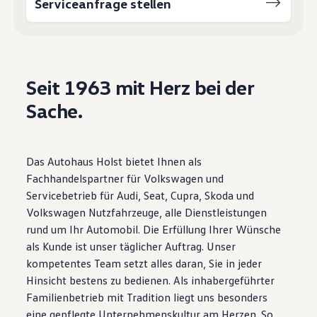
Serviceanfrage stellen
Motorenöl und Flüssigkeiten
Räder und Reifen
Pannen- und Unfallhilfe
Economy Service
Volkswagen Teile
Zubehör
Seit 1963 mit Herz bei der
Modellspezifisches Zubehör
Schutz und Pflege
Sache.
Transport
Entertainment und Elektronik
Individualisieren
Wallbox und Ladekabel
Das Autohaus Holst bietet Ihnen als
Digitale Extras
Dienste für Ihr Modell finden
Fachhandelspartner für Volkswagen und
Volkswagen Apps, Login und Shop
Servicebetrieb für Audi, Seat, Cupra, Skoda und
Handy und Fahrzeug verbinden
Volkswagen Nutzfahrzeuge, alle Dienstleistungen
Updates für Software, Karten und Radio
Über Ihr Auto
rund um Ihr Automobil. Die Erfüllung Ihrer Wünsche
Vorgängermodelle
als Kunde ist unser täglicher Auftrag. Unser
Kundeninformationen
kompetentes Team setzt alles daran, Sie in jeder
Volkswagen Kundenbetreuung
Warn- und Kontrollleuchten
Hinsicht bestens zu bedienen. Als inhabergeführter
Assistenzsysteme
Familienbetrieb mit Tradition liegt uns besonders
Digitale Betriebsanleitung
eine gepflegte Unternehmenskultur am Herzen. So
Live Beratung