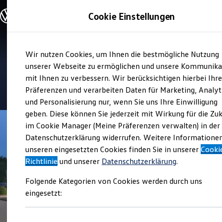
Modelle und Konfigurator
Cookie Einstellungen
Konfigurator
Modelle vergleichen
Konfiguration laden
Zum
Zum
Autosuche
Verkauf und Service
Wir nutzen Cookies, um Ihnen die bestmögliche Nutzung
Hauptinhalt
Footer
Elektroautos
Autohaus Holst
springen
springen
unserer Webseite zu ermöglichen und unsere Kommunika
ENERGY Sondermodelle
Nutzfahrzeuge
mit Ihnen zu verbessern. Wir berücksichtigen hierbei Ihr
SUV und CUV
4.8
|
394 Bewertungen
Präferenzen und verarbeiten Daten für Marketing, Analyt
Familienautos
und Personalisierung nur, wenn Sie uns Ihre Einwilligung
Kombis
Kompaktwagen
geben. Diese können Sie jederzeit mit Wirkung für die Zu
Sportwagen
im Cookie Manager (Meine Präferenzen verwalten) in der
Schnell verfügbare Fahrzeuge
Angebote und Produkte
Datenschutzerklärung widerrufen. Weitere Informatione
Aktuelle Angebote
unseren eingesetzten Cookies finden Sie in unserer
Cooki
E-Auto-Förderung
Richtlinie
und unserer
Datenschutzerklärung
.
Volkswagen Marktplatz
Die ENERGY Sondermodelle
Folgende Kategorien von Cookies werden durch uns
Junge Gebrauchtwagen und Gebrauchtwagen
Volkswagen Zertifizierte Gebrauchtwagen
eingesetzt:
Elektromobilität bei Gebrauchtwagen
Zubehör- und Serviceangebote
Saisonangebote