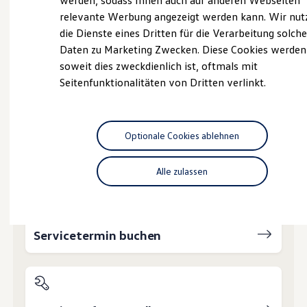
Ihnen weiterhelfen?
werden, sodass Ihnen auch auf anderen Webseiten
Hybridautos
relevante Werbung angezeigt werden kann. Wir nut
Marke und Erlebnis
die Dienste eines Dritten für die Verarbeitung solche
Volkswagen R und R Experience
R-Modelle
Daten zu Marketing Zwecken. Diese Cookies werden
R Experience
soweit dies zweckdienlich ist, oftmals mit
Driving Experience
Seitenfunktionalitäten von Dritten verlinkt.
Volkswagen entdecken
Probefahrt vereinbaren
Werkbesichtigung
Factory visit
Lifestyle Shop
T-Roc Kollektion
Optionale Cookies ablehnen
Golf Kollektion
ID. Kollektion
Fahrzeugangebot anfordern
Volkswagen Kollektion
Alle zulassen
R-Kollektion
GTI Kollektion
Fußball Drop
we drive football
#wedriveproud
Servicetermin buchen
Besitzer und Service
myVolkswagen
Software Updates
Service und Ersatzteile
Inspektion und HU/AU
Reparaturen und Checks