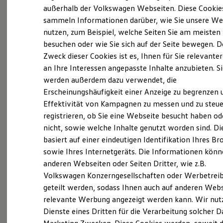
Elektrofahrzeugkonzepte
außerhalb der Volkswagen Webseiten. Diese Cookie
ID. EVERY1
sammeln Informationen darüber, wie Sie unsere We
Reichweite
nutzen, zum Beispiel, welche Seiten Sie am meisten
Reichweite der ID. Modelle
Reichweite im Winter
besuchen oder wie Sie sich auf der Seite bewegen. D
Rekuperation
Zweck dieser Cookies ist es, Ihnen für Sie relevante
Laden
(
Impressum & Rechtliches
)
an Ihre Interessen angepasste Inhalte anzubieten. S
Laden unterwegs
Laden Zuhause
werden außerdem dazu verwendet, die
Unsere aktuellen
Ladestationen finden
Erscheinungshäufigkeit einer Anzeige zu begrenzen 
Ladezeitensimulator
Stellenangebote
Effektivität von Kampagnen zu messen und zu steue
Batterie
Sicherheit
registrieren, ob Sie eine Webseite besucht haben od
Garantie und Lebensdauer
Was erwartet Sie:
nicht, sowie welche Inhalte genutzt worden sind. Di
Nachhaltigkeit
basiert auf einer eindeutigen Identifikation Ihres B
Technologie
Kosten und Kauf
Leistungsbezogene, übertarifliche
sowie Ihres Internetgeräts. Die Informationen kön
Verbrauchskosten
anderen Webseiten oder Seiten Dritter, wie z.B.
Vergütung.
Kaufoptionen
Volkswagen Konzerngesellschaften oder Werbetrei
E-Auto-Förderung
Einen sicheren, modernen Arbeitsplatz in
Software und Konnektivität
geteilt werden, sodass Ihnen auch auf anderen Web
Die ID. Software 6
einem familiengeführten Unternehmen.
relevante Werbung angezeigt werden kann. Wir nut
ID. Software Versionen und Updates
Dienste eines Dritten für die Verarbeitung solcher D
Digitale Extras
Ein interessantes und abwechslungsreiches
Schnittstellen zu Ihrem ID.