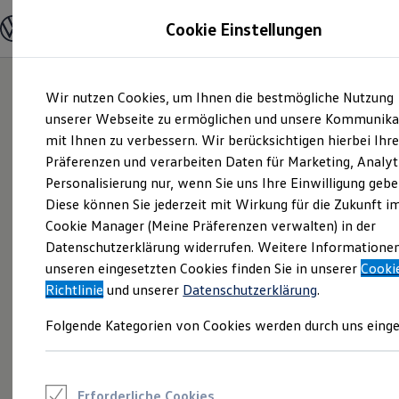
Modelle und Konfigurator
Cookie Einstellungen
Konfigurator
Modelle vergleichen
Konfiguration laden
Zum
Zum
Autosuche
Wir nutzen Cookies, um Ihnen die bestmögliche Nutzung
Hauptinhalt
Footer
Elektroautos
springen
springen
unserer Webseite zu ermöglichen und unsere Kommunika
ENERGY Sondermodelle
Nutzfahrzeuge
mit Ihnen zu verbessern. Wir berücksichtigen hierbei Ihr
SUV und CUV
Präferenzen und verarbeiten Daten für Marketing, Analyt
Familienautos
Personalisierung nur, wenn Sie uns Ihre Einwilligung gebe
Kombis
Kompaktwagen
Diese können Sie jederzeit mit Wirkung für die Zukunft i
Sportwagen
Cookie Manager (Meine Präferenzen verwalten) in der
Schnell verfügbare Fahrzeuge
Angebote und Produkte
Datenschutzerklärung widerrufen. Weitere Informatione
Aktuelle Angebote
unseren eingesetzten Cookies finden Sie in unserer
Cooki
E-Auto-Förderung
Richtlinie
und unserer
Datenschutzerklärung
.
Volkswagen Marktplatz
Die ENERGY Sondermodelle
Folgende Kategorien von Cookies werden durch uns einge
Junge Gebrauchtwagen und Gebrauchtwagen
Volkswagen Zertifizierte Gebrauchtwagen
Elektromobilität bei Gebrauchtwagen
Zubehör- und Serviceangebote
Saisonangebote
Erforderliche Cookies