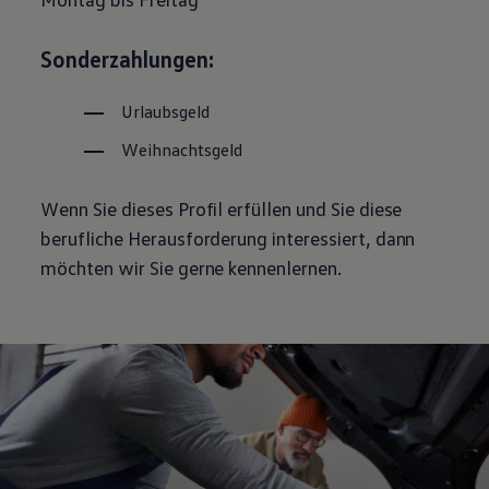
Magazin
Lifestyle
Sonderzahlungen:
Transport
Familie
Elektromobilität
Urlaubsgeld
Volkswagen R
Pannen- und Unfallhilfe
Weihnachtsgeld
Volkswagen Kundenbetreuung
Wenn Sie dieses Profil erfüllen und Sie diese
berufliche Herausforderung interessiert, dann
möchten wir Sie gerne kennenlernen.