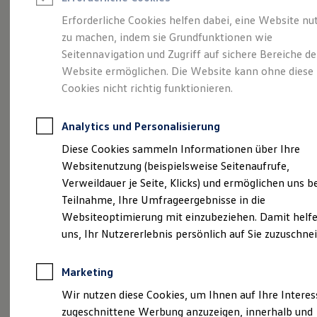
Reifenpakete
Leasing
Erforderliche Cookies helfen dabei, eine Website nu
Leasing-Angebote
zu machen, indem sie Grundfunktionen wie
Fahren Sie in Richtung
Gebrauchtwagen Leasing
Seitennavigation und Zugriff auf sichere Bereiche de
Junge Gebrauchtwagen-Leasing
Elektroauto Leasing
Website ermöglichen. Die Website kann ohne diese
Erfolg:
Ihre
Kleinwagen-Leasing
Cookies nicht richtig funktionieren.
Leasing ohne Anzahlung
Karrieremöglichkeiten
Finanzierung
Autokredit mit Schlussrate
Analytics und Personalisierung
Versicherungen und Garantien
bei uns
Kfz-Versicherung
Diese Cookies sammeln Informationen über Ihre
Restschuldversicherungen
Websitenutzung (beispielsweise Seitenaufrufe,
Garantien
Verweildauer je Seite, Klicks) und ermöglichen uns b
Wartungsverträge
Geschäftskunden
Teilnahme, Ihre Umfrageergebnisse in die
Professional Class bei Volkswagen
Websiteoptimierung mit einzubeziehen. Damit helfe
Großkunden
uns, Ihr Nutzererlebnis persönlich auf Sie zuzuschne
Behörden
Direktkunden
Sonderfahrzeuge
Marketing
Anpfiff zum Gewinn
Elektromobilität
Wir nutzen diese Cookies, um Ihnen auf Ihre Intere
Elektroautos
zugeschnittene Werbung anzuzeigen, innerhalb und
ID. Tutorials