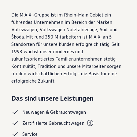
Motorenöl und Flüssigkeiten
Räder und Reifen
Die M.A.X.-Gruppe ist im Rhein-Main Gebiet ein
Pannen- und Unfallhilfe
Economy Service
führendes Unternehmen im Bereich der Marken
Volkswagen Teile
Volkswagen, Volkswagen Nutzfahrzeuge, Audi und
Zubehör
Škoda. Mit rund 350 Mitarbeitern ist M.A.X. an 5
Modellspezifisches Zubehör
Schutz und Pflege
Standorten für unsere Kunden erfolgreich tätig. Seit
Transport
1993 wächst unser modernes und
Entertainment und Elektronik
zukunftsorientiertes Familienunternehmen stetig.
Individualisieren
Wallbox und Ladekabel
Kontinuität, Tradition und unsere Mitarbeiter sorgen
Digitale Extras
für den wirtschaftlichen Erfolg – die Basis für eine
Dienste für Ihr Modell finden
erfolgreiche Zukunft.
Volkswagen Apps, Login und Shop
Handy und Fahrzeug verbinden
Updates für Software, Karten und Radio
Das sind unsere Leistungen
Über Ihr Auto
Vorgängermodelle
Kundeninformationen
Neuwagen &
Gebrauchtwagen
Volkswagen Kundenbetreuung
Warn- und Kontrollleuchten
Zertifizierte
Gebrauchtwagen
Assistenzsysteme
Digitale Betriebsanleitung
Service
Live Beratung