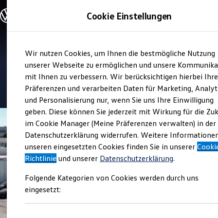
Modelle und Konfigurator
Cookie Einstellungen
Konfigurator
Modelle vergleichen
Konfiguration laden
Zum
Zum
Autosuche
Verkauf und Service
Wir nutzen Cookies, um Ihnen die bestmögliche Nutzung
Hauptinhalt
Footer
Elektroautos
Autohaus M.A.X.
springen
springen
unserer Webseite zu ermöglichen und unsere Kommunika
ENERGY Sondermodelle
Nutzfahrzeuge
mit Ihnen zu verbessern. Wir berücksichtigen hierbei Ihr
SUV und CUV
4.7
|
196 Bewertungen
Präferenzen und verarbeiten Daten für Marketing, Analyt
Familienautos
und Personalisierung nur, wenn Sie uns Ihre Einwilligung
Kombis
Kompaktwagen
geben. Diese können Sie jederzeit mit Wirkung für die Zu
Sportwagen
im Cookie Manager (Meine Präferenzen verwalten) in der
Schnell verfügbare Fahrzeuge
Angebote und Produkte
Datenschutzerklärung widerrufen. Weitere Informatione
Aktuelle Angebote
unseren eingesetzten Cookies finden Sie in unserer
Cooki
E-Auto-Förderung
Richtlinie
und unserer
Datenschutzerklärung
.
Volkswagen Marktplatz
Die ENERGY Sondermodelle
Folgende Kategorien von Cookies werden durch uns
Junge Gebrauchtwagen und Gebrauchtwagen
Volkswagen Zertifizierte Gebrauchtwagen
eingesetzt:
Elektromobilität bei Gebrauchtwagen
Zubehör- und Serviceangebote
Saisonangebote