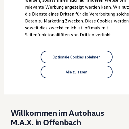
werden, sodass Ihnen auch auf anderen Webseiten
Hybridautos
relevante Werbung angezeigt werden kann. Wir nut
Marke und Erlebnis
die Dienste eines Dritten für die Verarbeitung solche
Volkswagen R und R Experience
Probefahrt vereinbaren
R-Modelle
Daten zu Marketing Zwecken. Diese Cookies werden
R Experience
soweit dies zweckdienlich ist, oftmals mit
Driving Experience
Seitenfunktionalitäten von Dritten verlinkt.
Volkswagen entdecken
Werkbesichtigung
Factory visit
Fahrzeugangebot anfordern
Lifestyle Shop
T-Roc Kollektion
Optionale Cookies ablehnen
Golf Kollektion
ID. Kollektion
Volkswagen Kollektion
Alle zulassen
R-Kollektion
Serviceanfrage stellen
GTI Kollektion
Fußball Drop
we drive football
#wedriveproud
Besitzer und Service
myVolkswagen
Willkommen im Autohaus
Software Updates
Service und Ersatzteile
M.A.X. in Offenbach
Inspektion und HU/AU
Reparaturen und Checks