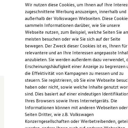
Samstag
09:00
-
13:00
Uhr
Elektrofahrzeugkonzepte
Wir nutzen diese Cookies, um Ihnen auf Ihre Intere
ID. EVERY1
Sonntag
Geschlossen
zugeschnittene Werbung anzuzeigen, innerhalb und
Reichweite
außerhalb der Volkswagen Webseiten. Diese Cookie
Reichweite der ID. Modelle
info@autohaus-max.de
Reichweite im Winter
sammeln Informationen darüber, wie Sie unsere
Rekuperation
Webseite nutzen, zum Beispiel, welche Seiten Sie a
Laden
+49 69 84008900
meisten besuchen oder wie Sie sich auf der Seite
Laden unterwegs
Laden Zuhause
bewegen. Der Zweck dieser Cookies ist es, Ihnen für
Ladestationen finden
relevantere und an Ihre Interessen angepasste Inhal
Ansprechpartner
Ladezeitensimulator
anzubieten. Sie werden außerdem dazu verwendet, d
Batterie
Sicherheit
Erscheinungshäufigkeit einer Anzeige zu begrenzen 
Garantie und Lebensdauer
die Effektivität von Kampagnen zu messen und zu
Nachhaltigkeit
steuern. Sie registrieren, ob Sie eine Webseite besuc
Technologie
Kosten und Kauf
haben oder nicht, sowie welche Inhalte genutzt wo
Verbrauchskosten
sind. Dies basiert auf einer eindeutigen Identifikatio
Wie können wir
Kaufoptionen
Ihres Browsers sowie Ihres Internetgeräts. Die
E-Auto-Förderung
Software und Konnektivität
Informationen können mit anderen Webseiten oder
Ihnen weiterhelfen?
Die ID. Software 6
Seiten Dritter, wie z.B. Volkswagen
ID. Software Versionen und Updates
Konzerngesellschaften oder Werbetreibenden, getei
Digitale Extras
Schnittstellen zu Ihrem ID.