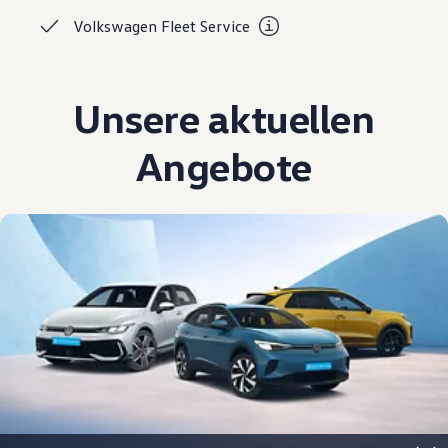
Magazin
Volkswagen Fleet
Service
Lifestyle
Transport
Familie
Elektromobilität
Unsere aktuellen
Volkswagen R
Pannen- und Unfallhilfe
Volkswagen Kundenbetreuung
Angebote