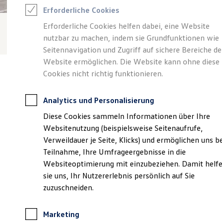
Reifenpakete
Erforderliche Cookies
Leasing
Leasing-Angebote
Erforderliche Cookies helfen dabei, eine Website
Gebrauchtwagen Leasing
nutzbar zu machen, indem sie Grundfunktionen wie
Junge Gebrauchtwagen-Leasing
Elektroauto Leasing
Seitennavigation und Zugriff auf sichere Bereiche de
Kleinwagen-Leasing
Website ermöglichen. Die Website kann ohne diese
Leasing ohne Anzahlung
Cookies nicht richtig funktionieren.
Finanzierung
Autokredit mit Schlussrate
Versicherungen und Garantien
Analytics und Personalisierung
Kfz-Versicherung
Verantwortlich für die Inhalte auf dieser Seite ist die Autohaus
Restschuldversicherungen
Diese Cookies sammeln Informationen über Ihre
M.A.X. GmbH
(
Impressum & Rechtliches
)
Garantien
Websitenutzung (beispielsweise Seitenaufrufe,
Wartungsverträge
Geschäftskunden
Verweildauer je Seite, Klicks) und ermöglichen uns b
Professional Class bei Volkswagen
Unsere 
Teilnahme, Ihre Umfrageergebnisse in die
Großkunden
Websiteoptimierung mit einzubeziehen. Damit helf
Behörden
Direktkunden
sie uns, Ihr Nutzererlebnis persönlich auf Sie
Sonderfahrzeuge
Waldstraße 218-220, 63071 Offenbach
zuzuschneiden.
Anpfiff zum Gewinn
Elektromobilität
Montag
-
Freitag
07:00
-
18:00
Uhr
Elektroautos
Marketing
ID. Tutorials