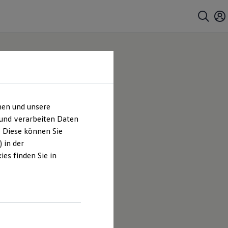
hen und unsere
 und verarbeiten Daten
. Diese können Sie
 in der
es finden Sie in