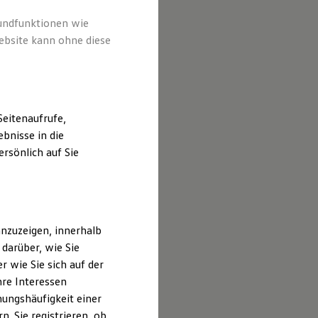
rundfunktionen wie
ebsite kann ohne diese
eitenaufrufe,
bnisse in die
rsönlich auf Sie
nzuzeigen, innerhalb
darüber, wie Sie
 wie Sie sich auf der
hre Interessen
ungshäufigkeit einer
 große Chance für
. Sie registrieren, ob