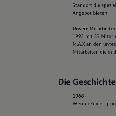
Hybridautos
Standort die spezi
Marke und Erlebnis
Angebot bieten.
Volkswagen R und R Experience
R-Modelle
R Experience
Driving Experience
Unsere Mitarbeiter
Volkswagen entdecken
1993 mit 53 Mitarb
Werkbesichtigung
Factory visit
M.A.X an den unter
Lifestyle Shop
T-Roc Kollektion
Mitarbeiter, die in
Golf Kollektion
ID. Kollektion
Volkswagen Kollektion
R-Kollektion
GTI Kollektion
Fußball Drop
Die Geschichte
we drive football
#wedriveproud
Besitzer und Service
1968
myVolkswagen
Software Updates
Werner Zeiger grü
Service und Ersatzteile
Inspektion und HU/AU
Reparaturen und Checks