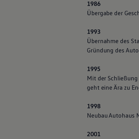
1986
Motorenöl und Flüssigkeiten
Räder und Reifen
Übergabe der Gesch
Pannen- und Unfallhilfe
Economy Service
Volkswagen Teile
1993
Zubehör
Modellspezifisches Zubehör
Übernahme des Stan
Schutz und Pflege
Transport
Gründung des Autoh
Entertainment und Elektronik
Individualisieren
Wallbox und Ladekabel
1995
Digitale Extras
Dienste für Ihr Modell finden
Mit der Schließung
Volkswagen Apps, Login und Shop
geht eine Ära zu En
Handy und Fahrzeug verbinden
Updates für Software, Karten und Radio
Über Ihr Auto
Vorgängermodelle
1998
Kundeninformationen
Neubau Autohaus M
Volkswagen Kundenbetreuung
Warn- und Kontrollleuchten
Assistenzsysteme
Digitale Betriebsanleitung
2001
Live Beratung