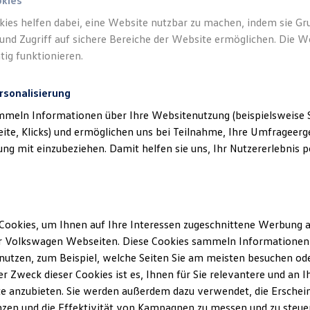
okies
kies helfen dabei, eine Website nutzbar zu machen, indem sie G
und Zugriff auf sichere Bereiche der Website ermöglichen. Die W
tig funktionieren.
rsonalisierung
mmeln Informationen über Ihre Websitenutzung (beispielsweise S
eite, Klicks) und ermöglichen uns bei Teilnahme, Ihre Umfrageerge
g mit einzubeziehen. Damit helfen sie uns, Ihr Nutzererlebnis pe
Cookies, um Ihnen auf Ihre Interessen zugeschnittene Werbung a
r Volkswagen Webseiten. Diese Cookies sammeln Informationen 
utzen, zum Beispiel, welche Seiten Sie am meisten besuchen oder
r Zweck dieser Cookies ist es, Ihnen für Sie relevantere und an I
n Offenbach
e anzubieten. Sie werden außerdem dazu verwendet, die Erschein
b sich durch die Insolvenz der Kammler Gruppe eine
zen und die Effektivität von Kampagnen zu messen und zu steuern