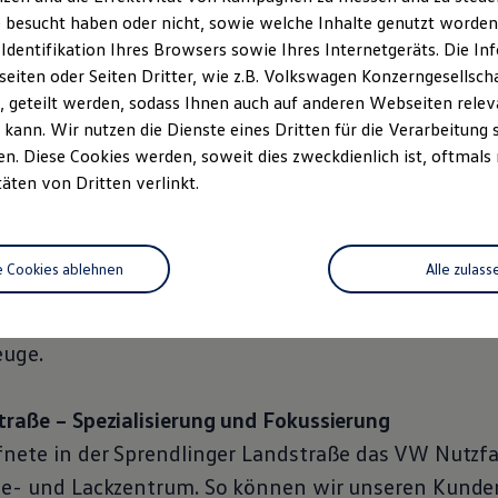
anfred Stegbauer und Jürgen Zeiger. Zusammen wol
 besucht haben oder nicht, sowie welche Inhalte genutzt worden s
 Identifikation Ihres Browsers sowie Ihres Internetgeräts. Die 
fen am attraktiven Standort in Offenbach ein best
iten oder Seiten Dritter, wie z.B. Volkswagen Konzerngesellsch
tarbeitern zu übernehmen und auf den Erfolgsweg z
 geteilt werden, sodass Ihnen auch auf anderen Webseiten rel
Offenbach entsteht.
kann. Wir nutzen die Dienste eines Dritten für die Verarbeitung 
. Diese Cookies werden, soweit dies zweckdienlich ist, oftmals
täten von Dritten verlinkt.
neue Ideen
 dass das Konzept funktionierte und der Standort in
ken Audi und VW nicht mehr ausreichte. Also wurde 
e Cookies ablehnen
Alle zulass
ebaut und 1998 eröffnet: Für die Marken Audi und
aktive Gebäude und viel Platz für unsere Kunden, M
euge.
traße – Spezialisierung und Fokussierung
fnete in der Sprendlinger Landstraße das VW Nutzf
ie- und Lackzentrum. So können wir unseren Kunde