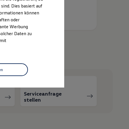
ind. Dies basiert auf
Informationen können
aften oder
evante Werbung
solcher Daten zu
 mit
helfen?
en
Serviceanfrage
stellen