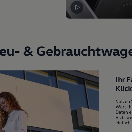
eu- &
Gebrauchtwag
Ihr 
Klic
Nutzen 
Wert Ih
Daten ei
Richtwe
einfach 