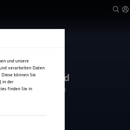
hen und unsere
und Service
 und verarbeiten Daten
ohaus Meinhold
. Diese können Sie
 in der
es finden Sie in
4.9
|
437 Bewertungen