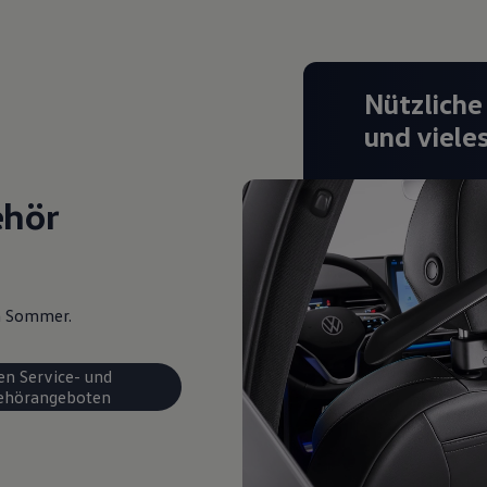
Nützliche
und viele
ehör
en Sommer.
en Service- und
ehörangeboten