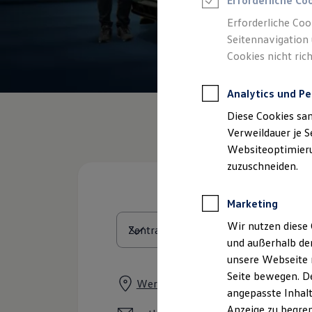
Erforderliche Co
Reifenpakete
Leasing
Erforderliche Coo
Leasing-Angebote
Seitennavigation 
Gebrauchtwagen Leasing
Cookies nicht rich
Junge Gebrauchtwagen-Leasing
Elektroauto Leasing
Kleinwagen-Leasing
Analytics und Pe
Leasing ohne Anzahlung
Finanzierung
Diese Cookies sa
Autokredit mit Schlussrate
Versicherungen und Garantien
Verweildauer je S
Kfz-Versicherung
Websiteoptimierun
Restschuldversicherungen
zuzuschneiden.
Garantien
Wartungsverträge
Geschäftskunden
Marketing
Professional Class bei Volkswagen
Großkunden
Wir nutzen diese 
Behörden
und außerhalb de
Direktkunden
Sonderfahrzeuge
unsere Webseite n
Anpfiff zum Gewinn
Seite bewegen. De
Elektromobilität
Werkstraße 6, 08209 Auerbach
angepasste Inhalt
Elektroautos
ID. Tutorials
Anzeige zu begren