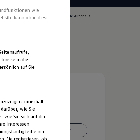
rundfunktionen wie
lich für die Inhalte auf dieser Seite ist die Autohaus
ebsite kann ohne diese
 GmbH
(
Impressum & Rechtliches
)
eitenaufrufe,
bnisse in die
rsönlich auf Sie
nzuzeigen, innerhalb
darüber, wie Sie
 wie Sie sich auf der
hre Interessen
Ansprechpartner
ungshäufigkeit einer
. Sie registrieren, ob