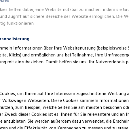
okies
kies helfen dabei, eine Website nutzbar zu machen, indem sie G
Verantwort
und Zugriff auf sichere Bereiche der Website ermöglichen. Die W
Meinhold
tig funktionieren.
rsonalisierung
mmeln Informationen über Ihre Websitenutzung (beispielsweise S
eite, Klicks) und ermöglichen uns bei Teilnahme, Ihre Umfrageerge
g mit einzubeziehen. Damit helfen sie uns, Ihr Nutzererlebnis pe
Cookies, um Ihnen auf Ihre Interessen zugeschnittene Werbung a
Unsere Abteilungen
r Volkswagen Webseiten. Diese Cookies sammeln Informationen 
utzen, zum Beispiel, welche Seiten Sie am meisten besuchen oder
Montag
-
Freitag
06:30
-
18:00
Uhr
r Zweck dieser Cookies ist es, Ihnen für Sie relevantere und an I
Samstag
Geschlossen
e anzubieten. Sie werden außerdem dazu verwendet, die Erschein
Sonntag
Geschlossen
zen und die Effektivität von Kampagnen zu messen und zu steuern