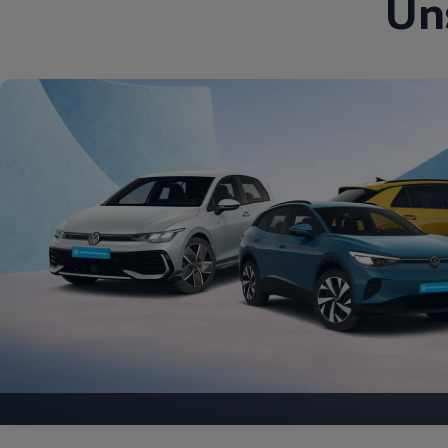
Un
Magazin
Lifestyle
Transport
Familie
Elektromobilität
Volkswagen R
Pannen- und Unfallhilfe
Volkswagen Kundenbetreuung