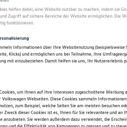
okies
kies helfen dabei, eine Website nutzbar zu machen, indem sie G
und Zugriff auf sichere Bereiche der Website ermöglichen. Die W
tig funktionieren.
rsonalisierung
mmeln Informationen über Ihre Websitenutzung (beispielsweise S
eite, Klicks) und ermöglichen uns bei Teilnahme, Ihre Umfrageerge
g mit einzubeziehen. Damit helfen sie uns, Ihr Nutzererlebnis pe
Cookies, um Ihnen auf Ihre Interessen zugeschnittene Werbung a
r Volkswagen Webseiten. Diese Cookies sammeln Informationen 
utzen, zum Beispiel, welche Seiten Sie am meisten besuchen oder
r Zweck dieser Cookies ist es, Ihnen für Sie relevantere und an I
e anzubieten. Sie werden außerdem dazu verwendet, die Erschein
zen und die Effektivität von Kampagnen zu messen und zu steuern