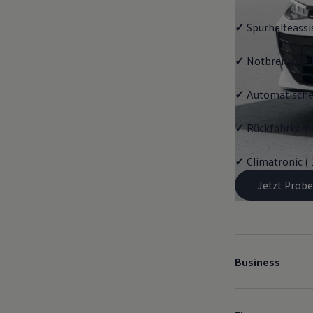
✓
Spurhalteassi
✓
Notbremsassi
✓
Automatische
✓
Rückfahrkame
✓
Climatronic (
Jetzt Probe
Business