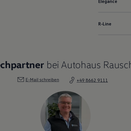
Elegance
R‑Line
echpartner
bei Autohaus Rausch
E-Mail schreiben
+49 8662 9111