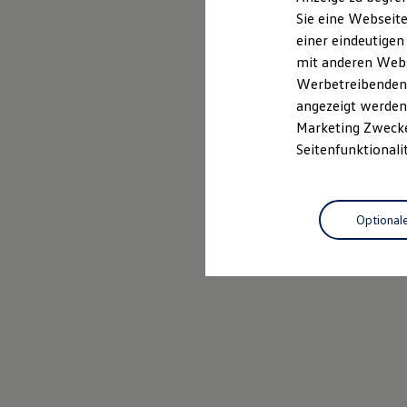
Elektrofahrzeugkonzepte
Sie eine Webseite
ID. EVERY1
Probefahrt vereinbaren
einer eindeutigen
Reichweite
Reichweite der ID. Modelle
mit anderen Webse
Reichweite im Winter
Werbetreibenden,
Rekuperation
angezeigt werden 
Laden
Laden unterwegs
Marketing Zwecken
Laden Zuhause
Seitenfunktionali
Ladestationen finden
Ladezeitensimulator
Batterie
Sicherheit
Optional
Garantie und Lebensdauer
Nachhaltigkeit
Technologie
Kosten und Kauf
Verbrauchskosten
Kaufoptionen
E-Auto-Förderung
Software und Konnektivität
Die ID. Software 6
ID. Software Versionen und Updates
Digitale Extras
Schnittstellen zu Ihrem ID.