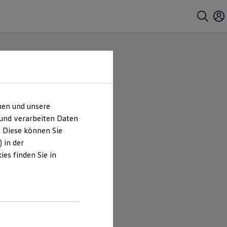
hen und unsere
 und verarbeiten Daten
. Diese können Sie
 in der
es finden Sie in