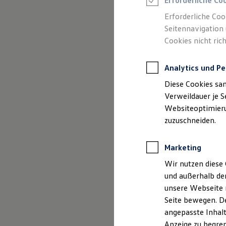
Erforderliche Co
Reifenpakete
Leasing
Erforderliche Coo
Leasing-Angebote
Seitennavigation 
Gebrauchtwagen Leasing
Cookies nicht rich
Junge Gebrauchtwagen-Leasing
Elektroauto Leasing
(
Impressum & Rechtliches
)
Kleinwagen-Leasing
Analytics und Pe
Leasing ohne Anzahlung
Finanzierung
Diese Cookies sa
Autokredit mit Schlussrate
Versicherungen und Garantien
Verweildauer je S
Kfz-Versicherung
Websiteoptimierun
Restschuldversicherungen
zuzuschneiden.
Garantien
Wartungsverträge
Geschäftskunden
Marketing
Professional Class bei Volkswagen
Großkunden
Wir nutzen diese 
Behörden
und außerhalb de
Direktkunden
Sonderfahrzeuge
unsere Webseite n
Anpfiff zum Gewinn
Seite bewegen. De
Elektromobilität
angepasste Inhalt
Elektroautos
ID. Tutorials
Anzeige zu begren