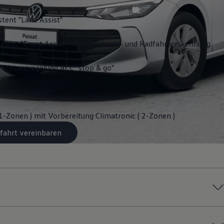
stent "Lane Assist"
stent "Front Assist" mit Fußgänger- und Radfahrererkennung
 Distanzregelung ACC "stop & go"
ra "Rear View"
 1-Zonen ) mit Vorbereitung Climatronic ( 2-Zonen )
fahrt vereinbaren