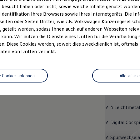
 besucht haben oder nicht, sowie welche Inhalte genutzt worden s
Fahrzeugangebot
Servi
anfordern
 Identifikation Ihres Browsers sowie Ihres Internetgeräts. Die 
iten oder Seiten Dritter, wie z.B. Volkswagen Konzerngesellsch
 geteilt werden, sodass Ihnen auch auf anderen Webseiten rel
kann. Wir nutzen die Dienste eines Dritten für die Verarbeitung 
. Diese Cookies werden, soweit dies zweckdienlich ist, oftmals
Passat
täten von Dritten verlinkt.
Passat
e Cookies ablehnen
Alle zulass
Bereits die Gru
modernen Assis
und LED-Rückle
✓
4 Leichtmetal
✓
Digital Cockp
✓
Spurwechselas