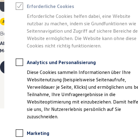
Reifenpakete
Erforderliche Cookies
Leasing
Leasing-Angebote
Erforderliche Cookies helfen dabei, eine Website
Gebrauchtwagen Leasing
Angebot gültig bis 30.09.2026
Privatkunden
nutzbar zu machen, indem sie Grundfunktionen wie
Junge Gebrauchtwagen-Leasing
Elektroauto Leasing
Seitennavigation und Zugriff auf sichere Bereiche de
Begeistert.
Der neue vollelektrische ID. Cross.
Kleinwagen-Leasing
Website ermöglichen. Die Website kann ohne diese
Leasing ohne Anzahlung
Ab 299,00 €
mtl. leasen | 3.900,00 € Sonderzahlung | 48
Cookies nicht richtig funktionieren.
Finanzierung
Monate Laufzeit | Jährliche Fahrleistung: 10.000 km
Autokredit mit Schlussrate
Versicherungen und Garantien
Analytics und Personalisierung
Kfz-Versicherung
Details ansehen
Restschuldversicherungen
Diese Cookies sammeln Informationen über Ihre
Garantien
Websitenutzung (beispielsweise Seitenaufrufe,
Wartungsverträge
Geschäftskunden
Verweildauer je Seite, Klicks) und ermöglichen uns b
Professional Class bei Volkswagen
Teilnahme, Ihre Umfrageergebnisse in die
Großkunden
Websiteoptimierung mit einzubeziehen. Damit helf
Behörden
Direktkunden
sie uns, Ihr Nutzererlebnis persönlich auf Sie
Sonderfahrzeuge
zuzuschneiden.
Anpfiff zum Gewinn
Elektromobilität
Elektroautos
Marketing
ID. Tutorials