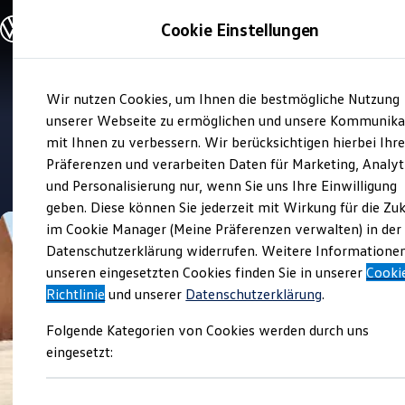
Modelle und Konfigurator
Cookie Einstellungen
Konfigurator
Modelle vergleichen
Konfiguration laden
Zum
Zum
Autosuche
Wir nutzen Cookies, um Ihnen die bestmögliche Nutzung
Hauptinhalt
Footer
Elektroautos
Verkauf und Service
springen
springen
unserer Webseite zu ermöglichen und unsere Kommunika
ENERGY Sondermodelle
Autohaus Rostock
Nutzfahrzeuge
mit Ihnen zu verbessern. Wir berücksichtigen hierbei Ihr
SUV und CUV
Präferenzen und verarbeiten Daten für Marketing, Analyt
Familienautos
4.9
|
553 Bewertungen
und Personalisierung nur, wenn Sie uns Ihre Einwilligung
Kombis
Kompaktwagen
geben. Diese können Sie jederzeit mit Wirkung für die Zu
Sportwagen
im Cookie Manager (Meine Präferenzen verwalten) in der
Schnell verfügbare Fahrzeuge
Angebote und Produkte
Datenschutzerklärung widerrufen. Weitere Informatione
Aktuelle Angebote
unseren eingesetzten Cookies finden Sie in unserer
Cooki
E-Auto-Förderung
Richtlinie
und unserer
Datenschutzerklärung
.
Volkswagen Marktplatz
Die ENERGY Sondermodelle
Folgende Kategorien von Cookies werden durch uns
Junge Gebrauchtwagen und Gebrauchtwagen
Volkswagen Zertifizierte Gebrauchtwagen
eingesetzt:
Elektromobilität bei Gebrauchtwagen
Zubehör- und Serviceangebote
Saisonangebote