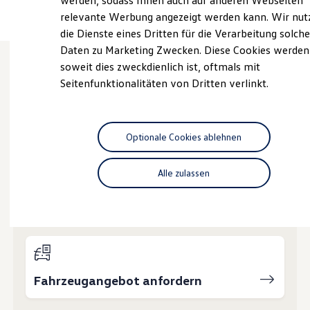
werden, sodass Ihnen auch auf anderen Webseiten
Hybridautos
relevante Werbung angezeigt werden kann. Wir nut
Marke und Erlebnis
die Dienste eines Dritten für die Verarbeitung solche
Volkswagen R und R Experience
R-Modelle
Daten zu Marketing Zwecken. Diese Cookies werden
R Experience
soweit dies zweckdienlich ist, oftmals mit
Driving Experience
Seitenfunktionalitäten von Dritten verlinkt.
Volkswagen entdecken
Wie können wir
Werkbesichtigung
Factory visit
Ihnen weiterhelfen?
Lifestyle Shop
T-Roc Kollektion
Optionale Cookies ablehnen
Golf Kollektion
ID. Kollektion
Volkswagen Kollektion
Alle zulassen
R-Kollektion
GTI Kollektion
Probefahrt vereinbaren
Fußball Drop
we drive football
#wedriveproud
Besitzer und Service
myVolkswagen
Software Updates
Fahrzeugangebot anfordern
Service und Ersatzteile
Inspektion und HU/AU
Reparaturen und Checks