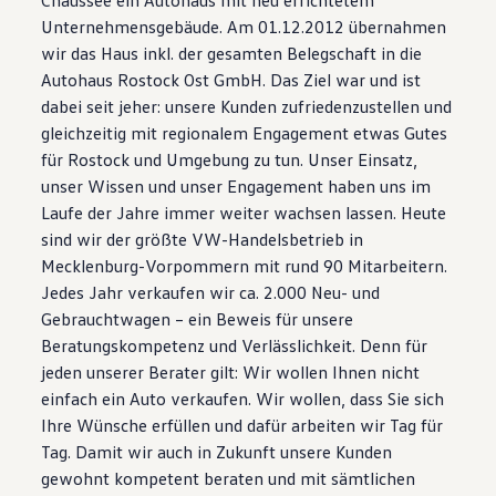
Magazin
Unternehmensgebäude. Am 01.12.2012 übernahmen
Lifestyle
wir das Haus inkl. der gesamten Belegschaft in die
Transport
Familie
Autohaus Rostock Ost GmbH. Das Ziel war und ist
Elektromobilität
dabei seit jeher: unsere Kunden zufriedenzustellen und
Volkswagen R
gleichzeitig mit regionalem Engagement etwas Gutes
Pannen- und Unfallhilfe
Volkswagen Kundenbetreuung
für Rostock und Umgebung zu tun. Unser Einsatz,
unser Wissen und unser Engagement haben uns im
Laufe der Jahre immer weiter wachsen lassen. Heute
sind wir der größte VW-Handelsbetrieb in
Mecklenburg-Vorpommern mit rund 90 Mitarbeitern.
Jedes Jahr verkaufen wir ca. 2.000 Neu- und
Gebrauchtwagen – ein Beweis für unsere
Beratungskompetenz und Verlässlichkeit. Denn für
jeden unserer Berater gilt: Wir wollen Ihnen nicht
einfach ein Auto verkaufen. Wir wollen, dass Sie sich
Ihre Wünsche erfüllen und dafür arbeiten wir Tag für
Tag. Damit wir auch in Zukunft unsere Kunden
gewohnt kompetent beraten und mit sämtlichen