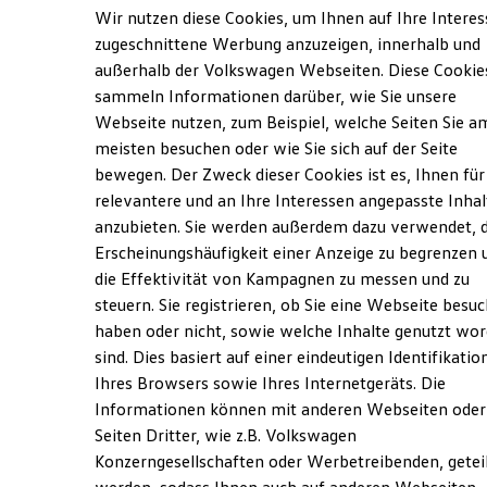
Verantwortlich für die Inhalte auf dieser Seite ist die Autohaus
Elektrofahrzeugkonzepte
Wir nutzen diese Cookies, um Ihnen auf Ihre Intere
Rostock Ost GmbH
(
Impressum & Rechtliches
)
ID. EVERY1
zugeschnittene Werbung anzuzeigen, innerhalb und
Reichweite
außerhalb der Volkswagen Webseiten. Diese Cookie
Reichweite der ID. Modelle
Reichweite im Winter
sammeln Informationen darüber, wie Sie unsere
Unsere 
Rekuperation
Webseite nutzen, zum Beispiel, welche Seiten Sie a
Laden
meisten besuchen oder wie Sie sich auf der Seite
Laden unterwegs
Laden Zuhause
bewegen. Der Zweck dieser Cookies ist es, Ihnen für
Rövershäger Chaussee 5, 18146 Rostock
Ladestationen finden
relevantere und an Ihre Interessen angepasste Inhal
Ladezeitensimulator
anzubieten. Sie werden außerdem dazu verwendet, d
Batterie
Montag
-
Freitag
06:30
-
19:00
Uhr
Sicherheit
Erscheinungshäufigkeit einer Anzeige zu begrenzen 
Samstag
08:00
-
13:00
Uhr
Garantie und Lebensdauer
die Effektivität von Kampagnen zu messen und zu
Nachhaltigkeit
Sonntag
Geschlossen
steuern. Sie registrieren, ob Sie eine Webseite besuc
Technologie
Kosten und Kauf
haben oder nicht, sowie welche Inhalte genutzt wo
Verbrauchskosten
info@vw-rostock.de
sind. Dies basiert auf einer eindeutigen Identifikatio
Kaufoptionen
Ihres Browsers sowie Ihres Internetgeräts. Die
E-Auto-Förderung
+49 381 65020
Software und Konnektivität
Informationen können mit anderen Webseiten oder
Die ID. Software 6
Seiten Dritter, wie z.B. Volkswagen
ID. Software Versionen und Updates
Konzerngesellschaften oder Werbetreibenden, getei
Digitale Extras
Ansprechpartner
Schnittstellen zu Ihrem ID.