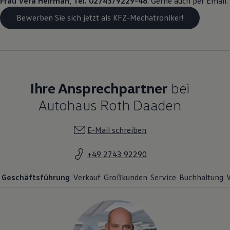
Frau Vera Heirman
,
Tel. 02743/9229-48
. Gerne auch per Email.
Bewerben Sie sich jetzt als KFZ-Mechatroniker!
Ihre Ansprechpartner
bei
Autohaus Roth Daaden
E-Mail schreiben
+49 2743 92290
Geschäftsführung
Verkauf
Großkunden
Service
Buchhaltung