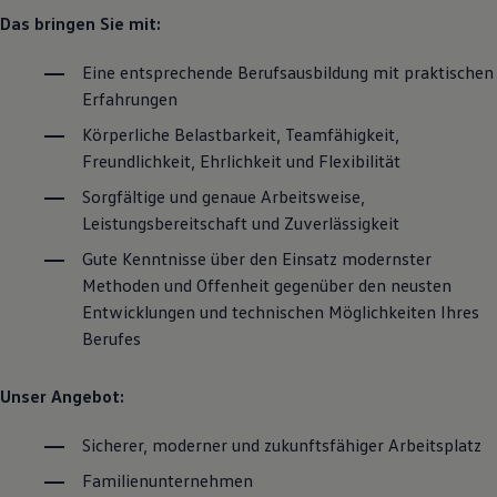
Magazin
Das bringen Sie mit:
Lifestyle
Transport
Eine entsprechende Berufsausbildung mit praktischen
Familie
Erfahrungen
Elektromobilität
Volkswagen R
Körperliche Belastbarkeit, Teamfähigkeit,
Pannen- und Unfallhilfe
Volkswagen Kundenbetreuung
Freundlichkeit, Ehrlichkeit und Flexibilität
Sorgfältige und genaue Arbeitsweise,
Leistungsbereitschaft und Zuverlässigkeit
Gute Kenntnisse über den Einsatz modernster
Methoden und Offenheit gegenüber den neusten
Entwicklungen und technischen Möglichkeiten Ihres
Berufes
Unser Angebot:
Sicherer, moderner und zukunftsfähiger Arbeitsplatz
Familienunternehmen