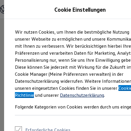
Modelle und Konfigurator
Cookie Einstellungen
Konfigurator
Modelle vergleichen
Konfiguration laden
Zum
Zum
Autosuche
Wir nutzen Cookies, um Ihnen die bestmögliche Nutzung
Hauptinhalt
Footer
Elektroautos
springen
springen
unserer Webseite zu ermöglichen und unsere Kommunika
ENERGY Sondermodelle
Nutzfahrzeuge
mit Ihnen zu verbessern. Wir berücksichtigen hierbei Ihr
SUV und CUV
Präferenzen und verarbeiten Daten für Marketing, Analyt
Familienautos
Personalisierung nur, wenn Sie uns Ihre Einwilligung gebe
Kombis
Kompaktwagen
Diese können Sie jederzeit mit Wirkung für die Zukunft i
Sportwagen
Cookie Manager (Meine Präferenzen verwalten) in der
Schnell verfügbare Fahrzeuge
Angebote und Produkte
Datenschutzerklärung widerrufen. Weitere Informatione
Aktuelle Angebote
unseren eingesetzten Cookies finden Sie in unserer
Cooki
E-Auto-Förderung
Richtlinie
und unserer
Datenschutzerklärung
.
Volkswagen Marktplatz
Die ENERGY Sondermodelle
Folgende Kategorien von Cookies werden durch uns einge
Junge Gebrauchtwagen und Gebrauchtwagen
Volkswagen Zertifizierte Gebrauchtwagen
Elektromobilität bei Gebrauchtwagen
Zubehör- und Serviceangebote
Saisonangebote
Erforderliche Cookies