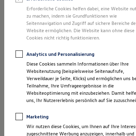
Reifenpakete
Leasing
Erforderliche Cookies helfen dabei, eine Website nu
Leasing-Angebote
zu machen, indem sie Grundfunktionen wie
Steigen Sie jetzt ein
in
Gebrauchtwagen Leasing
Seitennavigation und Zugriff auf sichere Bereiche de
Junge Gebrauchtwagen-Leasing
Elektroauto Leasing
Website ermöglichen. Die Website kann ohne diese
unser Team
Kleinwagen-Leasing
Cookies nicht richtig funktionieren.
Leasing ohne Anzahlung
Finanzierung
Autokredit mit Schlussrate
Analytics und Personalisierung
Versicherungen und Garantien
Kfz-Versicherung
Diese Cookies sammeln Informationen über Ihre
Restschuldversicherungen
Websitenutzung (beispielsweise Seitenaufrufe,
(
Impressum & Rechtliches
)
Garantien
Verweildauer je Seite, Klicks) und ermöglichen uns b
Wartungsverträge
Wir bieten zum
Geschäftskunden
Teilnahme, Ihre Umfrageergebnisse in die
Professional Class bei Volkswagen
Websiteoptimierung mit einzubeziehen. Damit helfe
Ausbildungsstart am
Großkunden
uns, Ihr Nutzererlebnis persönlich auf Sie zuzuschne
Behörden
01.09.2026 folgende
Direktkunden
Sonderfahrzeuge
Ausbildungsplätze an:
Marketing
Anpfiff zum Gewinn
Elektromobilität
Wir nutzen diese Cookies, um Ihnen auf Ihre Intere
Elektroautos
KFZ-Mechatroniker/in
zugeschnittene Werbung anzuzeigen, innerhalb und
ID. Tutorials