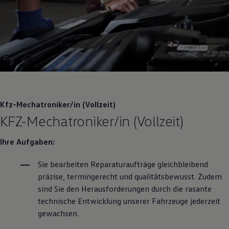
Motorenöl und Flüssigkeiten
Räder und Reifen
Pannen- und Unfallhilfe
Economy Service
Volkswagen Teile
Zubehör
Modellspezifisches Zubehör
Schutz und Pflege
Transport
Entertainment und Elektronik
Individualisieren
Kfz-Mechatroniker/in (Vollzeit)
Wallbox und Ladekabel
KFZ-Mechatroniker/in (Vollzeit)
Digitale Extras
Dienste für Ihr Modell finden
Volkswagen Apps, Login und Shop
Ihre Aufgaben:
Handy und Fahrzeug verbinden
Updates für Software, Karten und Radio
Sie bearbeiten Reparaturaufträge gleichbleibend
Über Ihr Auto
Vorgängermodelle
präzise, termingerecht und qualitätsbewusst. Zudem
Kundeninformationen
sind Sie den Herausforderungen durch die rasante
Volkswagen Kundenbetreuung
technische Entwicklung unserer Fahrzeuge jederzeit
Warn- und Kontrollleuchten
Assistenzsysteme
gewachsen.
Digitale Betriebsanleitung
Live Beratung