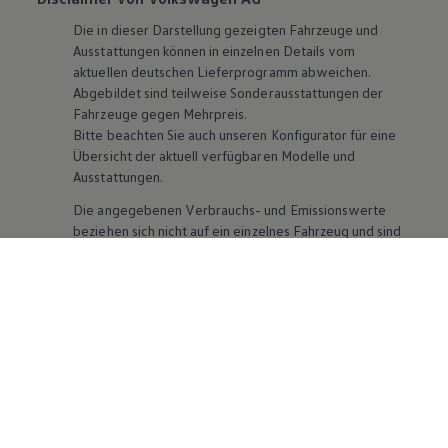
Die in dieser Darstellung gezeigten Fahrzeuge und
Ausstattungen können in einzelnen Details vom
aktuellen deutschen Lieferprogramm abweichen.
Abgebildet sind teilweise Sonderausstattungen der
Fahrzeuge gegen Mehrpreis.
Bitte beachten Sie auch unseren Konfigurator für eine
Übersicht der aktuell verfügbaren Modelle und
Ausstattungen.
Die angegebenen Verbrauchs- und Emissionswerte
beziehen sich nicht auf ein einzelnes Fahrzeug und sind
nicht Bestandteil des Angebots, sondern dienen allein
Vergleichszwecken zwischen den verschiedenen
Fahrzeugtypen. Zusatzausstattungen und
Zubehör
(Anbauteile, Reifenformat usw.) können relevante
Fahrzeugparameter, wie
z. B.
Gewicht, Rollwiderstand
und Aerodynamik verändern und neben Witterungs-
und Verkehrsbedingungen sowie dem individuellen
Fahrverhalten den Kraftstoffverbrauch, den
Stromverbrauch, die CO₂-Emissionen und die
Fahrleistungswerte eines Fahrzeugs beeinflussen.