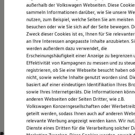
Automobilkauffrau/mann
Elektrofahrzeugkonzepte
außerhalb der Volkswagen Webseiten. Diese Cookie
ID. EVERY1
Fachkraft für Lagerlogistik
sammeln Informationen darüber, wie Sie unsere We
Reichweite
Fachlagerist/in
nutzen, zum Beispiel, welche Seiten Sie am meisten
Reichweite der ID. Modelle
Reichweite im Winter
Karosseriebauer/in
besuchen oder wie Sie sich auf der Seite bewegen. D
Rekuperation
Zweck dieser Cookies ist es, Ihnen für Sie relevante
Fahrzeuglackierer/in
Laden
an Ihre Interessen angepasste Inhalte anzubieten. S
Laden unterwegs
Laden Zuhause
werden außerdem dazu verwendet, die
Wir freuen uns über Deine Bewerbung!
Ladestationen finden
Erscheinungshäufigkeit einer Anzeige zu begrenzen 
Ladezeitensimulator
Effektivität von Kampagnen zu messen und zu steue
Batterie
Autohaus Roth
Sicherheit
registrieren, ob Sie eine Webseite besucht haben od
Hachenburger Straße 76
Garantie und Lebensdauer
nicht, sowie welche Inhalte genutzt worden sind. Di
Nachhaltigkeit
57567 Daaden
basiert auf einer eindeutigen Identifikation Ihres B
Technologie
Tel:
02743 / 92 29-0
Kosten und Kauf
sowie Ihres Internetgeräts. Die Informationen kön
Verbrauchskosten
Fax:
02743 / 92 29-44
anderen Webseiten oder Seiten Dritter, wie z.B.
Kaufoptionen
Volkswagen Konzerngesellschaften oder Werbetrei
E-Auto-Förderung
E-Mail:
info@autohaus-roth.de
Software und Konnektivität
geteilt werden, sodass Ihnen auch auf anderen Web
Die ID. Software 6
relevante Werbung angezeigt werden kann. Wir nut
ID. Software Versionen und Updates
Dienste eines Dritten für die Verarbeitung solcher D
Digitale Extras
Schnittstellen zu Ihrem ID.