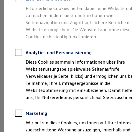
Reifenpakete
Leasing
Erforderliche Cookies helfen dabei, eine Website nu
Leasing-Angebote
zu machen, indem sie Grundfunktionen wie
Ihr Begleiter für Alltag
Gebrauchtwagen Leasing
Seitennavigation und Zugriff auf sichere Bereiche de
Junge Gebrauchtwagen-Leasing
Elektroauto Leasing
Website ermöglichen. Die Website kann ohne diese
und Freizeit.
Der T-
Kleinwagen-Leasing
Cookies nicht richtig funktionieren.
Leasing ohne Anzahlung
Cross.
Finanzierung
Autokredit mit Schlussrate
Analytics und Personalisierung
Versicherungen und Garantien
Kfz-Versicherung
Diese Cookies sammeln Informationen über Ihre
Restschuldversicherungen
Websitenutzung (beispielsweise Seitenaufrufe,
Garantien
Verweildauer je Seite, Klicks) und ermöglichen uns b
Wartungsverträge
Geschäftskunden
Teilnahme, Ihre Umfrageergebnisse in die
Professional Class bei Volkswagen
Websiteoptimierung mit einzubeziehen. Damit helfe
Großkunden
uns, Ihr Nutzererlebnis persönlich auf Sie zuzuschne
Behörden
Direktkunden
Sonderfahrzeuge
Marketing
Anpfiff zum Gewinn
(
Impressum & Rechtliches
)
Elektromobilität
Wir nutzen diese Cookies, um Ihnen auf Ihre Intere
Elektroautos
zugeschnittene Werbung anzuzeigen, innerhalb und
ID. Tutorials