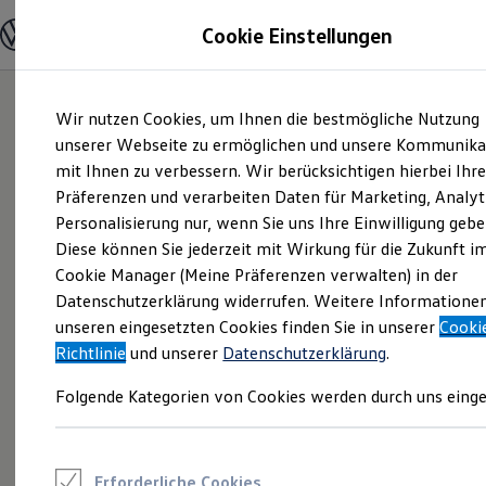
Modelle und Konfigurator
Cookie Einstellungen
Konfigurator
Modelle vergleichen
Konfiguration laden
Zum
Zum
Autosuche
Wir nutzen Cookies, um Ihnen die bestmögliche Nutzung
Hauptinhalt
Footer
Elektroautos
springen
springen
unserer Webseite zu ermöglichen und unsere Kommunika
ENERGY Sondermodelle
Nutzfahrzeuge
mit Ihnen zu verbessern. Wir berücksichtigen hierbei Ihr
SUV und CUV
Präferenzen und verarbeiten Daten für Marketing, Analyt
Familienautos
Personalisierung nur, wenn Sie uns Ihre Einwilligung gebe
Kombis
Kompaktwagen
Diese können Sie jederzeit mit Wirkung für die Zukunft i
Sportwagen
Cookie Manager (Meine Präferenzen verwalten) in der
Schnell verfügbare Fahrzeuge
Angebote und Produkte
Datenschutzerklärung widerrufen. Weitere Informatione
Aktuelle Angebote
unseren eingesetzten Cookies finden Sie in unserer
Cooki
E-Auto-Förderung
Richtlinie
und unserer
Datenschutzerklärung
.
Volkswagen Marktplatz
Die ENERGY Sondermodelle
Folgende Kategorien von Cookies werden durch uns einge
Junge Gebrauchtwagen und Gebrauchtwagen
Volkswagen Zertifizierte Gebrauchtwagen
Elektromobilität bei Gebrauchtwagen
Zubehör- und Serviceangebote
Saisonangebote
Erforderliche Cookies