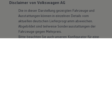
Disclaimer von Volkswagen AG
Die in dieser Darstellung gezeigten Fahrzeuge und
Ausstattungen können in einzelnen Details vom
aktuellen deutschen Lieferprogramm abweichen.
Abgebildet sind teilweise Sonderausstattungen der
Fahrzeuge gegen Mehrpreis.
Bitte beachten Sie auch unseren Konfigurator für eine
Übersicht der aktuell verfügbaren Modelle und
Ausstattungen.
Die angegebenen Verbrauchs- und Emissionswerte
beziehen sich nicht auf ein einzelnes Fahrzeug und sind
nicht Bestandteil des Angebots, sondern dienen allein
Vergleichszwecken zwischen den verschiedenen
Fahrzeugtypen. Zusatzausstattungen und
Zubehör
(Anbauteile, Reifenformat usw.) können relevante
Fahrzeugparameter, wie
z. B.
Gewicht, Rollwiderstand
und Aerodynamik verändern und neben Witterungs-
und Verkehrsbedingungen sowie dem individuellen
Fahrverhalten den Kraftstoffverbrauch, den
Stromverbrauch, die CO₂-Emissionen und die