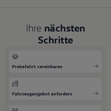
Magazin
Lifestyle
Transport
Familie
Elektromobilität
Ihre
nächsten
Volkswagen R
Pannen- und Unfallhilfe
Volkswagen Kundenbetreuung
Schritte
Probefahrt vereinbaren
Fahrzeugangebot anfordern