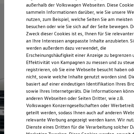
Elektrofahrzeugkonzepte
außerhalb der Volkswagen Webseiten. Diese Cookie
ID. EVERY1
sammeln Informationen darüber, wie Sie unsere We
Reichweite
nutzen, zum Beispiel, welche Seiten Sie am meisten
Reichweite der ID. Modelle
Reichweite im Winter
besuchen oder wie Sie sich auf der Seite bewegen. D
Rekuperation
Zweck dieser Cookies ist es, Ihnen für Sie relevante
Laden
an Ihre Interessen angepasste Inhalte anzubieten. S
Laden unterwegs
Laden Zuhause
werden außerdem dazu verwendet, die
Ladestationen finden
Erscheinungshäufigkeit einer Anzeige zu begrenzen 
Ladezeitensimulator
Effektivität von Kampagnen zu messen und zu steue
Batterie
Sicherheit
registrieren, ob Sie eine Webseite besucht haben od
Garantie und Lebensdauer
nicht, sowie welche Inhalte genutzt worden sind. Di
Nachhaltigkeit
basiert auf einer eindeutigen Identifikation Ihres B
Technologie
Kosten und Kauf
sowie Ihres Internetgeräts. Die Informationen kön
Verbrauchskosten
anderen Webseiten oder Seiten Dritter, wie z.B.
Kaufoptionen
Volkswagen Konzerngesellschaften oder Werbetrei
E-Auto-Förderung
Software und Konnektivität
geteilt werden, sodass Ihnen auch auf anderen Web
Die ID. Software 6
relevante Werbung angezeigt werden kann. Wir nut
ID. Software Versionen und Updates
Dienste eines Dritten für die Verarbeitung solcher D
Digitale Extras
Schnittstellen zu Ihrem ID.