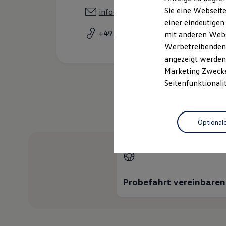
Elektrofahrzeugkonzepte
Sie eine Webseite
info@autohausscholl.de
ID. EVERY1
einer eindeutigen
Reichweite
Reichweite der ID. Modelle
+49 5322 9000
mit anderen Webse
Reichweite im Winter
Werbetreibenden,
Rekuperation
angezeigt werden 
Laden
Laden unterwegs
Marketing Zwecken
Laden Zuhause
Seitenfunktionali
Ladestationen finden
Ladezeitensimulator
Batterie
Wie kö
Sicherheit
Optional
Garantie und Lebensdauer
Nachhaltigkeit
Technologie
Kosten und Kauf
Verbrauchskosten
Kaufoptionen
E-Auto-Förderung
Probefahrt vereinbaren
Software und Konnektivität
Die ID. Software 6
ID. Software Versionen und Updates
Digitale Extras
Schnittstellen zu Ihrem ID.