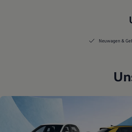
Hybridautos
Marke und Erlebnis
Volkswagen R und R Experience
R-Modelle
R Experience
Driving Experience
Volkswagen entdecken
Neuwagen &
Ge
Werkbesichtigung
Factory visit
Lifestyle Shop
T-Roc Kollektion
Golf Kollektion
ID. Kollektion
Un
Volkswagen Kollektion
R-Kollektion
GTI Kollektion
Fußball Drop
we drive football
#wedriveproud
Besitzer und Service
myVolkswagen
Software Updates
Service und Ersatzteile
Inspektion und HU/AU
Reparaturen und Checks