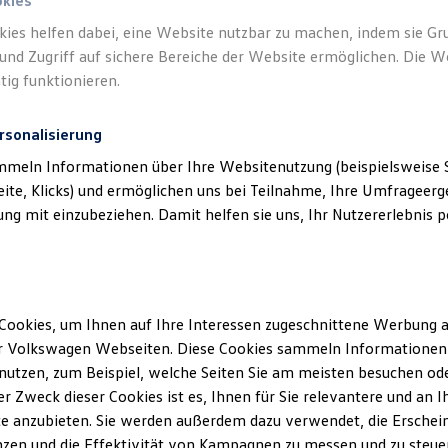
okies
kies helfen dabei, eine Website nutzbar zu machen, indem sie G
Verantwort
und Zugriff auf sichere Bereiche der Website ermöglichen. Die W
GmbH
(
Im
tig funktionieren.
rsonalisierung
mmeln Informationen über Ihre Websitenutzung (beispielsweise S
eite, Klicks) und ermöglichen uns bei Teilnahme, Ihre Umfrageerge
g mit einzubeziehen. Damit helfen sie uns, Ihr Nutzererlebnis pe
Cookies, um Ihnen auf Ihre Interessen zugeschnittene Werbung a
Unsere Abteilungen
r Volkswagen Webseiten. Diese Cookies sammeln Informationen 
utzen, zum Beispiel, welche Seiten Sie am meisten besuchen oder
Montag
-
Freitag
07:30
-
17:00
Uhr
r Zweck dieser Cookies ist es, Ihnen für Sie relevantere und an I
Samstag
Geschlossen
e anzubieten. Sie werden außerdem dazu verwendet, die Erschein
Sonntag
Geschlossen
zen und die Effektivität von Kampagnen zu messen und zu steuern