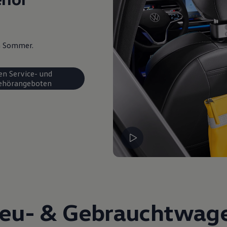
en Sommer.
en Service- und
ehörangeboten
eu- &
Gebrauchtwag