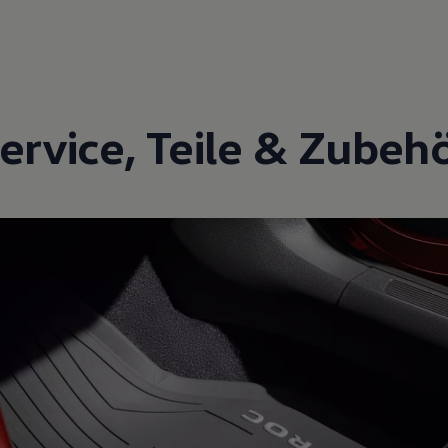
ervice
,
Teile
&
Zubeh