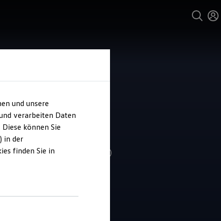
hen und unsere
und Service
 und verarbeiten Daten
ohaus Scholl
. Diese können Sie
 in der
es finden Sie in
4.8
|
160 Bewertungen