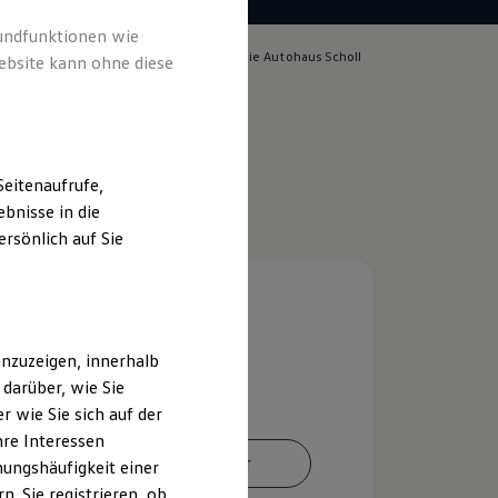
rundfunktionen wie
lich für die Inhalte auf dieser Seite ist die Autohaus Scholl
ebsite kann ohne diese
pressum & Rechtliches
)
eitenaufrufe,
bnisse in die
rsönlich auf Sie
nzuzeigen, innerhalb
darüber, wie Sie
 wie Sie sich auf der
hre Interessen
Ansprechpartner
ungshäufigkeit einer
. Sie registrieren, ob