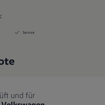
k
Service
ote
üft und für
Volkswagen