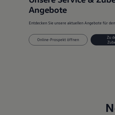
Magazin
Angebote
Lifestyle
Transport
Familie
Entdecken Sie unsere aktuellen Angebote für d
Elektromobilität
Volkswagen R
Pannen- und Unfallhilfe
Volkswagen Kundenbetreuung
Zu d
Online-Prospekt öffnen
Zub
N