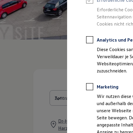
Erforderliche Co
Reifenpakete
Leasing
Erforderliche Coo
Leasing-Angebote
Seitennavigation 
Gebrauchtwagen Leasing
Cookies nicht rich
Junge Gebrauchtwagen-Leasing
Elektroauto Leasing
Kleinwagen-Leasing
Analytics und Pe
Leasing ohne Anzahlung
Finanzierung
Diese Cookies sa
Autokredit mit Schlussrate
Versicherungen und Garantien
Verweildauer je S
Kfz-Versicherung
Websiteoptimierun
Restschuldversicherungen
zuzuschneiden.
Garantien
Wartungsverträge
Geschäftskunden
Marketing
Professional Class bei Volkswagen
Großkunden
Wir nutzen diese 
Behörden
und außerhalb de
Direktkunden
Sonderfahrzeuge
unsere Webseite n
Anpfiff zum Gewinn
Seite bewegen. De
Elektromobilität
Dr-Heinr.-Jasper-Str. 59, 38667 Bad
angepasste Inhalt
Elektroautos
Harzburg
ID. Tutorials
Anzeige zu begren