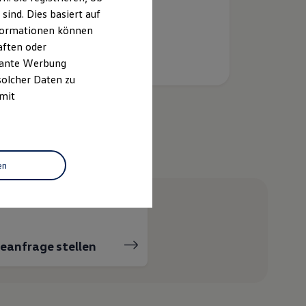
ind. Dies basiert auf
Informationen können
aften oder
evante Werbung
solcher Daten zu
 mit
helfen?
en
ceanfrage stellen