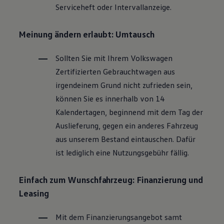
Serviceheft oder Intervallanzeige.
Magazin
Lifestyle
Transport
Meinung ändern erlaubt: Umtausch
Familie
Elektromobilität
Volkswagen R
Sollten Sie mit Ihrem
Volkswagen
Pannen- und Unfallhilfe
Zertifizierten
Gebrauchtwagen
aus
Volkswagen Kundenbetreuung
irgendeinem Grund nicht zufrieden sein,
können Sie es innerhalb von 14
Kalendertagen, beginnend mit dem Tag der
Auslieferung, gegen ein anderes Fahrzeug
aus unserem Bestand eintauschen. Dafür
ist lediglich eine Nutzungsgebühr fällig.
Einfach zum Wunschfahrzeug: Finanzierung und
Leasing
Mit dem Finanzierungsangebot samt