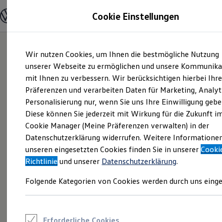
Modelle und Konfigurator
Cookie Einstellungen
Konfigurator
Modelle vergleichen
Konfiguration laden
Zum
Zum
Autosuche
Wir nutzen Cookies, um Ihnen die bestmögliche Nutzung
Hauptinhalt
Footer
Elektroautos
springen
springen
unserer Webseite zu ermöglichen und unsere Kommunika
ENERGY Sondermodelle
Nutzfahrzeuge
mit Ihnen zu verbessern. Wir berücksichtigen hierbei Ihr
SUV und CUV
Präferenzen und verarbeiten Daten für Marketing, Analyt
Familienautos
Personalisierung nur, wenn Sie uns Ihre Einwilligung gebe
Kombis
Kompaktwagen
Diese können Sie jederzeit mit Wirkung für die Zukunft i
Sportwagen
Cookie Manager (Meine Präferenzen verwalten) in der
Schnell verfügbare Fahrzeuge
Angebote und Produkte
Datenschutzerklärung widerrufen. Weitere Informatione
Aktuelle Angebote
unseren eingesetzten Cookies finden Sie in unserer
Cooki
E-Auto-Förderung
Richtlinie
und unserer
Datenschutzerklärung
.
Volkswagen Marktplatz
Die ENERGY Sondermodelle
Folgende Kategorien von Cookies werden durch uns einge
Junge Gebrauchtwagen und Gebrauchtwagen
Volkswagen Zertifizierte Gebrauchtwagen
Elektromobilität bei Gebrauchtwagen
Zubehör- und Serviceangebote
Saisonangebote
Erforderliche Cookies