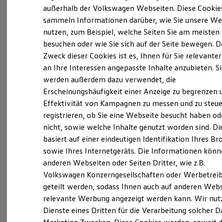
Elektrofahrzeugkonzepte
außerhalb der Volkswagen Webseiten. Diese Cookie
ID. EVERY1
sammeln Informationen darüber, wie Sie unsere We
Reichweite
(
Impressum & Rechtliches
)
nutzen, zum Beispiel, welche Seiten Sie am meisten
Reichweite der ID. Modelle
Reichweite im Winter
besuchen oder wie Sie sich auf der Seite bewegen. D
Rekuperation
Zweck dieser Cookies ist es, Ihnen für Sie relevante
Laden
an Ihre Interessen angepasste Inhalte anzubieten. S
Laden unterwegs
Laden Zuhause
werden außerdem dazu verwendet, die
Ladestationen finden
Ganz selbstverständlich.
Das
Erscheinungshäufigkeit einer Anzeige zu begrenzen 
Ladezeitensimulator
Effektivität von Kampagnen zu messen und zu steue
Batterie
Gebrauchtwagen
-
Sicherheit
registrieren, ob Sie eine Webseite besucht haben od
Leistungsversprechen.
Garantie und Lebensdauer
nicht, sowie welche Inhalte genutzt worden sind. Di
Nachhaltigkeit
basiert auf einer eindeutigen Identifikation Ihres B
Technologie
Kosten und Kauf
Rundum sicher: der 360°
Gebrauchtwagen
-
sowie Ihres Internetgeräts. Die Informationen kön
Verbrauchskosten
Check
anderen Webseiten oder Seiten Dritter, wie z.B.
Kaufoptionen
Volkswagen Konzerngesellschaften oder Werbetrei
E-Auto-Förderung
Software und Konnektivität
geteilt werden, sodass Ihnen auch auf anderen Web
Bevor ein
Volkswagen
Zertifizierter
Die ID. Software 6
relevante Werbung angezeigt werden kann. Wir nut
Gebrauchtwagen
an unsere Kunden
ID. Software Versionen und Updates
Dienste eines Dritten für die Verarbeitung solcher D
Digitale Extras
übergeben wird, prüfen wir den Zustand
Schnittstellen zu Ihrem ID.