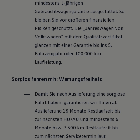
mindestens 1-jährigen
Motorenöl und Flüssigkeiten
Räder und Reifen
Gebrauchtwagengarantie ausgestattet. So
Pannen- und Unfallhilfe
bleiben Sie vor größeren finanziellen
Economy Service
Volkswagen Teile
Risiken geschützt. Die „Jahreswagen von
Zubehör
Volkswagen
“ mit dem Qualitätszertifikat
Modellspezifisches Zubehör
Schutz und Pflege
glänzen mit einer Garantie bis ins 5.
Transport
Fahrzeugjahr oder 100.000 km
Entertainment und Elektronik
Individualisieren
Laufleistung.
Wallbox und Ladekabel
Digitale Extras
Dienste für Ihr Modell finden
Sorglos fahren mit: Wartungsfreiheit
Volkswagen Apps, Login und Shop
Handy und Fahrzeug verbinden
Damit Sie nach Auslieferung eine sorglose
Updates für Software, Karten und Radio
Über Ihr Auto
Fahrt haben, garantieren wir Ihnen ab
Vorgängermodelle
Auslieferung 18 Monate Restlaufzeit bis
Kundeninformationen
Volkswagen Kundenbetreuung
zur nächsten
HU/AU
und mindestens 6
Warn- und Kontrollleuchten
Monate bzw. 7.500 km Restlaufzeit bis
Assistenzsysteme
Digitale Betriebsanleitung
zum nächsten Servicetermin laut
Live Beratung