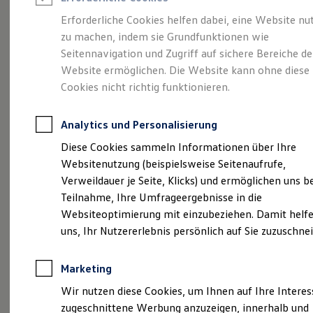
Reifenpakete
Leasing
Erforderliche Cookies helfen dabei, eine Website nu
Leasing-Angebote
zu machen, indem sie Grundfunktionen wie
Gepflegt, geprüft und
Gebrauchtwagen Leasing
Seitennavigation und Zugriff auf sichere Bereiche de
Junge Gebrauchtwagen-Leasing
Elektroauto Leasing
Website ermöglichen. Die Website kann ohne diese
für gut befunden.
Kleinwagen-Leasing
Cookies nicht richtig funktionieren.
Leasing ohne Anzahlung
Volkswagen
Finanzierung
Autokredit mit Schlussrate
Analytics und Personalisierung
Versicherungen und Garantien
Zertifizierte
Kfz-Versicherung
Diese Cookies sammeln Informationen über Ihre
Restschuldversicherungen
Websitenutzung (beispielsweise Seitenaufrufe,
Garantien
Gebrauchtwagen.
Verweildauer je Seite, Klicks) und ermöglichen uns b
Wartungsverträge
Geschäftskunden
Teilnahme, Ihre Umfrageergebnisse in die
Professional Class bei Volkswagen
Websiteoptimierung mit einzubeziehen. Damit helfe
Großkunden
uns, Ihr Nutzererlebnis persönlich auf Sie zuzuschne
Behörden
Direktkunden
Sonderfahrzeuge
Marketing
Anpfiff zum Gewinn
Elektromobilität
Wir nutzen diese Cookies, um Ihnen auf Ihre Intere
Elektroautos
zugeschnittene Werbung anzuzeigen, innerhalb und
ID. Tutorials