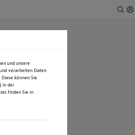
hen und unsere
 und verarbeiten Daten
. Diese können Sie
 in der
es finden Sie in