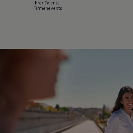
Ihrer Talente
Magazin
Firmenevents
Lifestyle
Transport
Familie
Elektromobilität
Volkswagen R
Pannen- und Unfallhilfe
Volkswagen Kundenbetreuung