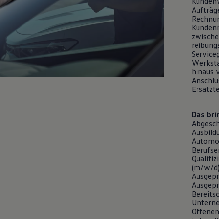
Kundenw
Aufträge
Rechnun
Kundenmo
zwische
reibung
Service
Werksta
hinaus 
Anschlu
Ersatzt
Das bri
Abgesch
Ausbildu
Automo
Berufse
Qualifi
(m/w/d) 
Ausgepr
Ausgepr
Bereits
Unterne
Offenen