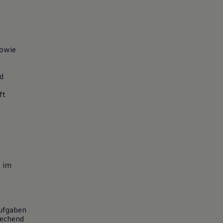
sowie
nd
ft
t
b im
ufgaben
rechend