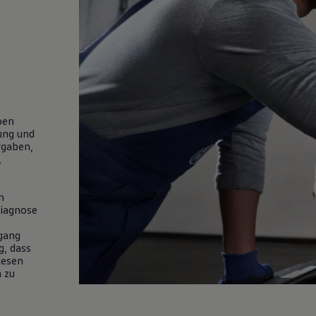
ben
ung und
rgaben,
,
n
Diagnose
gang
g, dass
iesen
 zu