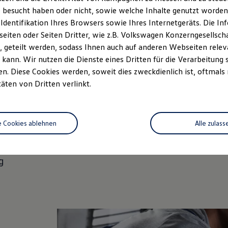
 besucht haben oder nicht, sowie welche Inhalte genutzt worden s
ung@vw-nordharz.de
 Identifikation Ihres Browsers sowie Ihres Internetgeräts. Die 
iten oder Seiten Dritter, wie z.B. Volkswagen Konzerngesellsch
nen unserer Standorte.
 geteilt werden, sodass Ihnen auch auf anderen Webseiten rel
kann. Wir nutzen die Dienste eines Dritten für die Verarbeitung 
Söhne OHG
. Diese Cookies werden, soweit dies zweckdienlich ist, oftmals
r. 11b
täten von Dritten verlinkt.
e Cookies ablehnen
Alle zulass
GmbH
r-Straße 59
g