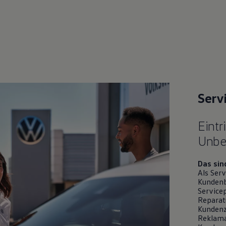
Serv
Eintr
Unbef
Das sin
Als Ser
Kundenb
Service
Reparatu
Kundenz
Reklama