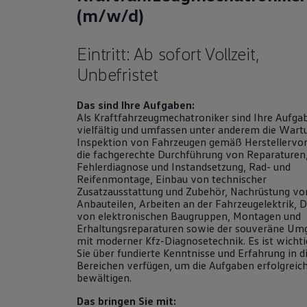
Hybridautos
(m/w/d)
Marke und Erlebnis
Volkswagen R und R Experience
R-Modelle
Eintritt: Ab sofort Vollzeit,
R Experience
Unbefristet
Driving Experience
Volkswagen entdecken
Werkbesichtigung
Das sind Ihre Aufgaben:
Factory visit
Als Kraftfahrzeugmechatroniker sind Ihre Aufga
Lifestyle Shop
vielfältig und umfassen unter anderem die Wart
T-Roc Kollektion
Inspektion von Fahrzeugen gemäß Herstellervo
Golf Kollektion
die fachgerechte Durchführung von Reparaturen
ID. Kollektion
Fehlerdiagnose und Instandsetzung, Rad- und
Volkswagen Kollektion
Reifenmontage, Einbau von technischer
R-Kollektion
Zusatzausstattung und
Zubehör
, Nachrüstung vo
GTI Kollektion
Anbauteilen, Arbeiten an der Fahrzeugelektrik, 
Fußball Drop
von elektronischen Baugruppen, Montagen und
we drive football
Erhaltungsreparaturen sowie der souveräne Um
#wedriveproud
mit moderner Kfz-Diagnosetechnik. Es ist wichti
Besitzer und Service
Sie über fundierte Kenntnisse und Erfahrung in d
myVolkswagen
Bereichen verfügen, um die Aufgaben erfolgreich
Software Updates
bewältigen.
Service und Ersatzteile
Inspektion und HU/AU
Das bringen Sie mit:
Reparaturen und Checks