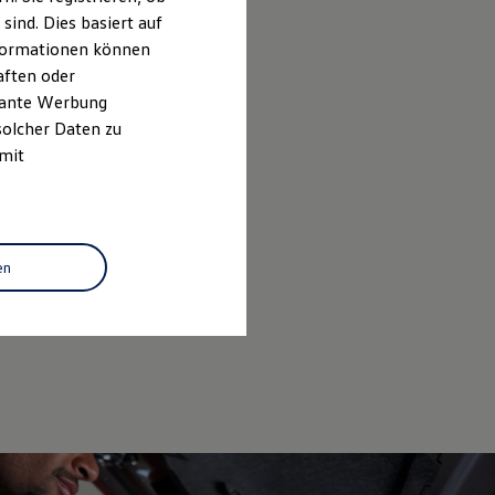
ind. Dies basiert auf
Informationen können
aften oder
evante Werbung
solcher Daten zu
 mit
en