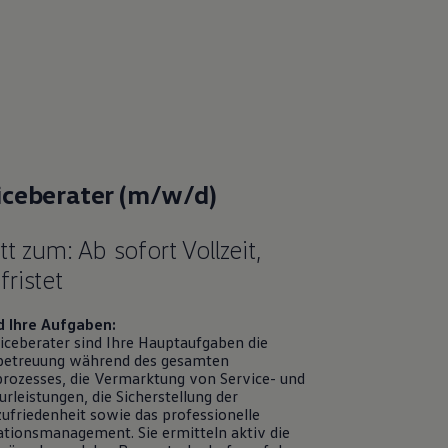
iceberater (m/w/d)
itt zum: Ab sofort Vollzeit,
ristet
d Ihre Aufgaben:
viceberater sind Ihre Hauptaufgaben die
etreuung während des gesamten
prozesses, die Vermarktung von
Service
- und
rleistungen, die Sicherstellung der
ufriedenheit sowie das professionelle
tionsmanagement. Sie ermitteln aktiv die