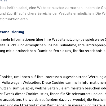
okies
kies helfen dabei, eine Website nutzbar zu machen, indem sie G
und Zugriff auf sichere Bereiche der Website ermöglichen. Die W
tig funktionieren.
rsonalisierung
mmeln Informationen über Ihre Websitenutzung (beispielsweise S
eite, Klicks) und ermöglichen uns bei Teilnahme, Ihre Umfrageerge
g mit einzubeziehen. Damit helfen sie uns, Ihr Nutzererlebnis pe
Cookies, um Ihnen auf Ihre Interessen zugeschnittene Werbung a
r Volkswagen Webseiten. Diese Cookies sammeln Informationen 
utzen, zum Beispiel, welche Seiten Sie am meisten besuchen oder
an
r Zweck dieser Cookies ist es, Ihnen für Sie relevantere und an I
e anzubieten. Sie werden außerdem dazu verwendet, die Erschein
 an Herrn Axel Mrozek
zen und die Effektivität von Kampagnen zu messen und zu steuern