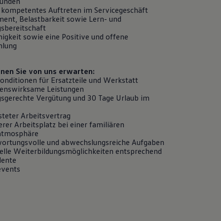
Kunden
 kompetentes Auftreten im Servicegeschäft
ent, Belastbarkeit sowie Lern- und
gsbereitschaft
igkeit sowie eine Positive und offene
hlung
nen Sie von uns erwarten:
onditionen für Ersatzteile und Werkstatt
enswirksame Leistungen
gsgerechte Vergütung und 30 Tage Urlaub im
steter Arbeitsvertrag
erer Arbeitsplatz bei einer familiären
atmosphäre
ortungsvolle und abwechslungsreiche Aufgaben
uelle Weiterbildungsmöglichkeiten entsprechend
lente
events