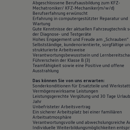
Abgeschlossene Berufsausbildung zum KFZ-
Motorenöl und Flüssigkeiten
Mechatroniker/ KFZ-Mechaniker(m/w/d)
Räder und Reifen
Berufserfahrung erwünscht
Pannen- und Unfallhilfe
Erfahrung in computergestützter Reparatur und
Economy Service
Wartung
Volkswagen Teile
Gute Kenntnisse der aktuellen Fahrzeugtechnik 
Zubehör
der Diagnose- und Testgeräte
Modellspezifisches Zubehör
Hohes Engagement und Freude am „Schrauben“
Schutz und Pflege
Selbstständige, kundenorientierte, sorgfältige u
Transport
strukturierte Arbeitsweise
Entertainment und Elektronik
Verantwortungsbewusstsein und Lernbereitscha
Individualisieren
Führerschein der Klasse B (3)
Wallbox und Ladekabel
Teamfähigkeit sowie eine Positive und offene
Digitale Extras
Ausstrahlung
Dienste für Ihr Modell finden
Volkswagen Apps, Login und Shop
Das können Sie von uns erwarten:
Handy und Fahrzeug verbinden
Sonderkonditionen für Ersatzteile und Werkstat
Updates für Software, Karten und Radio
Vermögenswirksame Leistungen
Über Ihr Auto
Leistungsgerechte Vergütung und 30 Tage Urlau
Vorgängermodelle
Jahr
Kundeninformationen
Unbefristeter Arbeitsvertrag
Volkswagen Kundenbetreuung
Ein sicherer Arbeitsplatz bei einer familiären
Warn- und Kontrollleuchten
Arbeitsatmosphäre
Assistenzsysteme
Verantwortungsvolle und abwechslungsreiche A
Digitale Betriebsanleitung
Individuelle Weiterbildungsmöglichkeiten entsp
Live Beratung