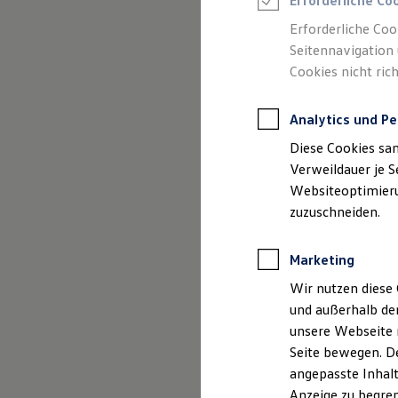
Erforderliche Co
Reifenpakete
Leasing
Erforderliche Coo
Leasing-Angebote
Seitennavigation 
Gebrauchtwagen Leasing
Cookies nicht rich
Junge Gebrauchtwagen-Leasing
Elektroauto Leasing
Kleinwagen-Leasing
Analytics und Pe
Leasing ohne Anzahlung
Finanzierung
Diese Cookies sa
Autokredit mit Schlussrate
Versicherungen und Garantien
Verweildauer je S
Kfz-Versicherung
Websiteoptimierun
Restschuldversicherungen
zuzuschneiden.
Garantien
Wartungsverträge
Geschäftskunden
Marketing
Professional Class bei Volkswagen
Großkunden
Wir nutzen diese 
Behörden
und außerhalb de
Direktkunden
Sonderfahrzeuge
unsere Webseite n
Bewerbungen
Anpfiff zum Gewinn
Seite bewegen. De
Elektromobilität
angepasste Inhalt
Elektroautos
ID. Tutorials
Bewerbungen bitte
Anzeige zu begren