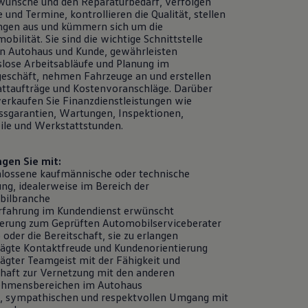
ünsche und den Reparaturbedarf, verfolgen
 und Termine, kontrollieren die Qualität, stellen
gen aus und kümmern sich um die
bilität. Sie sind die wichtige Schnittstelle
n Autohaus und Kunde, gewährleisten
slose Arbeitsabläufe und Planung im
geschäft, nehmen Fahrzeuge an und erstellen
ttaufträge und Kostenvoranschläge. Darüber
verkaufen Sie Finanzdienstleistungen wie
ssgarantien, Wartungen, Inspektionen,
eile und Werkstattstunden.
ngen Sie mit:
lossene kaufmännische oder technische
ng, idealerweise im Bereich der
bilbranche
rfahrung im Kundendienst erwünscht
zierung zum Geprüften Automobilserviceberater
oder die Bereitschaft, sie zu erlangen
ägte Kontaktfreude und Kundenorientierung
ägter Teamgeist mit der Fähigkeit und
chaft zur Vernetzung mit den anderen
hmensbereichen im Autohaus
, sympathischen und respektvollen Umgang mit