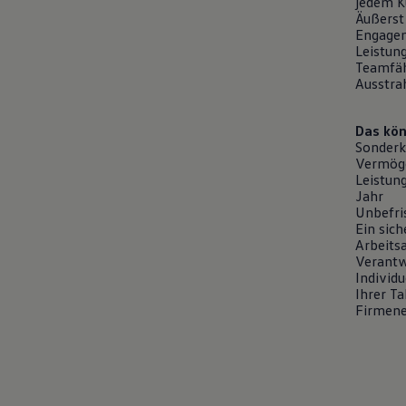
jedem 
Äußerst
Engagem
Leistun
Teamfäh
Ausstra
Das kön
Sonderk
Vermög
Leistun
Jahr
Unbefri
Ein sich
Arbeits
Verantw
Individ
Ihrer Ta
Firmen