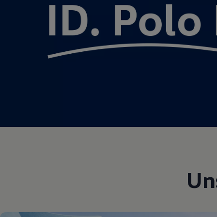
Motorenöl und Flüssigkeiten
Räder und Reifen
Pannen- und Unfallhilfe
Economy Service
Volkswagen Teile
Zubehör
Modellspezifisches Zubehör
Schutz und Pflege
Transport
Entertainment und Elektronik
Individualisieren
Wallbox und Ladekabel
Digitale Extras
Dienste für Ihr Modell finden
Volkswagen Apps, Login und Shop
Handy und Fahrzeug verbinden
Updates für Software, Karten und Radio
Über Ihr Auto
Vorgängermodelle
Un
Kundeninformationen
Volkswagen Kundenbetreuung
Warn- und Kontrollleuchten
Assistenzsysteme
Digitale Betriebsanleitung
Live Beratung