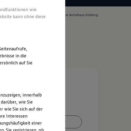
rundfunktionen wie
lich für die Inhalte auf dieser Seite ist die Autohaus Südring
ebsite kann ohne diese
pressum & Rechtliches
)
eitenaufrufe,
bnisse in die
rsönlich auf Sie
nzuzeigen, innerhalb
darüber, wie Sie
 wie Sie sich auf der
hre Interessen
Ansprechpartner
ungshäufigkeit einer
. Sie registrieren, ob