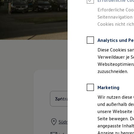
Erforderliche Co
Reifenpakete
Leasing
Erforderliche Coo
Leasing-Angebote
Seitennavigation 
Gebrauchtwagen Leasing
Cookies nicht rich
Junge Gebrauchtwagen-Leasing
Elektroauto Leasing
Kleinwagen-Leasing
Analytics und Pe
Leasing ohne Anzahlung
Finanzierung
Diese Cookies sa
Autokredit mit Schlussrate
Versicherungen und Garantien
Verweildauer je S
Kfz-Versicherung
Websiteoptimierun
Restschuldversicherungen
zuzuschneiden.
Garantien
Wartungsverträge
Geschäftskunden
Marketing
Professional Class bei Volkswagen
Großkunden
Wir nutzen diese 
Behörden
und außerhalb de
Direktkunden
Sonderfahrzeuge
unsere Webseite n
Anpfiff zum Gewinn
Seite bewegen. De
Elektromobilität
Südring 2, 31582 Nienburg
angepasste Inhalt
Elektroautos
ID. Tutorials
Anzeige zu begren