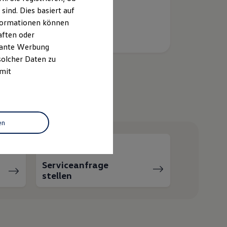
ind. Dies basiert auf
Informationen können
aften oder
evante Werbung
solcher Daten zu
 mit
helfen?
en
Serviceanfrage
stellen