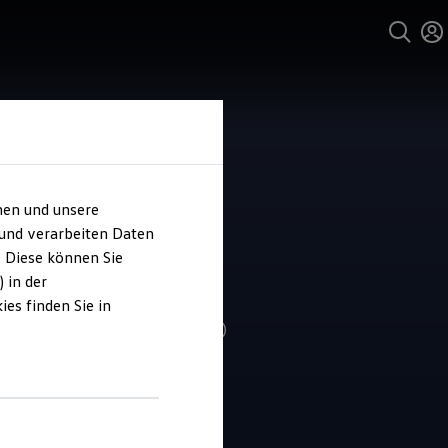
hen und unsere
und Service
 und verarbeiten Daten
ohaus Südring
. Diese können Sie
nburg
 in der
es finden Sie in
4.8
|
232 Bewertungen