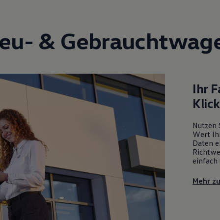
eu- &
Gebrauchtwag
Ihr 
Klic
Nutzen 
Wert Ih
Daten ei
Richtwe
einfach 
Mehr z