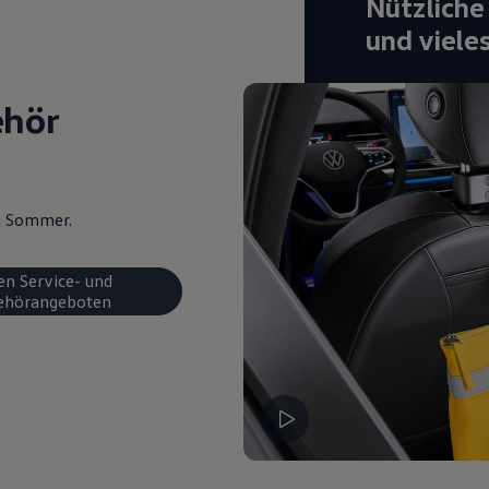
Nützliche
und viele
ehör
en Sommer.
en Service- und
ehörangeboten