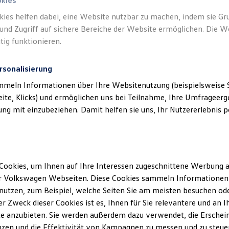
okies
kies helfen dabei, eine Website nutzbar zu machen, indem sie G
Verantwort
und Zugriff auf sichere Bereiche der Website ermöglichen. Die W
GmbH
(
Im
tig funktionieren.
rsonalisierung
mmeln Informationen über Ihre Websitenutzung (beispielsweise S
eite, Klicks) und ermöglichen uns bei Teilnahme, Ihre Umfrageerge
g mit einzubeziehen. Damit helfen sie uns, Ihr Nutzererlebnis pe
Cookies, um Ihnen auf Ihre Interessen zugeschnittene Werbung a
Unsere Abteilungen
r Volkswagen Webseiten. Diese Cookies sammeln Informationen 
utzen, zum Beispiel, welche Seiten Sie am meisten besuchen oder
Montag
-
Freitag
07:00
-
18:00
Uhr
r Zweck dieser Cookies ist es, Ihnen für Sie relevantere und an I
Samstag
Geschlossen
e anzubieten. Sie werden außerdem dazu verwendet, die Erschein
Sonntag
Geschlossen
zen und die Effektivität von Kampagnen zu messen und zu steuern