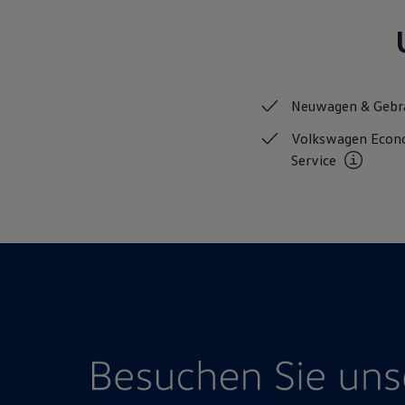
Hybridautos
Marke und Erlebnis
Volkswagen R und R Experience
R-Modelle
R Experience
Driving Experience
Neuwagen &
Gebr
Volkswagen entdecken
Werkbesichtigung
Volkswagen Eco
Factory visit
Lifestyle Shop
Service
T-Roc Kollektion
Golf Kollektion
ID. Kollektion
Volkswagen Kollektion
R-Kollektion
GTI Kollektion
Fußball Drop
we drive football
#wedriveproud
Besitzer und Service
myVolkswagen
Software Updates
Service und Ersatzteile
Inspektion und HU/AU
Reparaturen und Checks