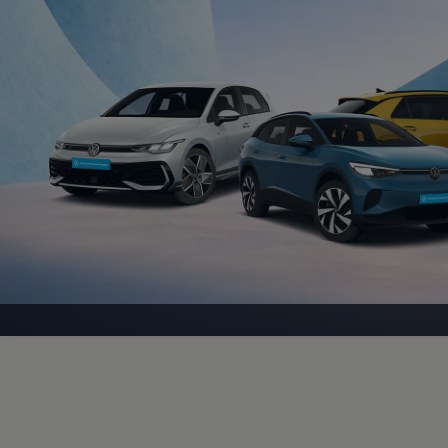
Magazin
Lifestyle
Transport
Familie
Elektromobilität
Volkswagen R
Pannen- und Unfallhilfe
Volkswagen Kundenbetreuung