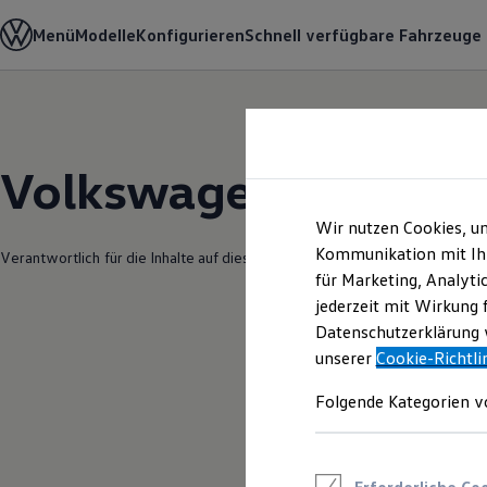
Modelle und Konfigurator
Menü
Modelle
Konfigurieren
Schnell verfügbare Fahrzeuge
Konfigurator
Modelle vergleichen
Konfiguration laden
Autosuche
Zum
Zum
Elektroautos
Hauptinhalt
Footer
ENERGY Sondermodelle
springen
springen
Nutzfahrzeuge
Volkswagen Modelle 
SUV und CUV
Familienautos
Kombis
Wir nutzen Cookies, u
Kompaktwagen
Kommunikation mit Ihn
Verantwortlich für die Inhalte auf dieser Seite ist die Autohaus Südring G
Sportwagen
für Marketing, Analyti
Schnell verfügbare Fahrzeuge
Angebote und Produkte
jederzeit mit Wirkung 
Aktuelle Angebote
Datenschutzerklärung w
E-Auto-Förderung
unserer
Cookie-Richtli
Volkswagen Marktplatz
Die ENERGY Sondermodelle
Junge Gebrauchtwagen und Gebrauchtwagen
Folgende Kategorien v
Volkswagen Zertifizierte Gebrauchtwagen
Elektromobilität bei Gebrauchtwagen
Zubehör- und Serviceangebote
Saisonangebote