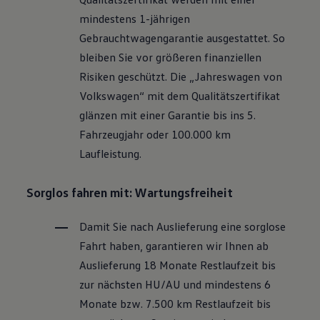
Motorenöl und Flüssigkeiten
mindestens 1-jährigen
Räder und Reifen
Pannen- und Unfallhilfe
Gebrauchtwagengarantie ausgestattet. So
Economy Service
bleiben Sie vor größeren finanziellen
Volkswagen Teile
Zubehör
Risiken geschützt. Die „Jahreswagen von
Modellspezifisches Zubehör
Volkswagen
“ mit dem Qualitätszertifikat
Schutz und Pflege
Transport
glänzen mit einer Garantie bis ins 5.
Entertainment und Elektronik
Fahrzeugjahr oder 100.000 km
Individualisieren
Wallbox und Ladekabel
Laufleistung.
Digitale Extras
Dienste für Ihr Modell finden
Volkswagen Apps, Login und Shop
Sorglos fahren mit: Wartungsfreiheit
Handy und Fahrzeug verbinden
Updates für Software, Karten und Radio
Damit Sie nach Auslieferung eine sorglose
Über Ihr Auto
Vorgängermodelle
Fahrt haben, garantieren wir Ihnen ab
Kundeninformationen
Auslieferung 18 Monate Restlaufzeit bis
Volkswagen Kundenbetreuung
Warn- und Kontrollleuchten
zur nächsten
HU/AU
und mindestens 6
Assistenzsysteme
Monate bzw. 7.500 km Restlaufzeit bis
Digitale Betriebsanleitung
Live Beratung