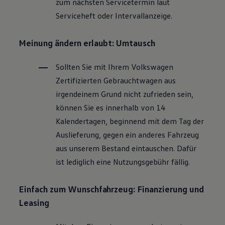
zum nächsten Servicetermin laut
Magazin
Serviceheft oder Intervallanzeige.
Lifestyle
Transport
Familie
Meinung ändern erlaubt: Umtausch
Elektromobilität
Volkswagen R
Pannen- und Unfallhilfe
Sollten Sie mit Ihrem
Volkswagen
Volkswagen Kundenbetreuung
Zertifizierten
Gebrauchtwagen
aus
irgendeinem Grund nicht zufrieden sein,
können Sie es innerhalb von 14
Kalendertagen, beginnend mit dem Tag der
Auslieferung, gegen ein anderes Fahrzeug
aus unserem Bestand eintauschen. Dafür
ist lediglich eine Nutzungsgebühr fällig.
Einfach zum Wunschfahrzeug: Finanzierung und
Leasing