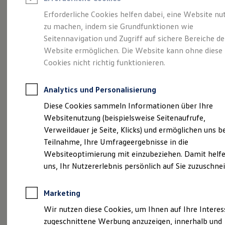
Reifenpakete
Leasing
Erforderliche Cookies helfen dabei, eine Website nu
Leasing-Angebote
zu machen, indem sie Grundfunktionen wie
Gepflegt, geprüft und
Gebrauchtwagen Leasing
Seitennavigation und Zugriff auf sichere Bereiche de
Junge Gebrauchtwagen-Leasing
Elektroauto Leasing
Website ermöglichen. Die Website kann ohne diese
für gut befunden.
Kleinwagen-Leasing
Cookies nicht richtig funktionieren.
Leasing ohne Anzahlung
Volkswagen
Finanzierung
Autokredit mit Schlussrate
Analytics und Personalisierung
Versicherungen und Garantien
Zertifizierte
Kfz-Versicherung
Diese Cookies sammeln Informationen über Ihre
Restschuldversicherungen
Websitenutzung (beispielsweise Seitenaufrufe,
Garantien
Gebrauchtwagen.
Verweildauer je Seite, Klicks) und ermöglichen uns b
Wartungsverträge
Geschäftskunden
Teilnahme, Ihre Umfrageergebnisse in die
Professional Class bei Volkswagen
Websiteoptimierung mit einzubeziehen. Damit helfe
Großkunden
uns, Ihr Nutzererlebnis persönlich auf Sie zuzuschne
Behörden
Direktkunden
Sonderfahrzeuge
Marketing
Anpfiff zum Gewinn
Elektromobilität
Wir nutzen diese Cookies, um Ihnen auf Ihre Intere
Elektroautos
zugeschnittene Werbung anzuzeigen, innerhalb und
ID. Tutorials