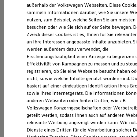
Elektrofahrzeugkonzepte
außerhalb der Volkswagen Webseiten. Diese Cookie
ID. EVERY1
sammeln Informationen darüber, wie Sie unsere We
Reichweite
nutzen, zum Beispiel, welche Seiten Sie am meisten
Reichweite der ID. Modelle
(
Impressum & Rechtliches
)
Reichweite im Winter
besuchen oder wie Sie sich auf der Seite bewegen. D
Rekuperation
Zweck dieser Cookies ist es, Ihnen für Sie relevante
Laden
an Ihre Interessen angepasste Inhalte anzubieten. S
Laden unterwegs
Laden Zuhause
werden außerdem dazu verwendet, die
Ladestationen finden
Erscheinungshäufigkeit einer Anzeige zu begrenzen 
Ladezeitensimulator
Ganz selbstverständlich.
Das
Effektivität von Kampagnen zu messen und zu steue
Batterie
Sicherheit
Gebrauchtwagen
-
registrieren, ob Sie eine Webseite besucht haben od
Garantie und Lebensdauer
nicht, sowie welche Inhalte genutzt worden sind. Di
Leistungsversprechen.
Nachhaltigkeit
basiert auf einer eindeutigen Identifikation Ihres B
Technologie
Kosten und Kauf
sowie Ihres Internetgeräts. Die Informationen kön
Verbrauchskosten
Rundum sicher: der 360°
Gebrauchtwagen
-
anderen Webseiten oder Seiten Dritter, wie z.B.
Kaufoptionen
Check
Volkswagen Konzerngesellschaften oder Werbetrei
E-Auto-Förderung
Software und Konnektivität
geteilt werden, sodass Ihnen auch auf anderen Web
Die ID. Software 6
Bevor ein
Volkswagen
Zertifizierter
relevante Werbung angezeigt werden kann. Wir nut
ID. Software Versionen und Updates
Gebrauchtwagen
an unsere Kunden
Dienste eines Dritten für die Verarbeitung solcher D
Digitale Extras
Schnittstellen zu Ihrem ID.
übergeben wird, prüfen wir den Zustand