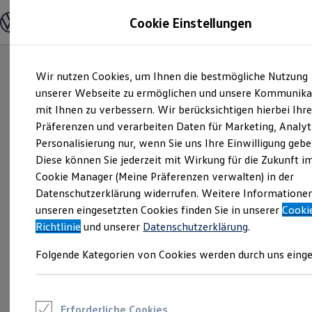
Modelle und Konfigurator
Cookie Einstellungen
Konfigurator
Modelle vergleichen
Konfiguration laden
Zum
Zum
Autosuche
Wir nutzen Cookies, um Ihnen die bestmögliche Nutzung
Hauptinhalt
Footer
Elektroautos
springen
springen
unserer Webseite zu ermöglichen und unsere Kommunika
ENERGY Sondermodelle
Nutzfahrzeuge
mit Ihnen zu verbessern. Wir berücksichtigen hierbei Ihr
SUV und CUV
Präferenzen und verarbeiten Daten für Marketing, Analyt
Familienautos
Personalisierung nur, wenn Sie uns Ihre Einwilligung gebe
Kombis
Kompaktwagen
Diese können Sie jederzeit mit Wirkung für die Zukunft i
Sportwagen
Cookie Manager (Meine Präferenzen verwalten) in der
Schnell verfügbare Fahrzeuge
Angebote und Produkte
Datenschutzerklärung widerrufen. Weitere Informatione
Aktuelle Angebote
unseren eingesetzten Cookies finden Sie in unserer
Cooki
E-Auto-Förderung
Richtlinie
und unserer
Datenschutzerklärung
.
Volkswagen Marktplatz
Die ENERGY Sondermodelle
Folgende Kategorien von Cookies werden durch uns einge
Junge Gebrauchtwagen und Gebrauchtwagen
Volkswagen Zertifizierte Gebrauchtwagen
Elektromobilität bei Gebrauchtwagen
Zubehör- und Serviceangebote
Saisonangebote
Erforderliche Cookies