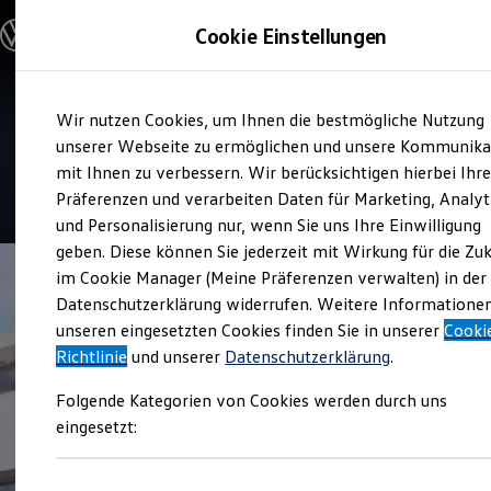
Modelle und Konfigurator
Cookie Einstellungen
Konfigurator
Modelle vergleichen
Konfiguration laden
Zum
Zum
Autosuche
Service
Wir nutzen Cookies, um Ihnen die bestmögliche Nutzung
Hauptinhalt
Footer
Elektroautos
Autowelt Peter
springen
springen
unserer Webseite zu ermöglichen und unsere Kommunika
ENERGY Sondermodelle
Nutzfahrzeuge
mit Ihnen zu verbessern. Wir berücksichtigen hierbei Ihr
SUV und CUV
4.6
|
27 Bewertungen
Präferenzen und verarbeiten Daten für Marketing, Analyt
Familienautos
und Personalisierung nur, wenn Sie uns Ihre Einwilligung
Kombis
Kompaktwagen
geben. Diese können Sie jederzeit mit Wirkung für die Zu
Sportwagen
im Cookie Manager (Meine Präferenzen verwalten) in der
Schnell verfügbare Fahrzeuge
Angebote und Produkte
Datenschutzerklärung widerrufen. Weitere Informatione
Aktuelle Angebote
unseren eingesetzten Cookies finden Sie in unserer
Cooki
E-Auto-Förderung
Richtlinie
und unserer
Datenschutzerklärung
.
Volkswagen Marktplatz
Die ENERGY Sondermodelle
Folgende Kategorien von Cookies werden durch uns
Junge Gebrauchtwagen und Gebrauchtwagen
Volkswagen Zertifizierte Gebrauchtwagen
eingesetzt:
Elektromobilität bei Gebrauchtwagen
Zubehör- und Serviceangebote
Saisonangebote