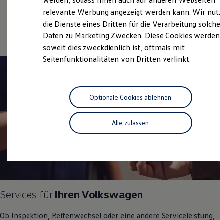
werden, sodass Ihnen auch auf anderen Webseiten
Service
Hybridautos
relevante Werbung angezeigt werden kann. Wir nut
Marke und Erlebnis
Online-Fahrzeugbewertung
die Dienste eines Dritten für die Verarbeitung solche
Volkswagen R und R Experience
R-Modelle
Daten zu Marketing Zwecken. Diese Cookies werden
R Experience
soweit dies zweckdienlich ist, oftmals mit
Driving Experience
Seitenfunktionalitäten von Dritten verlinkt.
Volkswagen entdecken
Werkbesichtigung
Factory visit
Lifestyle Shop
T-Roc Kollektion
Optionale Cookies ablehnen
Golf Kollektion
ID. Kollektion
Volkswagen Kollektion
Alle zulassen
R-Kollektion
GTI Kollektion
Fußball Drop
we drive football
#wedriveproud
Besitzer und Service
myVolkswagen
Software Updates
Services für
Ihren
Volkswagen
Service und Ersatzteile
Inspektion und HU/AU
Ob Inspektion, Reifenwechsel oder eine andere Serviceleistung,
Reparaturen und Checks