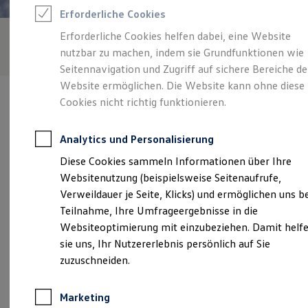
Reifenpakete
Erforderliche Cookies
Leasing
Leasing-Angebote
Erforderliche Cookies helfen dabei, eine Website
Gebrauchtwagen Leasing
nutzbar zu machen, indem sie Grundfunktionen wie
Junge Gebrauchtwagen-Leasing
Elektroauto Leasing
Seitennavigation und Zugriff auf sichere Bereiche de
Kleinwagen-Leasing
Website ermöglichen. Die Website kann ohne diese
Leasing ohne Anzahlung
Cookies nicht richtig funktionieren.
Finanzierung
Autokredit mit Schlussrate
Versicherungen und Garantien
Analytics und Personalisierung
Kfz-Versicherung
Verantwortlich für die Inhalte auf dieser Seite ist die Autowelt
Restschuldversicherungen
Diese Cookies sammeln Informationen über Ihre
Peter GmbH
(
Impressum & Rechtliches
)
Garantien
Websitenutzung (beispielsweise Seitenaufrufe,
Wartungsverträge
Geschäftskunden
Verweildauer je Seite, Klicks) und ermöglichen uns b
Professional Class bei Volkswagen
Unsere 
Teilnahme, Ihre Umfrageergebnisse in die
Großkunden
Websiteoptimierung mit einzubeziehen. Damit helf
Behörden
Direktkunden
sie uns, Ihr Nutzererlebnis persönlich auf Sie
Sonderfahrzeuge
Hallesche Straße 146, 99734 Nordhausen
zuzuschneiden.
Anpfiff zum Gewinn
Elektromobilität
Montag
-
Freitag
07:00
-
18:00
Uhr
Elektroautos
Marketing
ID. Tutorials