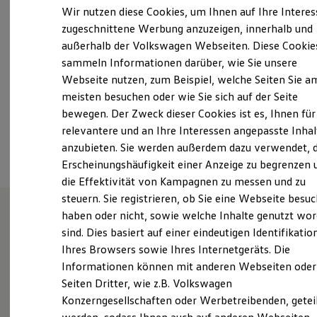
Samstag
08:00
-
12:00
Uhr
Elektrofahrzeugkonzepte
Wir nutzen diese Cookies, um Ihnen auf Ihre Intere
ID. EVERY1
Sonntag
Geschlossen
zugeschnittene Werbung anzuzeigen, innerhalb und
Reichweite
außerhalb der Volkswagen Webseiten. Diese Cookie
Reichweite der ID. Modelle
info@petergroup.de
Reichweite im Winter
sammeln Informationen darüber, wie Sie unsere
Rekuperation
Webseite nutzen, zum Beispiel, welche Seiten Sie a
Laden
+49 3631 47250
meisten besuchen oder wie Sie sich auf der Seite
Laden unterwegs
Laden Zuhause
bewegen. Der Zweck dieser Cookies ist es, Ihnen für
Ladestationen finden
relevantere und an Ihre Interessen angepasste Inhal
Ansprechpartner
Ladezeitensimulator
anzubieten. Sie werden außerdem dazu verwendet, d
Batterie
Sicherheit
Erscheinungshäufigkeit einer Anzeige zu begrenzen 
Garantie und Lebensdauer
die Effektivität von Kampagnen zu messen und zu
Nachhaltigkeit
steuern. Sie registrieren, ob Sie eine Webseite besuc
Technologie
Kosten und Kauf
haben oder nicht, sowie welche Inhalte genutzt wo
Verbrauchskosten
sind. Dies basiert auf einer eindeutigen Identifikatio
Unsere Leistungen
im
Kaufoptionen
Ihres Browsers sowie Ihres Internetgeräts. Die
E-Auto-Förderung
Überblick
Software und Konnektivität
Informationen können mit anderen Webseiten oder
Die ID. Software 6
Seiten Dritter, wie z.B. Volkswagen
ID. Software Versionen und Updates
Gebrauchtwagen
Konzerngesellschaften oder Werbetreibenden, getei
Digitale Extras
Schnittstellen zu Ihrem ID.