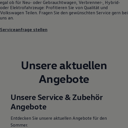
egal ob für Neu- oder
Gebrauchtwagen
, Verbrenner-, Hybrid-
Motorenöl und Flüssigkeiten
oder Elektrofahrzeuge: Profitieren Sie von Qualität und
Räder und Reifen
Volkswagen
Teilen. Fragen Sie den gewünschten
Service
gern bei
Pannen- und Unfallhilfe
uns an.
Economy Service
Volkswagen Teile
Serviceanfrage stellen
Zubehör
Modellspezifisches Zubehör
Schutz und Pflege
Transport
Entertainment und Elektronik
Individualisieren
Unsere aktuellen
Wallbox und Ladekabel
Digitale Extras
Dienste für Ihr Modell finden
Angebote
Volkswagen Apps, Login und Shop
Handy und Fahrzeug verbinden
Updates für Software, Karten und Radio
Über Ihr Auto
Unsere Service & Zubehör
Vorgängermodelle
Kundeninformationen
Angebote
Volkswagen Kundenbetreuung
Warn- und Kontrollleuchten
Assistenzsysteme
Entdecken Sie unsere aktuellen Angebote für den
Digitale Betriebsanleitung
Sommer.
Live Beratung