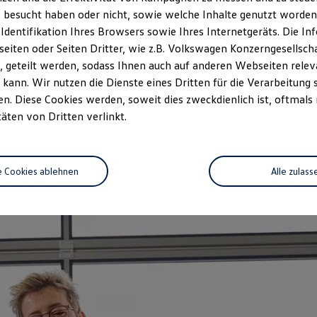
zeitwertgerechtem Service und ho
 besucht haben oder nicht, sowie welche Inhalte genutzt worden s
durch Fachwissen, Volkswagen Te
 Identifikation Ihres Browsers sowie Ihres Internetgeräts. Die 
Fahrzeug abgestimmt und decken n
iten oder Seiten Dritter, wie z.B. Volkswagen Konzerngesellsch
auf das Alter Ihres Fahrzeugs au
 geteilt werden, sodass Ihnen auch auf anderen Webseiten rel
vorgeschriebenen Leistungen wir
kann. Wir nutzen die Dienste eines Dritten für die Verarbeitung 
. Diese Cookies werden, soweit dies zweckdienlich ist, oftmals
Jetzt Servicetermin verein
täten von Dritten verlinkt.
e Cookies ablehnen
Alle zulass