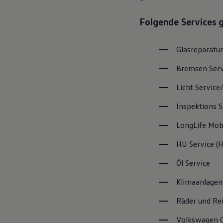
Magazin
Lifestyle
Folgende Services 
Transport
Familie
Elektromobilität
Glasreparatur
Volkswagen R
Pannen- und Unfallhilfe
Bremsen
Ser
Volkswagen Kundenbetreuung
Licht
Service
Inspektions
S
LongLife
Mobi
HU
Service
(
H
Öl
Service
Klimaanlagen
Räder und Re
Volkswagen
C