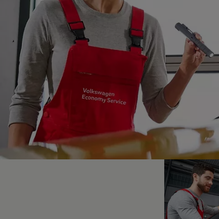
Hybridautos
Marke und Erlebnis
Volkswagen R und R Experience
R-Modelle
R Experience
Driving Experience
Volkswagen entdecken
Werkbesichtigung
Factory visit
Lifestyle Shop
T-Roc Kollektion
Golf Kollektion
ID. Kollektion
Volkswagen Kollektion
R-Kollektion
GTI Kollektion
Fußball Drop
we drive football
#wedriveproud
Besitzer und Service
myVolkswagen
Software Updates
Service und Ersatzteile
Inspektion und HU/AU
Reparaturen und Checks