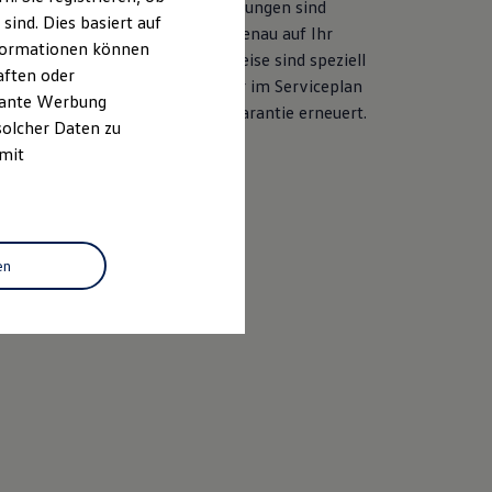
her Ersatzteilqualität. Die Leistungen sind
ind. Dies basiert auf
ile und langjährige Erfahrung genau auf Ihr
Informationen können
ahezu alle Services ab. Die Preise sind speziell
aften oder
sgelegt. Bei der Durchführung der im Serviceplan
evante Werbung
d auch die LongLife Mobilitätsgarantie erneuert.
solcher Daten zu
 mit
baren
en