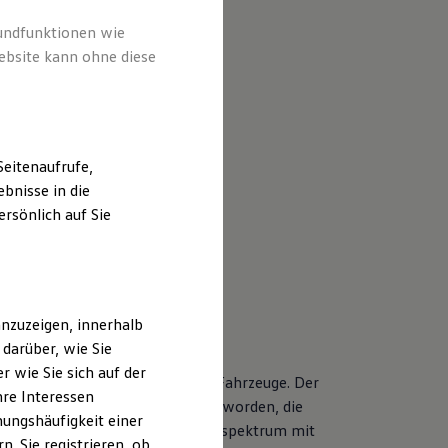
rundfunktionen wie
ebsite kann ohne diese
eitenaufrufe,
bnisse in die
rsönlich auf Sie
nzuzeigen, innerhalb
darüber, wie Sie
 wie Sie sich auf der
nderen Servicebedarf als neue Fahrzeuge. Der
hre Interessen
r Volkswagen Modelle entwickelt worden, die
ungshäufigkeit einer
tet Ihnen ein vielfältiges Leistungsspektrum mit
. Sie registrieren, ob