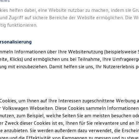
okies
kies helfen dabei, eine Website nutzbar zu machen, indem sie G
und Zugriff auf sichere Bereiche der Website ermöglichen. Die W
tig funktionieren.
rsonalisierung
mmeln Informationen über Ihre Websitenutzung (beispielsweise S
eite, Klicks) und ermöglichen uns bei Teilnahme, Ihre Umfrageerge
g mit einzubeziehen. Damit helfen sie uns, Ihr Nutzererlebnis pe
Cookies, um Ihnen auf Ihre Interessen zugeschnittene Werbung a
r Volkswagen Webseiten. Diese Cookies sammeln Informationen 
utzen, zum Beispiel, welche Seiten Sie am meisten besuchen oder
Service
und
Ältere Volkswagen haben einen a
r Zweck dieser Cookies ist es, Ihnen für Sie relevantere und an I
Economy Service ist speziell fü
e anzubieten. Sie werden außerdem dazu verwendet, die Erschein
älter als vier Jahre sind. Er bie
zen und die Effektivität von Kampagnen zu messen und zu steuern