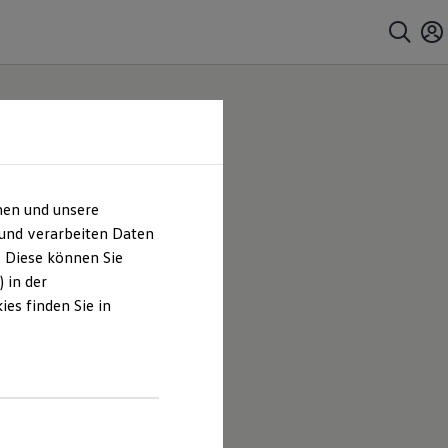
hen und unsere
 und verarbeiten Daten
. Diese können Sie
 in der
es finden Sie in