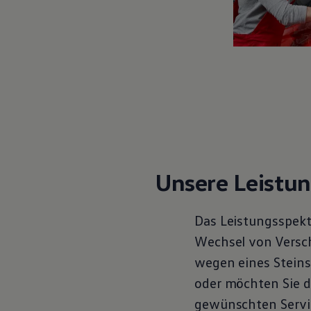
Motorenöl und Flüssigkeiten
Räder und Reifen
Pannen- und Unfallhilfe
Economy Service
Volkswagen Teile
Zubehör
Modellspezifisches Zubehör
Schutz und Pflege
Transport
Entertainment und Elektronik
Individualisieren
Wallbox und Ladekabel
Digitale Extras
Dienste für Ihr Modell finden
Unsere Leistu
Volkswagen Apps, Login und Shop
Handy und Fahrzeug verbinden
Updates für Software, Karten und Radio
Das Leistungsspekt
Über Ihr Auto
Vorgängermodelle
Wechsel von Verschl
Kundeninformationen
wegen eines Steins
Volkswagen Kundenbetreuung
Warn- und Kontrollleuchten
oder möchten Sie d
Assistenzsysteme
Digitale Betriebsanleitung
gewünschten
Servi
Live Beratung