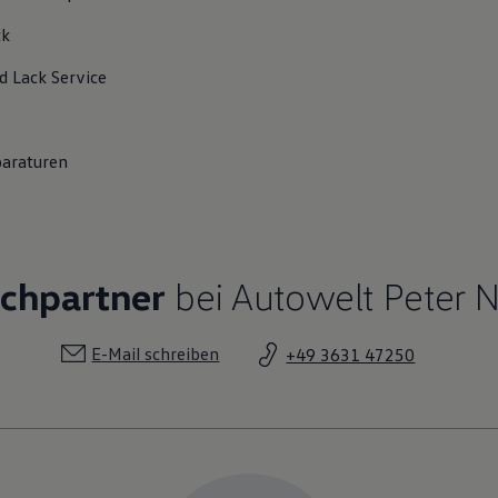
ck
d Lack
Service
paraturen
echpartner
bei Autowelt Peter 
E-Mail schreiben
+49 3631 47250