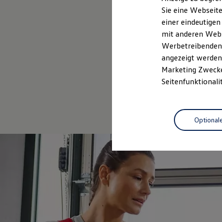
Elektrofahrzeugkonzepte
Sie eine Webseite
ID. EVERY1
einer eindeutigen
Reichweite
Reichweite der ID. Modelle
mit anderen Webse
Reichweite im Winter
Werbetreibenden,
Rekuperation
angezeigt werden 
Laden
Laden unterwegs
Marketing Zwecken
Laden Zuhause
Seitenfunktionali
Ladestationen finden
Ladezeitensimulator
Batterie
Sicherheit
Optional
Garantie und Lebensdauer
Nachhaltigkeit
Technologie
Kosten und Kauf
Verbrauchskosten
Kaufoptionen
E-Auto-Förderung
Software und Konnektivität
Die ID. Software 6
ID. Software Versionen und Updates
Digitale Extras
Schnittstellen zu Ihrem ID.