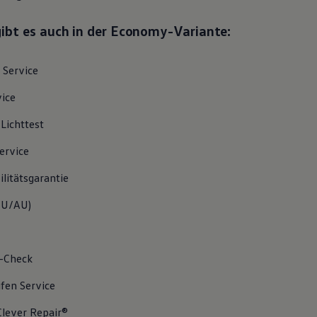
gibt es auch in der Economy-Variante:
Service
vice
/Lichttest
ervice
litätsgarantie
U/AU
)
-Check
ifen
Service
lever Repair®