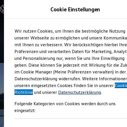
Modelle und Konfigurator
Cookie Einstellungen
Konfigurator
Modelle vergleichen
Konfiguration laden
Zum
Zum
Autosuche
Verkauf und Service
Wir nutzen Cookies, um Ihnen die bestmögliche Nutzung
Hauptinhalt
Footer
Elektroautos
Autowelt Schuler Horgen
springen
springen
unserer Webseite zu ermöglichen und unsere Kommunika
ENERGY Sondermodelle
Nutzfahrzeuge
mit Ihnen zu verbessern. Wir berücksichtigen hierbei Ihr
SUV und CUV
4.9
|
207 Bewertungen
Präferenzen und verarbeiten Daten für Marketing, Analyt
Familienautos
und Personalisierung nur, wenn Sie uns Ihre Einwilligung
Kombis
Kompaktwagen
geben. Diese können Sie jederzeit mit Wirkung für die Zu
Sportwagen
im Cookie Manager (Meine Präferenzen verwalten) in der
Schnell verfügbare Fahrzeuge
Angebote und Produkte
Datenschutzerklärung widerrufen. Weitere Informatione
Aktuelle Angebote
unseren eingesetzten Cookies finden Sie in unserer
Cooki
E-Auto-Förderung
Richtlinie
und unserer
Datenschutzerklärung
.
Volkswagen Marktplatz
Die ENERGY Sondermodelle
Folgende Kategorien von Cookies werden durch uns
Junge Gebrauchtwagen und Gebrauchtwagen
Volkswagen Zertifizierte Gebrauchtwagen
eingesetzt:
Elektromobilität bei Gebrauchtwagen
Zubehör- und Serviceangebote
Saisonangebote