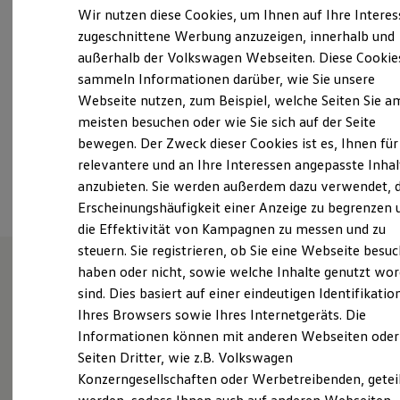
Samstag
09:00
-
13:00
Uhr
Elektrofahrzeugkonzepte
Wir nutzen diese Cookies, um Ihnen auf Ihre Intere
ID. EVERY1
Sonntag
Geschlossen
zugeschnittene Werbung anzuzeigen, innerhalb und
Reichweite
außerhalb der Volkswagen Webseiten. Diese Cookie
Reichweite der ID. Modelle
info@autowelt-schuler.de
Reichweite im Winter
sammeln Informationen darüber, wie Sie unsere
Rekuperation
Webseite nutzen, zum Beispiel, welche Seiten Sie a
Laden
+49 741 3090
meisten besuchen oder wie Sie sich auf der Seite
Laden unterwegs
Laden Zuhause
bewegen. Der Zweck dieser Cookies ist es, Ihnen für
Ladestationen finden
relevantere und an Ihre Interessen angepasste Inhal
Ansprechpartner
Ladezeitensimulator
anzubieten. Sie werden außerdem dazu verwendet, d
Batterie
Sicherheit
Erscheinungshäufigkeit einer Anzeige zu begrenzen 
Garantie und Lebensdauer
die Effektivität von Kampagnen zu messen und zu
Nachhaltigkeit
steuern. Sie registrieren, ob Sie eine Webseite besuc
Technologie
Kosten und Kauf
haben oder nicht, sowie welche Inhalte genutzt wo
Verbrauchskosten
sind. Dies basiert auf einer eindeutigen Identifikatio
Wie können wir
Kaufoptionen
Ihres Browsers sowie Ihres Internetgeräts. Die
E-Auto-Förderung
Software und Konnektivität
Informationen können mit anderen Webseiten oder
Ihnen weiterhelfen?
Die ID. Software 6
Seiten Dritter, wie z.B. Volkswagen
ID. Software Versionen und Updates
Konzerngesellschaften oder Werbetreibenden, getei
Digitale Extras
Schnittstellen zu Ihrem ID.