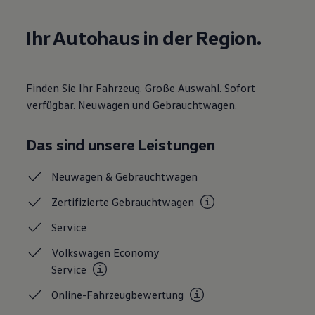
Motorenöl und Flüssigkeiten
Räder und Reifen
Ihr Autohaus in der Region.
Pannen- und Unfallhilfe
Economy Service
Volkswagen Teile
Zubehör
Modellspezifisches Zubehör
Finden Sie Ihr Fahrzeug. Große Auswahl. Sofort
Schutz und Pflege
verfügbar. Neuwagen und Gebrauchtwagen.
Transport
Entertainment und Elektronik
Individualisieren
Das sind unsere Leistungen
Wallbox und Ladekabel
Digitale Extras
Dienste für Ihr Modell finden
Neuwagen &
Gebrauchtwagen
Volkswagen Apps, Login und Shop
Handy und Fahrzeug verbinden
Zertifizierte
Gebrauchtwagen
Updates für Software, Karten und Radio
Über Ihr Auto
Service
Vorgängermodelle
Kundeninformationen
Volkswagen Economy
Volkswagen Kundenbetreuung
Service
Warn- und Kontrollleuchten
Assistenzsysteme
Online-Fahrzeugbewertung
Digitale Betriebsanleitung
Live Beratung