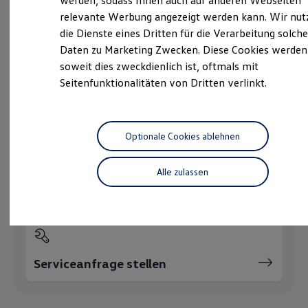
werden, sodass Ihnen auch auf anderen Webseiten
Hybridautos
relevante Werbung angezeigt werden kann. Wir nut
Marke und Erlebnis
die Dienste eines Dritten für die Verarbeitung solche
Volkswagen R und R Experience
Probefahrt vereinbaren
R-Modelle
Daten zu Marketing Zwecken. Diese Cookies werden
R Experience
soweit dies zweckdienlich ist, oftmals mit
Driving Experience
Seitenfunktionalitäten von Dritten verlinkt.
Volkswagen entdecken
Werkbesichtigung
Factory visit
Fahrzeugangebot anfordern
Lifestyle Shop
T-Roc Kollektion
Optionale Cookies ablehnen
Golf Kollektion
ID. Kollektion
Volkswagen Kollektion
Alle zulassen
R-Kollektion
Servicetermin buchen
GTI Kollektion
Fußball Drop
we drive football
#wedriveproud
Besitzer und Service
myVolkswagen
Serviceanfrage stellen
Software Updates
Service und Ersatzteile
Inspektion und HU/AU
Reparaturen und Checks