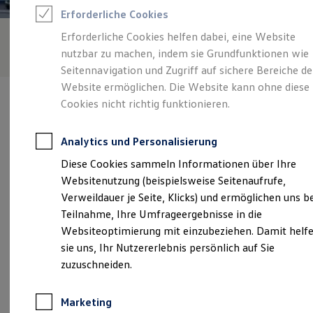
Reifenpakete
Erforderliche Cookies
Leasing
Leasing-Angebote
Erforderliche Cookies helfen dabei, eine Website
Gebrauchtwagen Leasing
nutzbar zu machen, indem sie Grundfunktionen wie
Junge Gebrauchtwagen-Leasing
Elektroauto Leasing
Seitennavigation und Zugriff auf sichere Bereiche de
Kleinwagen-Leasing
Website ermöglichen. Die Website kann ohne diese
Leasing ohne Anzahlung
Cookies nicht richtig funktionieren.
Finanzierung
Autokredit mit Schlussrate
Versicherungen und Garantien
Analytics und Personalisierung
Kfz-Versicherung
Verantwortlich für die Inhalte auf dieser Seite ist die Autowelt
Restschuldversicherungen
Diese Cookies sammeln Informationen über Ihre
Schuler Horgen GmbH
(
Impressum & Rechtliches
)
Garantien
Websitenutzung (beispielsweise Seitenaufrufe,
Wartungsverträge
Geschäftskunden
Verweildauer je Seite, Klicks) und ermöglichen uns b
Professional Class bei Volkswagen
Unsere 
Teilnahme, Ihre Umfrageergebnisse in die
Großkunden
Websiteoptimierung mit einzubeziehen. Damit helf
Behörden
Direktkunden
sie uns, Ihr Nutzererlebnis persönlich auf Sie
Sonderfahrzeuge
Talstraße 1 - 7, 78658 Zimmern-Horgen
zuzuschneiden.
Anpfiff zum Gewinn
Elektromobilität
Montag
-
Freitag
07:30
-
18:00
Uhr
Elektroautos
Marketing
ID. Tutorials