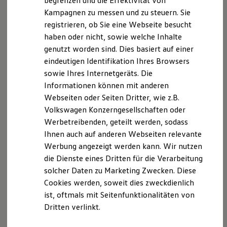
begrenzen und die Effektivität von
Hybridautos
Kampagnen zu messen und zu steuern. Sie
Marke und Erlebnis
registrieren, ob Sie eine Webseite besucht
Volkswagen R und R Experience
R-Modelle
haben oder nicht, sowie welche Inhalte
R Experience
Der T-Cross
genutzt worden sind. Dies basiert auf einer
Driving Experience
eindeutigen Identifikation Ihres Browsers
Volkswagen entdecken
Wendig, flexibel, vielseitig. Entdecken Sie den
Werkbesichtigung
sowie Ihres Internetgeräts. Die
Factory visit
T‑Cross.
Informationen können mit anderen
Lifestyle Shop
Webseiten oder Seiten Dritter, wie z.B.
T-Roc Kollektion
Mehr zum T-Cross erfahren
Golf Kollektion
Volkswagen Konzerngesellschaften oder
ID. Kollektion
Werbetreibenden, geteilt werden, sodass
Volkswagen Kollektion
Ihnen auch auf anderen Webseiten relevante
R-Kollektion
GTI Kollektion
Werbung angezeigt werden kann. Wir nutzen
Fußball Drop
die Dienste eines Dritten für die Verarbeitung
we drive football
solcher Daten zu Marketing Zwecken. Diese
#wedriveproud
Besitzer und Service
Cookies werden, soweit dies zweckdienlich
myVolkswagen
ist, oftmals mit Seitenfunktionalitäten von
Software Updates
Dritten verlinkt.
Service und Ersatzteile
Inspektion und HU/AU
Reparaturen und Checks