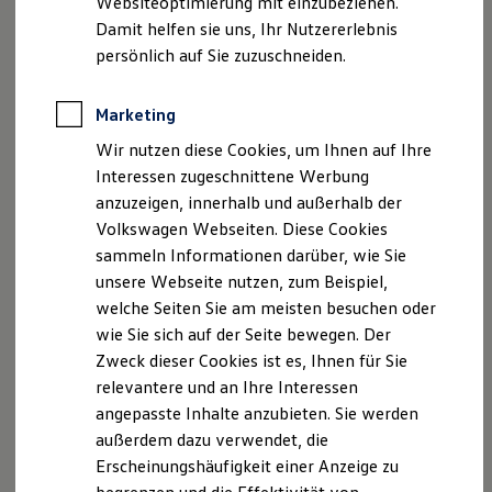
Websiteoptimierung mit einzubeziehen.
Elektrofahrzeugkonzepte
Damit helfen sie uns, Ihr Nutzererlebnis
ID. EVERY1
Reichweite
persönlich auf Sie zuzuschneiden.
Reichweite der ID. Modelle
Reichweite im Winter
Rekuperation
Marketing
Der neue ID.3 Neo
Laden
Wir nutzen diese Cookies, um Ihnen auf Ihre
Laden unterwegs
Laden Zuhause
Interessen zugeschnittene Werbung
So geht neu. Klar im Design. Stark im Alltag.
Ladestationen finden
anzuzeigen, innerhalb und außerhalb der
Entdecken Sie jetzt den neuen ID.3 Neo!
Ladezeitensimulator
Volkswagen Webseiten. Diese Cookies
Batterie
Sicherheit
Mehr zum ID.3 Neo erfahren
sammeln Informationen darüber, wie Sie
Garantie und Lebensdauer
unsere Webseite nutzen, zum Beispiel,
Nachhaltigkeit
welche Seiten Sie am meisten besuchen oder
Technologie
Kosten und Kauf
wie Sie sich auf der Seite bewegen. Der
Verbrauchskosten
Zweck dieser Cookies ist es, Ihnen für Sie
Kaufoptionen
relevantere und an Ihre Interessen
E-Auto-Förderung
Software und Konnektivität
angepasste Inhalte anzubieten. Sie werden
Die ID. Software 6
außerdem dazu verwendet, die
ID. Software Versionen und Updates
Erscheinungshäufigkeit einer Anzeige zu
Digitale Extras
Schnittstellen zu Ihrem ID.