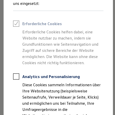
Reifenpakete
uns eingesetzt:
Leasing
Leasing-Angebote
Gebrauchtwagen Leasing
Junge Gebrauchtwagen-Leasing
Erforderliche Cookies
Elektroauto Leasing
Kleinwagen-Leasing
Erforderliche Cookies helfen dabei, eine
Leasing ohne Anzahlung
Der Polo
Website nutzbar zu machen, indem sie
Finanzierung
Autokredit mit Schlussrate
Grundfunktionen wie Seitennavigation und
Versicherungen und Garantien
Zugriff auf sichere Bereiche der Website
Kompakt, wendig und voller Möglichkeiten.
Kfz-Versicherung
ermöglichen. Die Website kann ohne diese
Entdecken Sie den Polo.
Restschuldversicherungen
Garantien
Cookies nicht richtig funktionieren.
Wartungsverträge
Mehr zum Polo erfahren
Geschäftskunden
Professional Class bei Volkswagen
Analytics und Personalisierung
Großkunden
Diese Cookies sammeln Informationen über
Behörden
Direktkunden
Ihre Websitenutzung (beispielsweise
Sonderfahrzeuge
Seitenaufrufe, Verweildauer je Seite, Klicks)
Anpfiff zum Gewinn
und ermöglichen uns bei Teilnahme, Ihre
Elektromobilität
Elektroautos
Umfrageergebnisse in die
ID. Tutorials