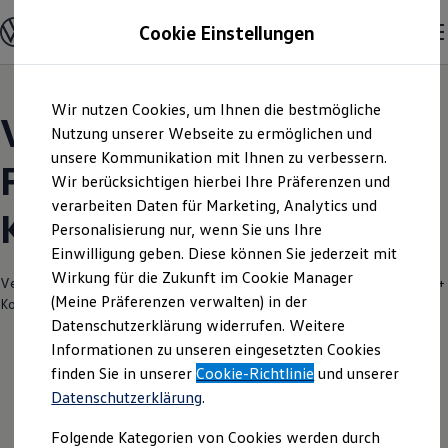
Modelle und Konfigurator
Cookie Einstellungen
Konfigurator
Modelle vergleichen
Konfiguration laden
Zum
Zum
Autosuche
Wir nutzen Cookies, um Ihnen die bestmögliche
Hauptinhalt
Footer
Elektroautos
Volkswagen Modelle |
springen
springen
Nutzung unserer Webseite zu ermöglichen und
ENERGY Sondermodelle
Nutzfahrzeuge
unsere Kommunikation mit Ihnen zu verbessern.
Frisia Auto Schmidt +
SUV und CUV
Wir berücksichtigen hierbei Ihre Präferenzen und
Familienautos
verarbeiten Daten für Marketing, Analytics und
Kombis
Koch Jever
Kompaktwagen
Personalisierung nur, wenn Sie uns Ihre
Sportwagen
Einwilligung geben. Diese können Sie jederzeit mit
Schnell verfügbare Fahrzeuge
Angebote und Produkte
Wirkung für die Zukunft im Cookie Manager
Verantwortlich für die Inhalte auf dieser Seite ist die Frisia Auto Schmidt +
Aktuelle Angebote
(Meine Präferenzen verwalten) in der
Koch GmbH
(
Impressum & Rechtliches
)
E-Auto-Förderung
Datenschutzerklärung widerrufen. Weitere
Volkswagen Marktplatz
Informationen zu unseren eingesetzten Cookies
Die ENERGY Sondermodelle
Junge Gebrauchtwagen und Gebrauchtwagen
finden Sie in unserer
Cookie-Richtlinie
und unserer
Volkswagen Zertifizierte Gebrauchtwagen
Datenschutzerklärung
.
Elektromobilität bei Gebrauchtwagen
Zubehör- und Serviceangebote
Folgende Kategorien von Cookies werden durch
Saisonangebote