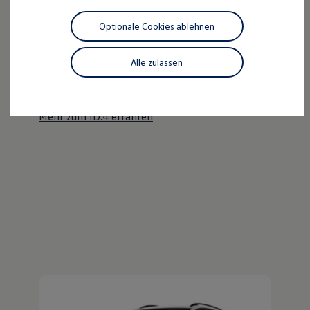
Motorenöl und Flüssigkeiten
Räder und Reifen
Optionale Cookies ablehnen
Pannen- und Unfallhilfe
Der ID.4
Economy Service
Volkswagen Teile
Alle zulassen
Kraftvoll wie ein SUV, nachhaltig wie ein ID.
Zubehör
Modellspezifisches Zubehör
Entdecken Sie den ID.4!
Schutz und Pflege
Transport
Mehr zum ID.4 erfahren
Entertainment und Elektronik
Individualisieren
Wallbox und Ladekabel
Digitale Extras
Dienste für Ihr Modell finden
Volkswagen Apps, Login und Shop
Handy und Fahrzeug verbinden
Updates für Software, Karten und Radio
Über Ihr Auto
Vorgängermodelle
Kundeninformationen
Volkswagen Kundenbetreuung
Warn- und Kontrollleuchten
Assistenzsysteme
Digitale Betriebsanleitung
Live Beratung