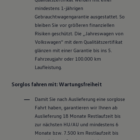
Motorenöl und Flüssigkeiten
mindestens 1-jährigen
Räder und Reifen
Pannen- und Unfallhilfe
Gebrauchtwagengarantie ausgestattet. So
Economy Service
bleiben Sie vor größeren finanziellen
Volkswagen Teile
Zubehör
Risiken geschützt. Die „Jahreswagen von
Modellspezifisches Zubehör
Volkswagen
“ mit dem Qualitätszertifikat
Schutz und Pflege
Transport
glänzen mit einer Garantie bis ins 5.
Entertainment und Elektronik
Fahrzeugjahr oder 100.000 km
Individualisieren
Wallbox und Ladekabel
Laufleistung.
Digitale Extras
Dienste für Ihr Modell finden
Volkswagen Apps, Login und Shop
Sorglos fahren mit: Wartungsfreiheit
Handy und Fahrzeug verbinden
Updates für Software, Karten und Radio
Damit Sie nach Auslieferung eine sorglose
Über Ihr Auto
Vorgängermodelle
Fahrt haben, garantieren wir Ihnen ab
Kundeninformationen
Auslieferung 18 Monate Restlaufzeit bis
Volkswagen Kundenbetreuung
Warn- und Kontrollleuchten
zur nächsten
HU/AU
und mindestens 6
Assistenzsysteme
Monate bzw. 7.500 km Restlaufzeit bis
Digitale Betriebsanleitung
Live Beratung