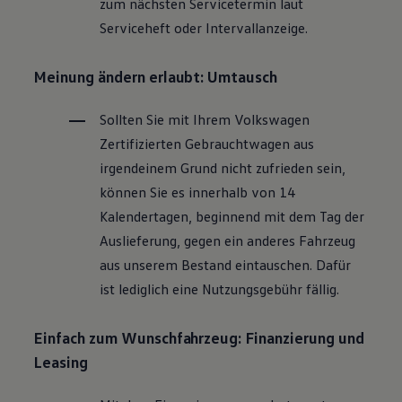
zum nächsten Servicetermin laut
Magazin
Serviceheft oder Intervallanzeige.
Lifestyle
Transport
Familie
Meinung ändern erlaubt: Umtausch
Elektromobilität
Volkswagen R
Pannen- und Unfallhilfe
Sollten Sie mit Ihrem
Volkswagen
Volkswagen Kundenbetreuung
Zertifizierten
Gebrauchtwagen
aus
irgendeinem Grund nicht zufrieden sein,
können Sie es innerhalb von 14
Kalendertagen, beginnend mit dem Tag der
Auslieferung, gegen ein anderes Fahrzeug
aus unserem Bestand eintauschen. Dafür
ist lediglich eine Nutzungsgebühr fällig.
Einfach zum Wunschfahrzeug: Finanzierung und
Leasing