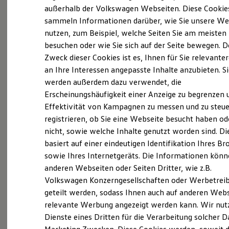
Elektrofahrzeugkonzepte
außerhalb der Volkswagen Webseiten. Diese Cookie
ID. EVERY1
sammeln Informationen darüber, wie Sie unsere We
Reichweite
nutzen, zum Beispiel, welche Seiten Sie am meisten
Reichweite der ID. Modelle
(
Impressum & Rechtliches
)
Reichweite im Winter
besuchen oder wie Sie sich auf der Seite bewegen. D
Rekuperation
Zweck dieser Cookies ist es, Ihnen für Sie relevante
Laden
an Ihre Interessen angepasste Inhalte anzubieten. S
Laden unterwegs
Laden Zuhause
werden außerdem dazu verwendet, die
Ladestationen finden
Erscheinungshäufigkeit einer Anzeige zu begrenzen 
Ladezeitensimulator
Ganz selbstverständlich.
Das
Effektivität von Kampagnen zu messen und zu steue
Batterie
Sicherheit
Gebrauchtwagen
-
registrieren, ob Sie eine Webseite besucht haben od
Garantie und Lebensdauer
nicht, sowie welche Inhalte genutzt worden sind. Di
Leistungsversprechen.
Nachhaltigkeit
basiert auf einer eindeutigen Identifikation Ihres B
Technologie
Kosten und Kauf
sowie Ihres Internetgeräts. Die Informationen kön
Verbrauchskosten
Rundum sicher: der 360°
Gebrauchtwagen
-
anderen Webseiten oder Seiten Dritter, wie z.B.
Kaufoptionen
Check
Volkswagen Konzerngesellschaften oder Werbetrei
E-Auto-Förderung
Software und Konnektivität
geteilt werden, sodass Ihnen auch auf anderen Web
Die ID. Software 6
Bevor ein
Volkswagen
Zertifizierter
relevante Werbung angezeigt werden kann. Wir nut
ID. Software Versionen und Updates
Gebrauchtwagen
an unsere Kunden
Dienste eines Dritten für die Verarbeitung solcher D
Digitale Extras
Schnittstellen zu Ihrem ID.
übergeben wird, prüfen wir den Zustand