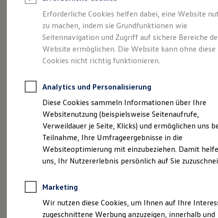
Reifenpakete
Leasing
Erforderliche Cookies helfen dabei, eine Website nu
Leasing-Angebote
zu machen, indem sie Grundfunktionen wie
Gepflegt, geprüft und
Gebrauchtwagen Leasing
Seitennavigation und Zugriff auf sichere Bereiche de
Junge Gebrauchtwagen-Leasing
Elektroauto Leasing
Website ermöglichen. Die Website kann ohne diese
für gut befunden.
Kleinwagen-Leasing
Cookies nicht richtig funktionieren.
Leasing ohne Anzahlung
Volkswagen
Finanzierung
Autokredit mit Schlussrate
Analytics und Personalisierung
Versicherungen und Garantien
Zertifizierte
Kfz-Versicherung
Diese Cookies sammeln Informationen über Ihre
Restschuldversicherungen
Websitenutzung (beispielsweise Seitenaufrufe,
Garantien
Gebrauchtwagen.
Verweildauer je Seite, Klicks) und ermöglichen uns b
Wartungsverträge
Geschäftskunden
Teilnahme, Ihre Umfrageergebnisse in die
Professional Class bei Volkswagen
Websiteoptimierung mit einzubeziehen. Damit helfe
Großkunden
uns, Ihr Nutzererlebnis persönlich auf Sie zuzuschne
Behörden
Direktkunden
Sonderfahrzeuge
Marketing
Anpfiff zum Gewinn
Elektromobilität
Wir nutzen diese Cookies, um Ihnen auf Ihre Intere
Elektroautos
zugeschnittene Werbung anzuzeigen, innerhalb und
ID. Tutorials