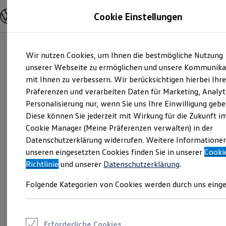
Modelle und Konfigurator
Cookie Einstellungen
Konfigurator
Modelle vergleichen
Konfiguration laden
Zum
Zum
Autosuche
Wir nutzen Cookies, um Ihnen die bestmögliche Nutzung
Hauptinhalt
Footer
Elektroautos
springen
springen
unserer Webseite zu ermöglichen und unsere Kommunika
ENERGY Sondermodelle
Nutzfahrzeuge
mit Ihnen zu verbessern. Wir berücksichtigen hierbei Ihr
SUV und CUV
Präferenzen und verarbeiten Daten für Marketing, Analyt
Familienautos
Personalisierung nur, wenn Sie uns Ihre Einwilligung gebe
Kombis
Kompaktwagen
Diese können Sie jederzeit mit Wirkung für die Zukunft i
Sportwagen
Cookie Manager (Meine Präferenzen verwalten) in der
Schnell verfügbare Fahrzeuge
Angebote und Produkte
Datenschutzerklärung widerrufen. Weitere Informatione
Aktuelle Angebote
unseren eingesetzten Cookies finden Sie in unserer
Cooki
E-Auto-Förderung
Richtlinie
und unserer
Datenschutzerklärung
.
Volkswagen Marktplatz
Die ENERGY Sondermodelle
Folgende Kategorien von Cookies werden durch uns einge
Junge Gebrauchtwagen und Gebrauchtwagen
Volkswagen Zertifizierte Gebrauchtwagen
Elektromobilität bei Gebrauchtwagen
Zubehör- und Serviceangebote
Saisonangebote
Erforderliche Cookies