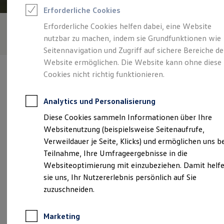
Reifenpakete
Erforderliche Cookies
Leasing
Leasing-Angebote
Erforderliche Cookies helfen dabei, eine Website
Gebrauchtwagen Leasing
nutzbar zu machen, indem sie Grundfunktionen wie
Junge Gebrauchtwagen-Leasing
Elektroauto Leasing
Seitennavigation und Zugriff auf sichere Bereiche de
Kleinwagen-Leasing
Website ermöglichen. Die Website kann ohne diese
Leasing ohne Anzahlung
Cookies nicht richtig funktionieren.
Finanzierung
Autokredit mit Schlussrate
Versicherungen und Garantien
Analytics und Personalisierung
Kfz-Versicherung
Verantwortlich für die Inhalte auf dieser Seite ist die Ramsperger
Restschuldversicherungen
Diese Cookies sammeln Informationen über Ihre
Automobile GmbH & Co. KG
(
Impressum & Rechtliches
)
Garantien
Websitenutzung (beispielsweise Seitenaufrufe,
Wartungsverträge
Geschäftskunden
Verweildauer je Seite, Klicks) und ermöglichen uns b
Professional Class bei Volkswagen
Unsere 
Teilnahme, Ihre Umfrageergebnisse in die
Großkunden
Websiteoptimierung mit einzubeziehen. Damit helf
Behörden
Direktkunden
sie uns, Ihr Nutzererlebnis persönlich auf Sie
Sonderfahrzeuge
Hindenburgstraße 45, 73230 Kirchheim
zuzuschneiden.
Anpfiff zum Gewinn
Elektromobilität
Montag
-
Freitag
07:00
-
18:00
Uhr
Elektroautos
Marketing
ID. Tutorials