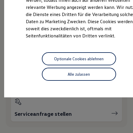
werden, sodass Ihnen auch auf anderen Webseiten
Hybridautos
relevante Werbung angezeigt werden kann. Wir nut
Marke und Erlebnis
die Dienste eines Dritten für die Verarbeitung solche
Volkswagen R und R Experience
Probefahrt vereinbaren
R-Modelle
Daten zu Marketing Zwecken. Diese Cookies werden
R Experience
soweit dies zweckdienlich ist, oftmals mit
Driving Experience
Seitenfunktionalitäten von Dritten verlinkt.
Volkswagen entdecken
Werkbesichtigung
Factory visit
Fahrzeugangebot anfordern
Lifestyle Shop
T-Roc Kollektion
Optionale Cookies ablehnen
Golf Kollektion
ID. Kollektion
Volkswagen Kollektion
Alle zulassen
R-Kollektion
Servicetermin buchen
GTI Kollektion
Fußball Drop
we drive football
#wedriveproud
Besitzer und Service
myVolkswagen
Serviceanfrage stellen
Software Updates
Service und Ersatzteile
Inspektion und HU/AU
Reparaturen und Checks