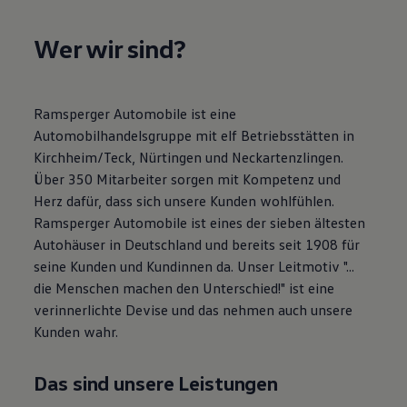
Motorenöl und Flüssigkeiten
Räder und Reifen
Wer wir sind?
Pannen- und Unfallhilfe
Economy Service
Volkswagen Teile
Zubehör
Modellspezifisches Zubehör
Ramsperger Automobile ist eine
Schutz und Pflege
Automobilhandelsgruppe mit elf Betriebsstätten in
Transport
Kirchheim/Teck, Nürtingen und Neckartenzlingen.
Entertainment und Elektronik
Individualisieren
Über 350 Mitarbeiter sorgen mit Kompetenz und
Wallbox und Ladekabel
Herz dafür, dass sich unsere Kunden wohlfühlen.
Digitale Extras
Ramsperger Automobile ist eines der sieben ältesten
Dienste für Ihr Modell finden
Volkswagen Apps, Login und Shop
Autohäuser in Deutschland und bereits seit 1908 für
Handy und Fahrzeug verbinden
seine Kunden und Kundinnen da. Unser Leitmotiv "...
Updates für Software, Karten und Radio
die Menschen machen den Unterschied!" ist eine
Über Ihr Auto
Vorgängermodelle
verinnerlichte Devise und das nehmen auch unsere
Kundeninformationen
Kunden wahr.
Volkswagen Kundenbetreuung
Warn- und Kontrollleuchten
Assistenzsysteme
Das sind unsere Leistungen
Digitale Betriebsanleitung
Live Beratung