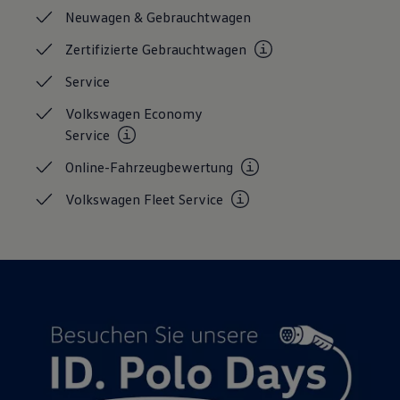
Magazin
Neuwagen &
Gebrauchtwagen
Lifestyle
Transport
Zertifizierte
Gebrauchtwagen
Familie
Elektromobilität
Service
Volkswagen R
Pannen- und Unfallhilfe
Volkswagen Economy
Volkswagen Kundenbetreuung
Service
Online-Fahrzeugbewertung
Volkswagen Fleet
Service