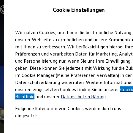
Modelle und Konfigurator
Cookie Einstellungen
Konfigurator
Modelle vergleichen
Konfiguration laden
Zum
Zum
Autosuche
Verkauf und Service
Wir nutzen Cookies, um Ihnen die bestmögliche Nutzung
Hauptinhalt
Footer
Elektroautos
Ramsperger Automobile
springen
springen
unserer Webseite zu ermöglichen und unsere Kommunika
ENERGY Sondermodelle
Nutzfahrzeuge
mit Ihnen zu verbessern. Wir berücksichtigen hierbei Ihr
SUV und CUV
4.8
|
581 Bewertungen
Präferenzen und verarbeiten Daten für Marketing, Analyt
Familienautos
und Personalisierung nur, wenn Sie uns Ihre Einwilligung
Kombis
Kompaktwagen
geben. Diese können Sie jederzeit mit Wirkung für die Zu
Sportwagen
im Cookie Manager (Meine Präferenzen verwalten) in der
Schnell verfügbare Fahrzeuge
Angebote und Produkte
Datenschutzerklärung widerrufen. Weitere Informatione
Aktuelle Angebote
unseren eingesetzten Cookies finden Sie in unserer
Cooki
E-Auto-Förderung
Richtlinie
und unserer
Datenschutzerklärung
.
Volkswagen Marktplatz
Die ENERGY Sondermodelle
Folgende Kategorien von Cookies werden durch uns
Junge Gebrauchtwagen und Gebrauchtwagen
Volkswagen Zertifizierte Gebrauchtwagen
eingesetzt:
Elektromobilität bei Gebrauchtwagen
Zubehör- und Serviceangebote
Saisonangebote