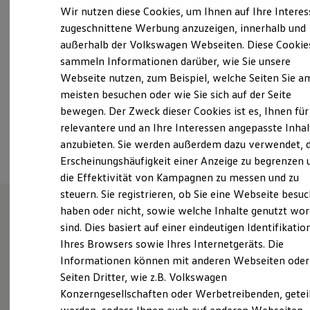
Samstag
09:00
-
13:00
Uhr
Elektrofahrzeugkonzepte
Wir nutzen diese Cookies, um Ihnen auf Ihre Intere
ID. EVERY1
Sonntag
Geschlossen
zugeschnittene Werbung anzuzeigen, innerhalb und
Reichweite
außerhalb der Volkswagen Webseiten. Diese Cookie
Reichweite der ID. Modelle
info@ramsperger-automobile.de
Reichweite im Winter
sammeln Informationen darüber, wie Sie unsere
Rekuperation
Webseite nutzen, zum Beispiel, welche Seiten Sie a
Laden
+49 7021 50010
meisten besuchen oder wie Sie sich auf der Seite
Laden unterwegs
Laden Zuhause
bewegen. Der Zweck dieser Cookies ist es, Ihnen für
Ladestationen finden
relevantere und an Ihre Interessen angepasste Inhal
Ansprechpartner
Ladezeitensimulator
anzubieten. Sie werden außerdem dazu verwendet, d
Batterie
Sicherheit
Erscheinungshäufigkeit einer Anzeige zu begrenzen 
Garantie und Lebensdauer
die Effektivität von Kampagnen zu messen und zu
Nachhaltigkeit
steuern. Sie registrieren, ob Sie eine Webseite besuc
Technologie
Kosten und Kauf
haben oder nicht, sowie welche Inhalte genutzt wo
Verbrauchskosten
sind. Dies basiert auf einer eindeutigen Identifikatio
Wie können wir
Kaufoptionen
Ihres Browsers sowie Ihres Internetgeräts. Die
E-Auto-Förderung
Software und Konnektivität
Informationen können mit anderen Webseiten oder
Ihnen weiterhelfen?
Die ID. Software 6
Seiten Dritter, wie z.B. Volkswagen
ID. Software Versionen und Updates
Konzerngesellschaften oder Werbetreibenden, getei
Digitale Extras
Schnittstellen zu Ihrem ID.